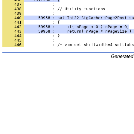
     437 
     438 
            : // Utility functions
     439 
     440 
      59958 : sal_Int32 StgCache::Page2Pos( sa
     441 
     442 
      59958 :     if( nPage < 0 ) nPage = 0;
     443 
      59958 :     return( nPage * nPageSize ) 
     444 
     445 
     446 
Generated