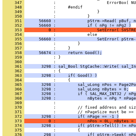
     347 
     348 
     349 
     350 
     351 
      56660 :             pStrm->Read( pBuf, n
     352 
      56660 :             if ( nPg != nPg2 )
     353 
          0 :                 SetError( SVSTRE
     354 
     355 
      56660 :                 SetError( pStrm-
     356 
     357 
     358 
      56674 :     return Good();
     359 
            : }
     360 
     361 
       3298 : sal_Bool StgCache::Write( sal_In
     362 
     363 
       3298 :     if( Good() )
     364 
     365 
       3298 :         sal_uLong nPos = Page2Po
     366 
       3298 :         sal_uLong nBytes = 0;
     367 
       3298 :         if ( SAL_MAX_INT32 / nPg
     368 
       3298 :             nBytes = nPg * nPage
     369 
     370 
     371 
     372 
       3298 :         if( nPage == -1 )
     373 
          0 :             nPos = 0L, nBytes = 
     374 
       3298 :         if( pStrm->Tell() != nPo
     375 
     376 
        298 :             if( pStrm->Seek( nPo