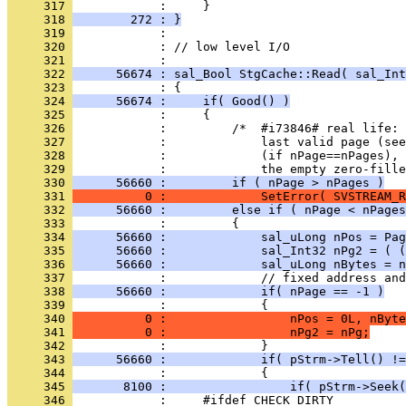
     317 
     318 
        272 : }
     319 
     320 
            : // low level I/O
     321 
     322 
      56674 : sal_Bool StgCache::Read( sal_Int
     323 
     324 
      56674 :     if( Good() )
     325 
     326 
     327 
     328 
     329 
     330 
      56660 :         if ( nPage > nPages )
     331 
          0 :             SetError( SVSTREAM_R
     332 
      56660 :         else if ( nPage < nPages
     333 
     334 
      56660 :             sal_uLong nPos = Pag
     335 
      56660 :             sal_Int32 nPg2 = ( (
     336 
      56660 :             sal_uLong nBytes = n
     337 
     338 
      56660 :             if( nPage == -1 )
     339 
     340 
          0 :                 nPos = 0L, nByte
     341 
          0 :                 nPg2 = nPg;
     342 
     343 
      56660 :             if( pStrm->Tell() !=
     344 
     345 
       8100 :                 if( pStrm->Seek(
     346 