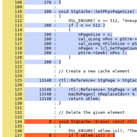
     108 
        276 : }
     109 
     110 
        280 : void StgCache::SetPhysPageSize( 
     111 
     112 
     113 
        280 :     if ( n >= 512 )
     114 
     115 
        280 :         nPageSize = n;
     116 
        280 :         sal_uLong nPos = pStrm->
     117 
        280 :         sal_uLong nFileSize = pS
     118 
        280 :         nPages = lcl_GetPageCoun
     119 
        280 :         pStrm->Seek( nPos );
     120 
     121 
        280 : }
     122 
     123 
            : // Create a new cache element
     124 
     125 
      13148 : rtl::Reference< StgPage > StgCac
     126 
     127 
      13148 :     rtl::Reference< StgPage > xE
     128 
      13148 :     maLRUPages[ nReplaceIdx++ % 
     129 
      13148 :     return xElem;
     130 
     131 
     132 
            : // Delete the given element
     133 
     134 
          0 : void StgCache::Erase( const rtl:
     135 
     136 
     137 
          0 :     if ( xElem.is() ) {