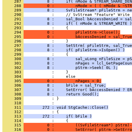
     287 
          8 :     if( nMode & STREAM_SHARE_DEN
     288 
          0 :         nMode = ( ( nMode & ~STR
     289 
          8 :     SvFileStream* pFileStrm = ne
     290 
     291 
          8 :     sal_Bool bAccessDenied = sal
     292 
          8 :     if( ( nMode & STREAM_WRITE )
     293 
     294 
          0 :         pFileStrm->Close();
     295 
          0 :         bAccessDenied = sal_True
     296 
     297 
          8 :     SetStrm( pFileStrm, sal_True
     298 
          8 :     if( pFileStrm->IsOpen() )
     299 
     300 
          8 :         sal_uLong nFileSize = pS
     301 
          8 :         nPages = lcl_GetPageCoun
     302 
          8 :         pStrm->Seek( 0L );
     303 
     304 
     305 
          0 :         nPages = 0;
     306 
          8 :     bFile = sal_True;
     307 
          8 :     SetError( bAccessDenied ? ER
     308 
          8 :     return Good();
     309 
            : }
     310 
     311 
        272 : void StgCache::Close()
     312 
     313 
        272 :     if( bFile )
     314 
     315 
          0 :         ((SvFileStream*) pStrm)-
     316 
          0 :         SetError( pStrm->GetErro