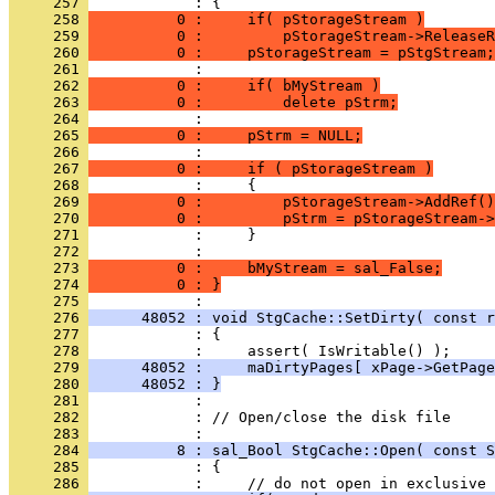
     257 
     258 
          0 :     if( pStorageStream )
     259 
          0 :         pStorageStream->ReleaseR
     260 
          0 :     pStorageStream = pStgStream;
     261 
     262 
          0 :     if( bMyStream )
     263 
          0 :         delete pStrm;
     264 
     265 
          0 :     pStrm = NULL;
     266 
     267 
          0 :     if ( pStorageStream )
     268 
     269 
          0 :         pStorageStream->AddRef()
     270 
          0 :         pStrm = pStorageStream->
     271 
     272 
     273 
          0 :     bMyStream = sal_False;
     274 
          0 : }
     275 
     276 
      48052 : void StgCache::SetDirty( const r
     277 
     278 
     279 
      48052 :     maDirtyPages[ xPage->GetPage
     280 
      48052 : }
     281 
     282 
            : // Open/close the disk file
     283 
     284 
          8 : sal_Bool StgCache::Open( const S
     285 
     286 