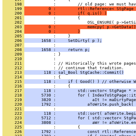
     198 
     199 
          0 :         rtl::Reference< StgPage 
     200 
          0 :         if( q.is() )
     201 
     202 
     203 
          0 :             memcpy( p->GetData()
     204 
          0 :         }
     205 
     206 
       1658 :     SetDirty( p );
     207 
     208 
       1658 :     return p;
     209 
     210 
     211 
            : // Historically this wrote pages
     212 
     213 
        118 : sal_Bool StgCache::Commit()
     214 
     215 
        118 :     if ( Good() ) // otherwise W
     216 
     217 
        118 :         std::vector< StgPage * >
     218 
       5730 :         for ( IndexToStgPage::it
     219 
       3820 :               aIt != maDirtyPage
     220 
       1792 :             aToWrite.push_back( 
     221 
     222 
        118 :         std::sort( aToWrite.begi
     223 
       5712 :         for ( std::vector< StgP
     224 
       3808 :               aWr != aToWrite.en
     225 
     226 
       1792 :             const rtl::Reference