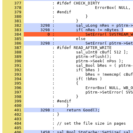
     377 
     378 
     379 
     380 
     381 
     382 
       3298 :         sal_uLong nRes = pStrm->
     383 
       3298 :         if( nRes != nBytes )
     384 
          0 :             SetError( SVSTREAM_W
     385 
     386 
       3298 :             SetError( pStrm->Get
     387 
     388 
     389 
     390 
     391 
     392 
     393 
     394 
     395 
     396 
     397 
     398 
     399 
     400 
     401 
       3298 :     return Good();
     402 
     403 
     404 
            : // set the file size in pages
     405 
     406 
       1458 : sal_Bool StgCache::SetSize( sal_