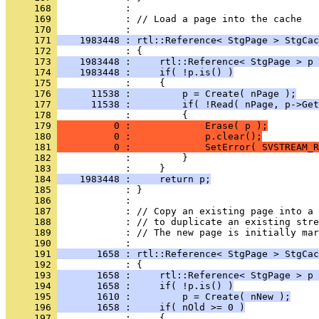
     168 
     169 
            : // Load a page into the cache
     170 
     171 
    1983448 : rtl::Reference< StgPage > StgCac
     172 
     173 
    1983448 :     rtl::Reference< StgPage > p 
     174 
    1983448 :     if( !p.is() )
     175 
     176 
      11538 :         p = Create( nPage );
     177 
      11538 :         if( !Read( nPage, p->Get
     178 
     179 
          0 :             Erase( p );
     180 
          0 :             p.clear();
     181 
          0 :             SetError( SVSTREAM_R
     182 
     183 
     184 
    1983448 :     return p;
     185 
     186 
     187 
     188 
     189 
            : // The new page is initially mar
     190 
     191 
       1658 : rtl::Reference< StgPage > StgCac
     192 
     193 
       1658 :     rtl::Reference< StgPage > p 
     194 
       1658 :     if( !p.is() )
     195 
       1610 :         p = Create( nNew );
     196 
       1658 :     if( nOld >= 0 )
     197 