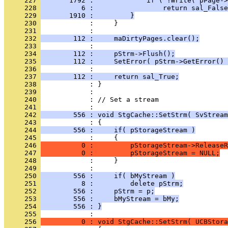
     227 
       1792 :             if ( !Write( pPage->
     228 
          6 :                 return sal_False
     229 
       1910 :         }
     230 
     231 
     232 
        112 :     maDirtyPages.clear();
     233 
     234 
        112 :     pStrm->Flush();
     235 
        112 :     SetError( pStrm->GetError() 
     236 
     237 
        112 :     return sal_True;
     238 
     239 
     240 
            : // Set a stream
     241 
     242 
        556 : void StgCache::SetStrm( SvStream
     243 
     244 
        556 :     if( pStorageStream )
     245 
     246 
          0 :         pStorageStream->ReleaseR
     247 
          0 :         pStorageStream = NULL;
     248 
     249 
     250 
        556 :     if( bMyStream )
     251 
          8 :         delete pStrm;
     252 
        556 :     pStrm = p;
     253 
        556 :     bMyStream = bMy;
     254 
        556 : }
     255 
     256 
          0 : void StgCache::SetStrm( UCBStora