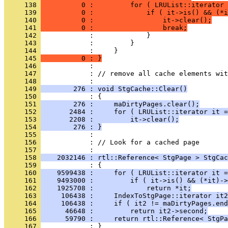
     138 
          0 :         for ( LRUList::iterator 
     139 
          0 :             if ( it->is() && (*i
     140 
          0 :                 it->clear();
     141 
          0 :                 break;
     142 
     143 
     144 
     145 
          0 : }
     146 
     147 
            : // remove all cache elements wit
     148 
     149 
        276 : void StgCache::Clear()
     150 
     151 
        276 :     maDirtyPages.clear();
     152 
       2484 :     for ( LRUList::iterator it =
     153 
       2208 :         it->clear();
     154 
        276 : }
     155 
     156 
            : // Look for a cached page
     157 
     158 
    2032146 : rtl::Reference< StgPage > StgCac
     159 
     160 
    9599438 :     for ( LRUList::iterator it =
     161 
    9493000 :         if ( it->is() && (*it)->
     162 
    1925708 :             return *it;
     163 
     106438 :     IndexToStgPage::iterator it2
     164 
     106438 :     if ( it2 != maDirtyPages.end
     165 
      46648 :         return it2->second;
     166 
      59790 :     return rtl::Reference< StgPa
     167 