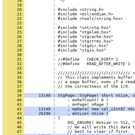
      18 
      19 
      20 
      21 
      22 
      23 
      24 
      25 
      26 
      27 
      28 
      29 
      30 
      31 
      32 
      33 
      34 
      35 
      36 
      37 
            : // the correctness of the I/O.
      38 
      39 
      13148 : StgPage::StgPage( short nSize, s
      40 
      41 
      42 
      13148 :     , mpData( new sal_uInt8[ nSi
      43 
      26296 :     , mnSize( nSize )
      44 
      45 
      46 
      47 