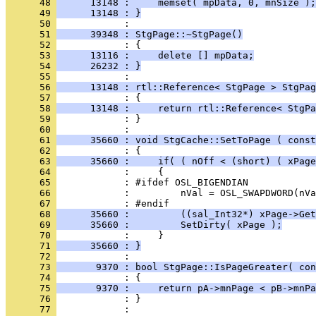
      48 
      13148 :     memset( mpData, 0, mnSize );
      49 
      13148 : }
      50 
      51 
      39348 : StgPage::~StgPage()
      52 
      53 
      13116 :     delete [] mpData;
      54 
      26232 : }
      55 
      56 
      13148 : rtl::Reference< StgPage > StgPag
      57 
      58 
      13148 :     return rtl::Reference< StgPa
      59 
            : }
      60 
      61 
      35660 : void StgCache::SetToPage ( const
      62 
      63 
      35660 :     if( ( nOff < (short) ( xPage
      64 
      65 
      66 
      67 
      68 
      35660 :         ((sal_Int32*) xPage->Get
      69 
      35660 :         SetDirty( xPage );
      70 
      71 
      35660 : }
      72 
      73 
       9370 : bool StgPage::IsPageGreater( con
      74 
      75 
       9370 :     return pA->mnPage < pB->mnPa
      76 
      77 