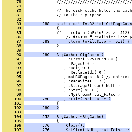
      78 
      79 
      80 
      81 
            : // to their purpose.
      82 
      83 
        288 : static sal_Int32 lcl_GetPageCoun
      84 
      85 
      86 
      87 
        288 :     return (nFileSize >= 512) ? 
      88 
            : }
      89 
      90 
        280 : StgCache::StgCache()
      91 
      92 
      93 
      94 
      95 
      96 
      97 
      98 
      99 
     100 
        280 :    , bFile( sal_False )
     101 
     102 
        280 : }
     103 
     104 
        552 : StgCache::~StgCache()
     105 
     106 
        276 :     Clear();
     107 
        276 :     SetStrm( NULL, sal_False );