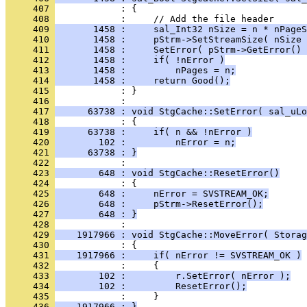
     407 
     408 
     409 
       1458 :     sal_Int32 nSize = n * nPageS
     410 
       1458 :     pStrm->SetStreamSize( nSize 
     411 
       1458 :     SetError( pStrm->GetError() 
     412 
       1458 :     if( !nError )
     413 
       1458 :         nPages = n;
     414 
       1458 :     return Good();
     415 
            : }
     416 
     417 
      63738 : void StgCache::SetError( sal_uLo
     418 
     419 
      63738 :     if( n && !nError )
     420 
        102 :         nError = n;
     421 
      63738 : }
     422 
     423 
        648 : void StgCache::ResetError()
     424 
     425 
        648 :     nError = SVSTREAM_OK;
     426 
        648 :     pStrm->ResetError();
     427 
        648 : }
     428 
     429 
    1917966 : void StgCache::MoveError( Storag
     430 
     431 
    1917966 :     if( nError != SVSTREAM_OK )
     432 
     433 
        102 :         r.SetError( nError );
     434 
        102 :         ResetError();
     435 
     436 
    1917966 : }