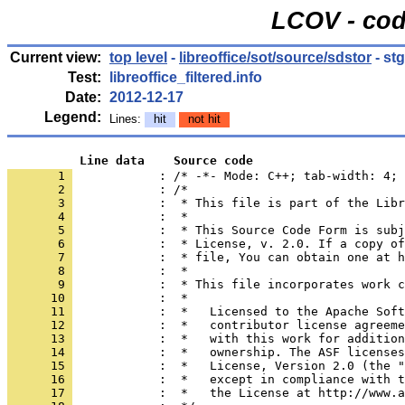
LCOV - cod
Current view:
top level
-
libreoffice/sot/source/sdstor
- st
Test:
libreoffice_filtered.info
Date:
2012-12-17
Legend:
Lines:
hit
not hit
          Line data    Source code
       1 
            : /* -*- Mode: C++; tab-width: 4; 
       2 
       3 
       4 
       5 
       6 
       7 
       8 
       9 
      10 
      11 
      12 
      13 
      14 
      15 
      16 
      17 