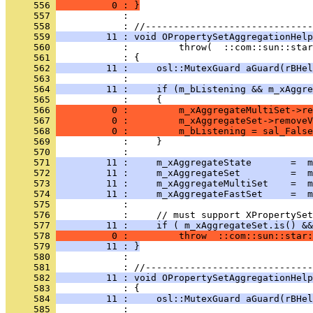
     556 
          0 : }
     557 
            : 
     558 
     559 
         11 : void OPropertySetAggregationHelp
     560 
     561 
     562 
         11 :     osl::MutexGuard aGuard(rBHel
     563 
     564 
         11 :     if (m_bListening && m_xAggre
     565 
     566 
          0 :         m_xAggregateMultiSet->re
     567 
          0 :         m_xAggregateSet->removeV
     568 
          0 :         m_bListening = sal_False
     569 
     570 
     571 
         11 :     m_xAggregateState       =  m
     572 
         11 :     m_xAggregateSet         =  m
     573 
         11 :     m_xAggregateMultiSet    =  m
     574 
         11 :     m_xAggregateFastSet     =  
     575 
     576 
     577 
         11 :     if ( m_xAggregateSet.is() &&
     578 
          0 :         throw  ::com::sun::star:
     579 
         11 : }
     580 
            : 
     581 
     582 
         11 : void OPropertySetAggregationHelp
     583 
     584 
         11 :     osl::MutexGuard aGuard(rBHel
     585 