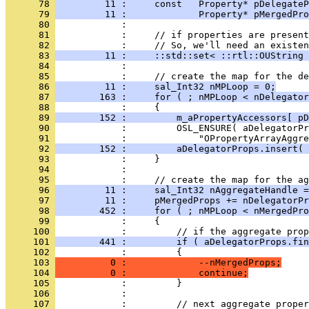
      78 
         11 :     const   Property* pDelegateP
      79 
         11 :             Property* pMergedPro
      80 
      81 
      82 
      83 
         11 :     ::std::set< ::rtl::OUString 
      84 
      85 
      86 
         11 :     sal_Int32 nMPLoop = 0;
      87 
        163 :     for ( ; nMPLoop < nDelegator
      88 
      89 
        152 :         m_aPropertyAccessors[ pD
      90 
      91 
      92 
        152 :         aDelegatorProps.insert( 
      93 
      94 
      95 
      96 
         11 :     sal_Int32 nAggregateHandle =
      97 
         11 :     pMergedProps += nDelegatorPr
      98 
        452 :     for ( ; nMPLoop < nMergedPro
      99 
     100 
     101 
        441 :         if ( aDelegatorProps.fin
     102 
     103 
          0 :             --nMergedProps;
     104 
          0 :             continue;
     105 
     106 
     107 