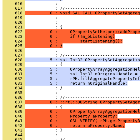
     616 
            : 
     617 
     618 
          0 : void SAL_CALL OPropertySetAggreg
     619 
     620 
     621 
     622 
          0 :     OPropertySetHelper::addPrope
     623 
          0 :     if (!m_bListening)
     624 
          0 :         startListening();
     625 
          0 : }
     626 
            : 
     627 
     628 
          5 : sal_Int32 OPropertySetAggregatio
     629 
     630 
          5 :     OPropertyArrayAggregationHel
     631 
          5 :     sal_Int32 nOriginalHandle = 
     632 
          5 :     rPH.fillAggregatePropertyInf
     633 
          5 :     return nOriginalHandle;
     634 
     635 
            : 
     636 
     637 
          0 : ::rtl::OUString OPropertySetAggr
     638 
     639 
          0 :     OPropertyArrayAggregationHel
     640 
          0 :     Property aProperty;
     641 
          0 :     OSL_VERIFY( rPH.getPropertyB
     642 
          0 :     return aProperty.Name;
     643 
     644 
            : 
     645 