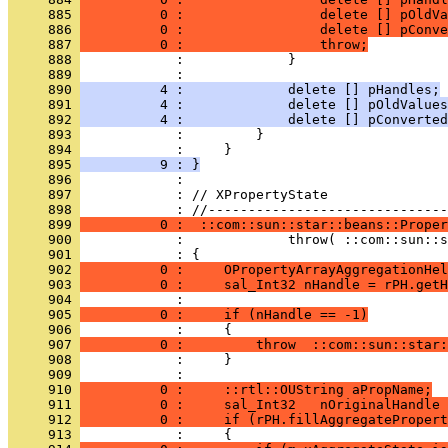
     885 
          0 :                 delete [] pOldVa
     886 
          0 :                 delete [] pConve
     887 
          0 :                 throw;
     888 
     889 
     890 
          4 :             delete [] pHandles;
     891 
          4 :             delete [] pOldValues
     892 
          4 :             delete [] pConverted
     893 
     894 
     895 
          9 : }
     896 
     897 
            : // XPropertyState
     898 
     899 
          0 :  ::com::sun::star::beans::Proper
     900 
     901 
     902 
          0 :     OPropertyArrayAggregationHel
     903 
          0 :     sal_Int32 nHandle = rPH.getH
     904 
     905 
          0 :     if (nHandle == -1)
     906 
     907 
          0 :         throw  ::com::sun::star:
     908 
     909 
     910 
          0 :     ::rtl::OUString aPropName;
     911 
          0 :     sal_Int32   nOriginalHandle 
     912 
          0 :     if (rPH.fillAggregatePropert
     913 