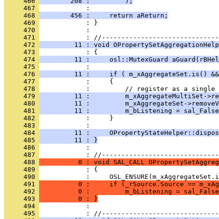
     466 
        208 :         );
     467 
     468 
        456 :     return aReturn;
     469 
     470 
            : 
     471 
     472 
         11 : void OPropertySetAggregationHelp
     473 
     474 
         11 :     osl::MutexGuard aGuard(rBHel
     475 
     476 
         11 :     if ( m_xAggregateSet.is() &&
     477 
     478 
     479 
         11 :         m_xAggregateMultiSet->re
     480 
         11 :         m_xAggregateSet->removeV
     481 
         11 :         m_bListening = sal_False
     482 
     483 
     484 
         11 :     OPropertyStateHelper::dispos
     485 
         11 : }
     486 
            : 
     487 
     488 
          0 : void SAL_CALL OPropertySetAggreg
     489 
     490 
     491 
          0 :     if (_rSource.Source == m_xAg
     492 
          0 :         m_bListening = sal_False
     493 
          0 : }
     494 
            : 
     495 