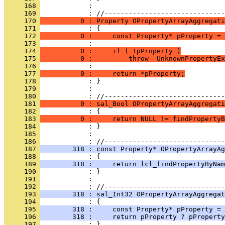
     168 
            : 
     169 
     170 
          0 : Property OPropertyArrayAggregati
     171 
     172 
          0 :     const Property* pProperty = 
     173 
     174 
          0 :     if ( !pProperty )
     175 
          0 :         throw  UnknownPropertyEx
     176 
     177 
          0 :     return *pProperty;
     178 
     179 
            : 
     180 
     181 
          0 : sal_Bool OPropertyArrayAggregati
     182 
     183 
          0 :     return NULL != findPropertyB
     184 
     185 
            : 
     186 
     187 
        318 : const Property* OPropertyArrayAg
     188 
     189 
        318 :     return lcl_findPropertyByNam
     190 
     191 
            : 
     192 
     193 
        318 : sal_Int32 OPropertyArrayAggregat
     194 
     195 
        318 :     const Property* pProperty = 
     196 
        318 :     return pProperty ? pProperty
     197 