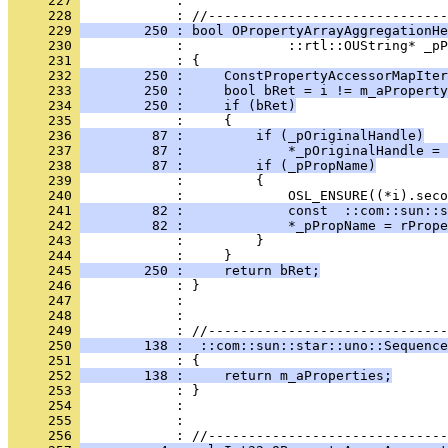
     227 
            : 
     228 
     229 
        250 : bool OPropertyArrayAggregationH
     230 
     231 
     232 
        250 :     ConstPropertyAccessorMapIter
     233 
        250 :     bool bRet = i != m_aProperty
     234 
        250 :     if (bRet)
     235 
     236 
         87 :         if (_pOriginalHandle)
     237 
         87 :             *_pOriginalHandle = 
     238 
         87 :         if (_pPropName)
     239 
     240 
     241 
         82 :             const  ::com::sun::s
     242 
         82 :             *_pPropName = rPrope
     243 
     244 
     245 
        250 :     return bRet;
     246 
     247 
     248 
            : 
     249 
     250 
        138 :  ::com::sun::star::uno::Sequence
     251 
     252 
        138 :     return m_aProperties;
     253 
     254 
     255 
            : 
     256 