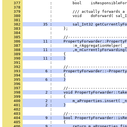
     377 
     378 
     379 
     380 
            :         void    doForward( sal_I
     381 
     382 
         35 :         sal_Int32 getCurrentlyFo
     383 
     384 
            : 
     385 
     386 
         11 :     PropertyForwarder::PropertyF
     387 
     388 
         11 :         ,m_nCurrentlyForwarding(
     389 
     390 
         11 :     }
     391 
            : 
     392 
     393 
          6 :     PropertyForwarder::~Property
     394 
     395 
          6 :     }
     396 
            : 
     397 
     398 
          2 :     void PropertyForwarder::take
     399 
     400 
          2 :         m_aProperties.insert( _n
     401 
          2 :     }
     402 
            : 
     403 
     404 
          9 :     bool PropertyForwarder::isRe
     405 
     406 
          9 :         return m_aProperties.fin