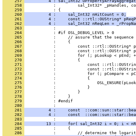
     257 
          4 : sal_Int32 OPropertyArrayAggregat
     258 
     259 
     260 
          4 :     sal_Int32 nHitCount = 0;
     261 
          4 :     const ::rtl::OUString* pReqP
     262 
          4 :     sal_Int32 nReqLen = _rPropNa
     263 
     264 
     265 
     266 
     267 
     268 
     269 
     270 
     271 
     272 
     273 
     274 
     275 
     276 
     277 
     278 
     279 
     280 
     281 
          4 :     const  ::com::sun::star::bea
     282 
          4 :     const  ::com::sun::star::bea
     283 
     284 
         13 :     for( sal_Int32 i = 0; i < nR
     285 
     286 