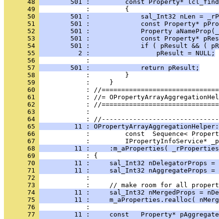
      48 
        501 :         const Property* lcl_find
      49 
      50 
        501 :             sal_Int32 nLen = _rP
      51 
        501 :             const Property* pPro
      52 
        501 :             Property aNameProp(_
      53 
        501 :             const Property* pRes
      54 
        501 :             if ( pResult && ( pR
      55 
          2 :                 pResult = NULL;
      56 
      57 
        501 :             return pResult;
      58 
      59 
      60 
      61 
      62 
      63 
            : 
      64 
      65 
         11 : OPropertyArrayAggregationHelper:
      66 
      67 
      68 
         11 :     :m_aProperties( _rProperties
      69 
      70 
         11 :     sal_Int32 nDelegatorProps = 
      71 
         11 :     sal_Int32 nAggregateProps = 
      72 
      73 
      74 
         11 :     sal_Int32 nMergedProps = nDe
      75 
         11 :     m_aProperties.realloc( nMerg
      76 
      77 
         11 :     const   Property* pAggregate