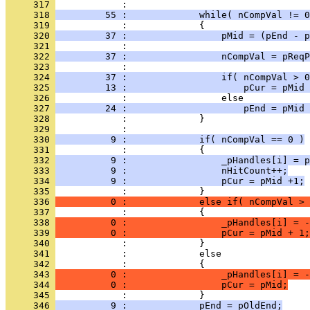
     317 
     318 
         55 :             while( nCompVal != 0
     319 
     320 
         37 :                 pMid = (pEnd - p
     321 
     322 
         37 :                 nCompVal = pReqP
     323 
     324 
         37 :                 if( nCompVal > 0
     325 
         13 :                     pCur = pMid 
     326 
     327 
         24 :                     pEnd = pMid 
     328 
     329 
     330 
          9 :             if( nCompVal == 0 )
     331 
     332 
          9 :                 _pHandles[i] = p
     333 
          9 :                 nHitCount++;
     334 
          9 :                 pCur = pMid +1;
     335 
     336 
          0 :             else if( nCompVal > 
     337 
     338 
          0 :                 _pHandles[i] = -
     339 
          0 :                 pCur = pMid + 1;
     340 
     341 
     342 
     343 
          0 :                 _pHandles[i] = -
     344 
          0 :                 pCur = pMid;
     345 
     346 
          9 :             pEnd = pOldEnd;