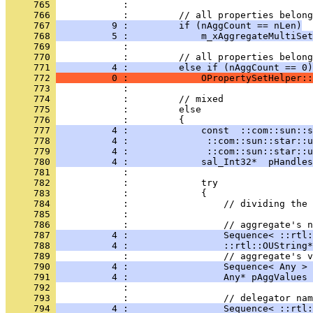
     765 
     766 
     767 
          9 :         if (nAggCount == nLen)
     768 
          5 :             m_xAggregateMultiSet
     769 
     770 
     771 
          4 :         else if (nAggCount == 0)
     772 
          0 :             OPropertySetHelper::
     773 
     774 
     775 
     776 
     777 
          4 :             const  ::com::sun::s
     778 
          4 :              ::com::sun::star::u
     779 
          4 :              ::com::sun::star::u
     780 
          4 :             sal_Int32*  pHandles
     781 
     782 
     783 
     784 
     785 
     786 
     787 
          4 :                 Sequence< ::rtl:
     788 
          4 :                 ::rtl::OUString*
     789 
     790 
          4 :                 Sequence< Any > 
     791 
          4 :                 Any* pAggValues 
     792 
     793 
     794 
          4 :                 Sequence< ::rtl: