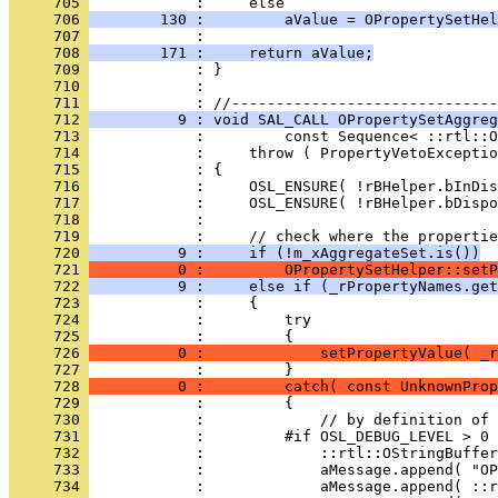
     705 
     706 
        130 :         aValue = OPropertySetHel
     707 
     708 
        171 :     return aValue;
     709 
     710 
            : 
     711 
     712 
          9 : void SAL_CALL OPropertySetAggreg
     713 
     714 
     715 
     716 
     717 
     718 
     719 
     720 
          9 :     if (!m_xAggregateSet.is())
     721 
          0 :         OPropertySetHelper::setP
     722 
          9 :     else if (_rPropertyNames.get
     723 
     724 
     725 
     726 
          0 :             setPropertyValue( _r
     727 
     728 
          0 :         catch( const UnknownProp
     729 
     730 
     731 
     732 
     733 
     734 