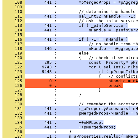
     108 
        441 :         *pMergedProps = *pAggreg
     109 
     110 
     111 
        441 :         sal_Int32 nHandle = -1;
     112 
     113 
        441 :         if ( _pInfoService )
     114 
        441 :             nHandle = _pInfoServ
     115 
     116 
        441 :         if ( -1 == nHandle )
     117 
     118 
        146 :             nHandle = nAggregate
     119 
     120 
     121 
        295 :             const  Property* pPr
     122 
       9743 :             for ( sal_Int32 nChe
     123 
       9448 :                 if ( pPropsTilNo
     124 
     125 
          0 :                     nHandle = nA
     126 
          0 :                     break;
     127 
     128 
     129 
     130 
     131 
        441 :         m_aPropertyAccessors[ nH
     132 
        441 :         pMergedProps->Handle = n
     133 
     134 
        441 :         ++nMPLoop;
     135 
        441 :         ++pMergedProps;
     136 
     137 
         11 :     m_aProperties.realloc( nMerg