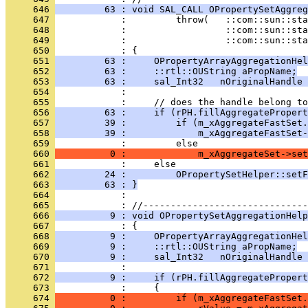
     646 
         63 : void SAL_CALL OPropertySetAggreg
     647 
     648 
     649 
     650 
     651 
         63 :     OPropertyArrayAggregationHel
     652 
         63 :     ::rtl::OUString aPropName;
     653 
         63 :     sal_Int32   nOriginalHandle 
     654 
     655 
     656 
         63 :     if (rPH.fillAggregatePropert
     657 
         39 :         if (m_xAggregateFastSet.
     658 
         39 :             m_xAggregateFastSet-
     659 
     660 
          0 :             m_xAggregateSet->set
     661 
     662 
         24 :         OPropertySetHelper::setF
     663 
         63 : }
     664 
            : 
     665 
     666 
          9 : void OPropertySetAggregationHelp
     667 
     668 
          9 :     OPropertyArrayAggregationHel
     669 
          9 :     ::rtl::OUString aPropName;
     670 
          9 :     sal_Int32   nOriginalHandle 
     671 
     672 
          9 :     if (rPH.fillAggregatePropert
     673 
     674 
          0 :         if (m_xAggregateFastSet.