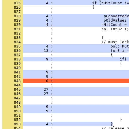
     825 
          4 :                 if (nHitCount !=
     826 
     827 
     828 
          4 :                      pConvertedV
     829 
          4 :                      pOldValues 
     830 
          4 :                     nHitCount = 
     831 
     832 
     833 
     834 
     835 
          4 :                         osl::Mut
     836 
         13 :                         for( i =
     837 
     838 
          9 :                             if( 
     839 
     840 
     841 
          9 :                                 
     842 
          9 :                                 
     843 
          0 :                                 
     844 
     845 
         27 :                                 
     846 
         27 :                                 
     847 
     848 
     849 
          9 :                                 
     850 
          9 :                                 
     851 
     852 
     853 
          4 :                         }
     854 