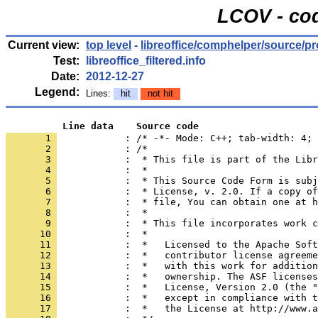
LCOV - cod
Current view:
top level
-
libreoffice/comphelper/source/pr
Test:
libreoffice_filtered.info
Date:
2012-12-27
Legend:
Lines:
hit
not hit
          Line data    Source code
       1 
            : /* -*- Mode: C++; tab-width: 4; 
       2 
       3 
       4 
       5 
       6 
       7 
       8 
       9 
      10 
      11 
      12 
      13 
      14 
      15 
      16 
      17 