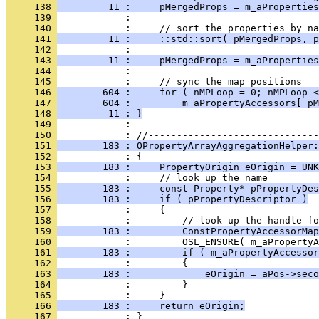
     138 
         11 :     pMergedProps = m_aProperties
     139 
     140 
     141 
         11 :     ::std::sort( pMergedProps, p
     142 
     143 
         11 :     pMergedProps = m_aProperties
     144 
     145 
     146 
        604 :     for ( nMPLoop = 0; nMPLoop <
     147 
        604 :         m_aPropertyAccessors[ pM
     148 
         11 : }
     149 
            : 
     150 
     151 
        183 : OPropertyArrayAggregationHelper:
     152 
     153 
        183 :     PropertyOrigin eOrigin = UNK
     154 
     155 
        183 :     const Property* pPropertyDes
     156 
        183 :     if ( pPropertyDescriptor )
     157 
     158 
     159 
        183 :         ConstPropertyAccessorMap
     160 
     161 
        183 :         if ( m_aPropertyAccessor
     162 
     163 
        183 :             eOrigin = aPos->seco
     164 
     165 
     166 
        183 :     return eOrigin;
     167 