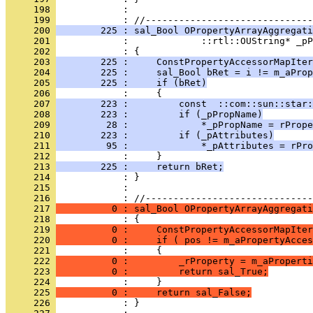
     198 
            : 
     199 
     200 
        225 : sal_Bool OPropertyArrayAggregati
     201 
     202 
     203 
        225 :     ConstPropertyAccessorMapIter
     204 
        225 :     sal_Bool bRet = i != m_aProp
     205 
        225 :     if (bRet)
     206 
     207 
        223 :         const  ::com::sun::star:
     208 
        223 :         if (_pPropName)
     209 
         28 :             *_pPropName = rPrope
     210 
        223 :         if (_pAttributes)
     211 
         95 :             *_pAttributes = rPro
     212 
     213 
        225 :     return bRet;
     214 
     215 
            : 
     216 
     217 
          0 : sal_Bool OPropertyArrayAggregati
     218 
     219 
          0 :     ConstPropertyAccessorMapIter
     220 
          0 :     if ( pos != m_aPropertyAcces
     221 
     222 
          0 :         _rProperty = m_aProperti
     223 
          0 :         return sal_True;
     224 
     225 
          0 :     return sal_False;
     226 