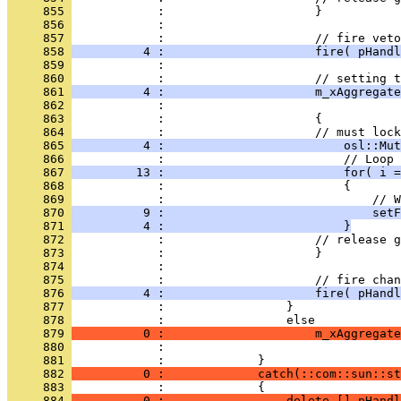
     855 
     856 
     857 
     858 
          4 :                     fire( pHandl
     859 
     860 
     861 
          4 :                     m_xAggregate
     862 
     863 
     864 
     865 
          4 :                         osl::Mut
     866 
     867 
         13 :                         for( i =
     868 
     869 
     870 
          9 :                             setF
     871 
          4 :                         }
     872 
     873 
     874 
     875 
     876 
          4 :                     fire( pHandl
     877 
     878 
     879 
          0 :                     m_xAggregate
     880 
     881 
     882 
          0 :             catch(::com::sun::st
     883 
     884 
          0 :                 delete [] pHandl