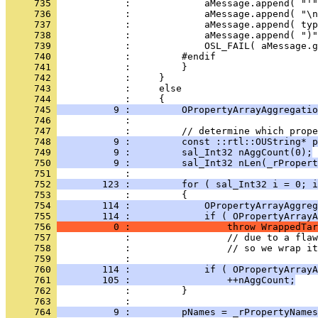
     735 
     736 
     737 
     738 
     739 
     740 
     741 
     742 
     743 
     744 
     745 
          9 :         OPropertyArrayAggregatio
     746 
     747 
     748 
          9 :         const ::rtl::OUString* 
     749 
          9 :         sal_Int32 nAggCount(0);
     750 
          9 :         sal_Int32 nLen(_rPropert
     751 
     752 
        123 :         for ( sal_Int32 i = 0; i
     753 
     754 
        114 :             OPropertyArrayAggreg
     755 
        114 :             if ( OPropertyArrayA
     756 
          0 :                 throw WrappedTar
     757 
     758 
     759 
     760 
        114 :             if ( OPropertyArrayA
     761 
        105 :                 ++nAggCount;
     762 
     763 
     764 
          9 :         pNames = _rPropertyNames