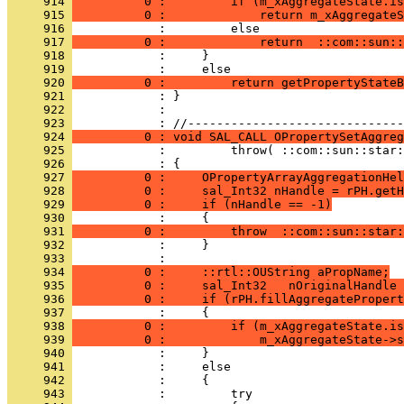
     914 
          0 :         if (m_xAggregateState.is
     915 
          0 :             return m_xAggregateS
     916 
     917 
          0 :             return  ::com::sun:
     918 
     919 
     920 
          0 :         return getPropertyStateB
     921 
     922 
            : 
     923 
     924 
          0 : void SAL_CALL OPropertySetAggreg
     925 
     926 
     927 
          0 :     OPropertyArrayAggregationHel
     928 
          0 :     sal_Int32 nHandle = rPH.getH
     929 
          0 :     if (nHandle == -1)
     930 
     931 
          0 :         throw  ::com::sun::star:
     932 
     933 
     934 
          0 :     ::rtl::OUString aPropName;
     935 
          0 :     sal_Int32   nOriginalHandle 
     936 
          0 :     if (rPH.fillAggregatePropert
     937 
     938 
          0 :         if (m_xAggregateState.is
     939 
          0 :             m_xAggregateState->s
     940 
     941 
     942 
     943 