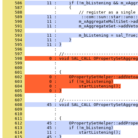
     586 
         11 :     if (!m_bListening && m_xAggr
     587 
     588 
     589 
         11 :          ::com::sun::star::uno::
     590 
         11 :         m_xAggregateMultiSet->ad
     591 
         11 :         m_xAggregateSet->addVeto
     592 
     593 
         11 :         m_bListening = sal_True;
     594 
         11 :     }
     595 
         11 : }
     596 
            : 
     597 
     598 
          0 : void SAL_CALL OPropertySetAggreg
     599 
     600 
     601 
     602 
          0 :     OPropertySetHelper::addVetoa
     603 
          0 :     if (!m_bListening)
     604 
          0 :         startListening();
     605 
          0 : }
     606 
            : 
     607 
     608 
         45 : void SAL_CALL OPropertySetAggreg
     609 
     610 
     611 
     612 
         45 :     OPropertySetHelper::addPrope
     613 
         45 :     if (!m_bListening)
     614 
         11 :         startListening();
     615 
         45 : }