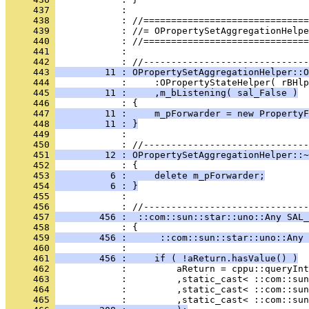
     437 
     438 
     439 
     440 
     441 
            : 
     442 
     443 
         11 : OPropertySetAggregationHelper::O
     444 
     445 
         11 :     ,m_bListening( sal_False )
     446 
     447 
         11 :     m_pForwarder = new PropertyF
     448 
         11 : }
     449 
            : 
     450 
     451 
         12 : OPropertySetAggregationHelper::~
     452 
     453 
          6 :     delete m_pForwarder;
     454 
          6 : }
     455 
            : 
     456 
     457 
        456 :  ::com::sun::star::uno::Any SAL_
     458 
     459 
        456 :      ::com::sun::star::uno::Any 
     460 
     461 
        456 :     if ( !aReturn.hasValue() )
     462 
     463 
     464 
     465 