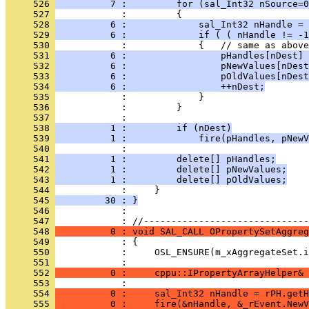
     526 
          7 :         for (sal_Int32 nSource=0
     527 
     528 
          6 :             sal_Int32 nHandle = 
     529 
          6 :             if ( ( nHandle != -1
     530 
     531 
          6 :                 pHandles[nDest] 
     532 
          6 :                 pNewValues[nDest
     533 
          6 :                 pOldValues[nDest
     534 
          6 :                 ++nDest;
     535 
     536 
     537 
     538 
          1 :         if (nDest)
     539 
          1 :             fire(pHandles, pNewV
     540 
     541 
          1 :         delete[] pHandles;
     542 
          1 :         delete[] pNewValues;
     543 
          1 :         delete[] pOldValues;
     544 
     545 
         30 : }
     546 
            : 
     547 
     548 
          0 : void SAL_CALL OPropertySetAggreg
     549 
     550 
     551 
     552 
          0 :     cppu::IPropertyArrayHelper& 
     553 
     554 
          0 :     sal_Int32 nHandle = rPH.getH
     555 
          0 :     fire(&nHandle, &_rEvent.NewV