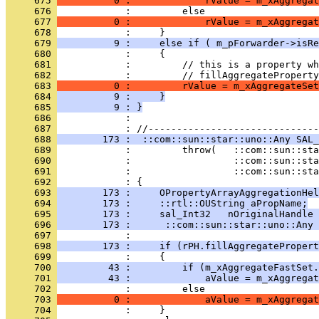
     675 
          0 :             rValue = m_xAggregat
     676 
     677 
          0 :             rValue = m_xAggregat
     678 
     679 
          9 :     else if ( m_pForwarder->isRe
     680 
     681 
     682 
     683 
          0 :         rValue = m_xAggregateSet
     684 
          9 :     }
     685 
          9 : }
     686 
            : 
     687 
     688 
        173 :  ::com::sun::star::uno::Any SAL_
     689 
     690 
     691 
     692 
     693 
        173 :     OPropertyArrayAggregationHel
     694 
        173 :     ::rtl::OUString aPropName;
     695 
        173 :     sal_Int32   nOriginalHandle 
     696 
        173 :      ::com::sun::star::uno::Any 
     697 
     698 
        173 :     if (rPH.fillAggregatePropert
     699 
     700 
         43 :         if (m_xAggregateFastSet.
     701 
         43 :             aValue = m_xAggregat
     702 
     703 
          0 :             aValue = m_xAggregat
     704 