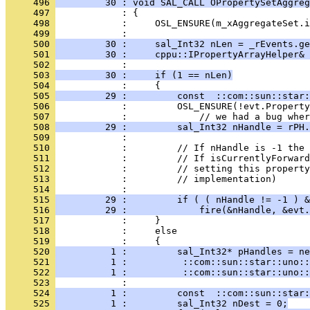
     496 
         30 : void SAL_CALL OPropertySetAggreg
     497 
     498 
     499 
     500 
         30 :     sal_Int32 nLen = _rEvents.ge
     501 
         30 :     cppu::IPropertyArrayHelper& 
     502 
     503 
         30 :     if (1 == nLen)
     504 
     505 
         29 :         const  ::com::sun::star:
     506 
     507 
     508 
         29 :         sal_Int32 nHandle = rPH.
     509 
     510 
     511 
     512 
     513 
     514 
     515 
         29 :         if ( ( nHandle != -1 ) &
     516 
         29 :             fire(&nHandle, &evt.
     517 
     518 
     519 
     520 
          1 :         sal_Int32* pHandles = ne
     521 
          1 :          ::com::sun::star::uno::
     522 
          1 :          ::com::sun::star::uno::
     523 
     524 
          1 :         const  ::com::sun::star:
     525 
          1 :         sal_Int32 nDest = 0;