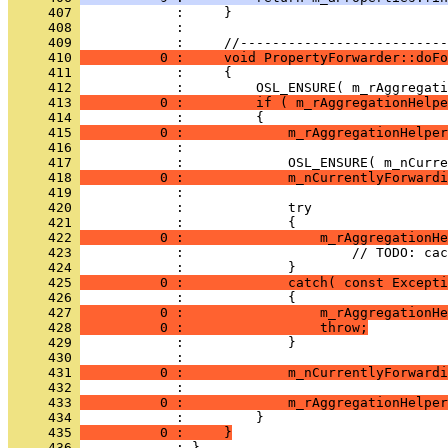
     407 
     408 
            : 
     409 
     410 
          0 :     void PropertyForwarder::doFo
     411 
     412 
     413 
          0 :         if ( m_rAggregationHelpe
     414 
     415 
          0 :             m_rAggregationHelper
     416 
     417 
     418 
          0 :             m_nCurrentlyForwardi
     419 
     420 
     421 
     422 
          0 :                 m_rAggregationHe
     423 
     424 
     425 
          0 :             catch( const Excepti
     426 
     427 
          0 :                 m_rAggregationHe
     428 
          0 :                 throw;
     429 
     430 
     431 
          0 :             m_nCurrentlyForwardi
     432 
     433 
          0 :             m_rAggregationHelper
     434 
     435 
          0 :     }
     436 