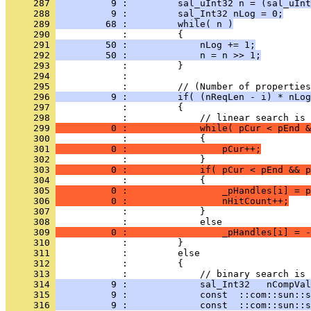
     287 
          9 :         sal_uInt32 n = (sal_uInt
     288 
          9 :         sal_Int32 nLog = 0;
     289 
         68 :         while( n )
     290 
     291 
         50 :             nLog += 1;
     292 
         50 :             n = n >> 1;
     293 
     294 
     295 
     296 
          9 :         if( (nReqLen - i) * nLog
     297 
     298 
     299 
          0 :             while( pCur < pEnd &
     300 
     301 
          0 :                 pCur++;
     302 
     303 
          0 :             if( pCur < pEnd && p
     304 
     305 
          0 :                 _pHandles[i] = p
     306 
          0 :                 nHitCount++;
     307 
     308 
     309 
          0 :                 _pHandles[i] = -
     310 
     311 
     312 
     313 
     314 
          9 :             sal_Int32   nCompVal
     315 
          9 :             const  ::com::sun::
     316 
          9 :             const  ::com::sun::s