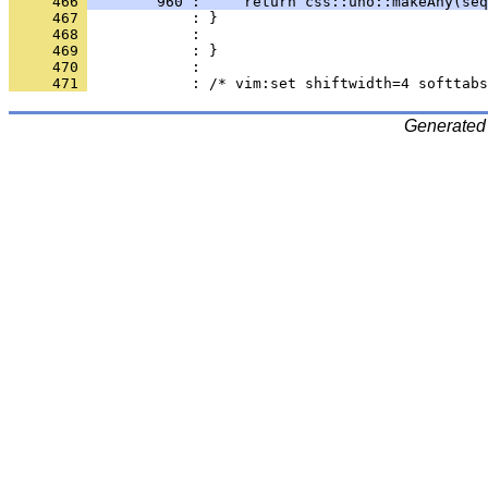
     466 
        960 :     return css::uno::makeAny(seq
     467 
     468 
     469 
     470 
     471 
Generated