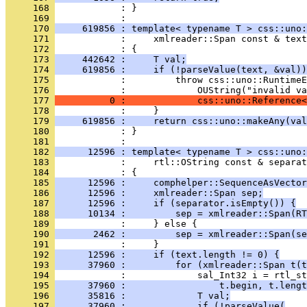
     168 
            : }
     169 
     170 
     619856 : template< typename T > css::uno:
     171 
     172 
     173 
     442642 :     T val;
     174 
     619856 :     if (!parseValue(text, &val))
     175 
     176 
     177 
          0 :             css::uno::Reference<
     178 
     179 
     619856 :     return css::uno::makeAny(val
     180 
            : }
     181 
     182 
      12596 : template< typename T > css::uno:
     183 
     184 
     185 
      12596 :     comphelper::SequenceAsVector
     186 
      12596 :     xmlreader::Span sep;
     187 
      12596 :     if (separator.isEmpty()) {
     188 
      10134 :         sep = xmlreader::Span(RT
     189 
     190 
       2462 :         sep = xmlreader::Span(se
     191 
     192 
      12596 :     if (text.length != 0) {
     193 
      37960 :         for (xmlreader::Span t(t
     194 
     195 
      37960 :                 t.begin, t.lengt
     196 
      35816 :             T val;
     197 
      37960 :             if (!parseValue(