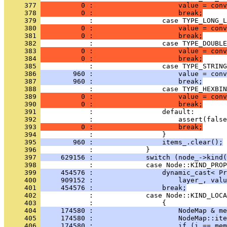
     377 
          0 :                     value = conv
     378 
          0 :                     break;
     379 
     380 
          0 :                     value = conv
     381 
          0 :                     break;
     382 
     383 
          0 :                     value = conv
     384 
          0 :                     break;
     385 
     386 
        960 :                     value = conv
     387 
        960 :                     break;
     388 
     389 
          0 :                     value = conv
     390 
          0 :                     break;
     391 
     392 
     393 
          0 :                     break;
     394 
     395 
        960 :                 items_.clear();
     396 
     397 
     629156 :             switch (node_->kind(
     398 
     399 
     454576 :                 dynamic_cast< Pr
     400 
     909152 :                     layer_, valu
     401 
     454576 :                 break;
     402 
     403 
     404 
     174580 :                     NodeMap & me
     405 
     174580 :                     NodeMap::ite
     406 
     174580 :                     if (i == mem