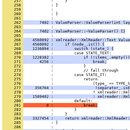
     257 
     258 
     259 
     260 
            : }
     261 
     262 
       7402 : ValueParser::ValueParser(int lay
     263 
     264 
       7402 : ValueParser::~ValueParser() {}
     265 
     266 
    4560092 : xmlreader::XmlReader::Text Value
     267 
    4560092 :     if (node_.is()) {
     268 
    1236894 :         switch (state_) {
     269 
     270 
    1228382 :             if (!items_.empty())
     271 
       4256 :                 break;
     272 
     273 
     274 
     275 
     276 
     277 
     356764 :                  !separator_.isE
     278 
     279 
    1589402 :                 : xmlreader::Xml
     280 
     281 
          0 :             break;
     282 
     283 
     284 
    3327454 :     return xmlreader::XmlReader:
     285 
            : }
     286 