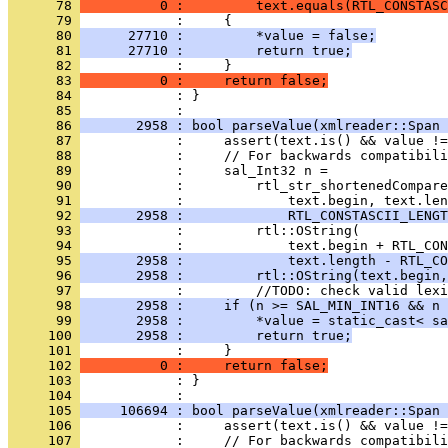
      78 
          0 :         text.equals(RTL_CONSTASC
      79 
      80 
      27710 :         *value = false;
      81 
      27710 :         return true;
      82 
      83 
          0 :     return false;
      84 
            : }
      85 
      86 
       2958 : bool parseValue(xmlreader::Span 
      87 
      88 
      89 
      90 
      91 
      92 
       2958 :             RTL_CONSTASCII_LENGT
      93 
      94 
      95 
       2958 :             text.length - RTL_CO
      96 
       2958 :         rtl::OString(text.begin,
      97 
      98 
       2958 :     if (n >= SAL_MIN_INT16 && n 
      99 
       2958 :         *value = static_cast< sa
     100 
       2958 :         return true;
     101 
     102 
          0 :     return false;
     103 
            : }
     104 
     105 
     106694 : bool parseValue(xmlreader::Span 
     106 
     107 