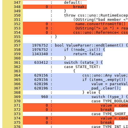
     347 
     348 
          0 :         break;
     349 
     350 
     351 
     352 
          0 :          name.convertFromUtf8() 
     353 
          0 :          OUString("> in ") + rea
     354 
          0 :         css::uno::Reference< css
     355 
            : }
     356 
     357 
    1976752 : bool ValueParser::endElement() {
     358 
    1976752 :     if (!node_.is()) {
     359 
    1343340 :         return false;
     360 
     361 
     633412 :     switch (state_) {
     362 
     363 
     364 
     629156 :             css::uno::Any value;
     365 
     629156 :             if (items_.empty()) 
     366 
     628196 :                 value = parseVal
     367 
     628196 :                 pad_.clear();
     368 
     369 
        960 :                 switch (type_) {
     370 
     371 
          0 :                     value = conv
     372 
          0 :                     break;
     373 
     374 
          0 :                     value = conv
     375 
          0 :                     break;
     376 