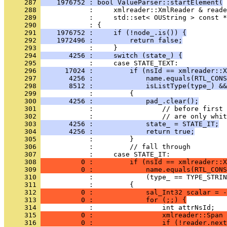
     287 
    1976752 : bool ValueParser::startElement(
     288 
     289 
     290 
     291 
    1976752 :     if (!node_.is()) {
     292 
    1972496 :         return false;
     293 
     294 
       4256 :     switch (state_) {
     295 
     296 
      17024 :         if (nsId == xmlreader::X
     297 
       4256 :             name.equals(RTL_CONS
     298 
       8512 :             isListType(type_) &&
     299 
     300 
       4256 :             pad_.clear();
     301 
     302 
     303 
       4256 :             state_ = STATE_IT;
     304 
       4256 :             return true;
     305 
     306 
     307 
     308 
          0 :         if (nsId == xmlreader::X
     309 
          0 :             name.equals(RTL_CONS
     310 
     311 
     312 
          0 :             sal_Int32 scalar = -
     313 
          0 :             for (;;) {
     314 
     315 
          0 :                 xmlreader::Span 
     316 
          0 :                 if (!reader.next