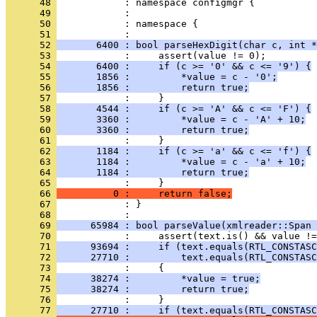
      48 
      49 
      50 
            : namespace {
      51 
      52 
       6400 : bool parseHexDigit(char c, int *
      53 
      54 
       6400 :     if (c >= '0' && c <= '9') {
      55 
       1856 :         *value = c - '0';
      56 
       1856 :         return true;
      57 
      58 
       4544 :     if (c >= 'A' && c <= 'F') {
      59 
       3360 :         *value = c - 'A' + 10;
      60 
       3360 :         return true;
      61 
      62 
       1184 :     if (c >= 'a' && c <= 'f') {
      63 
       1184 :         *value = c - 'a' + 10;
      64 
       1184 :         return true;
      65 
      66 
          0 :     return false;
      67 
            : }
      68 
      69 
      65984 : bool parseValue(xmlreader::Span 
      70 
      71 
      93694 :     if (text.equals(RTL_CONSTASC
      72 
      27710 :         text.equals(RTL_CONSTASC
      73 
      74 
      38274 :         *value = true;
      75 
      38274 :         return true;
      76 
      77 
      27710 :     if (text.equals(RTL_CONSTASC