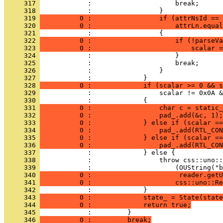
     317 
     318 
     319 
          0 :                 if (attrNsId == 
     320 
          0 :                     attrLn.equa
     321 
     322 
          0 :                     if (!parseVa
     323 
          0 :                         scalar =
     324 
     325 
     326 
     327 
     328 
          0 :             if (scalar >= 0 && s
     329 
     330 
     331 
          0 :                 char c = static_
     332 
          0 :                 pad_.add(&c, 1);
     333 
          0 :             } else if (scalar ==
     334 
          0 :                 pad_.add(RTL_CON
     335 
          0 :             } else if (scalar ==
     336 
          0 :                 pad_.add(RTL_CON
     337 
     338 
     339 
     340 
          0 :                      reader.getU
     341 
          0 :                     css::uno::Re
     342 
     343 
          0 :             state_ = State(state
     344 
          0 :             return true;
     345 
     346 
          0 :         break;