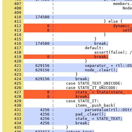
     407 
     408 
     409 
     410 
     174580 :                                
     411 
     412 
          0 :                         dynamic_
     413 
          0 :                             setV
     414 
     415 
     416 
     174580 :                 break;
     417 
     418 
     419 
          0 :                 break;
     420 
     421 
     629156 :             separator_ = rtl::OS
     422 
     629156 :             node_.clear();
     423 
     424 
     629156 :         break;
     425 
     426 
     427 
          0 :         state_ = State(state_ - 
     428 
          0 :         break;
     429 
     430 
     431 
       4256 :             parseValue(rtl::OSt
     432 
       4256 :         pad_.clear();
     433 
       4256 :         state_ = STATE_TEXT;
     434 
       4256 :         break;
     435 
     436 
     633412 :     return true;