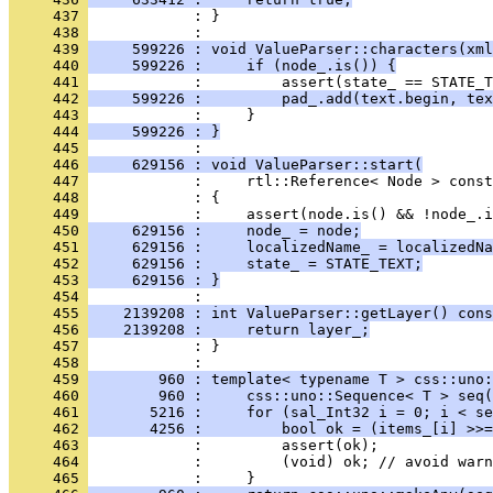
     437 
            : }
     438 
     439 
     599226 : void ValueParser::characters(xml
     440 
     599226 :     if (node_.is()) {
     441 
     442 
     599226 :         pad_.add(text.begin, tex
     443 
     444 
     599226 : }
     445 
     446 
     629156 : void ValueParser::start(
     447 
     448 
     449 
     450 
     629156 :     node_ = node;
     451 
     629156 :     localizedName_ = localizedNa
     452 
     629156 :     state_ = STATE_TEXT;
     453 
     629156 : }
     454 
     455 
    2139208 : int ValueParser::getLayer() cons
     456 
    2139208 :     return layer_;
     457 
            : }
     458 
     459 
        960 : template< typename T > css::uno:
     460 
        960 :     css::uno::Sequence< T > seq(
     461 
       5216 :     for (sal_Int32 i = 0; i < se
     462 
       4256 :         bool ok = (items_[i] >>=
     463 
     464 
     465 