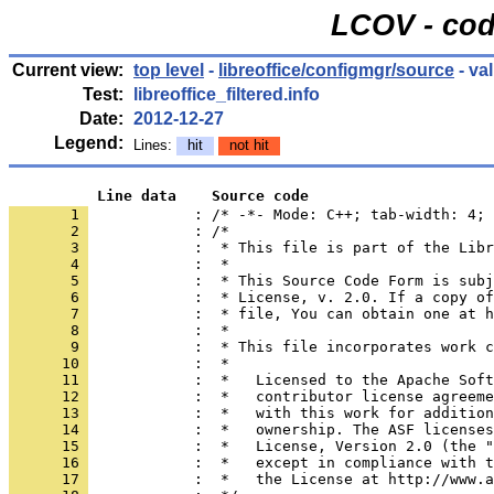
LCOV - cod
Current view:
top level
-
libreoffice/configmgr/source
- va
Test:
libreoffice_filtered.info
Date:
2012-12-27
Legend:
Lines:
hit
not hit
          Line data    Source code
       1 
            : /* -*- Mode: C++; tab-width: 4; 
       2 
       3 
       4 
       5 
       6 
       7 
       8 
       9 
      10 
      11 
      12 
      13 
      14 
      15 
      16 
      17 