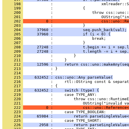
     198 
     199 
     200 
     201 
     202 
          0 :                     css::uno::Re
     203 
     204 
      37960 :             seq.push_back(val);
     205 
      37960 :             if (i < 0) {
     206 
     207 
     208 
      27248 :             t.begin += i + sep.l
     209 
      27248 :             t.length -= i + sep.
     210 
     211 
     212 
      12596 :     return css::uno::makeAny(seq
     213 
            : }
     214 
     215 
     632452 : css::uno::Any parseValue(
     216 
     217 
     218 
     632452 :     switch (type) {
     219 
     220 
     221 
     222 
          0 :             css::uno::Reference<
     223 
     224 
      65984 :         return parseSingleValue<
     225 
     226 
       2958 :         return parseSingleValue<