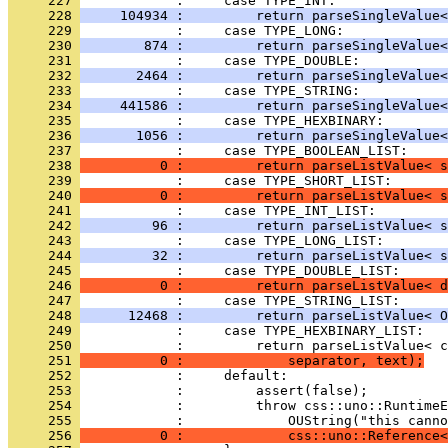
     227 
     228 
     104934 :         return parseSingleValue<
     229 
     230 
        874 :         return parseSingleValue<
     231 
     232 
       2464 :         return parseSingleValue<
     233 
     234 
     441586 :         return parseSingleValue<
     235 
     236 
       1056 :         return parseSingleValue
     237 
     238 
          0 :         return parseListValue< s
     239 
     240 
          0 :         return parseListValue< s
     241 
     242 
         96 :         return parseListValue< s
     243 
     244 
         32 :         return parseListValue< s
     245 
     246 
          0 :         return parseListValue< d
     247 
     248 
      12468 :         return parseListValue< O
     249 
     250 
     251 
          0 :             separator, text);
     252 
     253 
     254 
     255 
     256 
          0 :             css::uno::Reference<