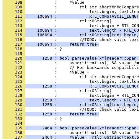
     108 
     109 
     110 
     111 
     106694 :             RTL_CONSTASCII_LENGT
     112 
     113 
     114 
     106694 :             text.length - RTL_CO
     115 
     106694 :         rtl::OString(text.begin,
     116 
     117 
     106694 :     return true;
     118 
            : }
     119 
     120 
       1258 : bool parseValue(xmlreader::Span 
     121 
     122 
     123 
     124 
     125 
     126 
       1258 :             RTL_CONSTASCII_LENGT
     127 
     128 
     129 
       1258 :             text.length - RTL_CO
     130 
       1258 :         rtl::OString(text.begin,
     131 
     132 
       1258 :     return true;
     133 
            : }
     134 
     135 
       2464 : bool parseValue(xmlreader::Span 
     136 
     137 
       2464 :     *value = rtl::OString(text.b