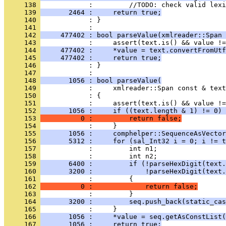
     138 
     139 
       2464 :     return true;
     140 
            : }
     141 
     142 
     477402 : bool parseValue(xmlreader::Span 
     143 
     144 
     477402 :     *value = text.convertFromUtf
     145 
     477402 :     return true;
     146 
            : }
     147 
     148 
       1056 : bool parseValue(
     149 
     150 
     151 
     152 
       1056 :     if ((text.length & 1) != 0) 
     153 
          0 :         return false;
     154 
     155 
       1056 :     comphelper::SequenceAsVector
     156 
       5312 :     for (sal_Int32 i = 0; i != t
     157 
     158 
     159 
       6400 :         if (!parseHexDigit(text.
     160 
       3200 :             !parseHexDigit(text.
     161 
     162 
          0 :             return false;
     163 
     164 
       3200 :         seq.push_back(static_cas
     165 
     166 
       1056 :     *value = seq.getAsConstList(
     167 
       1056 :     return true;