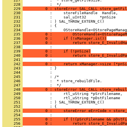
     227 
            :  * store_getFileSize.
     228 
     229 
          0 : storeError SAL_CALL store_getFil
     230 
     231 
     232 
     233 
     234 
     235 
          0 :         OStoreHandle<OStorePageM
     236 
          0 :     if (!xManager.is())
     237 
          0 :         return store_E_InvalidHa
     238 
     239 
          0 :     if (!pnSize)
     240 
          0 :         return store_E_InvalidPa
     241 
     242 
          0 :     return xManager->size (*pnSi
     243 
     244 
     245 
     246 
            :  * store_rebuildFile.
     247 
     248 
          0 : storeError SAL_CALL store_rebuil
     249 
     250 
     251 
     252 
     253 
          0 :     storeError eErrCode = store_
     254 
     255 
          0 :     if (!(pSrcFilename && pDstFi
     256 
          0 :         return store_E_InvalidPa