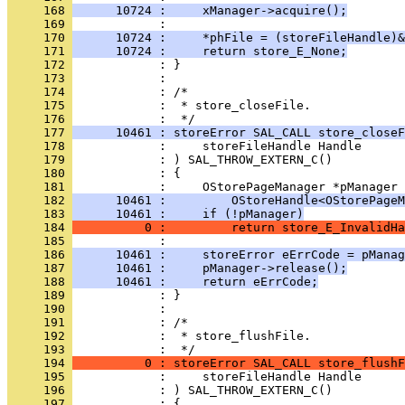
     168 
      10724 :     xManager->acquire();
     169 
     170 
      10724 :     *phFile = (storeFileHandle)&
     171 
      10724 :     return store_E_None;
     172 
     173 
     174 
     175 
            :  * store_closeFile.
     176 
     177 
      10461 : storeError SAL_CALL store_closeF
     178 
     179 
     180 
     181 
     182 
      10461 :         OStoreHandle<OStorePageM
     183 
      10461 :     if (!pManager)
     184 
          0 :         return store_E_InvalidHa
     185 
     186 
      10461 :     storeError eErrCode = pManag
     187 
      10461 :     pManager->release();
     188 
      10461 :     return eErrCode;
     189 
     190 
     191 
     192 
            :  * store_flushFile.
     193 
     194 
          0 : storeError SAL_CALL store_flushF
     195 
     196 
     197 