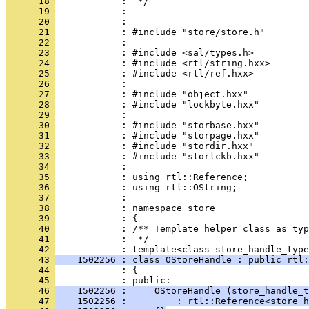
      18 
      19 
      20 
      21 
      22 
      23 
      24 
      25 
      26 
      27 
      28 
      29 
      30 
      31 
      32 
      33 
      34 
      35 
      36 
      37 
      38 
      39 
      40 
      41 
            :  */
      42 
      43 
    1502256 : class OStoreHandle : public rtl:
      44 
            : {
      45 
      46 
    1502256 :     OStoreHandle (store_handle_t
      47 
    1502256 :         : rtl::Reference<store_h