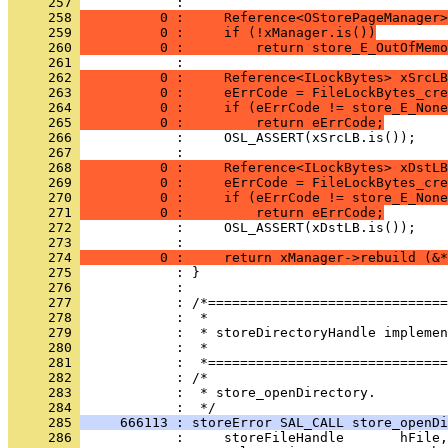
     257 
     258 
          0 :     Reference<OStorePageManager>
     259 
          0 :     if (!xManager.is())
     260 
          0 :         return store_E_OutOfMemo
     261 
     262 
          0 :     Reference<ILockBytes> xSrcLB
     263 
          0 :     eErrCode = FileLockBytes_cre
     264 
          0 :     if (eErrCode != store_E_None
     265 
          0 :         return eErrCode;
     266 
     267 
     268 
          0 :     Reference<ILockBytes> xDstLB
     269 
          0 :     eErrCode = FileLockBytes_cre
     270 
          0 :     if (eErrCode != store_E_None
     271 
          0 :         return eErrCode;
     272 
     273 
     274 
          0 :     return xManager->rebuild (&*
     275 
     276 
     277 
     278 
     279 
     280 
     281 
     282 
     283 
            :  * store_openDirectory.
     284 
     285 
     666113 : storeError SAL_CALL store_openDi
     286 