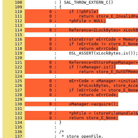
     108 
     109 
     110 
          0 :     if (!phFile)
     111 
          0 :         return store_E_InvalidPa
     112 
          0 :     *phFile = NULL;
     113 
     114 
          0 :     Reference<ILockBytes> xLockB
     115 
     116 
          0 :     storeError eErrCode = Memory
     117 
          0 :     if (eErrCode != store_E_None
     118 
          0 :         return eErrCode;
     119 
     120 
     121 
          0 :     Reference<OStorePageManager>
     122 
          0 :     if (!xManager.is())
     123 
          0 :         return store_E_OutOfMemo
     124 
     125 
          0 :     eErrCode = xManager->initial
     126 
          0 :         &*xLockBytes, store_Acce
     127 
          0 :     if (eErrCode != store_E_None
     128 
          0 :         return eErrCode;
     129 
     130 
          0 :     xManager->acquire();
     131 
     132 
          0 :     *phFile = (storeFileHandle)&
     133 
          0 :     return store_E_None;
     134 
     135 
     136 
     137 
            :  * store_openFile.