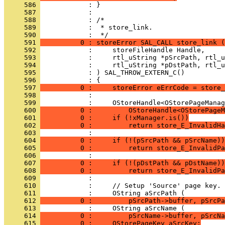
     586 
     587 
     588 
     589 
            :  * store_link.
     590 
     591 
          0 : storeError SAL_CALL store_link (
     592 
     593 
     594 
     595 
     596 
     597 
          0 :     storeError eErrCode = store_
     598 
     599 
     600 
          0 :         OStoreHandle<OStorePageM
     601 
          0 :     if (!xManager.is())
     602 
          0 :         return store_E_InvalidHa
     603 
     604 
          0 :     if (!(pSrcPath && pSrcName))
     605 
          0 :         return store_E_InvalidPa
     606 
     607 
          0 :     if (!(pDstPath && pDstName))
     608 
          0 :         return store_E_InvalidPa
     609 
     610 
     611 
     612 
          0 :         pSrcPath->buffer, pSrcPa
     613 
     614 
          0 :         pSrcName->buffer, pSrcNa
     615 
          0 :     OStorePageKey aSrcKey;