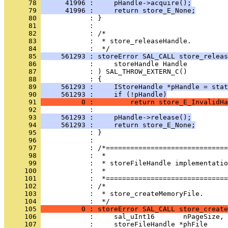
      78 
      41996 :     pHandle->acquire();
      79 
      41996 :     return store_E_None;
      80 
      81 
      82 
      83 
            :  * store_releaseHandle.
      84 
      85 
     561293 : storeError SAL_CALL store_releas
      86 
      87 
      88 
      89 
     561293 :     IStoreHandle *pHandle = stat
      90 
     561293 :     if (!pHandle)
      91 
          0 :         return store_E_InvalidHa
      92 
      93 
     561293 :     pHandle->release();
      94 
     561293 :     return store_E_None;
      95 
      96 
      97 
      98 
      99 
     100 
     101 
     102 
     103 
            :  * store_createMemoryFile.
     104 
     105 
          0 : storeError SAL_CALL store_create
     106 
     107 