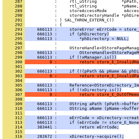
     287 
     288 
     289 
     290 
     291 
     292 
     293 
     666113 :     storeError eErrCode = store_
     294 
     666113 :     if (phDirectory)
     295 
     666113 :         *phDirectory = NULL;
     296 
     297 
     298 
     666113 :         OStoreHandle<OStorePageM
     299 
     666113 :     if (!xManager.is())
     300 
          0 :         return store_E_InvalidHa
     301 
     302 
     666113 :     if (!(pPath && pName && phDi
     303 
          0 :         return store_E_InvalidPa
     304 
     305 
     666113 :     Reference<OStoreDirectory_Im
     306 
     666113 :     if (!xDirectory.is())
     307 
          0 :         return store_E_OutOfMemo
     308 
     309 
     666113 :     OString aPath (pPath->buffe
     310 
     666113 :     OString aName (pName->buffe
     311 
     312 
     666113 :     eErrCode = xDirectory->creat
     313 
     666113 :     if (eErrCode != store_E_None
     314 
     383441 :         return eErrCode;
     315 
     316 
     282672 :     xDirectory->acquire();