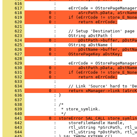
     616 
     617 
     618 
          0 :         aSrcPath.pData, aSrcName
     619 
          0 :     if (eErrCode != store_E_None
     620 
          0 :         return eErrCode;
     621 
     622 
     623 
     624 
          0 :         pDstPath->buffer, pDstPa
     625 
     626 
          0 :         pDstName->buffer, pDstNa
     627 
          0 :     OStorePageKey aDstKey;
     628 
     629 
     630 
          0 :         aDstPath.pData, aDstName
     631 
          0 :     if (eErrCode != store_E_None
     632 
          0 :         return eErrCode;
     633 
     634 
     635 
          0 :     return xManager->link (aSrcK
     636 
     637 
     638 
     639 
            :  * store_symlink.
     640 
     641 
          0 : storeError SAL_CALL store_symlin
     642 
     643 
     644 
     645 