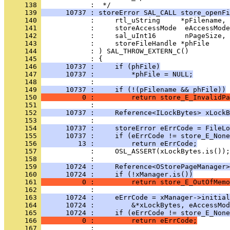
     138 
     139 
      10737 : storeError SAL_CALL store_openFi
     140 
     141 
     142 
     143 
     144 
     145 
     146 
      10737 :     if (phFile)
     147 
      10737 :         *phFile = NULL;
     148 
     149 
      10737 :     if (!(pFilename && phFile))
     150 
          0 :         return store_E_InvalidPa
     151 
     152 
      10737 :     Reference<ILockBytes> xLockB
     153 
     154 
      10737 :     storeError eErrCode = FileLo
     155 
      10737 :     if (eErrCode != store_E_None
     156 
         13 :         return eErrCode;
     157 
     158 
     159 
      10724 :     Reference<OStorePageManager>
     160 
      10724 :     if (!xManager.is())
     161 
          0 :         return store_E_OutOfMemo
     162 
     163 
      10724 :     eErrCode = xManager->initial
     164 
      10724 :         &*xLockBytes, eAccessMod
     165 
      10724 :     if (eErrCode != store_E_None
     166 
          0 :         return eErrCode;
     167 