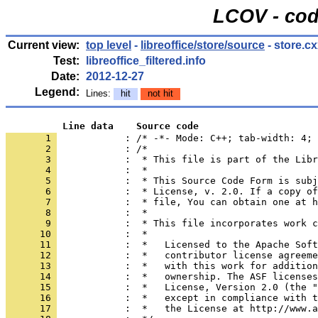
LCOV - cod
Current view:
top level
-
libreoffice/store/source
- store.c
Test:
libreoffice_filtered.info
Date:
2012-12-27
Legend:
Lines:
hit
not hit
          Line data    Source code
       1 
            : /* -*- Mode: C++; tab-width: 4; 
       2 
       3 
       4 
       5 
       6 
       7 
       8 
       9 
      10 
      11 
      12 
      13 
      14 
      15 
      16 
      17 