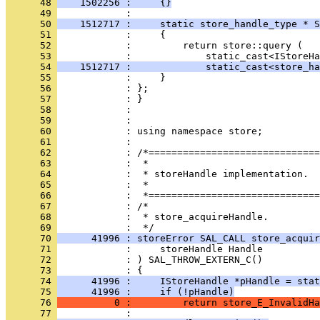
      48 
    1502256 :     {}
      49 
      50 
    1512717 :     static store_handle_type * S
      51 
      52 
      53 
      54 
    1512717 :             static_cast<store_ha
      55 
      56 
      57 
      58 
      59 
      60 
      61 
      62 
      63 
      64 
      65 
      66 
      67 
      68 
            :  * store_acquireHandle.
      69 
      70 
      41996 : storeError SAL_CALL store_acquir
      71 
      72 
      73 
      74 
      41996 :     IStoreHandle *pHandle = stat
      75 
      41996 :     if (!pHandle)
      76 
          0 :         return store_E_InvalidHa
      77 