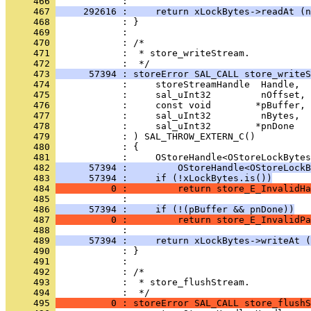
     466 
     467 
     292616 :     return xLockBytes->readAt (n
     468 
     469 
     470 
     471 
            :  * store_writeStream.
     472 
     473 
      57394 : storeError SAL_CALL store_writeS
     474 
     475 
     476 
     477 
     478 
     479 
     480 
     481 
     482 
      57394 :         OStoreHandle<OStoreLockB
     483 
      57394 :     if (!xLockBytes.is())
     484 
          0 :         return store_E_InvalidHa
     485 
     486 
      57394 :     if (!(pBuffer && pnDone))
     487 
          0 :         return store_E_InvalidPa
     488 
     489 
      57394 :     return xLockBytes->writeAt (
     490 
     491 
     492 
     493 
            :  * store_flushStream.
     494 
     495 
          0 : storeError SAL_CALL store_flushS