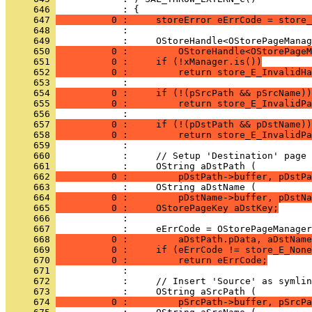
     646 
     647 
          0 :     storeError eErrCode = store_
     648 
     649 
     650 
          0 :         OStoreHandle<OStorePageM
     651 
          0 :     if (!xManager.is())
     652 
          0 :         return store_E_InvalidHa
     653 
     654 
          0 :     if (!(pSrcPath && pSrcName))
     655 
          0 :         return store_E_InvalidPa
     656 
     657 
          0 :     if (!(pDstPath && pDstName))
     658 
          0 :         return store_E_InvalidPa
     659 
     660 
     661 
     662 
          0 :         pDstPath->buffer, pDstPa
     663 
     664 
          0 :         pDstName->buffer, pDstNa
     665 
          0 :     OStorePageKey aDstKey;
     666 
     667 
     668 
          0 :         aDstPath.pData, aDstName
     669 
          0 :     if (eErrCode != store_E_None
     670 
          0 :         return eErrCode;
     671 
     672 
     673 
     674 
          0 :         pSrcPath->buffer, pSrcPa