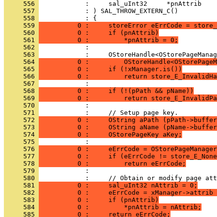
     556 
     557 
     558 
     559 
          0 :     storeError eErrCode = store_
     560 
          0 :     if (pnAttrib)
     561 
          0 :         *pnAttrib = 0;
     562 
     563 
     564 
          0 :         OStoreHandle<OStorePageM
     565 
          0 :     if (!xManager.is())
     566 
          0 :         return store_E_InvalidHa
     567 
     568 
          0 :     if (!(pPath && pName))
     569 
          0 :         return store_E_InvalidPa
     570 
     571 
     572 
          0 :     OString aPath (pPath->buffe
     573 
          0 :     OString aName (pName->buffe
     574 
          0 :     OStorePageKey aKey;
     575 
     576 
          0 :     eErrCode = OStorePageManager
     577 
          0 :     if (eErrCode != store_E_None
     578 
          0 :         return eErrCode;
     579 
     580 
     581 
          0 :     sal_uInt32 nAttrib = 0;
     582 
          0 :     eErrCode = xManager->attrib 
     583 
          0 :     if (pnAttrib)
     584 
          0 :         *pnAttrib = nAttrib;
     585 
          0 :     return eErrCode;