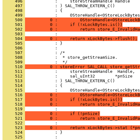
     496 
     497 
     498 
     499 
     500 
          0 :         OStoreHandle<OStoreLockB
     501 
          0 :     if (!xLockBytes.is())
     502 
          0 :         return store_E_InvalidHa
     503 
     504 
          0 :     return xLockBytes->flush();
     505 
     506 
     507 
     508 
            :  * store_getStreamSize.
     509 
     510 
          0 : storeError SAL_CALL store_getStr
     511 
     512 
     513 
     514 
     515 
     516 
          0 :         OStoreHandle<OStoreLockB
     517 
          0 :     if (!xLockBytes.is())
     518 
          0 :         return store_E_InvalidHa
     519 
     520 
          0 :     if (!pnSize)
     521 
          0 :         return store_E_InvalidPa
     522 
     523 
          0 :     return xLockBytes->stat (*pn
     524 
     525 