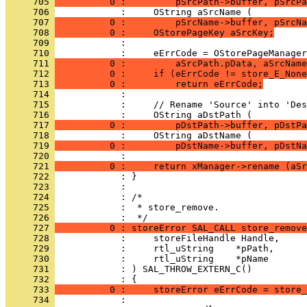
     705 
          0 :         pSrcPath->buffer, pSrcPa
     706 
     707 
          0 :         pSrcName->buffer, pSrcNa
     708 
          0 :     OStorePageKey aSrcKey;
     709 
     710 
     711 
          0 :         aSrcPath.pData, aSrcName
     712 
          0 :     if (eErrCode != store_E_None
     713 
          0 :         return eErrCode;
     714 
     715 
     716 
     717 
          0 :         pDstPath->buffer, pDstPa
     718 
     719 
          0 :         pDstName->buffer, pDstNa
     720 
     721 
          0 :     return xManager->rename (aSr
     722 
     723 
     724 
     725 
            :  * store_remove.
     726 
     727 
          0 : storeError SAL_CALL store_remove
     728 
     729 
     730 
     731 
     732 
     733 
          0 :     storeError eErrCode = store_
     734 