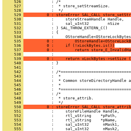
     526 
     527 
            :  * store_setStreamSize.
     528 
     529 
          0 : storeError SAL_CALL store_setStr
     530 
     531 
     532 
     533 
     534 
     535 
          0 :         OStoreHandle<OStoreLockB
     536 
          0 :     if (!xLockBytes.is())
     537 
          0 :         return store_E_InvalidHa
     538 
     539 
          0 :     return xLockBytes->setSize (
     540 
     541 
     542 
     543 
     544 
     545 
     546 
     547 
     548 
            :  * store_attrib.
     549 
     550 
          0 : storeError SAL_CALL store_attrib
     551 
     552 
     553 
     554 
     555 