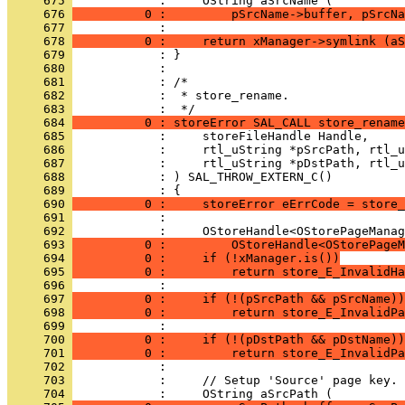
     675 
     676 
          0 :         pSrcName->buffer, pSrcNa
     677 
     678 
          0 :     return xManager->symlink (aS
     679 
     680 
     681 
     682 
            :  * store_rename.
     683 
     684 
          0 : storeError SAL_CALL store_rename
     685 
     686 
     687 
     688 
     689 
     690 
          0 :     storeError eErrCode = store_
     691 
     692 
     693 
          0 :         OStoreHandle<OStorePageM
     694 
          0 :     if (!xManager.is())
     695 
          0 :         return store_E_InvalidHa
     696 
     697 
          0 :     if (!(pSrcPath && pSrcName))
     698 
          0 :         return store_E_InvalidPa
     699 
     700 
          0 :     if (!(pDstPath && pDstName))
     701 
          0 :         return store_E_InvalidPa
     702 
     703 
     704 