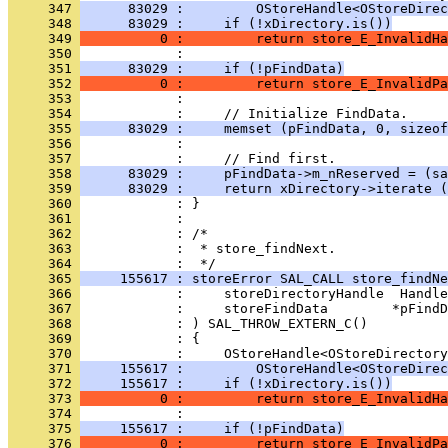
     347 
      83029 :         OStoreHandle<OStoreDirec
     348 
      83029 :     if (!xDirectory.is())
     349 
          0 :         return store_E_InvalidHa
     350 
     351 
      83029 :     if (!pFindData)
     352 
          0 :         return store_E_InvalidPa
     353 
     354 
     355 
      83029 :     memset (pFindData, 0, sizeof
     356 
     357 
     358 
      83029 :     pFindData->m_nReserved = (sa
     359 
      83029 :     return xDirectory->iterate (
     360 
     361 
     362 
     363 
            :  * store_findNext.
     364 
     365 
     155617 : storeError SAL_CALL store_findNe
     366 
     367 
     368 
     369 
     370 
     371 
     155617 :         OStoreHandle<OStoreDirec
     372 
     155617 :     if (!xDirectory.is())
     373 
          0 :         return store_E_InvalidHa
     374 
     375 
     155617 :     if (!pFindData)
     376 
          0 :         return store_E_InvalidPa