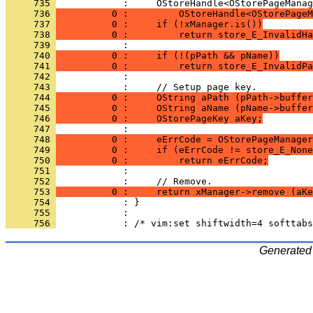
     735 
     736 
          0 :         OStoreHandle<OStorePageM
     737 
          0 :     if (!xManager.is())
     738 
          0 :         return store_E_InvalidHa
     739 
     740 
          0 :     if (!(pPath && pName))
     741 
          0 :         return store_E_InvalidPa
     742 
     743 
     744 
          0 :     OString aPath (pPath->buffe
     745 
          0 :     OString aName (pName->buffe
     746 
          0 :     OStorePageKey aKey;
     747 
     748 
          0 :     eErrCode = OStorePageManager
     749 
          0 :     if (eErrCode != store_E_None
     750 
          0 :         return eErrCode;
     751 
     752 
     753 
          0 :     return xManager->remove (aKe
     754 
     755 
     756 
Generated