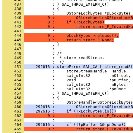
     437 
     438 
     439 
     440 
          0 :         OStoreHandle<OStoreLockB
     441 
          0 :     if (!pLockBytes)
     442 
          0 :         return store_E_InvalidHa
     443 
     444 
          0 :     pLockBytes->release();
     445 
          0 :     return store_E_None;
     446 
     447 
     448 
     449 
            :  * store_readStream.
     450 
     451 
     292616 : storeError SAL_CALL store_readSt
     452 
     453 
     454 
     455 
     456 
     457 
     458 
     459 
     460 
     292616 :         OStoreHandle<OStoreLockB
     461 
     292616 :     if (!xLockBytes.is())
     462 
          0 :         return store_E_InvalidHa
     463 
     464 
     292616 :     if (!(pBuffer && pnDone))
     465 
          0 :         return store_E_InvalidPa