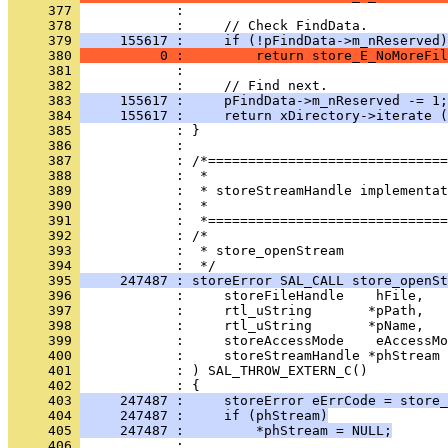
     377 
     378 
     379 
     155617 :     if (!pFindData->m_nReserved)
     380 
          0 :         return store_E_NoMoreFil
     381 
     382 
     383 
     155617 :     pFindData->m_nReserved -= 1;
     384 
     155617 :     return xDirectory->iterate (
     385 
     386 
     387 
     388 
     389 
     390 
     391 
     392 
     393 
            :  * store_openStream
     394 
     395 
     247487 : storeError SAL_CALL store_openSt
     396 
     397 
     398 
     399 
     400 
     401 
     402 
     403 
     247487 :     storeError eErrCode = store_
     404 
     247487 :     if (phStream)
     405 
     247487 :         *phStream = NULL;
     406 