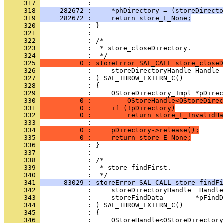
     317 
     318 
     282672 :     *phDirectory = (storeDirecto
     319 
     282672 :     return store_E_None;
     320 
     321 
     322 
     323 
            :  * store_closeDirectory.
     324 
     325 
          0 : storeError SAL_CALL store_closeD
     326 
     327 
     328 
     329 
     330 
          0 :         OStoreHandle<OStoreDirec
     331 
          0 :     if (!pDirectory)
     332 
          0 :         return store_E_InvalidHa
     333 
     334 
          0 :     pDirectory->release();
     335 
          0 :     return store_E_None;
     336 
     337 
     338 
     339 
            :  * store_findFirst.
     340 
     341 
      83029 : storeError SAL_CALL store_findFi
     342 
     343 
     344 
     345 
     346 