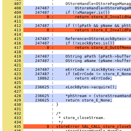
     407 
     408 
     247487 :         OStoreHandle<OStorePageM
     409 
     247487 :     if (!xManager.is())
     410 
          0 :         return store_E_InvalidHa
     411 
     412 
     247487 :     if (!(pPath && pName && phSt
     413 
          0 :         return store_E_InvalidPa
     414 
     415 
     247487 :     Reference<OStoreLockBytes> x
     416 
     247487 :     if (!xLockBytes.is())
     417 
          0 :         return store_E_OutOfMemo
     418 
     419 
     247487 :     OString aPath (pPath->buffe
     420 
     247487 :     OString aName (pName->buffe
     421 
     422 
     247487 :     eErrCode = xLockBytes->creat
     423 
     247487 :     if (eErrCode != store_E_None
     424 
      10862 :         return eErrCode;
     425 
     426 
     236625 :     xLockBytes->acquire();
     427 
     428 
     236625 :     *phStream = (storeStreamHand
     429 
     236625 :     return store_E_None;
     430 
     431 
     432 
     433 
            :  * store_closeStream.
     434 
     435 
          0 : storeError SAL_CALL store_closeS
     436 