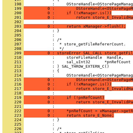
     198 
     199 
          0 :         OStoreHandle<OStorePageM
     200 
          0 :     if (!xManager.is())
     201 
          0 :         return store_E_InvalidHa
     202 
     203 
          0 :     return xManager->flush();
     204 
     205 
     206 
     207 
            :  * store_getFileRefererCount.
     208 
     209 
          0 : storeError SAL_CALL store_getFil
     210 
     211 
     212 
     213 
     214 
     215 
          0 :         OStoreHandle<OStorePageM
     216 
          0 :     if (!xManager.is())
     217 
          0 :         return store_E_InvalidHa
     218 
     219 
          0 :     if (!pnRefCount)
     220 
          0 :         return store_E_InvalidPa
     221 
     222 
          0 :     *pnRefCount = xManager->getR
     223 
          0 :     return store_E_None;
     224 
     225 
     226 