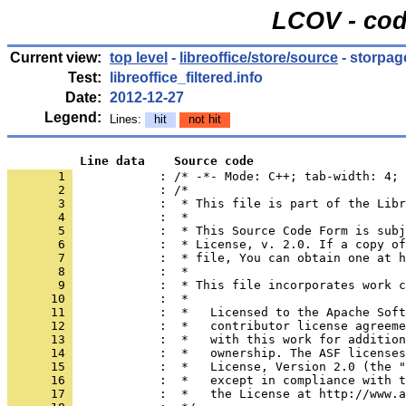
LCOV - cod
Current view:
top level
-
libreoffice/store/source
- storpag
Test:
libreoffice_filtered.info
Date:
2012-12-27
Legend:
Lines:
hit
not hit
          Line data    Source code
       1 
            : /* -*- Mode: C++; tab-width: 4; 
       2 
       3 
       4 
       5 
       6 
       7 
       8 
       9 
      10 
      11 
      12 
      13 
      14 
      15 
      16 
      17 