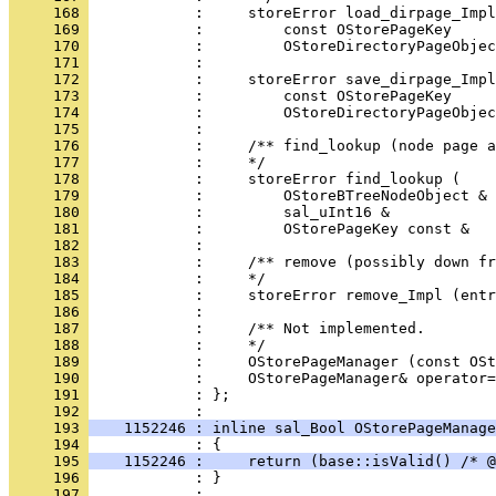
     168 
     169 
     170 
     171 
     172 
     173 
     174 
     175 
     176 
     177 
     178 
     179 
     180 
     181 
     182 
     183 
     184 
     185 
     186 
     187 
     188 
     189 
     190 
     191 
            : };
     192 
     193 
    1152246 : inline sal_Bool OStorePageManage
     194 
     195 
    1152246 :     return (base::isValid() /* @
     196 
     197 
            : 