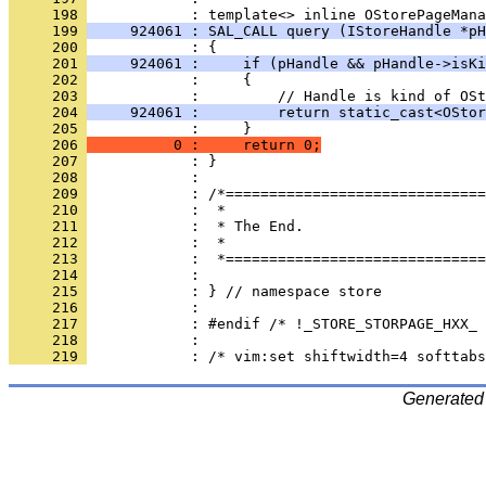
     198 
     199 
     924061 : SAL_CALL query (IStoreHandle *pH
     200 
     201 
     924061 :     if (pHandle && pHandle->isKi
     202 
     203 
     204 
     924061 :         return static_cast<OStor
     205 
     206 
          0 :     return 0;
     207 
     208 
     209 
     210 
     211 
     212 
     213 
     214 
     215 
     216 
     217 
     218 
     219 
Generated