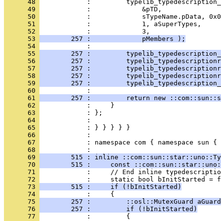
      48 
      49 
      50 
      51 
      52 
      53 
        257 :             pMembers );
      54 
      55 
        257 :         typelib_typedescription_
      56 
        257 :         typelib_typedescriptionr
      57 
        257 :         typelib_typedescriptionr
      58 
        257 :         typelib_typedescriptionr
      59 
        257 :         typelib_typedescription_
      60 
      61 
        257 :         return new ::com::sun::s
      62 
      63 
      64 
      65 
      66 
      67 
            : namespace com { namespace sun { 
      68 
      69 
        515 : inline ::com::sun::star::uno::Ty
      70 
        515 :     const ::com::sun::star::uno:
      71 
      72 
      73 
        515 :     if (!bInitStarted)
      74 
      75 
        257 :         ::osl::MutexGuard aGuard
      76 
        257 :         if (!bInitStarted)
      77 