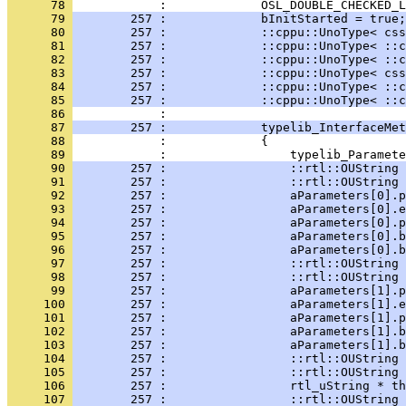
      78 
      79 
        257 :             bInitStarted = true;
      80 
        257 :             ::cppu::UnoType< css
      81 
        257 :             ::cppu::UnoType< ::c
      82 
        257 :             ::cppu::UnoType< ::c
      83 
        257 :             ::cppu::UnoType< css
      84 
        257 :             ::cppu::UnoType< ::c
      85 
        257 :             ::cppu::UnoType< ::c
      86 
      87 
        257 :             typelib_InterfaceMet
      88 
      89 
      90 
        257 :                 ::rtl::OUString 
      91 
        257 :                 ::rtl::OUString 
      92 
        257 :                 aParameters[0].p
      93 
        257 :                 aParameters[0].e
      94 
        257 :                 aParameters[0].p
      95 
        257 :                 aParameters[0].b
      96 
        257 :                 aParameters[0].b
      97 
        257 :                 ::rtl::OUString 
      98 
        257 :                 ::rtl::OUString 
      99 
        257 :                 aParameters[1].p
     100 
        257 :                 aParameters[1].e
     101 
        257 :                 aParameters[1].p
     102 
        257 :                 aParameters[1].b
     103 
        257 :                 aParameters[1].b
     104 
        257 :                 ::rtl::OUString 
     105 
        257 :                 ::rtl::OUString 
     106 
        257 :                 rtl_uString * th
     107 
        257 :                 ::rtl::OUString 