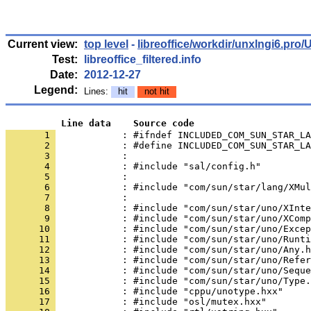
Current view:
top level
-
libreoffice/workdir/unxlngi6.pr
Test:
libreoffice_filtered.info
Date:
2012-12-27
Legend:
Lines:
hit
not hit
          Line data    Source code
       1 
            : #ifndef INCLUDED_COM_SUN_STAR_LA
       2 
       3 
       4 
       5 
       6 
       7 
       8 
       9 
      10 
      11 
      12 
      13 
      14 
      15 
      16 
      17 