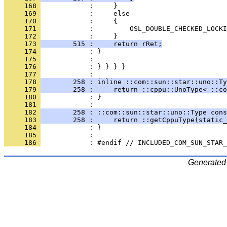
     168 
     169 
     170 
     171 
     172 
     173 
        515 :     return rRet;
     174 
     175 
     176 
            : } } } }
     177 
     178 
        258 : inline ::com::sun::star::uno::Ty
     179 
        258 :     return ::cppu::UnoType< ::co
     180 
            : }
     181 
     182 
        258 : ::com::sun::star::uno::Type cons
     183 
        258 :     return ::getCppuType(static_
     184 
     185 
     186 
Generated