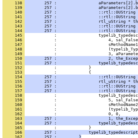
     138 
        257 :                 aParameters[2].b
     139 
        257 :                 aParameters[2].b
     140 
        257 :                 ::rtl::OUString 
     141 
        257 :                 ::rtl::OUString 
     142 
        257 :                 rtl_uString * th
     143 
        257 :                 ::rtl::OUString 
     144 
        257 :                 ::rtl::OUString 
     145 
     146 
     147 
     148 
     149 
     150 
        257 :                     2, the_Excep
     151 
        257 :                 typelib_typedesc
     152 
     153 
     154 
        257 :                 ::rtl::OUString 
     155 
        257 :                 rtl_uString * th
     156 
        257 :                 ::rtl::OUString 
     157 
        257 :                 ::rtl::OUString 
     158 
     159 
     160 
     161 
     162 
     163 
        257 :                     1, the_Excep
     164 
        257 :                 typelib_typedesc
     165 
     166 
        257 :             typelib_typedescript
     167 
        257 :         }