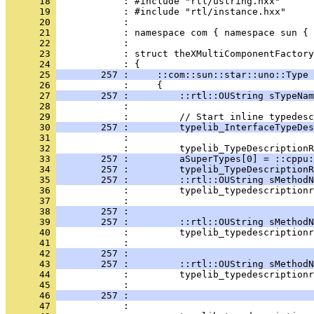
      18 
      19 
      20 
      21 
      22 
      23 
            : struct theXMultiComponentFactory
      24 
      25 
        257 :     ::com::sun::star::uno::Type 
      26 
      27 
        257 :         ::rtl::OUString sTypeNam
      28 
      29 
      30 
        257 :         typelib_InterfaceTypeDes
      31 
      32 
      33 
        257 :         aSuperTypes[0] = ::cppu:
      34 
        257 :         typelib_TypeDescriptionR
      35 
        257 :         ::rtl::OUString sMethodN
      36 
      37 
      38 
        257 :                                 
      39 
        257 :         ::rtl::OUString sMethodN
      40 
      41 
      42 
        257 :                                 
      43 
        257 :         ::rtl::OUString sMethodN
      44 
      45 
      46 
        257 :                                 
      47 