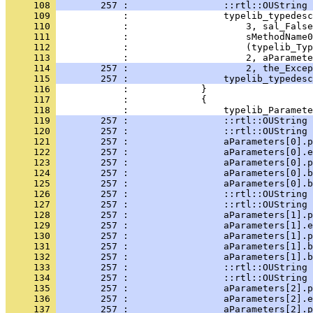
     108 
        257 :                 ::rtl::OUString 
     109 
     110 
     111 
     112 
     113 
     114 
        257 :                     2, the_Excep
     115 
        257 :                 typelib_typedesc
     116 
     117 
     118 
     119 
        257 :                 ::rtl::OUString 
     120 
        257 :                 ::rtl::OUString 
     121 
        257 :                 aParameters[0].p
     122 
        257 :                 aParameters[0].e
     123 
        257 :                 aParameters[0].p
     124 
        257 :                 aParameters[0].b
     125 
        257 :                 aParameters[0].b
     126 
        257 :                 ::rtl::OUString 
     127 
        257 :                 ::rtl::OUString 
     128 
        257 :                 aParameters[1].p
     129 
        257 :                 aParameters[1].e
     130 
        257 :                 aParameters[1].p
     131 
        257 :                 aParameters[1].b
     132 
        257 :                 aParameters[1].b
     133 
        257 :                 ::rtl::OUString 
     134 
        257 :                 ::rtl::OUString 
     135 
        257 :                 aParameters[2].p
     136 
        257 :                 aParameters[2].e
     137 
        257 :                 aParameters[2].p