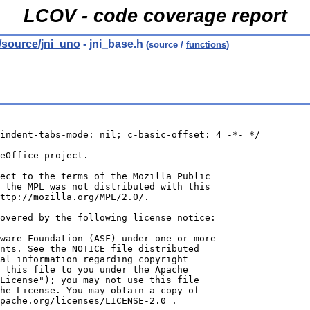
LCOV - code coverage report
s/source/jni_uno
- jni_base.h
(source /
functions
)
indent-tabs-mode: nil; c-basic-offset: 4 -*- */