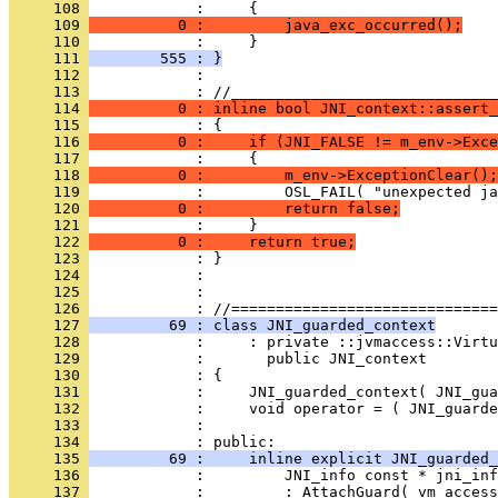
     108 
     109 
          0 :         java_exc_occurred();
     110 
     111 
        555 : }
     112 
            : 
     113 
     114 
          0 : inline bool JNI_context::assert_
     115 
     116 
          0 :     if (JNI_FALSE != m_env->Exce
     117 
     118 
          0 :         m_env->ExceptionClear();
     119 
     120 
          0 :         return false;
     121 
     122 
          0 :     return true;
     123 
     124 
     125 
            : 
     126 
     127 
         69 : class JNI_guarded_context
     128 
     129 
     130 
     131 
     132 
     133 
            : 
     134 
     135 
         69 :     inline explicit JNI_guarded_
     136 
     137 