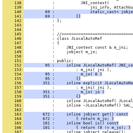
     138 
     139 
     140 
         69 :               static_cast< jobje
     141 
         69 :         {}
     142 
     143 
     144 
     145 
     146 
     147 
     148 
     149 
     150 
            : 
     151 
     152 
         95 :     inline JLocalAutoRef( JNI_co
     153 
     154 
         95 :           m_jo( 0 )
     155 
         95 :         {}
     156 
        351 :     inline explicit JLocalAutoR
     157 
     158 
        351 :           m_jo( jo )
     159 
        351 :         {}
     160 
     161 
            :     inline ~JLocalAutoRef() SAL_
     162 
     163 
        672 :     inline jobject get() const
     164 
        672 :         { return m_jo; }
     165 
        101 :     inline bool is() const
     166 
        101 :         { return (0 != m_jo); }
     167 