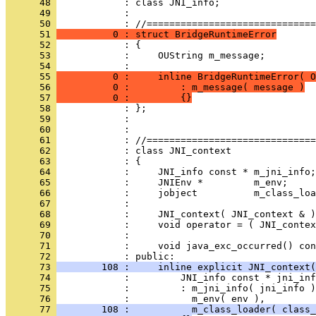
      48 
      49 
            : 
      50 
      51 
          0 : struct BridgeRuntimeError
      52 
      53 
            :     OUString m_message;
      54 
      55 
          0 :     inline BridgeRuntimeError( O
      56 
          0 :         : m_message( message )
      57 
          0 :         {}
      58 
      59 
      60 
      61 
      62 
      63 
      64 
      65 
      66 
      67 
      68 
      69 
      70 
      71 
            :     void java_exc_occurred() con
      72 
      73 
        108 :     inline explicit JNI_context(
      74 
      75 
      76 
      77 
        108 :           m_class_loader( class_