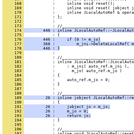
     168 
     169 
     170 
     171 
     172 
            : 
     173 
     174 
        446 : inline JLocalAutoRef::~JLocalAut
     175 
     176 
        446 :     if (0 != m_jo)
     177 
        368 :         m_jni->DeleteLocalRef( m
     178 
        446 : }
     179 
     180 
     181 
     182 
     183 
     184 
     185 
     186 
     187 
            : 
     188 
     189 
         26 : inline jobject JLocalAutoRef::re
     190 
     191 
         26 :     jobject jo = m_jo;
     192 
         26 :     m_jo = 0;
     193 
         26 :     return jo;
     194 
     195 
     196 
     197 