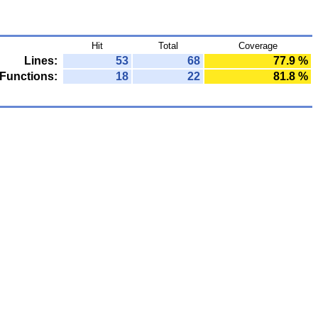
Hit
Total
Coverage
Lines:
53
68
77.9 %
Functions:
18
22
81.8 %