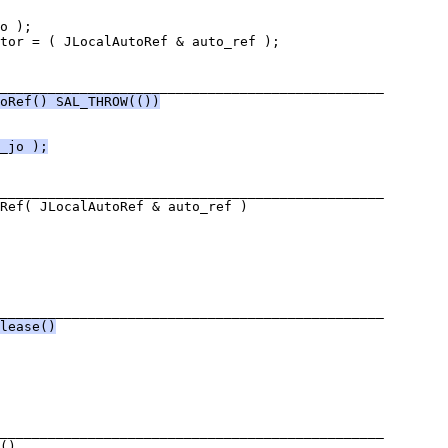
oRef() SAL_THROW(())
_jo );
lease()