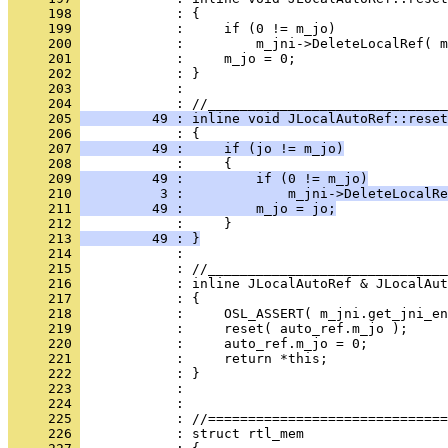
     198 
     199 
     200 
     201 
     202 
     203 
            : 
     204 
     205 
         49 : inline void JLocalAutoRef::reset
     206 
     207 
         49 :     if (jo != m_jo)
     208 
     209 
         49 :         if (0 != m_jo)
     210 
          3 :             m_jni->DeleteLocalRe
     211 
         49 :         m_jo = jo;
     212 
     213 
         49 : }
     214 
     215 
     216 
     217 
     218 
     219 
     220 
     221 
     222 
     223 
     224 
     225 
     226 