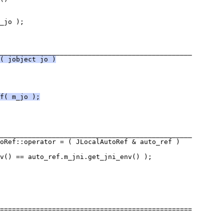
( jobject jo )
f( m_jo );