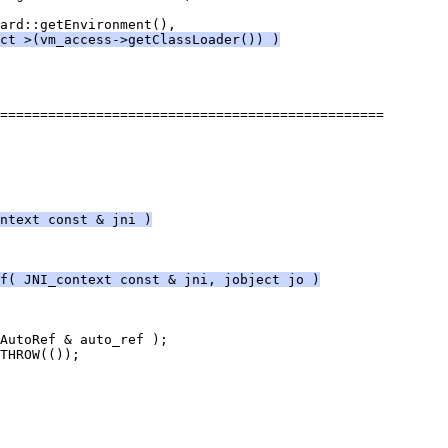
ct >(vm_access->getClassLoader()) )
ntext const & jni )
ef( JNI_context const & jni, jobject jo )
THROW(());