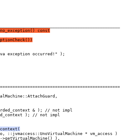
no_exception() const
ptionCheck())
context(