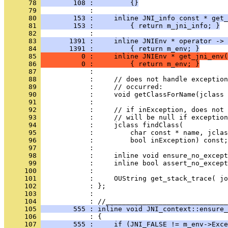
      78 
        108 :         {}
      79 
      80 
        153 :     inline JNI_info const * get_
      81 
        153 :         { return m_jni_info; }
      82 
      83 
       1391 :     inline JNIEnv * operator -> 
      84 
       1391 :         { return m_env; }
      85 
          0 :     inline JNIEnv * get_jni_env(
      86 
          0 :         { return m_env; }
      87 
      88 
      89 
      90 
      91 
      92 
      93 
      94 
      95 
      96 
      97 
      98 
      99 
     100 
     101 
     102 
     103 
            : 
     104 
     105 
        555 : inline void JNI_context::ensure_
     106 
     107 
        555 :     if (JNI_FALSE != m_env->Exce