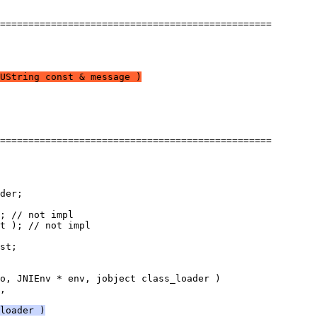
UString const & message )
st;
loader )