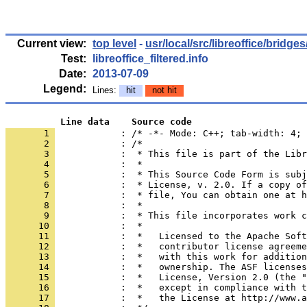
Current view:
top level
-
usr/local/src/libreoffice/bridge
Test:
libreoffice_filtered.info
Date:
2013-07-09
Legend:
Lines:
hit
not hit
          Line data    Source code
       1 
            : /* -*- Mode: C++; tab-width: 4; 
       2 
       3 
       4 
       5 
       6 
       7 
       8 
       9 
      10 
      11 
      12 
      13 
      14 
      15 
      16 
      17 