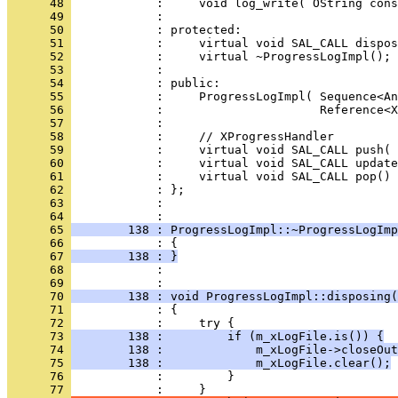
      48 
      49 
      50 
      51 
      52 
      53 
      54 
      55 
      56 
      57 
      58 
      59 
      60 
      61 
      62 
      63 
            : 
      64 
      65 
        138 : ProgressLogImpl::~ProgressLogImp
      66 
      67 
        138 : }
      68 
            : 
      69 
      70 
        138 : void ProgressLogImpl::disposing(
      71 
      72 
      73 
        138 :         if (m_xLogFile.is()) {
      74 
        138 :             m_xLogFile->closeOut
      75 
        138 :             m_xLogFile.clear();
      76 
      77 