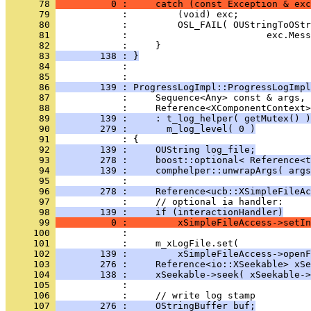
      78 
          0 :     catch (const Exception & exc
      79 
      80 
      81 
      82 
      83 
        138 : }
      84 
            : 
      85 
      86 
        139 : ProgressLogImpl::ProgressLogImpl
      87 
      88 
      89 
        139 :     : t_log_helper( getMutex() )
      90 
        279 :       m_log_level( 0 )
      91 
      92 
        139 :     OUString log_file;
      93 
        278 :     boost::optional< Reference<t
      94 
        139 :     comphelper::unwrapArgs( args
      95 
      96 
        278 :     Reference<ucb::XSimpleFileAc
      97 
      98 
        139 :     if (interactionHandler)
      99 
          0 :         xSimpleFileAccess->setI
     100 
     101 
     102 
        139 :         xSimpleFileAccess->open
     103 
        276 :     Reference<io::XSeekable> xSe
     104 
        138 :     xSeekable->seek( xSeekable->
     105 
     106 
     107 
        276 :     OStringBuffer buf;