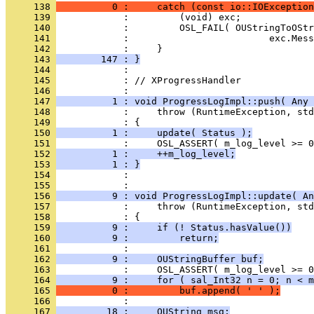
     138 
          0 :     catch (const io::IOException
     139 
     140 
     141 
     142 
     143 
        147 : }
     144 
     145 
            : // XProgressHandler
     146 
     147 
          1 : void ProgressLogImpl::push( Any 
     148 
     149 
     150 
          1 :     update( Status );
     151 
     152 
          1 :     ++m_log_level;
     153 
          1 : }
     154 
            : 
     155 
     156 
          9 : void ProgressLogImpl::update( An
     157 
     158 
     159 
          9 :     if (! Status.hasValue())
     160 
          9 :         return;
     161 
     162 
          9 :     OUStringBuffer buf;
     163 
     164 
          9 :     for ( sal_Int32 n = 0; n < m
     165 
          0 :         buf.append( ' ' );
     166 
     167 
         18 :     OUString msg;