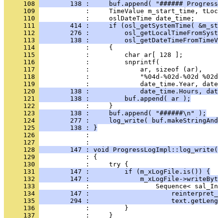
     108 
        138 :     buf.append( "###### Progress
     109 
     110 
     111 
        414 :     if (osl_getSystemTime( &m_st
     112 
        276 :         osl_getLocalTimeFromSyst
     113 
        138 :         osl_getDateTimeFromTimeV
     114 
     115 
     116 
     117 
     118 
     119 
     120 
        138 :             date_time.Hours, dat
     121 
        138 :         buf.append( ar );
     122 
     123 
        138 :     buf.append( "######\n" );
     124 
        277 :     log_write( buf.makeStringAnd
     125 
        138 : }
     126 
            : 
     127 
     128 
        147 : void ProgressLogImpl::log_write(
     129 
     130 
     131 
        147 :         if (m_xLogFile.is()) {
     132 
        147 :             m_xLogFile->writeByt
     133 
     134 
        147 :                     reinterpret
     135 
        294 :                     text.getLeng
     136 
     137 