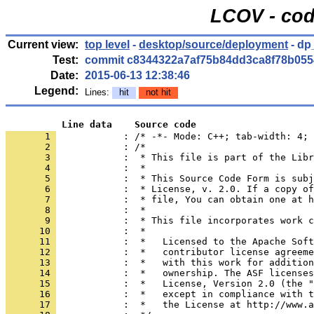
LCOV - cod
Current view:
top level
-
desktop/source/deployment
- dp
Test:
commit c8344322a7af75b84dd3ca8f78b055
Date:
2015-06-13 12:38:46
Legend:
Lines:
hit
not hit
          Line data    Source code
       1 
            : /* -*- Mode: C++; tab-width: 4; 
       2 
       3 
       4 
       5 
       6 
       7 
       8 
       9 
      10 
      11 
      12 
      13 
      14 
      15 
      16 
      17 