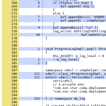
     168 
          9 :     if (Status >>= msg) {
     169 
          2 :         buf.append( msg );
     170 
     171 
     172 
          7 :         buf.appendAscii( "ERROR:
     173 
          7 :         buf.append( ::comphelper
     174 
     175 
          9 :     buf.appendAscii( "\n" );
     176 
     177 
         18 :                    buf.makeStrin
     178 
     179 
            : 
     180 
     181 
          1 : void ProgressLogImpl::pop() thro
     182 
     183 
     184 
          1 :     --m_log_level;
     185 
          1 : }
     186 
            : 
     187 
     188 
        111 : sdecl::class_<ProgressLogImpl, s
     189 
        111 : extern sdecl::ServiceDecl const 
     190 
     191 
     192 
     193 
            :     "com.sun.star.comp.deploymen
     194 
     195 
        333 : } // namespace dp_log
     196 
     197 