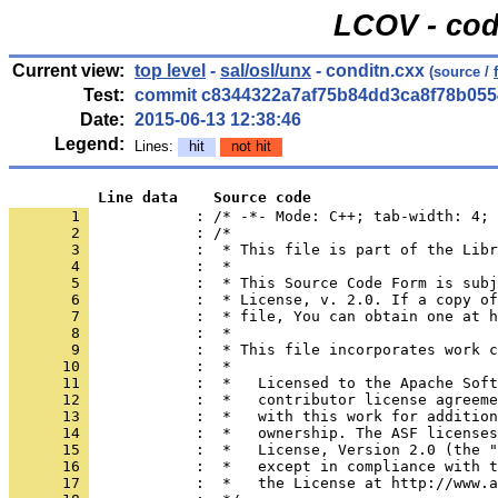
LCOV - cod
Current view:
top level
-
sal/osl/unx
- conditn.cxx
(source /
Test:
commit c8344322a7af75b84dd3ca8f78b055
Date:
2015-06-13 12:38:46
Legend:
Lines:
hit
not hit
          Line data    Source code
       1 
            : /* -*- Mode: C++; tab-width: 4; 
       2 
       3 
       4 
       5 
       6 
       7 
       8 
       9 
      10 
      11 
      12 
      13 
      14 
      15 
      16 
      17 