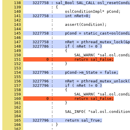
     138 
    3227758 : sal_Bool SAL_CALL osl_resetCondi
     139 
     140 
     141 
    3227758 :     int nRet=0;
     142 
     143 
     144 
     145 
    3227758 :     pCond = static_cast<oslCondi
     146 
     147 
    3227758 :     nRet = pthread_mutex_lock(&p
     148 
    3227786 :     if ( nRet != 0 )
     149 
     150 
     151 
          0 :         return sal_False;
     152 
     153 
     154 
    3227796 :     pCond->m_State = false;
     155 
     156 
    3227796 :     nRet = pthread_mutex_unlock(
     157 
    3227796 :     if ( nRet != 0 )
     158 
     159 
     160 
          0 :         return sal_False;
     161 
     162 
     163 
     164 
     165 
    3227796 :     return sal_True;
     166 
            : }
     167 