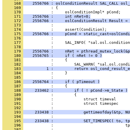
     168 
    2556766 : oslConditionResult SAL_CALL osl_
     169 
     170 
     171 
    2556766 :     int nRet=0;
     172 
    2556766 :     oslConditionResult Result = 
     173 
     174 
     175 
    2556766 :     pCond = static_cast<oslCondi
     176 
     177 
     178 
     179 
    2556766 :     nRet = pthread_mutex_lock(&p
     180 
    2556765 :     if ( nRet != 0 )
     181 
     182 
     183 
          1 :         return osl_cond_result_e
     184 
     185 
     186 
    2556764 :     if ( pTimeout )
     187 
     188 
     233462 :         if ( ! pCond->m_State )
     189 
     190 
     191 
     192 
     193 
     233438 :             gettimeofday(&tp, NU
     194 
     195 
     233438 :             SET_TIMESPEC( to, tp
     196 
     197 