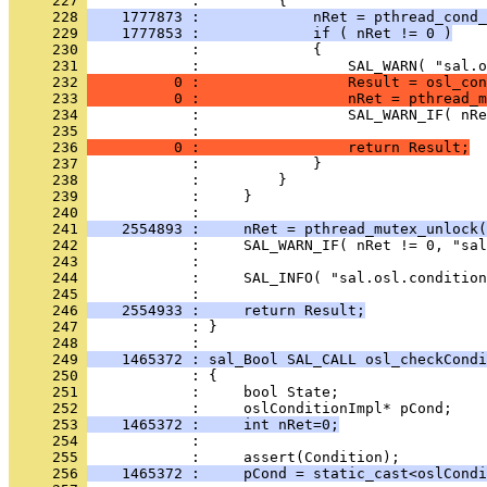
     227 
     228 
    1777873 :             nRet = pthread_cond_
     229 
    1777853 :             if ( nRet != 0 )
     230 
     231 
     232 
          0 :                 Result = osl_con
     233 
          0 :                 nRet = pthread_m
     234 
     235 
     236 
          0 :                 return Result;
     237 
     238 
     239 
     240 
     241 
    2554893 :     nRet = pthread_mutex_unlock(
     242 
     243 
     244 
     245 
     246 
    2554933 :     return Result;
     247 
            : }
     248 
     249 
    1465372 : sal_Bool SAL_CALL osl_checkCondi
     250 
     251 
     252 
     253 
    1465372 :     int nRet=0;
     254 
     255 
     256 
    1465372 :     pCond = static_cast<oslCondi