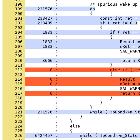
     198 
     199 
     231576 :             do
     200 
     201 
     233427 :                 const int ret = 
     202 
     233409 :                 if ( ret != 0 )
     203 
     204 
       1833 :                     if ( ret == 
     205 
     206 
       1833 :                         Result =
     207 
       1833 :                         nRet = p
     208 
     209 
     210 
       3666 :                         return R
     211 
     212 
          0 :                     else if ( re
     213 
     214 
          0 :                         Result =
     215 
          0 :                         nRet = p
     216 
     217 
          0 :                         return R
     218 
     219 
     220 
     221 
     231576 :             while ( !pCond->m_St
     222 
     223 
     224 
     225 
     226 
    6424457 :         while ( !pCond->m_State 