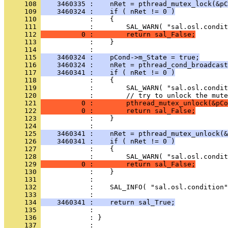
     108 
    3460335 :    nRet = pthread_mutex_lock(&pC
     109 
    3460324 :    if ( nRet != 0 )
     110 
     111 
     112 
          0 :        return sal_False;
     113 
     114 
     115 
    3460324 :    pCond->m_State = true;
     116 
    3460324 :    nRet = pthread_cond_broadcast
     117 
    3460341 :    if ( nRet != 0 )
     118 
     119 
     120 
     121 
          0 :        pthread_mutex_unlock(&pCo
     122 
          0 :        return sal_False;
     123 
     124 
     125 
    3460341 :    nRet = pthread_mutex_unlock(&
     126 
    3460341 :    if ( nRet != 0 )
     127 
     128 
     129 
          0 :        return sal_False;
     130 
     131 
     132 
     133 
     134 
    3460341 :    return sal_True;
     135 
     136 
            : }
     137 