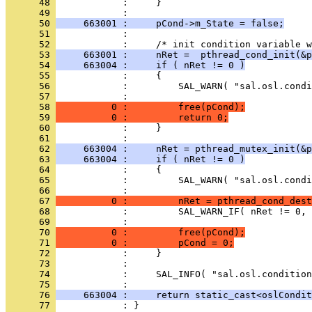
      48 
      49 
      50 
     663001 :     pCond->m_State = false;
      51 
      52 
      53 
     663001 :     nRet =  pthread_cond_init(&p
      54 
     663004 :     if ( nRet != 0 )
      55 
      56 
      57 
      58 
          0 :         free(pCond);
      59 
          0 :         return 0;
      60 
      61 
      62 
     663004 :     nRet = pthread_mutex_init(&p
      63 
     663004 :     if ( nRet != 0 )
      64 
      65 
      66 
      67 
          0 :         nRet = pthread_cond_dest
      68 
      69 
      70 
          0 :         free(pCond);
      71 
          0 :         pCond = 0;
      72 
      73 
      74 
      75 
      76 
     663004 :     return static_cast<oslCondit
      77 
            : }