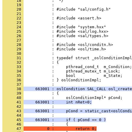
      18 
      19 
      20 
      21 
      22 
      23 
      24 
      25 
      26 
      27 
      28 
      29 
      30 
      31 
      32 
      33 
      34 
      35 
      36 
            : } oslConditionImpl;
      37 
      38 
     663001 : oslCondition SAL_CALL osl_create
      39 
      40 
      41 
     663001 :     int nRet=0;
      42 
      43 
     663001 :     pCond = static_cast<oslCondi
      44 
      45 
     663001 :     if ( pCond == 0 )
      46 
      47 
          0 :         return 0;