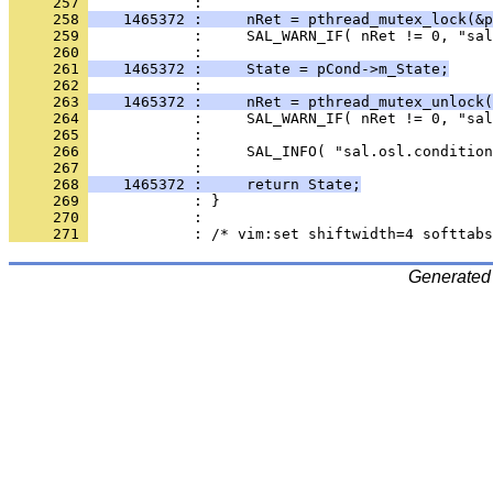
     257 
     258 
    1465372 :     nRet = pthread_mutex_lock(&p
     259 
     260 
     261 
    1465372 :     State = pCond->m_State;
     262 
     263 
    1465372 :     nRet = pthread_mutex_unlock(
     264 
     265 
     266 
     267 
     268 
    1465372 :     return State;
     269 
     270 
     271 
Generated