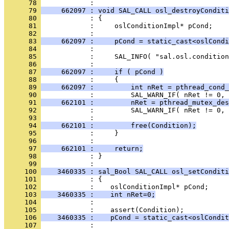
      78 
      79 
     662097 : void SAL_CALL osl_destroyConditi
      80 
      81 
      82 
      83 
     662097 :     pCond = static_cast<oslCondi
      84 
      85 
      86 
      87 
     662097 :     if ( pCond )
      88 
      89 
     662097 :         int nRet = pthread_cond_
      90 
      91 
     662101 :         nRet = pthread_mutex_des
      92 
      93 
      94 
     662101 :         free(Condition);
      95 
      96 
      97 
     662101 :     return;
      98 
            : }
      99 
     100 
    3460335 : sal_Bool SAL_CALL osl_setConditi
     101 
     102 
     103 
    3460335 :    int nRet=0;
     104 
     105 
     106 
    3460335 :    pCond = static_cast<oslCondit
     107 