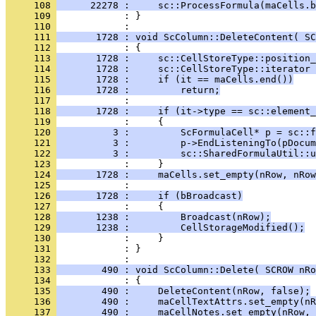
     108 
      22278 :     sc::ProcessFormula(maCells.b
     109 
            : }
     110 
     111 
       1728 : void ScColumn::DeleteContent( SC
     112 
     113 
       1728 :     sc::CellStoreType::position_
     114 
       1728 :     sc::CellStoreType::iterator 
     115 
       1728 :     if (it == maCells.end())
     116 
       1728 :         return;
     117 
     118 
       1728 :     if (it->type == sc::element_
     119 
     120 
          3 :         ScFormulaCell* p = sc::f
     121 
          3 :         p->EndListeningTo(pDocum
     122 
          3 :         sc::SharedFormulaUtil::u
     123 
     124 
       1728 :     maCells.set_empty(nRow, nRow
     125 
     126 
       1728 :     if (bBroadcast)
     127 
     128 
       1238 :         Broadcast(nRow);
     129 
       1238 :         CellStorageModified();
     130 
     131 
            : }
     132 
     133 
        490 : void ScColumn::Delete( SCROW nRo
     134 
     135 
        490 :     DeleteContent(nRow, false);
     136 
        490 :     maCellTextAttrs.set_empty(nR
     137 
        490 :     maCellNotes.set_empty(nRow, 