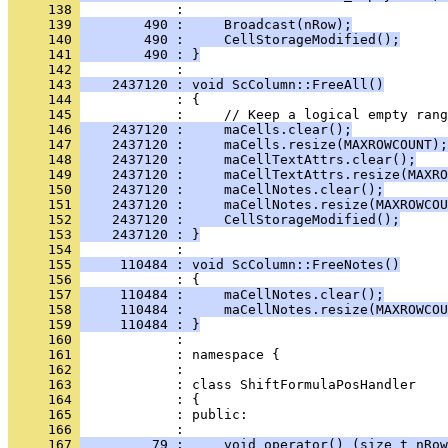
     138 
     139 
        490 :     Broadcast(nRow);
     140 
        490 :     CellStorageModified();
     141 
        490 : }
     142 
     143 
    2437120 : void ScColumn::FreeAll()
     144 
     145 
     146 
    2437120 :     maCells.clear();
     147 
    2437120 :     maCells.resize(MAXROWCOUNT);
     148 
    2437120 :     maCellTextAttrs.clear();
     149 
    2437120 :     maCellTextAttrs.resize(MAXRO
     150 
    2437120 :     maCellNotes.clear();
     151 
    2437120 :     maCellNotes.resize(MAXROWCOU
     152 
    2437120 :     CellStorageModified();
     153 
    2437120 : }
     154 
     155 
     110484 : void ScColumn::FreeNotes()
     156 
     157 
     110484 :     maCellNotes.clear();
     158 
     110484 :     maCellNotes.resize(MAXROWCOU
     159 
     110484 : }
     160 
     161 
     162 
     163 
     164 
     165 
            : public:
     166 
     167 
         79 :     void operator() (size_t nRow