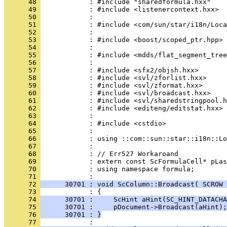
      48 
      49 
      50 
      51 
      52 
      53 
      54 
      55 
      56 
      57 
      58 
      59 
      60 
      61 
      62 
      63 
      64 
      65 
      66 
      67 
      68 
      69 
      70 
            : using namespace formula;
      71 
      72 
      30701 : void ScColumn::Broadcast( SCROW 
      73 
      74 
      30701 :     ScHint aHint(SC_HINT_DATACHA
      75 
      30701 :     pDocument->Broadcast(aHint);
      76 
      30701 : }
      77 