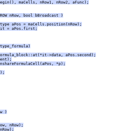
egin(), maCells, nRow1, nRow2, aFunc);
ROW nRow, bool bBroadcast )
type aPos = maCells.position(nRow);
it = aPos.first;
type_formula)
ormula_block::at(*it->data, aPos.second);
ent);
nshareFormulaCell(aPos, *p);
);
w )
ow, nRow);
nRow);