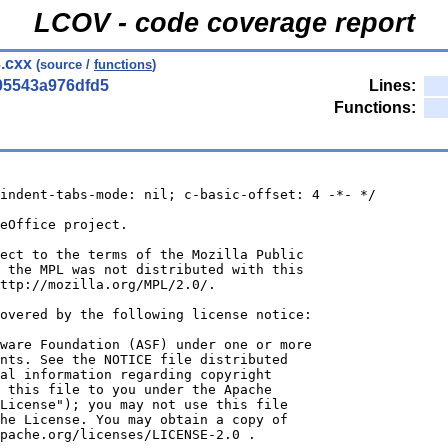
LCOV - code coverage report
.cxx
(source /
functions
)
05543a976dfd5
Lines:
Functions:
indent-tabs-mode: nil; c-basic-offset: 4 -*- */