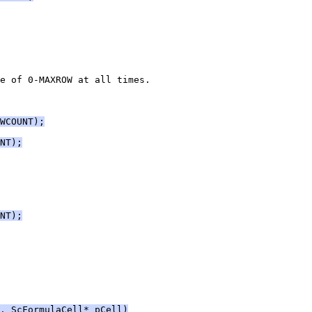
WCOUNT);
NT);
NT);
, ScFormulaCell* pCell)