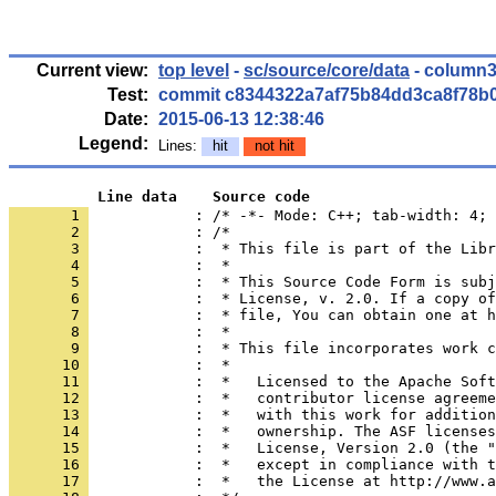
Current view:
top level
-
sc/source/core/data
- column3
Test:
commit c8344322a7af75b84dd3ca8f78b
Date:
2015-06-13 12:38:46
Legend:
Lines:
hit
not hit
          Line data    Source code
       1 
            : /* -*- Mode: C++; tab-width: 4; 
       2 
       3 
       4 
       5 
       6 
       7 
       8 
       9 
      10 
      11 
      12 
      13 
      14 
      15 
      16 
      17 