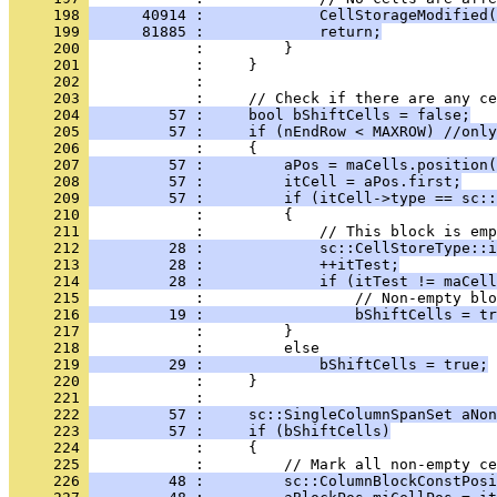
     198 
      40914 :             CellStorageModified
     199 
      81885 :             return;
     200 
     201 
     202 
     203 
     204 
         57 :     bool bShiftCells = false;
     205 
         57 :     if (nEndRow < MAXROW) //only
     206 
     207 
         57 :         aPos = maCells.position(
     208 
         57 :         itCell = aPos.first;
     209 
         57 :         if (itCell->type == sc::
     210 
     211 
     212 
         28 :             sc::CellStoreType::i
     213 
         28 :             ++itTest;
     214 
         28 :             if (itTest != maCell
     215 
     216 
         19 :                 bShiftCells = tr
     217 
     218 
     219 
         29 :             bShiftCells = true;
     220 
     221 
     222 
         57 :     sc::SingleColumnSpanSet aNon
     223 
         57 :     if (bShiftCells)
     224 
     225 
     226 
         48 :         sc::ColumnBlockConstPosi