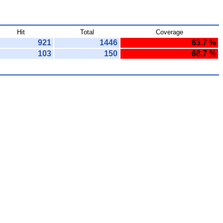
Hit
Total
Coverage
921
1446
63.7 %
103
150
68.7 %