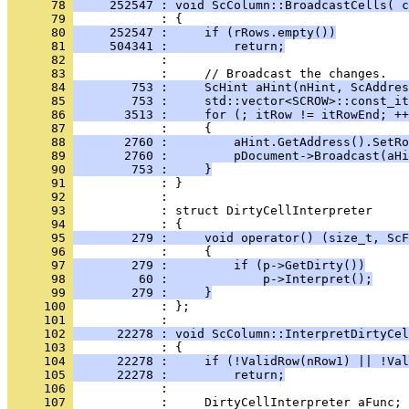
      78 
     252547 : void ScColumn::BroadcastCells( c
      79 
      80 
     252547 :     if (rRows.empty())
      81 
     504341 :         return;
      82 
      83 
      84 
        753 :     ScHint aHint(nHint, ScAddres
      85 
        753 :     std::vector<SCROW>::const_it
      86 
       3513 :     for (; itRow != itRowEnd; ++
      87 
      88 
       2760 :         aHint.GetAddress().SetRo
      89 
       2760 :         pDocument->Broadcast(aHi
      90 
        753 :     }
      91 
      92 
      93 
            : struct DirtyCellInterpreter
      94 
      95 
        279 :     void operator() (size_t, ScF
      96 
      97 
        279 :         if (p->GetDirty())
      98 
         60 :             p->Interpret();
      99 
        279 :     }
     100 
            : };
     101 
     102 
      22278 : void ScColumn::InterpretDirtyCel
     103 
     104 
      22278 :     if (!ValidRow(nRow1) || !Val
     105 
      22278 :         return;
     106 
     107 