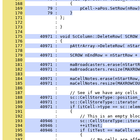
     168 
     169 
         79 :         pCell->aPos.SetRow(nRow)
     170 
         79 :     }
     171 
     172 
     173 
            : }
     174 
     175 
      40971 : void ScColumn::DeleteRow( SCROW 
     176 
     177 
      40971 :     pAttrArray->DeleteRow( nStar
     178 
     179 
      40971 :     SCROW nEndRow = nStartRow + 
     180 
     181 
      40971 :     maBroadcasters.erase(nStartR
     182 
      40971 :     maBroadcasters.resize(MAXROW
     183 
     184 
      40971 :     maCellNotes.erase(nStartRow,
     185 
      40971 :     maCellNotes.resize(MAXROWCOU
     186 
     187 
     188 
      40971 :     sc::CellStoreType::position
     189 
      40971 :     sc::CellStoreType::iterator 
     190 
      40971 :     if (itCell->type == sc::elem
     191 
     192 
     193 
      40946 :         sc::CellStoreType::itera
     194 
      40946 :         ++itTest;
     195 
      40946 :         if (itTest == maCells.en
     196 
     197 