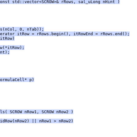
onst std::vector<SCROW>& rRows, sal_uLong nHint )
s(nCol, 0, nTab));
erator itRow = rRows.begin(), itRowEnd = rRows.end();
itRow)
w(*itRow);
nt);
ormulaCell* p)
ls( SCROW nRow1, SCROW nRow2 )
idRow(nRow2) || nRow1 > nRow2)