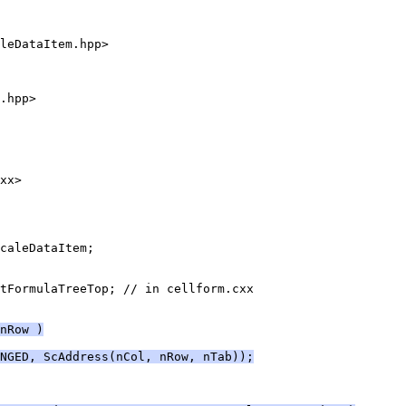
nRow )
NGED, ScAddress(nCol, nRow, nTab));