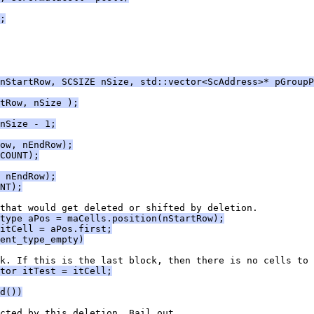
;
nStartRow, SCSIZE nSize, std::vector<ScAddress>* pGroupP
tRow, nSize );
nSize - 1;
ow, nEndRow);
COUNT);
 nEndRow);
NT);
_type aPos = maCells.position(nStartRow);
itCell = aPos.first;
ent_type_empty)
tor itTest = itCell;
d())