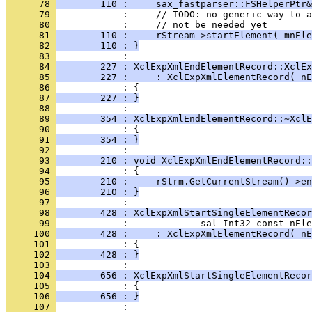
      78 
        110 :     sax_fastparser::FSHelperPtr&
      79 
      80 
      81 
        110 :     rStream->startElement( mnEle
      82 
        110 : }
      83 
      84 
        227 : XclExpXmlEndElementRecord::XclEx
      85 
        227 :     : XclExpXmlElementRecord( nE
      86 
      87 
        227 : }
      88 
      89 
        354 : XclExpXmlEndElementRecord::~XclE
      90 
      91 
        354 : }
      92 
      93 
        210 : void XclExpXmlEndElementRecord::
      94 
      95 
        210 :     rStrm.GetCurrentStream()->en
      96 
        210 : }
      97 
      98 
        428 : XclExpXmlStartSingleElementRecor
      99 
     100 
        428 :     : XclExpXmlElementRecord( nE
     101 
     102 
        428 : }
     103 
     104 
        656 : XclExpXmlStartSingleElementRecor
     105 
     106 
        656 : }
     107 