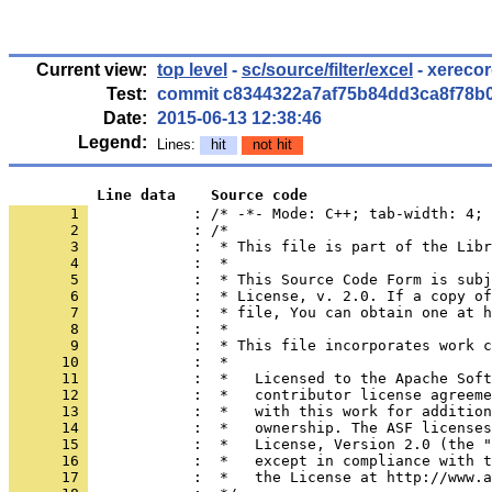
Current view:
top level
-
sc/source/filter/excel
- xerecor
Test:
commit c8344322a7af75b84dd3ca8f78b
Date:
2015-06-13 12:38:46
Legend:
Lines:
hit
not hit
          Line data    Source code
       1 
            : /* -*- Mode: C++; tab-width: 4; 
       2 
       3 
       4 
       5 
       6 
       7 
       8 
       9 
      10 
      11 
      12 
      13 
      14 
      15 
      16 
      17 