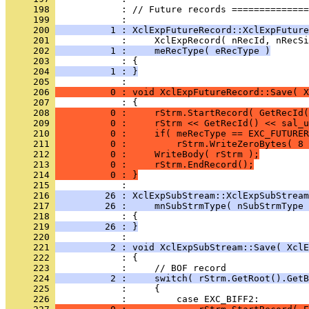
     198 
            : // Future records ==============
     199 
     200 
          1 : XclExpFutureRecord::XclExpFuture
     201 
     202 
          1 :     meRecType( eRecType )
     203 
     204 
          1 : }
     205 
     206 
          0 : void XclExpFutureRecord::Save( X
     207 
     208 
          0 :     rStrm.StartRecord( GetRecId(
     209 
          0 :     rStrm << GetRecId() << sal_u
     210 
          0 :     if( meRecType == EXC_FUTURER
     211 
          0 :         rStrm.WriteZeroBytes( 8 
     212 
          0 :     WriteBody( rStrm );
     213 
          0 :     rStrm.EndRecord();
     214 
          0 : }
     215 
     216 
         26 : XclExpSubStream::XclExpSubStream
     217 
         26 :     mnSubStrmType( nSubStrmType 
     218 
     219 
         26 : }
     220 
     221 
          2 : void XclExpSubStream::Save( XclE
     222 
     223 
     224 
          2 :     switch( rStrm.GetRoot().GetB
     225 
     226 