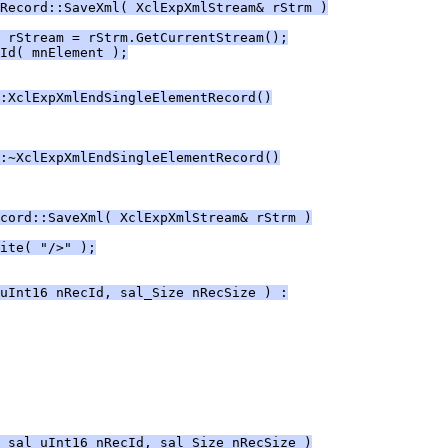
Record::SaveXml( XclExpXmlStream& rStrm )
 rStream = rStrm.GetCurrentStream();
Id( mnElement );
:XclExpXmlEndSingleElementRecord()
:~XclExpXmlEndSingleElementRecord()
cord::SaveXml( XclExpXmlStream& rStrm )
ite( "/>" );
uInt16 nRecId, sal_Size nRecSize ) :
 sal_uInt16 nRecId, sal_Size nRecSize )