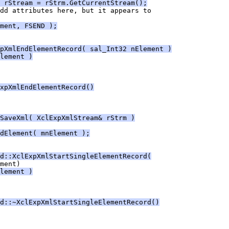
 rStream = rStrm.GetCurrentStream();
ment, FSEND );
pXmlEndElementRecord( sal_Int32 nElement )
lement )
xpXmlEndElementRecord()
SaveXml( XclExpXmlStream& rStrm )
dElement( mnElement );
d::XclExpXmlStartSingleElementRecord(
lement )
d::~XclExpXmlStartSingleElementRecord()