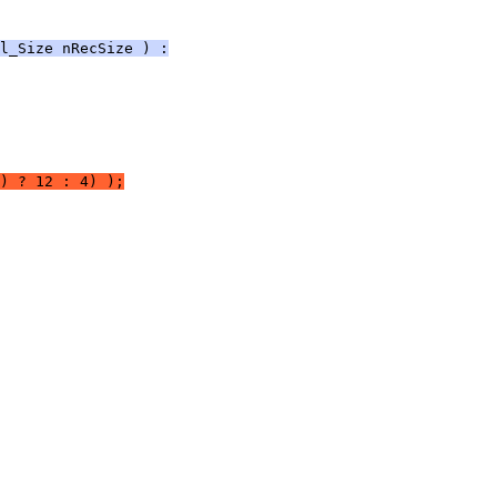
l_Size nRecSize ) :
) ? 12 : 4) );