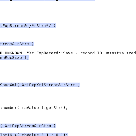
lExpStream& /*rStrm*/ )
tream& rStrm )
mnRecSize );
SaveXml( XclExpXmlStream& rStrm )
( XclExpStream& rStrm )
Int16 >( mbValue ? 1 : 0 ));