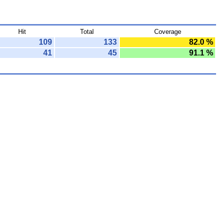
Hit
Total
Coverage
109
133
82.0 %
41
45
91.1 %