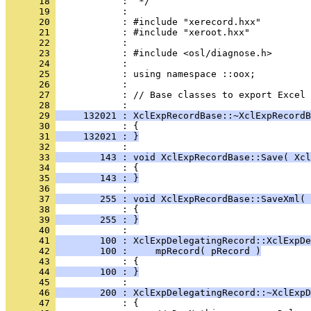
      18 
      19 
      20 
      21 
      22 
      23 
      24 
      25 
      26 
      27 
            : // Base classes to export Excel 
      28 
      29 
     132021 : XclExpRecordBase::~XclExpRecordB
      30 
      31 
     132021 : }
      32 
      33 
        143 : void XclExpRecordBase::Save( Xcl
      34 
      35 
        143 : }
      36 
      37 
        255 : void XclExpRecordBase::SaveXml( 
      38 
      39 
        255 : }
      40 
      41 
        100 : XclExpDelegatingRecord::XclExpDe
      42 
        100 :     mpRecord( pRecord )
      43 
      44 
        100 : }
      45 
      46 
        200 : XclExpDelegatingRecord::~XclExpD
      47 