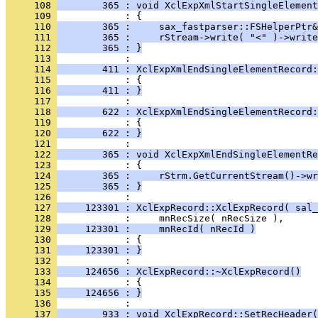
     108 
        365 : void XclExpXmlStartSingleElement
     109 
     110 
        365 :     sax_fastparser::FSHelperPtr&
     111 
        365 :     rStream->write( "<" )->write
     112 
        365 : }
     113 
     114 
        411 : XclExpXmlEndSingleElementRecord:
     115 
     116 
        411 : }
     117 
     118 
        622 : XclExpXmlEndSingleElementRecord:
     119 
     120 
        622 : }
     121 
     122 
        365 : void XclExpXmlEndSingleElementRe
     123 
     124 
        365 :     rStrm.GetCurrentStream()->wr
     125 
        365 : }
     126 
     127 
     123301 : XclExpRecord::XclExpRecord( sal_
     128 
     129 
     123301 :     mnRecId( nRecId )
     130 
     131 
     123301 : }
     132 
     133 
     124656 : XclExpRecord::~XclExpRecord()
     134 
     135 
     124656 : }
     136 
     137 
        933 : void XclExpRecord::SetRecHeader(