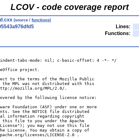
LCOV - code coverage report
d.cxx
(source /
functions
)
05543a976dfd5
Lines:
Functions:
indent-tabs-mode: nil; c-basic-offset: 4 -*- */