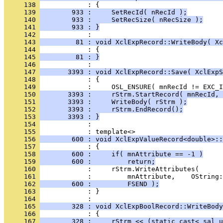
     138 
     139 
        933 :     SetRecId( nRecId );
     140 
        933 :     SetRecSize( nRecSize );
     141 
        933 : }
     142 
     143 
         81 : void XclExpRecord::WriteBody( Xc
     144 
     145 
         81 : }
     146 
     147 
       3393 : void XclExpRecord::Save( XclExpS
     148 
     149 
     150 
       3393 :     rStrm.StartRecord( mnRecId, 
     151 
       3393 :     WriteBody( rStrm );
     152 
       3393 :     rStrm.EndRecord();
     153 
       3393 : }
     154 
            : 
     155 
     156 
        600 : void XclExpValueRecord<double>::
     157 
     158 
        600 :     if( mnAttribute == -1 )
     159 
        600 :         return;
     160 
     161 
     162 
        600 :         FSEND );
     163 
            : }
     164 
     165 
        328 : void XclExpBoolRecord::WriteBody
     166 
     167 
        328 :     rStrm << (static_cast< sal_u