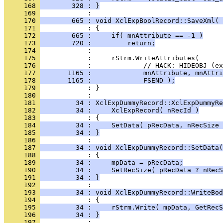
     168 
        328 : }
     169 
     170 
        665 : void XclExpBoolRecord::SaveXml( 
     171 
     172 
        665 :     if( mnAttribute == -1 )
     173 
        720 :         return;
     174 
     175 
     176 
     177 
       1165 :             mnAttribute, mnAttri
     178 
       1165 :             FSEND );
     179 
            : }
     180 
     181 
         34 : XclExpDummyRecord::XclExpDummyRe
     182 
         34 :     XclExpRecord( nRecId )
     183 
     184 
         34 :     SetData( pRecData, nRecSize 
     185 
         34 : }
     186 
     187 
         34 : void XclExpDummyRecord::SetData(
     188 
     189 
         34 :     mpData = pRecData;
     190 
         34 :     SetRecSize( pRecData ? nRecS
     191 
         34 : }
     192 
     193 
         34 : void XclExpDummyRecord::WriteBod
     194 
     195 
         34 :     rStrm.Write( mpData, GetRecS
     196 
         34 : }
     197 