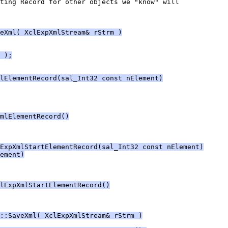
eXml( XclExpXmlStream& rStrm )
 );
mlElementRecord(sal_Int32 const nElement)
mlElementRecord()
ExpXmlStartElementRecord(sal_Int32 const nElement)
ement)
lExpXmlStartElementRecord()
::SaveXml( XclExpXmlStream& rStrm )