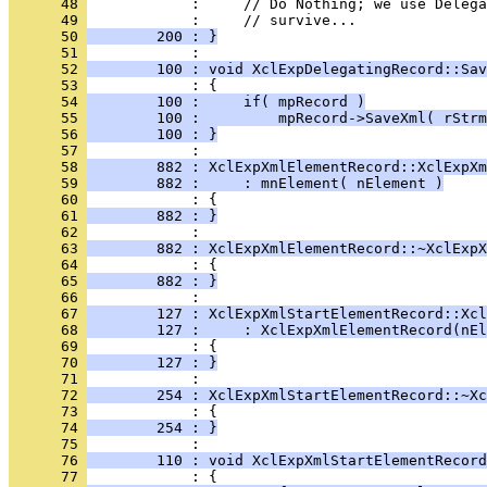
      48 
      49 
      50 
        200 : }
      51 
      52 
        100 : void XclExpDelegatingRecord::Sav
      53 
      54 
        100 :     if( mpRecord )
      55 
        100 :         mpRecord->SaveXml( rStrm
      56 
        100 : }
      57 
      58 
        882 : XclExpXmlElementRecord::XclExpX
      59 
        882 :     : mnElement( nElement )
      60 
      61 
        882 : }
      62 
      63 
        882 : XclExpXmlElementRecord::~XclExpX
      64 
      65 
        882 : }
      66 
      67 
        127 : XclExpXmlStartElementRecord::Xcl
      68 
        127 :     : XclExpXmlElementRecord(nEl
      69 
      70 
        127 : }
      71 
      72 
        254 : XclExpXmlStartElementRecord::~Xc
      73 
      74 
        254 : }
      75 
      76 
        110 : void XclExpXmlStartElementRecord
      77 