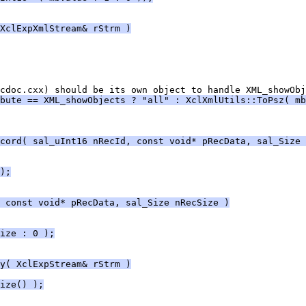
XclExpXmlStream& rStrm )
bute == XML_showObjects ? "all" : XclXmlUtils::ToPsz( mb
cord( sal_uInt16 nRecId, const void* pRecData, sal_Size 
);
 const void* pRecData, sal_Size nRecSize )
ize : 0 );
y( XclExpStream& rStrm )
ize() );