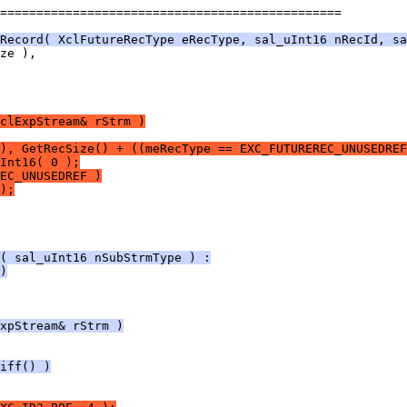
===============================================
Record( XclFutureRecType eRecType, sal_uInt16 nRecId, sa
clExpStream& rStrm )
), GetRecSize() + ((meRecType == EXC_FUTUREREC_UNUSEDREF
Int16( 0 );
EC_UNUSEDREF )
);
( sal_uInt16 nSubStrmType ) :
)
xpStream& rStrm )
iff() )