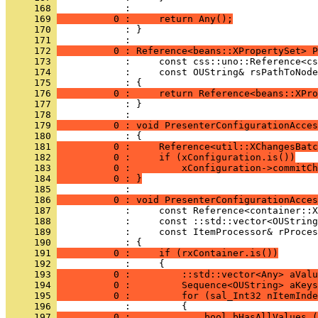
     168 
     169 
          0 :     return Any();
     170 
            : }
     171 
     172 
          0 : Reference<beans::XPropertySet> P
     173 
     174 
     175 
     176 
          0 :     return Reference<beans::XPro
     177 
            : }
     178 
     179 
          0 : void PresenterConfigurationAcces
     180 
     181 
          0 :     Reference<util::XChangesBatc
     182 
          0 :     if (xConfiguration.is())
     183 
          0 :         xConfiguration->commitCh
     184 
          0 : }
     185 
     186 
          0 : void PresenterConfigurationAcces
     187 
     188 
     189 
     190 
     191 
          0 :     if (rxContainer.is())
     192 
     193 
          0 :         ::std::vector<Any> aValu
     194 
          0 :         Sequence<OUString> aKeys
     195 
          0 :         for (sal_Int32 nItemInde
     196 
     197 
          0 :             bool bHasAllValues (