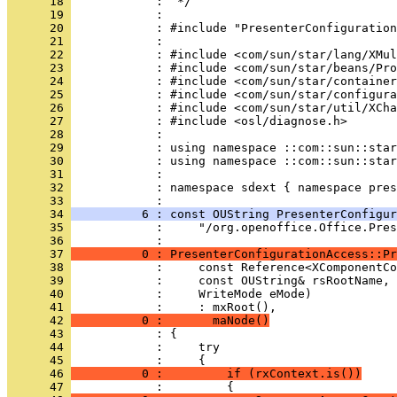
      18 
      19 
      20 
      21 
      22 
      23 
      24 
      25 
      26 
      27 
      28 
      29 
      30 
      31 
      32 
            : namespace sdext { namespace pres
      33 
      34 
          6 : const OUString PresenterConfigu
      35 
            :     "/org.openoffice.Office.Pres
      36 
      37 
          0 : PresenterConfigurationAccess::Pr
      38 
      39 
      40 
      41 
      42 
          0 :       maNode()
      43 
      44 
      45 
      46 
          0 :         if (rxContext.is())
      47 