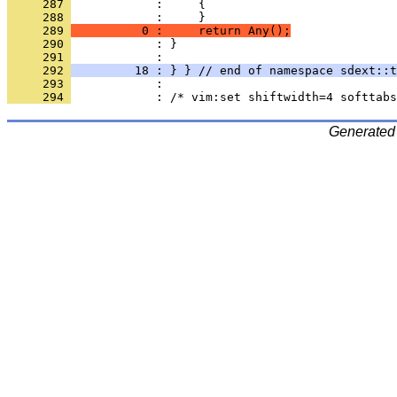
     287 
     288 
     289 
          0 :     return Any();
     290 
            : }
     291 
     292 
         18 : } } // end of namespace sdext::t
     293 
     294 
Generated