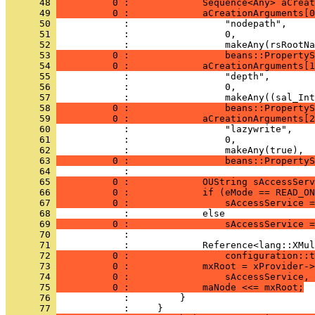
      48 
          0 :             Sequence<Any> aCreat
      49 
          0 :             aCreationArguments[0
      50 
      51 
      52 
      53 
          0 :                 beans::PropertyS
      54 
          0 :             aCreationArguments[1
      55 
      56 
      57 
      58 
          0 :                 beans::PropertyS
      59 
          0 :             aCreationArguments[2
      60 
      61 
      62 
      63 
          0 :                 beans::PropertyS
      64 
      65 
          0 :             OUString sAccessServ
      66 
          0 :             if (eMode == READ_ON
      67 
          0 :                 sAccessService =
      68 
      69 
          0 :                 sAccessService =
      70 
      71 
      72 
          0 :                 configuration::t
      73 
          0 :             mxRoot = xProvider->
      74 
          0 :                 sAccessService, 
      75 
          0 :             maNode <<= mxRoot;
      76 
      77 