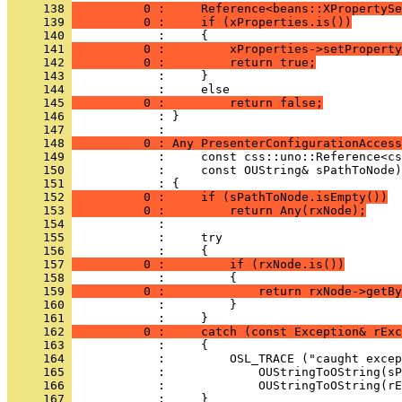
     138 
          0 :     Reference<beans::XPropertySe
     139 
          0 :     if (xProperties.is())
     140 
     141 
          0 :         xProperties->setProperty
     142 
          0 :         return true;
     143 
     144 
     145 
          0 :         return false;
     146 
            : }
     147 
     148 
          0 : Any PresenterConfigurationAccess
     149 
     150 
     151 
     152 
          0 :     if (sPathToNode.isEmpty())
     153 
          0 :         return Any(rxNode);
     154 
     155 
     156 
     157 
          0 :         if (rxNode.is())
     158 
     159 
          0 :             return rxNode->getBy
     160 
     161 
     162 
          0 :     catch (const Exception& rExc
     163 
     164 
     165 
     166 
     167 