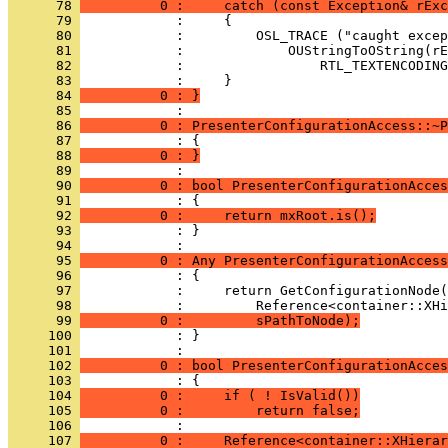
      78 
          0 :     catch (const Exception& rExc
      79 
      80 
      81 
      82 
      83 
      84 
          0 : }
      85 
      86 
          0 : PresenterConfigurationAccess::~P
      87 
      88 
          0 : }
      89 
      90 
          0 : bool PresenterConfigurationAcces
      91 
      92 
          0 :     return mxRoot.is();
      93 
            : }
      94 
      95 
          0 : Any PresenterConfigurationAccess
      96 
      97 
      98 
      99 
          0 :         sPathToNode);
     100 
            : }
     101 
     102 
          0 : bool PresenterConfigurationAcces
     103 
     104 
          0 :     if ( ! IsValid())
     105 
          0 :         return false;
     106 
     107 
          0 :     Reference<container::XHierar