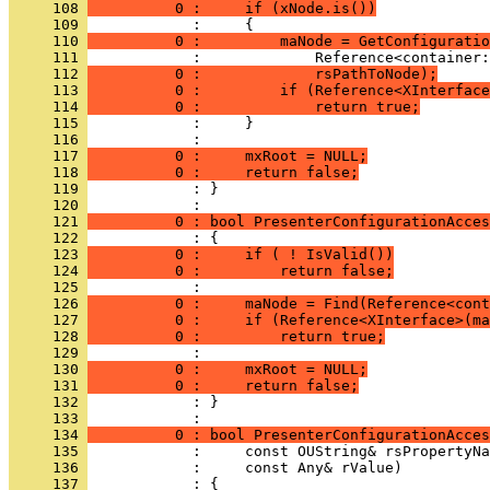
     108 
          0 :     if (xNode.is())
     109 
     110 
          0 :         maNode = GetConfiguratio
     111 
     112 
          0 :             rsPathToNode);
     113 
          0 :         if (Reference<XInterface
     114 
          0 :             return true;
     115 
     116 
     117 
          0 :     mxRoot = NULL;
     118 
          0 :     return false;
     119 
            : }
     120 
     121 
          0 : bool PresenterConfigurationAcces
     122 
     123 
          0 :     if ( ! IsValid())
     124 
          0 :         return false;
     125 
     126 
          0 :     maNode = Find(Reference<cont
     127 
          0 :     if (Reference<XInterface>(ma
     128 
          0 :         return true;
     129 
     130 
          0 :     mxRoot = NULL;
     131 
          0 :     return false;
     132 
            : }
     133 
     134 
          0 : bool PresenterConfigurationAcces
     135 
     136 
     137 