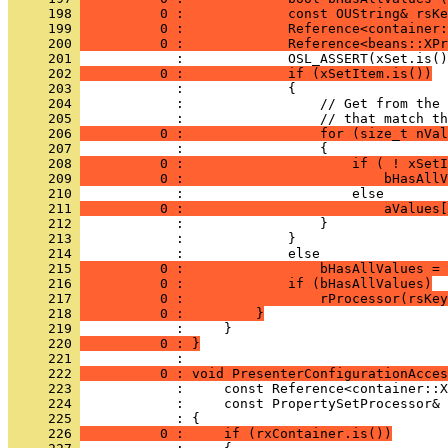
     198 
          0 :             const OUString& rsKe
     199 
          0 :             Reference<container:
     200 
          0 :             Reference<beans::XPr
     201 
     202 
          0 :             if (xSetItem.is())
     203 
     204 
     205 
     206 
          0 :                 for (size_t nVal
     207 
     208 
          0 :                     if ( ! xSet
     209 
          0 :                         bHasAllV
     210 
     211 
          0 :                         aValues[
     212 
     213 
     214 
     215 
          0 :                 bHasAllValues = 
     216 
          0 :             if (bHasAllValues)
     217 
          0 :                 rProcessor(rsKey
     218 
          0 :         }
     219 
     220 
          0 : }
     221 
     222 
          0 : void PresenterConfigurationAcces
     223 
     224 
     225 
     226 
          0 :     if (rxContainer.is())