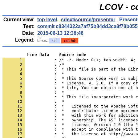
LCOV - c
Current view:
top level
-
sdext/source/presenter
- Presen
Test:
commit c8344322a7af75b84dd3ca8f78b055
Date:
2015-06-13 12:38:46
Legend:
Lines:
hit
not hit
          Line data    Source code
       1 
            : /* -*- Mode: C++; tab-width: 4; 
       2 
       3 
       4 
       5 
       6 
       7 
       8 
       9 
      10 
      11 
      12 
      13 
      14 
      15 
      16 
      17 