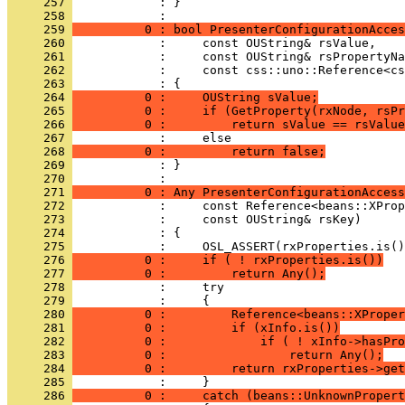
     257 
            : }
     258 
     259 
          0 : bool PresenterConfigurationAcces
     260 
     261 
     262 
     263 
     264 
          0 :     OUString sValue;
     265 
          0 :     if (GetProperty(rxNode, rsPr
     266 
          0 :         return sValue == rsValue
     267 
     268 
          0 :         return false;
     269 
            : }
     270 
     271 
          0 : Any PresenterConfigurationAccess
     272 
     273 
     274 
     275 
     276 
          0 :     if ( ! rxProperties.is())
     277 
          0 :         return Any();
     278 
     279 
     280 
          0 :         Reference<beans::XProper
     281 
          0 :         if (xInfo.is())
     282 
          0 :             if ( ! xInfo->hasPro
     283 
          0 :                 return Any();
     284 
          0 :         return rxProperties->get
     285 
     286 
          0 :     catch (beans::UnknownPropert