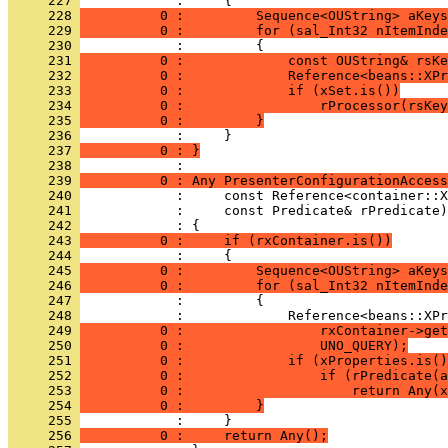
     227 
     228 
          0 :         Sequence<OUString> aKeys
     229 
          0 :         for (sal_Int32 nItemInde
     230 
     231 
          0 :             const OUString& rsKe
     232 
          0 :             Reference<beans::XPr
     233 
          0 :             if (xSet.is())
     234 
          0 :                 rProcessor(rsKey
     235 
          0 :         }
     236 
     237 
          0 : }
     238 
     239 
          0 : Any PresenterConfigurationAccess
     240 
     241 
     242 
     243 
          0 :     if (rxContainer.is())
     244 
     245 
          0 :         Sequence<OUString> aKeys
     246 
          0 :         for (sal_Int32 nItemInde
     247 
     248 
     249 
          0 :                 rxContainer->get
     250 
          0 :                 UNO_QUERY);
     251 
          0 :             if (xProperties.is()
     252 
          0 :                 if (rPredicate(a
     253 
          0 :                     return Any(x
     254 
          0 :         }
     255 
     256 
          0 :     return Any();