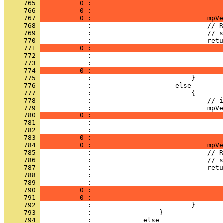
     765 
          0 :                                 
     766 
          0 :                                 
     767 
          0 :                             mpVe
     768 
     769 
     770 
     771 
          0 :                                 
     772 
     773 
     774 
          0 :                                 
     775 
     776 
     777 
     778 
     779 
     780 
          0 :                                 
     781 
     782 
     783 
          0 :                                 
     784 
          0 :                             mpVe
     785 
     786 
     787 
     788 
     789 
     790 
          0 :                                 
     791 
          0 :                                 
     792 
     793 
     794 