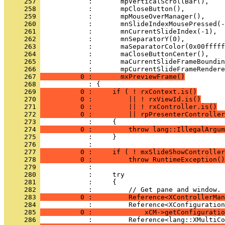
     257 
     258 
     259 
     260 
     261 
     262 
     263 
     264 
     265 
     266 
     267 
          0 :       mxPreviewFrame()
     268 
     269 
          0 :     if ( ! rxContext.is()
     270 
          0 :         || ! rxViewId.is()
     271 
          0 :         || ! rxController.is()
     272 
          0 :         || rpPresenterController
     273 
     274 
          0 :         throw lang::IllegalArgum
     275 
     276 
     277 
          0 :     if ( ! mxSlideShowController
     278 
          0 :         throw RuntimeException()
     279 
     280 
     281 
     282 
     283 
          0 :         Reference<XControllerMan
     284 
     285 
          0 :             xCM->getConfiguratio
     286 