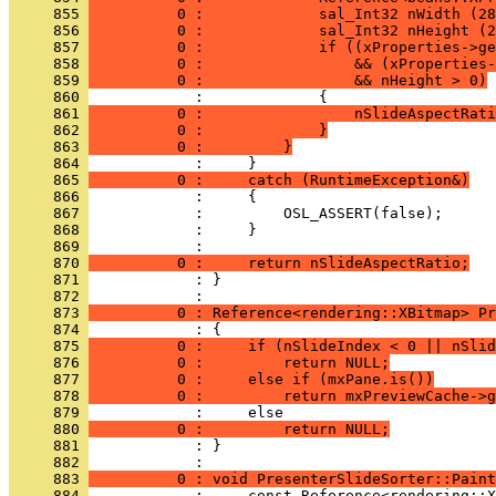
     855 
          0 :             sal_Int32 nWidth (28
     856 
          0 :             sal_Int32 nHeight (2
     857 
          0 :             if ((xProperties->ge
     858 
          0 :                 && (xProperties
     859 
          0 :                 && nHeight > 0)
     860 
     861 
          0 :                 nSlideAspectRati
     862 
          0 :             }
     863 
          0 :         }
     864 
     865 
          0 :     catch (RuntimeException&)
     866 
     867 
     868 
     869 
     870 
          0 :     return nSlideAspectRatio;
     871 
            : }
     872 
     873 
          0 : Reference<rendering::XBitmap> Pr
     874 
     875 
          0 :     if (nSlideIndex < 0 || nSlid
     876 
          0 :         return NULL;
     877 
          0 :     else if (mxPane.is())
     878 
          0 :         return mxPreviewCache->g
     879 
     880 
          0 :         return NULL;
     881 
            : }
     882 
     883 
          0 : void PresenterSlideSorter::Paint
     884 