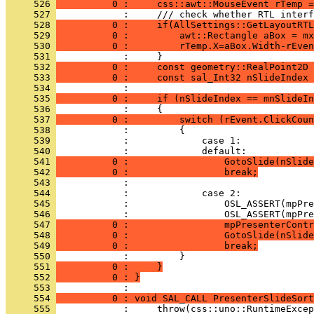
     526 
          0 :     css::awt::MouseEvent rTemp =
     527 
     528 
          0 :     if(AllSettings::GetLayoutRTL
     529 
          0 :         awt::Rectangle aBox = mx
     530 
          0 :         rTemp.X=aBox.Width-rEven
     531 
     532 
          0 :     const geometry::RealPoint2D 
     533 
          0 :     const sal_Int32 nSlideIndex 
     534 
     535 
          0 :     if (nSlideIndex == mnSlideIn
     536 
     537 
          0 :         switch (rEvent.ClickCoun
     538 
     539 
     540 
     541 
          0 :                 GotoSlide(nSlide
     542 
          0 :                 break;
     543 
     544 
     545 
     546 
     547 
          0 :                 mpPresenterContr
     548 
          0 :                 GotoSlide(nSlide
     549 
          0 :                 break;
     550 
     551 
          0 :     }
     552 
          0 : }
     553 
     554 
          0 : void SAL_CALL PresenterSlideSort
     555 