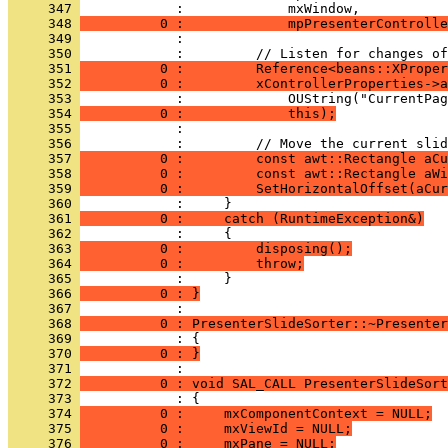
     347 
     348 
          0 :             mpPresenterControlle
     349 
     350 
     351 
          0 :         Reference<beans::XProper
     352 
          0 :         xControllerProperties->a
     353 
     354 
          0 :             this);
     355 
     356 
     357 
          0 :         const awt::Rectangle aCu
     358 
          0 :         const awt::Rectangle aWi
     359 
          0 :         SetHorizontalOffset(aCu
     360 
     361 
          0 :     catch (RuntimeException&)
     362 
     363 
          0 :         disposing();
     364 
          0 :         throw;
     365 
     366 
          0 : }
     367 
     368 
          0 : PresenterSlideSorter::~Presenter
     369 
     370 
          0 : }
     371 
     372 
          0 : void SAL_CALL PresenterSlideSort
     373 
     374 
          0 :     mxComponentContext = NULL;
     375 
          0 :     mxViewId = NULL;
     376 
          0 :     mxPane = NULL;