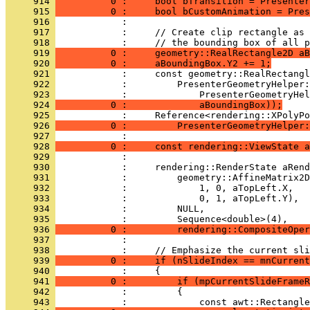
     914 
          0 :     bool bTransition = Presenter
     915 
          0 :     bool bCustomAnimation = Pres
     916 
     917 
     918 
     919 
          0 :     geometry::RealRectangle2D aB
     920 
          0 :     aBoundingBox.Y2 += 1;
     921 
     922 
     923 
     924 
          0 :             aBoundingBox));
     925 
     926 
          0 :         PresenterGeometryHelper:
     927 
     928 
          0 :     const rendering::ViewState a
     929 
     930 
     931 
     932 
     933 
     934 
     935 
     936 
          0 :         rendering::CompositeOper
     937 
     938 
     939 
          0 :     if (nSlideIndex == mnCurrent
     940 
     941 
          0 :         if (mpCurrentSlideFrameR
     942 
     943 