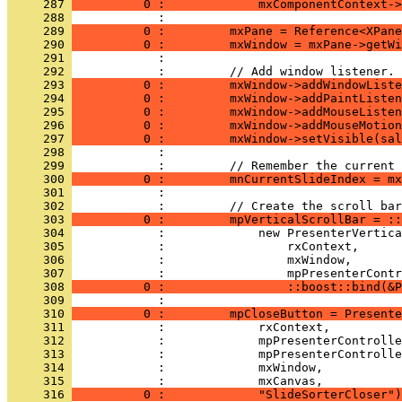
     287 
          0 :             mxComponentContext->
     288 
     289 
          0 :         mxPane = Reference<XPane
     290 
          0 :         mxWindow = mxPane->getWi
     291 
     292 
     293 
          0 :         mxWindow->addWindowListe
     294 
          0 :         mxWindow->addPaintListen
     295 
          0 :         mxWindow->addMouseListen
     296 
          0 :         mxWindow->addMouseMotion
     297 
          0 :         mxWindow->setVisible(sal
     298 
     299 
     300 
          0 :         mnCurrentSlideIndex = mx
     301 
     302 
     303 
          0 :         mpVerticalScrollBar = ::
     304 
     305 
     306 
     307 
     308 
          0 :                 ::boost::bind(&P
     309 
     310 
          0 :         mpCloseButton = Presente
     311 
     312 
     313 
     314 
     315 
     316 
          0 :             "SlideSorterCloser")