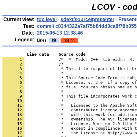
LCOV - cod
Current view:
top level
-
sdext/source/presenter
- Present
Test:
commit c8344322a7af75b84dd3ca8f78b055
Date:
2015-06-13 12:38:46
Legend:
Lines:
hit
not hit
          Line data    Source code
       1 
            : /* -*- Mode: C++; tab-width: 4; 
       2 
       3 
       4 
       5 
       6 
       7 
       8 
       9 
      10 
      11 
      12 
      13 
      14 
      15 
      16 
      17 