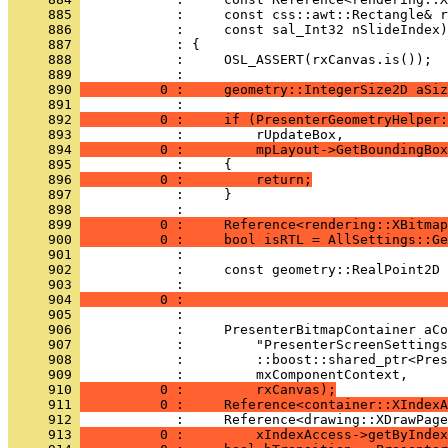
     885 
     886 
     887 
     888 
     889 
     890 
          0 :     geometry::IntegerSize2D aSiz
     891 
     892 
          0 :     if (PresenterGeometryHelper:
     893 
     894 
          0 :         mpLayout->GetBoundingBox
     895 
     896 
          0 :         return;
     897 
     898 
     899 
          0 :     Reference<rendering::XBitmap
     900 
          0 :     bool isRTL = AllSettings::Ge
     901 
     902 
     903 
     904 
          0 :                                 
     905 
     906 
     907 
     908 
     909 
     910 
          0 :         rxCanvas);
     911 
          0 :     Reference<container::XIndexA
     912 
     913 
          0 :         xIndexAccess->getByIndex