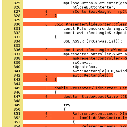
     825 
     826 
     827 
          0 :         rCenterBox.Height - mpCl
     828 
          0 : }
     829 
     830 
          0 : void PresenterSlideSorter::Clear
     831 
     832 
     833 
     834 
     835 
     836 
          0 :     const awt::Rectangle aWindow
     837 
     838 
          0 :         mpPresenterController->G
     839 
     840 
     841 
     842 
          0 :         awt::Rectangle());
     843 
          0 : }
     844 
     845 
          0 : double PresenterSlideSorter::Get
     846 
     847 
          0 :     double nSlideAspectRatio (28
     848 
     849 
     850 
     851 
          0 :         Reference<container::XIn
     852 
          0 :         if (mxSlideShowControlle
     853 
     854 
          0 :             Reference<beans::XPr