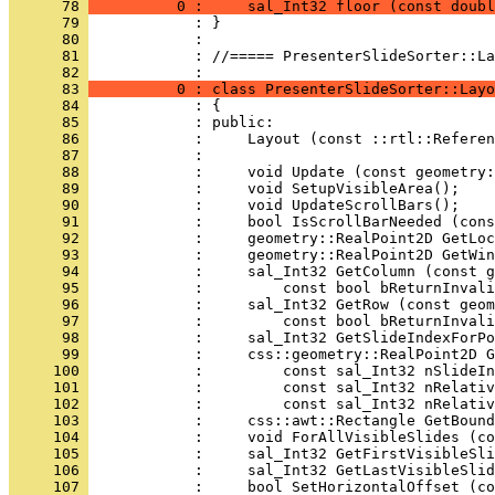
      78 
          0 :     sal_Int32 floor (const doubl
      79 
      80 
      81 
            : //===== PresenterSlideSorter::La
      82 
      83 
          0 : class PresenterSlideSorter::Layo
      84 
      85 
      86 
      87 
      88 
      89 
      90 
      91 
      92 
      93 
      94 
      95 
      96 
      97 
      98 
      99 
     100 
     101 
     102 
     103 
     104 
     105 
     106 
     107 