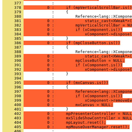
     377 
     378 
          0 :     if (mpVerticalScrollBar.is()
     379 
     380 
     381 
          0 :             static_cast<XWeak*>(
     382 
          0 :         mpVerticalScrollBar = NU
     383 
          0 :         if (xComponent.is())
     384 
          0 :             xComponent->dispose(
     385 
     386 
          0 :     if (mpCloseButton.is())
     387 
     388 
     389 
          0 :             static_cast<XWeak*>(
     390 
          0 :         mpCloseButton = NULL;
     391 
          0 :         if (xComponent.is())
     392 
          0 :             xComponent->dispose(
     393 
     394 
     395 
          0 :     if (mxCanvas.is())
     396 
     397 
          0 :         Reference<lang::XCompone
     398 
          0 :         if (xComponent.is())
     399 
          0 :             xComponent->removeEv
     400 
          0 :         mxCanvas = NULL;
     401 
     402 
          0 :     mpPresenterController = NULL
     403 
          0 :     mxSlideShowController = NULL
     404 
          0 :     mpLayout.reset();
     405 
          0 :     mpMouseOverManager.reset();
     406 