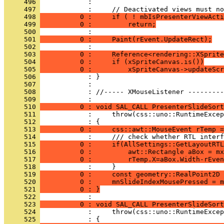
     496 
     497 
     498 
          0 :     if ( ! mbIsPresenterViewActi
     499 
          0 :         return;
     500 
     501 
          0 :     Paint(rEvent.UpdateRect);
     502 
     503 
          0 :     Reference<rendering::XSprite
     504 
          0 :     if (xSpriteCanvas.is())
     505 
          0 :         xSpriteCanvas->updateScr
     506 
     507 
     508 
            : //----- XMouseListener ---------
     509 
     510 
          0 : void SAL_CALL PresenterSlideSort
     511 
     512 
     513 
          0 :     css::awt::MouseEvent rTemp =
     514 
     515 
          0 :     if(AllSettings::GetLayoutRTL
     516 
          0 :         awt::Rectangle aBox = mx
     517 
          0 :         rTemp.X=aBox.Width-rEven
     518 
     519 
          0 :     const geometry::RealPoint2D 
     520 
          0 :     mnSlideIndexMousePressed = m
     521 
          0 : }
     522 
     523 
          0 : void SAL_CALL PresenterSlideSort
     524 
     525 