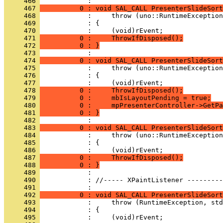
     466 
     467 
          0 : void SAL_CALL PresenterSlideSort
     468 
     469 
     470 
     471 
          0 :     ThrowIfDisposed();
     472 
          0 : }
     473 
     474 
          0 : void SAL_CALL PresenterSlideSort
     475 
     476 
     477 
     478 
          0 :     ThrowIfDisposed();
     479 
          0 :     mbIsLayoutPending = true;
     480 
          0 :     mpPresenterController->GetPa
     481 
          0 : }
     482 
     483 
          0 : void SAL_CALL PresenterSlideSort
     484 
     485 
     486 
     487 
          0 :     ThrowIfDisposed();
     488 
          0 : }
     489 
     490 
            : //----- XPaintListener ---------
     491 
     492 
          0 : void SAL_CALL PresenterSlideSort
     493 
     494 
     495 