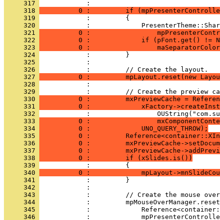
     317 
     318 
          0 :         if (mpPresenterControlle
     319 
     320 
     321 
          0 :                 mpPresenterContr
     322 
          0 :             if (pFont.get() != N
     323 
          0 :                 maSeparatorColor
     324 
     325 
     326 
     327 
          0 :         mpLayout.reset(new Layou
     328 
     329 
     330 
          0 :         mxPreviewCache = Referen
     331 
          0 :             xFactory->createInst
     332 
     333 
          0 :                 mxComponentConte
     334 
          0 :             UNO_QUERY_THROW);
     335 
          0 :         Reference<container::XIn
     336 
          0 :         mxPreviewCache->setDocum
     337 
          0 :         mxPreviewCache->addPrevi
     338 
          0 :         if (xSlides.is())
     339 
     340 
          0 :             mpLayout->mnSlideCou
     341 
     342 
     343 
     344 
     345 
     346 