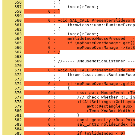
     556 
     557 
     558 
          0 : }
     559 
     560 
          0 : void SAL_CALL PresenterSlideSort
     561 
     562 
     563 
     564 
          0 :     mnSlideIndexMousePressed = -
     565 
          0 :     if (mpMouseOverManager.get()
     566 
          0 :         mpMouseOverManager->SetS
     567 
          0 : }
     568 
     569 
            : //----- XMouseMotionListener ---
     570 
     571 
          0 : void SAL_CALL PresenterSlideSort
     572 
     573 
     574 
          0 :     if (mpMouseOverManager.get()
     575 
     576 
          0 :         css::awt::MouseEvent rTe
     577 
     578 
          0 :         if(AllSettings::GetLayou
     579 
          0 :             awt::Rectangle aBox 
     580 
          0 :             rTemp.X=aBox.Width-r
     581 
     582 
          0 :         const geometry::RealPoin
     583 
          0 :         sal_Int32 nSlideIndex (m
     584 
     585 
          0 :         if (nSlideIndex < 0)