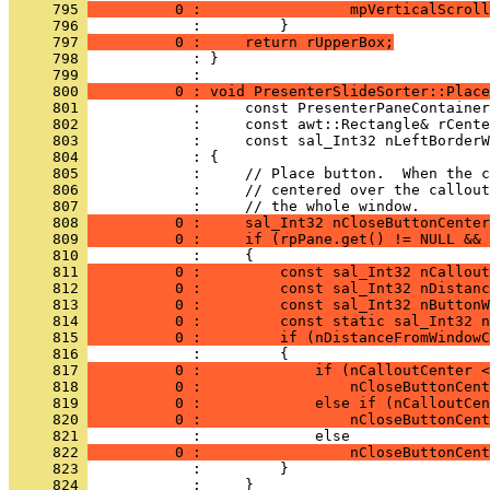
     795 
          0 :                 mpVerticalScroll
     796 
     797 
          0 :     return rUpperBox;
     798 
            : }
     799 
     800 
          0 : void PresenterSlideSorter::Place
     801 
     802 
     803 
     804 
     805 
     806 
     807 
     808 
          0 :     sal_Int32 nCloseButtonCenter
     809 
          0 :     if (rpPane.get() != NULL && 
     810 
     811 
          0 :         const sal_Int32 nCallout
     812 
          0 :         const sal_Int32 nDistanc
     813 
          0 :         const sal_Int32 nButtonW
     814 
          0 :         const static sal_Int32 n
     815 
          0 :         if (nDistanceFromWindow
     816 
     817 
          0 :             if (nCalloutCenter <
     818 
          0 :                 nCloseButtonCent
     819 
          0 :             else if (nCalloutCen
     820 
          0 :                 nCloseButtonCent
     821 
     822 
          0 :                 nCloseButtonCent
     823 
     824 