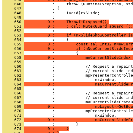
     646 
     647 
     648 
     649 
     650 
          0 :     ThrowIfDisposed();
     651 
          0 :     ::osl::MutexGuard aGuard (::
     652 
     653 
          0 :     if (mxSlideShowController.is
     654 
     655 
          0 :         const sal_Int32 nNewCurr
     656 
          0 :         if (nNewCurrentSlideInde
     657 
     658 
          0 :             mnCurrentSlideIndex 
     659 
     660 
     661 
     662 
     663 
     664 
          0 :                 maCurrentSlideFr
     665 
     666 
     667 
     668 
     669 
          0 :                 mpLayout->GetBou
     670 
     671 
     672 
          0 :                 maCurrentSlideFr
     673 
     674 
          0 :     }