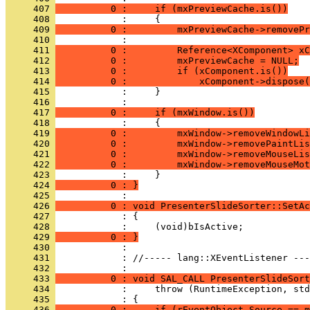
     407 
          0 :     if (mxPreviewCache.is())
     408 
     409 
          0 :         mxPreviewCache->removePr
     410 
     411 
          0 :         Reference<XComponent> xC
     412 
          0 :         mxPreviewCache = NULL;
     413 
          0 :         if (xComponent.is())
     414 
          0 :             xComponent->dispose(
     415 
     416 
     417 
          0 :     if (mxWindow.is())
     418 
     419 
          0 :         mxWindow->removeWindowLi
     420 
          0 :         mxWindow->removePaintLis
     421 
          0 :         mxWindow->removeMouseLis
     422 
          0 :         mxWindow->removeMouseMot
     423 
     424 
          0 : }
     425 
     426 
          0 : void PresenterSlideSorter::SetAc
     427 
     428 
     429 
          0 : }
     430 
     431 
            : //----- lang::XEventListener ---
     432 
     433 
          0 : void SAL_CALL PresenterSlideSort
     434 
     435 
     436 
          0 :     if (rEventObject.Source == m