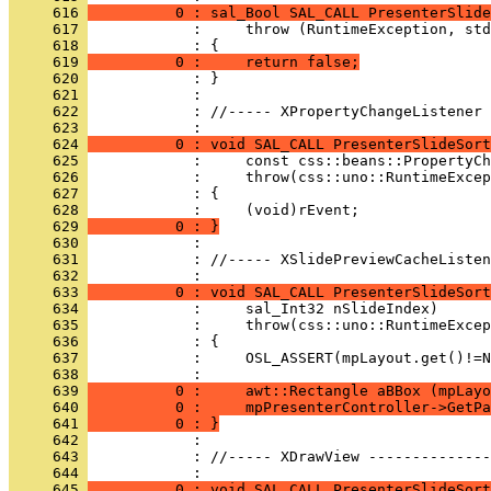
     616 
          0 : sal_Bool SAL_CALL PresenterSlide
     617 
     618 
     619 
          0 :     return false;
     620 
     621 
     622 
            : //----- XPropertyChangeListener 
     623 
     624 
          0 : void SAL_CALL PresenterSlideSort
     625 
     626 
     627 
     628 
     629 
          0 : }
     630 
     631 
            : //----- XSlidePreviewCacheListen
     632 
     633 
          0 : void SAL_CALL PresenterSlideSort
     634 
     635 
     636 
     637 
     638 
     639 
          0 :     awt::Rectangle aBBox (mpLayo
     640 
          0 :     mpPresenterController->GetPa
     641 
          0 : }
     642 
     643 
            : //----- XDrawView --------------
     644 
     645 
          0 : void SAL_CALL PresenterSlideSort