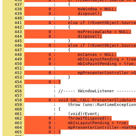
     437 
     438 
          0 :         mxWindow = NULL;
     439 
          0 :         dispose();
     440 
     441 
          0 :     else if (rEventObject.Source
     442 
     443 
          0 :         mxPreviewCache = NULL;
     444 
          0 :         dispose();
     445 
     446 
          0 :     else if (rEventObject.Source
     447 
     448 
          0 :         mxCanvas = NULL;
     449 
          0 :         mbIsLayoutPending = true
     450 
          0 :         mbIsPaintPending = true;
     451 
     452 
          0 :         mpPresenterController->G
     453 
     454 
          0 : }
     455 
     456 
            : //----- XWindowListener --------
     457 
     458 
          0 : void SAL_CALL PresenterSlideSort
     459 
     460 
     461 
     462 
          0 :     ThrowIfDisposed();
     463 
          0 :     mbIsLayoutPending = true;
     464 
          0 :     mpPresenterController->GetPa
     465 
          0 : }