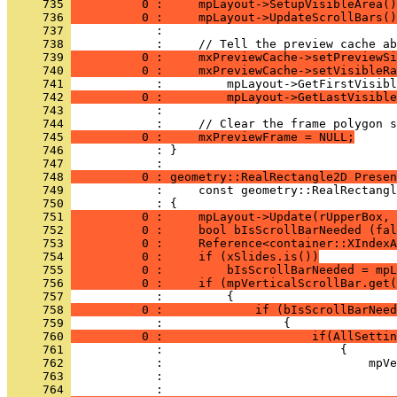
     735 
          0 :     mpLayout->SetupVisibleArea()
     736 
          0 :     mpLayout->UpdateScrollBars()
     737 
     738 
     739 
          0 :     mxPreviewCache->setPreviewSi
     740 
          0 :     mxPreviewCache->setVisibleRa
     741 
     742 
          0 :         mpLayout->GetLastVisible
     743 
     744 
     745 
          0 :     mxPreviewFrame = NULL;
     746 
            : }
     747 
     748 
          0 : geometry::RealRectangle2D Presen
     749 
     750 
     751 
          0 :     mpLayout->Update(rUpperBox, 
     752 
          0 :     bool bIsScrollBarNeeded (fal
     753 
          0 :     Reference<container::XIndexA
     754 
          0 :     if (xSlides.is())
     755 
          0 :         bIsScrollBarNeeded = mpL
     756 
          0 :     if (mpVerticalScrollBar.get(
     757 
     758 
          0 :             if (bIsScrollBarNeed
     759 
     760 
          0 :                     if(AllSettin
     761 
     762 
     763 
     764 