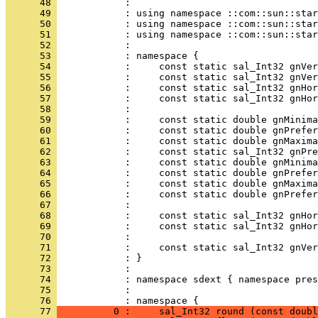
      48 
      49 
      50 
      51 
      52 
      53 
      54 
      55 
      56 
      57 
      58 
      59 
      60 
      61 
      62 
      63 
      64 
      65 
      66 
      67 
      68 
      69 
      70 
      71 
      72 
      73 
      74 
      75 
            : 
      76 
            : namespace {
      77 
          0 :     sal_Int32 round (const doubl