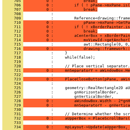
     705 
          0 :             break;
     706 
          0 :         if ( ! pPane->mxPane.is(
     707 
          0 :             break;
     708 
     709 
     710 
          0 :             pPane->mxPane->GetPa
     711 
          0 :         if ( ! xBorderPainter.is
     712 
          0 :             break;
     713 
          0 :         aCenterBox = xBorderPain
     714 
          0 :             mxViewId->getAnchor(
     715 
     716 
          0 :             drawing::framework::
     717 
     718 
     719 
     720 
     721 
          0 :     mnSeparatorY = aWindowBox.He
     722 
     723 
          0 :     PlaceCloseButton(pPane, aWin
     724 
     725 
     726 
     727 
     728 
          0 :         aWindowBox.Width - 2*gnH
     729 
          0 :         mnSeparatorY - gnVertica
     730 
     731 
     732 
          0 :     aUpperBox = PlaceScrollBars(
     733 
     734 
          0 :     mpLayout->Update(aUpperBox, 