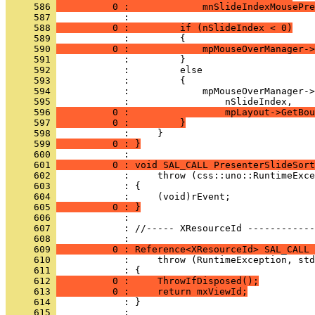
     586 
          0 :             mnSlideIndexMousePre
     587 
     588 
          0 :         if (nSlideIndex < 0)
     589 
     590 
          0 :             mpMouseOverManager->
     591 
     592 
     593 
     594 
     595 
     596 
          0 :                 mpLayout->GetBou
     597 
          0 :         }
     598 
     599 
          0 : }
     600 
     601 
          0 : void SAL_CALL PresenterSlideSort
     602 
     603 
     604 
     605 
          0 : }
     606 
     607 
            : //----- XResourceId ------------
     608 
     609 
          0 : Reference<XResourceId> SAL_CALL 
     610 
     611 
     612 
          0 :     ThrowIfDisposed();
     613 
          0 :     return mxViewId;
     614 
            : }
     615 