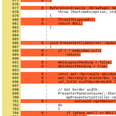
     675 
          0 : }
     676 
     677 
          0 : Reference<drawing::XDrawPage> SA
     678 
     679 
     680 
          0 :     ThrowIfDisposed();
     681 
          0 :     return NULL;
     682 
     683 
     684 
            : 
     685 
     686 
          0 : void PresenterSlideSorter::Updat
     687 
     688 
          0 :     if ( ! mxWindow.is())
     689 
          0 :         return;
     690 
     691 
          0 :     mbIsLayoutPending = false;
     692 
          0 :     mbIsPaintPending = true;
     693 
     694 
          0 :     const awt::Rectangle aWindow
     695 
          0 :     awt::Rectangle aCenterBox (a
     696 
          0 :     sal_Int32 nLeftBorderWidth (
     697 
     698 
     699 
     700 
     701 
          0 :             mxViewId->getResourc
     702 
     703 
     704 
          0 :         if (pPane.get() == NULL)