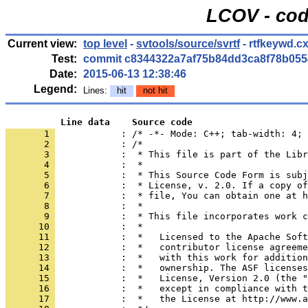
LCOV - cod
Current view:
top level
-
svtools/source/svrtf
- rtfkeywd.c
Test:
commit c8344322a7af75b84dd3ca8f78b055
Date:
2015-06-13 12:38:46
Legend:
Lines:
hit
not hit
          Line data    Source code
       1 
            : /* -*- Mode: C++; tab-width: 4; 
       2 
       3 
       4 
       5 
       6 
       7 
       8 
       9 
      10 
      11 
      12 
      13 
      14 
      15 
      16 
      17 