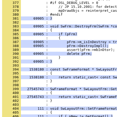
     377 
     378 
     379 
     380 
     381 
      69905 : }
     382 
     383 
      69905 : void SwFrm::DestroyFrm(SwFrm *co
     384 
     385 
      69905 :     if (pFrm)
     386 
     387 
      69905 :         pFrm->m_isInDestroy = tr
     388 
      69905 :         pFrm->DestroyImpl();
     389 
     390 
      69905 :         delete pFrm;
     391 
     392 
      69905 : }
     393 
     394 
    1538180 : const SwFrameFormat * SwLayoutFr
     395 
     396 
    1538180 :     return static_cast< const Sw
     397 
            : }
     398 
     399 
   27545743 : SwFrameFormat * SwLayoutFrm::Get
     400 
     401 
   27545743 :     return static_cast< SwFrameF
     402 
            : }
     403 
     404 
        111 : void SwLayoutFrm::SetFrameFormat
     405 
     406 
        111 :     if ( pNew != GetFormat() )