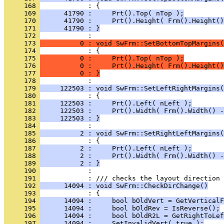
     168 
     169 
      41790 :     Prt().Top( nTop );
     170 
      41790 :     Prt().Height( Frm().Height()
     171 
      41790 : }
     172 
     173 
          0 : void SwFrm::SetBottomTopMargins(
     174 
     175 
          0 :     Prt().Top( nTop );
     176 
          0 :     Prt().Height( Frm().Height()
     177 
          0 : }
     178 
     179 
     122503 : void SwFrm::SetLeftRightMargins(
     180 
     181 
     122503 :     Prt().Left( nLeft );
     182 
     122503 :     Prt().Width( Frm().Width() -
     183 
     122503 : }
     184 
     185 
          2 : void SwFrm::SetRightLeftMargins(
     186 
     187 
          2 :     Prt().Left( nLeft );
     188 
          2 :     Prt().Width( Frm().Width() -
     189 
          2 : }
     190 
            : 
     191 
     192 
      14094 : void SwFrm::CheckDirChange()
     193 
     194 
      14094 :     bool bOldVert = GetVerticalF
     195 
      14094 :     bool bOldRev = IsReverse();
     196 
      14094 :     bool bOldR2L = GetRightToLef
     197 
      14094 :     SetInvalidVert( true );