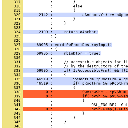
     317 
     318 
     319 
     320 
       2142 :             aAnchor.Y() += nUppe
     321 
     322 
     323 
     324 
       2199 :     return aAnchor;
     325 
            : }
     326 
     327 
      69905 : void SwFrm::DestroyImpl()
     328 
     329 
      69905 :     mbInDtor = true;
     330 
     331 
     332 
     333 
      69905 :     if( IsAccessibleFrm() && !(I
     334 
     335 
      46519 :         SwRootFrm *pRootFrm = ge
     336 
      46519 :         if( pRootFrm && pRootFrm
     337 
     338 
          0 :             SwViewShell *pVSh = 
     339 
          0 :             if( pVSh && pVSh->Im
     340 
     341 
     342 
          0 :                 pVSh->Imp()->Dis
     343 
     344 
     345 
     346 