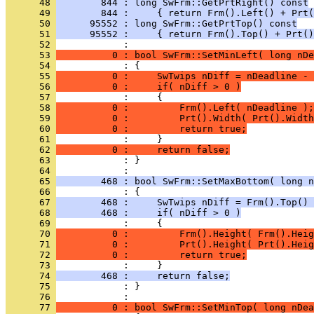
      48 
        844 : long SwFrm::GetPrtRight() const
      49 
        844 :     { return Frm().Left() + Prt(
      50 
      95552 : long SwFrm::GetPrtTop() const
      51 
      95552 :     { return Frm().Top() + Prt()
      52 
      53 
          0 : bool SwFrm::SetMinLeft( long nDe
      54 
      55 
          0 :     SwTwips nDiff = nDeadline - 
      56 
          0 :     if( nDiff > 0 )
      57 
      58 
          0 :         Frm().Left( nDeadline );
      59 
          0 :         Prt().Width( Prt().Width
      60 
          0 :         return true;
      61 
      62 
          0 :     return false;
      63 
            : }
      64 
      65 
        468 : bool SwFrm::SetMaxBottom( long n
      66 
      67 
        468 :     SwTwips nDiff = Frm().Top() 
      68 
        468 :     if( nDiff > 0 )
      69 
      70 
          0 :         Frm().Height( Frm().Heig
      71 
          0 :         Prt().Height( Prt().Heig
      72 
          0 :         return true;
      73 
      74 
        468 :     return false;
      75 
            : }
      76 
      77 
          0 : bool SwFrm::SetMinTop( long nDea