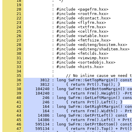
      18 
      19 
      20 
      21 
      22 
      23 
      24 
      25 
      26 
      27 
      28 
      29 
      30 
      31 
      32 
      33 
      34 
            : 
      35 
      36 
       3812 : long SwFrm::GetTopMargin() const
      37 
       3812 :     { return Prt().Top(); }
      38 
     104240 : long SwFrm::GetBottomMargin() co
      39 
     104240 :     { return Frm().Height() -Prt
      40 
        246 : long SwFrm::GetLeftMargin() cons
      41 
        246 :     { return Prt().Left(); }
      42 
        164 : long SwFrm::GetRightMargin() con
      43 
        164 :     { return Frm().Width() - Prt
      44 
      14386 : long SwFrm::GetPrtLeft() const
      45 
      14386 :     { return Frm().Left() + Prt(
      46 
     595134 : long SwFrm::GetPrtBottom() const
      47 
     595134 :     { return Frm().Top() + Prt()