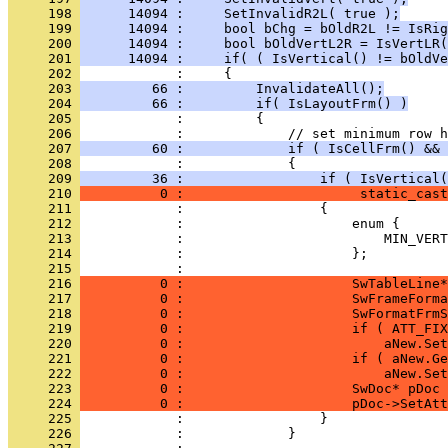
     198 
      14094 :     SetInvalidR2L( true );
     199 
      14094 :     bool bChg = bOldR2L != IsRig
     200 
      14094 :     bool bOldVertL2R = IsVertLR(
     201 
      14094 :     if( ( IsVertical() != bOldVe
     202 
     203 
         66 :         InvalidateAll();
     204 
         66 :         if( IsLayoutFrm() )
     205 
     206 
     207 
         60 :             if ( IsCellFrm() && 
     208 
     209 
         36 :                 if ( IsVertical(
     210 
          0 :                      static_cast
     211 
     212 
     213 
     214 
     215 
     216 
          0 :                     SwTableLine*
     217 
          0 :                     SwFrameForma
     218 
          0 :                     SwFormatFrmS
     219 
          0 :                     if ( ATT_FIX
     220 
          0 :                         aNew.Set
     221 
          0 :                     if ( aNew.Ge
     222 
          0 :                         aNew.Set
     223 
          0 :                     SwDoc* pDoc 
     224 
          0 :                     pDoc->SetAtt
     225 
     226 