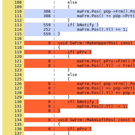
     108 
     109 
     110 
        308 :         maFrm.Pos( pUp->Frm().Po
     111 
        308 :         maFrm.Pos() += pUp->Prt(
     112 
     113 
        559 :     if( bNotify )
     114 
        252 :         maFrm.Pos().Y() += 1;
     115 
        559 : }
     116 
     117 
          0 : void SwFrm::MakeUpperPos( const 
     118 
     119 
          0 :     if( pPrv )
     120 
     121 
          0 :         maFrm.Pos( pPrv->Frm().P
     122 
          0 :         maFrm.Pos().Y() -= Frm()
     123 
     124 
     125 
     126 
          0 :         maFrm.Pos( pUp->Frm().Po
     127 
          0 :         maFrm.Pos() += pUp->Prt(
     128 
          0 :         maFrm.Pos().Y() += pUp->
     129 
     130 
          0 :     if( bNotify )
     131 
          0 :         maFrm.Pos().Y() -= 1;
     132 
          0 : }
     133 
     134 
          0 : void SwFrm::MakeLeftPos( const S
     135 
     136 
          0 :     if( pPrv )
     137 