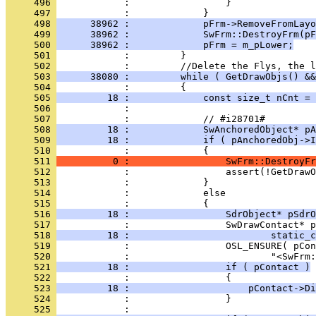
     496 
     497 
     498 
      38962 :             pFrm->RemoveFromLayo
     499 
      38962 :             SwFrm::DestroyFrm(pF
     500 
      38962 :             pFrm = m_pLower;
     501 
     502 
     503 
      38080 :         while ( GetDrawObjs() &&
     504 
     505 
         18 :             const size_t nCnt = 
     506 
     507 
     508 
         18 :             SwAnchoredObject* pA
     509 
         18 :             if ( pAnchoredObj->I
     510 
     511 
          0 :                 SwFrm::DestroyF
     512 
     513 
     514 
     515 
     516 
         18 :                 SdrObject* pSdrO
     517 
     518 
         18 :                         static_c
     519 
     520 
     521 
         18 :                 if ( pContact )
     522 
     523 
         18 :                     pContact->Di
     524 
     525 