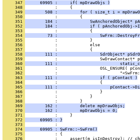
     347 
      69905 :     if( mpDrawObjs )
     348 
     349 
        508 :         for ( size_t i = mpDrawO
     350 
     351 
        184 :             SwAnchoredObject* pA
     352 
        184 :             if ( pAnchoredObj->I
     353 
     354 
         73 :                 SwFrm::DestroyF
     355 
     356 
     357 
     358 
        111 :                 SdrObject* pSdrO
     359 
     360 
        111 :                         static_c
     361 
     362 
     363 
        111 :                 if ( pContact )
     364 
     365 
        111 :                     pContact->Di
     366 
     367 
     368 
     369 
        162 :         delete mpDrawObjs;
     370 
        162 :         mpDrawObjs = 0;
     371 
     372 
      69905 : }
     373 
     374 
      69905 : SwFrm::~SwFrm()
     375 
     376 