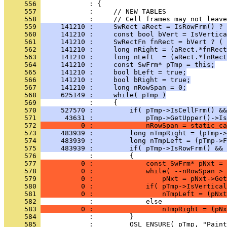
     556 
     557 
     558 
     559 
     141210 :     SwRect aRect = IsRowFrm() ? 
     560 
     141210 :     const bool bVert = IsVertica
     561 
     141210 :     SwRectFn fnRect = bVert ? ( 
     562 
     141210 :     long nRight = (aRect.*fnRect
     563 
     141210 :     long nLeft  = (aRect.*fnRect
     564 
     141210 :     const SwFrm* pTmp = this;
     565 
     141210 :     bool bLeft = true;
     566 
     141210 :     bool bRight = true;
     567 
     141210 :     long nRowSpan = 0;
     568 
     625149 :     while( pTmp )
     569 
     570 
     527570 :         if( pTmp->IsCellFrm() &&
     571 
      43631 :             pTmp->GetUpper()->Is
     572 
          0 :             nRowSpan = static_ca
     573 
     483939 :         long nTmpRight = (pTmp->
     574 
     483939 :         long nTmpLeft = (pTmp->F
     575 
     483939 :         if( pTmp->IsRowFrm() && 
     576 
     577 
          0 :             const SwFrm* pNxt = 
     578 
          0 :             while( --nRowSpan > 
     579 
          0 :                 pNxt = pNxt->Get
     580 
          0 :             if( pTmp->IsVertical
     581 
          0 :                 nTmpLeft = (pNxt
     582 
     583 
          0 :                 nTmpRight = (pNx
     584 
     585 