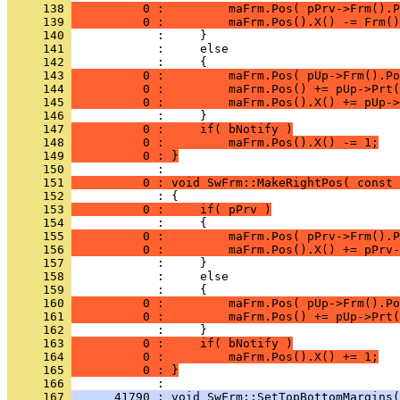
     138 
          0 :         maFrm.Pos( pPrv->Frm().P
     139 
          0 :         maFrm.Pos().X() -= Frm()
     140 
     141 
     142 
     143 
          0 :         maFrm.Pos( pUp->Frm().Po
     144 
          0 :         maFrm.Pos() += pUp->Prt(
     145 
          0 :         maFrm.Pos().X() += pUp->
     146 
     147 
          0 :     if( bNotify )
     148 
          0 :         maFrm.Pos().X() -= 1;
     149 
          0 : }
     150 
     151 
          0 : void SwFrm::MakeRightPos( const 
     152 
     153 
          0 :     if( pPrv )
     154 
     155 
          0 :         maFrm.Pos( pPrv->Frm().P
     156 
          0 :         maFrm.Pos().X() += pPrv-
     157 
     158 
     159 
     160 
          0 :         maFrm.Pos( pUp->Frm().Po
     161 
          0 :         maFrm.Pos() += pUp->Prt(
     162 
     163 
          0 :     if( bNotify )
     164 
          0 :         maFrm.Pos().X() += 1;
     165 
          0 : }
     166 
     167 
      41790 : void SwFrm::SetTopBottomMargins(