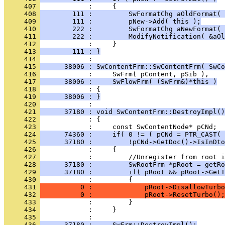
     407 
     408 
        111 :         SwFormatChg aOldFormat( 
     409 
        111 :         pNew->Add( this );
     410 
        222 :         SwFormatChg aNewFormat( 
     411 
        222 :         ModifyNotification( &aOl
     412 
     413 
        111 : }
     414 
     415 
      38006 : SwContentFrm::SwContentFrm( SwCo
     416 
     417 
      38006 :     SwFlowFrm( (SwFrm&)*this )
     418 
     419 
      38006 : }
     420 
     421 
      37180 : void SwContentFrm::DestroyImpl()
     422 
     423 
     424 
      74360 :     if( 0 != ( pCNd = PTR_CAST( 
     425 
      37180 :         !pCNd->GetDoc()->IsInDto
     426 
     427 
     428 
      37180 :         SwRootFrm *pRoot = getRo
     429 
      37180 :         if( pRoot && pRoot->GetT
     430 
     431 
          0 :             pRoot->DisallowTurbo
     432 
          0 :             pRoot->ResetTurbo();
     433 
     434 
     435 
     436 
      37180 :     SwFrm::DestroyImpl();