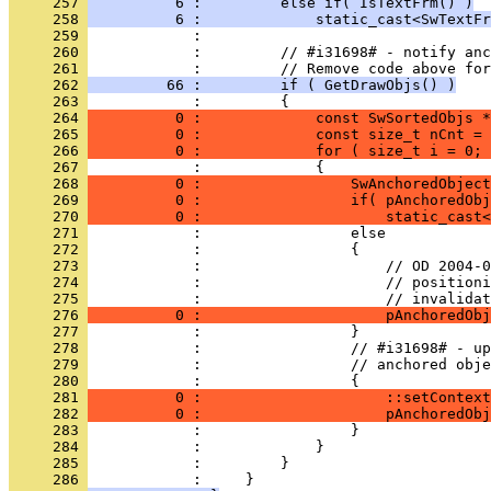
     257 
          6 :         else if( IsTextFrm() )
     258 
          6 :             static_cast<SwTextFr
     259 
     260 
     261 
     262 
         66 :         if ( GetDrawObjs() )
     263 
     264 
          0 :             const SwSortedObjs *
     265 
          0 :             const size_t nCnt = 
     266 
          0 :             for ( size_t i = 0; 
     267 
     268 
          0 :                 SwAnchoredObject
     269 
          0 :                 if( pAnchoredObj
     270 
          0 :                     static_cast<
     271 
     272 
     273 
     274 
     275 
     276 
          0 :                     pAnchoredObj
     277 
     278 
     279 
     280 
     281 
          0 :                     ::setContext
     282 
          0 :                     pAnchoredObj
     283 
     284 
     285 
     286 