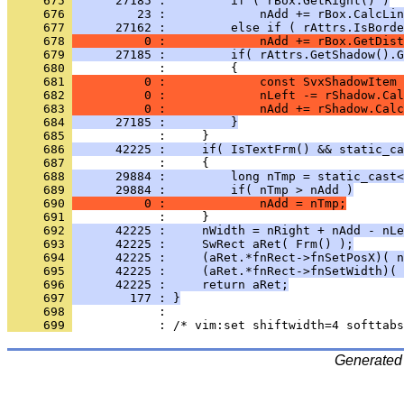
     675 
      27185 :         if ( rBox.GetRight() )
     676 
         23 :             nAdd += rBox.CalcLin
     677 
      27162 :         else if ( rAttrs.IsBorde
     678 
          0 :             nAdd += rBox.GetDist
     679 
      27185 :         if( rAttrs.GetShadow().G
     680 
     681 
          0 :             const SvxShadowItem 
     682 
          0 :             nLeft -= rShadow.Ca
     683 
          0 :             nAdd += rShadow.Cal
     684 
      27185 :         }
     685 
     686 
      42225 :     if( IsTextFrm() && static_ca
     687 
     688 
      29884 :         long nTmp = static_cast<
     689 
      29884 :         if( nTmp > nAdd )
     690 
          0 :             nAdd = nTmp;
     691 
     692 
      42225 :     nWidth = nRight + nAdd - nLe
     693 
      42225 :     SwRect aRet( Frm() );
     694 
      42225 :     (aRet.*fnRect->fnSetPosX)( n
     695 
      42225 :     (aRet.*fnRect->fnSetWidth)( 
     696 
      42225 :     return aRet;
     697 
        177 : }
     698 
     699 
Generated