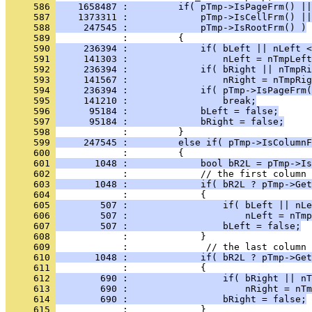
     586 
    1658487 :         if( pTmp->IsPageFrm() ||
     587 
    1373311 :             pTmp->IsCellFrm() ||
     588 
     247545 :             pTmp->IsRootFrm() )
     589 
     590 
     236394 :             if( bLeft || nLeft <
     591 
     141303 :                 nLeft = nTmpLeft
     592 
     236394 :             if( bRight || nTmpRi
     593 
     141567 :                 nRight = nTmpRig
     594 
     236394 :             if( pTmp->IsPageFrm(
     595 
     141210 :                 break;
     596 
      95184 :             bLeft = false;
     597 
      95184 :             bRight = false;
     598 
     599 
     247545 :         else if( pTmp->IsColumnF
     600 
     601 
       1048 :             bool bR2L = pTmp->Is
     602 
     603 
       1048 :             if( bR2L ? pTmp->Get
     604 
     605 
        507 :                 if( bLeft || nLe
     606 
        507 :                     nLeft = nTmp
     607 
        507 :                 bLeft = false;
     608 
     609 
     610 
       1048 :             if( bR2L ? pTmp->Get
     611 
     612 
        690 :                 if( bRight || nT
     613 
        690 :                     nRight = nTm
     614 
        690 :                 bRight = false;
     615 