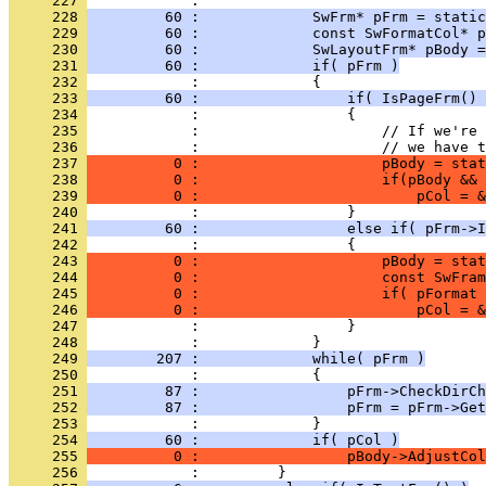
     227 
     228 
         60 :             SwFrm* pFrm = static
     229 
         60 :             const SwFormatCol* p
     230 
         60 :             SwLayoutFrm* pBody =
     231 
         60 :             if( pFrm )
     232 
     233 
         60 :                 if( IsPageFrm() 
     234 
     235 
     236 
     237 
          0 :                     pBody = stat
     238 
          0 :                     if(pBody && 
     239 
          0 :                         pCol = &
     240 
     241 
         60 :                 else if( pFrm->I
     242 
     243 
          0 :                     pBody = stat
     244 
          0 :                     const SwFram
     245 
          0 :                     if( pFormat 
     246 
          0 :                         pCol = &
     247 
     248 
     249 
        207 :             while( pFrm )
     250 
     251 
         87 :                 pFrm->CheckDirCh
     252 
         87 :                 pFrm = pFrm->Get
     253 
     254 
         60 :             if( pCol )
     255 
          0 :                 pBody->AdjustCol
     256 