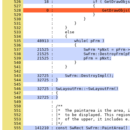
     526 
         18 :                 if ( GetDrawObjs
     527 
     528 
          0 :                     GetDrawObjs(
     529 
     530 
     531 
     532 
     533 
     534 
     535 
      48913 :         while( pFrm )
     536 
     537 
      21525 :             SwFrm *pNxt = pFrm->
     538 
      21525 :             SwFrm::DestroyFrm(pF
     539 
      21525 :             pFrm = pNxt;
     540 
     541 
     542 
     543 
      32725 :     SwFrm::DestroyImpl();
     544 
      32725 : }
     545 
     546 
      32725 : SwLayoutFrm::~SwLayoutFrm()
     547 
     548 
      32725 : }
     549 
     550 
     551 
     552 
     553 
            : |*  of the upper, it includes e.
     554 
     555 
     141210 : const SwRect SwFrm::PaintArea() 