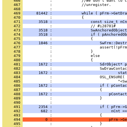
     466 
     467 
     468 
     469 
      81442 :             while ( pFrm->GetDr
     470 
     471 
       3518 :                 const size_t nCn
     472 
     473 
       3518 :                 SwAnchoredObject
     474 
       3518 :                 if ( pAnchoredOb
     475 
     476 
       1846 :                     SwFrm::Destr
     477 
     478 
     479 
     480 
     481 
       1672 :                     SdrObject* p
     482 
     483 
       1672 :                             stat
     484 
     485 
     486 
       1672 :                     if ( pContac
     487 
     488 
       1672 :                         pContact
     489 
     490 
     491 
       2354 :                     if ( pFrm->G
     492 
        682 :                          nCnt ==
     493 
     494 
          0 :                         pFrm->Ge
     495 