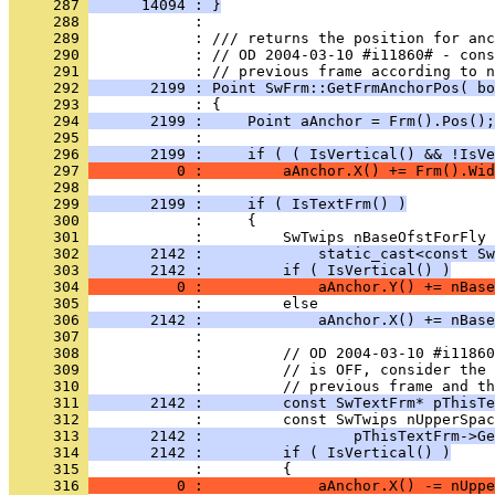
     287 
      14094 : }
     288 
     289 
     290 
            : // OD 2004-03-10 #i11860# - cons
     291 
     292 
       2199 : Point SwFrm::GetFrmAnchorPos( bo
     293 
     294 
       2199 :     Point aAnchor = Frm().Pos();
     295 
     296 
       2199 :     if ( ( IsVertical() && !IsVe
     297 
          0 :         aAnchor.X() += Frm().Wid
     298 
     299 
       2199 :     if ( IsTextFrm() )
     300 
     301 
     302 
       2142 :             static_cast<const Sw
     303 
       2142 :         if ( IsVertical() )
     304 
          0 :             aAnchor.Y() += nBase
     305 
     306 
       2142 :             aAnchor.X() += nBase
     307 
     308 
     309 
     310 
     311 
       2142 :         const SwTextFrm* pThisTe
     312 
     313 
       2142 :                 pThisTextFrm->Ge
     314 
       2142 :         if ( IsVertical() )
     315 
     316 
          0 :             aAnchor.X() -= nUppe