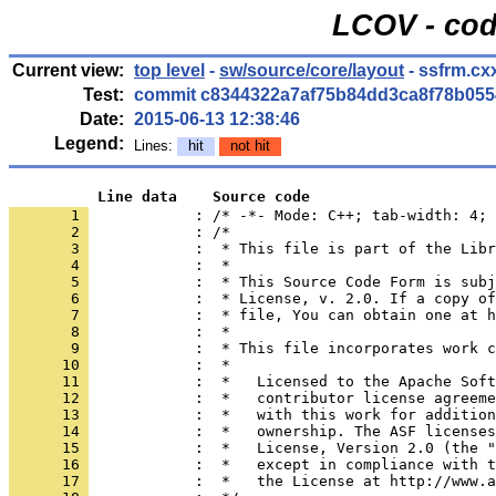
LCOV - cod
Current view:
top level
-
sw/source/core/layout
- ssfrm.cx
Test:
commit c8344322a7af75b84dd3ca8f78b055
Date:
2015-06-13 12:38:46
Legend:
Lines:
hit
not hit
          Line data    Source code
       1 
            : /* -*- Mode: C++; tab-width: 4; 
       2 
       3 
       4 
       5 
       6 
       7 
       8 
       9 
      10 
      11 
      12 
      13 
      14 
      15 
      16 
      17 