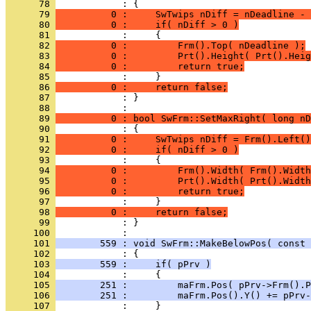
      78 
      79 
          0 :     SwTwips nDiff = nDeadline - 
      80 
          0 :     if( nDiff > 0 )
      81 
      82 
          0 :         Frm().Top( nDeadline );
      83 
          0 :         Prt().Height( Prt().Heig
      84 
          0 :         return true;
      85 
      86 
          0 :     return false;
      87 
            : }
      88 
      89 
          0 : bool SwFrm::SetMaxRight( long nD
      90 
      91 
          0 :     SwTwips nDiff = Frm().Left()
      92 
          0 :     if( nDiff > 0 )
      93 
      94 
          0 :         Frm().Width( Frm().Width
      95 
          0 :         Prt().Width( Prt().Width
      96 
          0 :         return true;
      97 
      98 
          0 :     return false;
      99 
            : }
     100 
     101 
        559 : void SwFrm::MakeBelowPos( const 
     102 
     103 
        559 :     if( pPrv )
     104 
     105 
        251 :         maFrm.Pos( pPrv->Frm().P
     106 
        251 :         maFrm.Pos().Y() += pPrv-
     107 