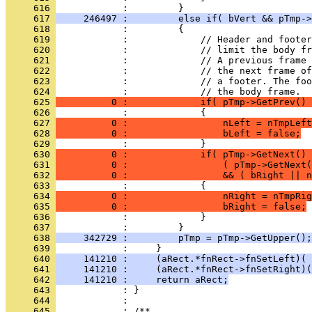
     616 
     617 
     246497 :         else if( bVert && pTmp->
     618 
     619 
     620 
     621 
     622 
     623 
     624 
     625 
          0 :             if( pTmp->GetPrev() 
     626 
     627 
          0 :                 nLeft = nTmpLeft
     628 
          0 :                 bLeft = false;
     629 
     630 
          0 :             if( pTmp->GetNext() 
     631 
          0 :                 ( pTmp->GetNext(
     632 
          0 :                 && ( bRight || n
     633 
     634 
          0 :                 nRight = nTmpRig
     635 
          0 :                 bRight = false;
     636 
     637 
     638 
     342729 :         pTmp = pTmp->GetUpper();
     639 
     640 
     141210 :     (aRect.*fnRect->fnSetLeft)( 
     641 
     141210 :     (aRect.*fnRect->fnSetRight)(
     642 
     141210 :     return aRect;
     643 
     644 
     645 