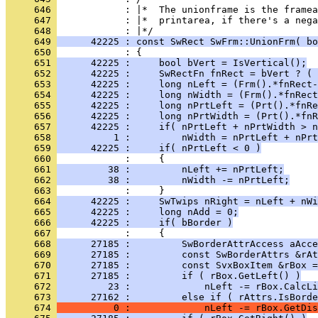
     646 
     647 
            : |*  printarea, if there's a nega
     648 
     649 
      42225 : const SwRect SwFrm::UnionFrm( bo
     650 
     651 
      42225 :     bool bVert = IsVertical();
     652 
      42225 :     SwRectFn fnRect = bVert ? ( 
     653 
      42225 :     long nLeft = (Frm().*fnRect-
     654 
      42225 :     long nWidth = (Frm().*fnRect
     655 
      42225 :     long nPrtLeft = (Prt().*fnRe
     656 
      42225 :     long nPrtWidth = (Prt().*fnR
     657 
      42225 :     if( nPrtLeft + nPrtWidth > n
     658 
          1 :         nWidth = nPrtLeft + nPrt
     659 
      42225 :     if( nPrtLeft < 0 )
     660 
     661 
         38 :         nLeft += nPrtLeft;
     662 
         38 :         nWidth -= nPrtLeft;
     663 
     664 
      42225 :     SwTwips nRight = nLeft + nWi
     665 
      42225 :     long nAdd = 0;
     666 
      42225 :     if( bBorder )
     667 
     668 
      27185 :         SwBorderAttrAccess aAcce
     669 
      27185 :         const SwBorderAttrs &rAt
     670 
      27185 :         const SvxBoxItem &rBox =
     671 
      27185 :         if ( rBox.GetLeft() )
     672 
         23 :             nLeft -= rBox.CalcLi
     673 
      27162 :         else if ( rAttrs.IsBorde
     674 
          0 :             nLeft -= rBox.GetDis