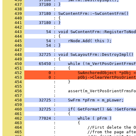
     437 
      37180 : }
     438 
     439 
      37180 : SwContentFrm::~SwContentFrm()
     440 
     441 
      37180 : }
     442 
     443 
         54 : void SwContentFrm::RegisterToNod
     444 
     445 
         54 :     rNode.Add( this );
     446 
         54 : }
     447 
     448 
      32725 : void SwLayoutFrm::DestroyImpl()
     449 
     450 
      65450 :     while (!m_VertPosOrientFrmsF
     451 
     452 
          0 :         SwAnchoredObject *pObj =
     453 
          0 :         pObj->ClearVertPosOrient
     454 
     455 
     456 
     457 
     458 
      32725 :     SwFrm *pFrm = m_pLower;
     459 
     460 
      32725 :     if( GetFormat() && !GetForma
     461 
     462 
      77024 :         while ( pFrm )
     463 
     464 
     465 