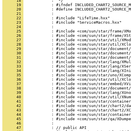
      18 
      19 
      20 
      21 
      22 
      23 
      24 
      25 
      26 
      27 
      28 
      29 
      30 
      31 
      32 
      33 
      34 
      35 
      36 
      37 
      38 
      39 
      40 
      41 
      42 
      43 
      44 
      45 
      46 
      47 