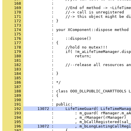
     168 
     169 
     170 
     171 
     172 
     173 
     174 
     175 
     176 
     177 
     178 
     179 
     180 
     181 
     182 
     183 
     184 
     185 
     186 
     187 
     188 
     189 
     190 
            : 
     191 
     192 
      13072 :     LifeTimeGuard( LifeTimeManag
     193 
     194 
     195 
     196 
      13072 :         , m_bLongLastingCallRegi
     197 