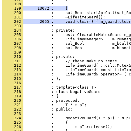
     198 
     199 
      13072 :     }
     200 
            :     sal_Bool startApiCall(sal_Bo
     201 
     202 
       2065 :     void clear() { m_guard.clear
     203 
     204 
     205 
     206 
     207 
     208 
     209 
     210 
     211 
     212 
     213 
     214 
     215 
     216 
     217 
     218 
     219 
     220 
     221 
     222 
     223 
     224 
     225 
     226 