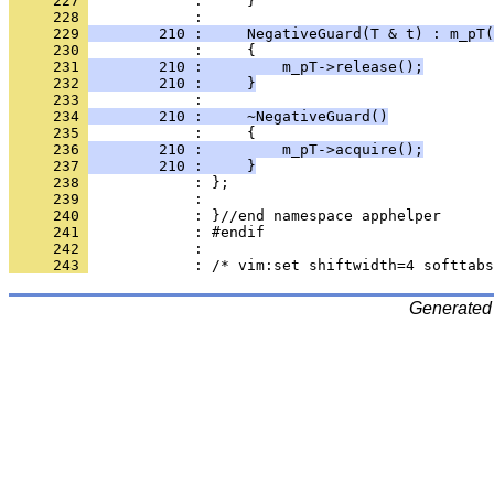
     227 
            :     }
     228 
     229 
        210 :     NegativeGuard(T & t) : m_pT(
     230 
     231 
        210 :         m_pT->release();
     232 
        210 :     }
     233 
     234 
        210 :     ~NegativeGuard()
     235 
     236 
        210 :         m_pT->acquire();
     237 
        210 :     }
     238 
     239 
     240 
     241 
     242 
     243 
Generated