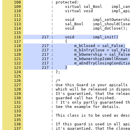
     108 
     109 
     110 
     111 
     112 
     113 
     114 
            :     void        impl_doClose();
     115 
     116 
        217 :     void        impl_init()
     117 
     118 
        217 :         m_bClosed = sal_False;
     119 
        217 :         m_bInTryClose = sal_Fals
     120 
        217 :         m_bOwnership = sal_False
     121 
        217 :         m_bOwnershipIsWellKnown 
     122 
        217 :         m_aEndTryClosingConditio
     123 
        217 :     }
     124 
     125 
     126 
     127 
     128 
     129 
     130 
     131 
     132 
     133 
     134 
     135 
     136 
     137 