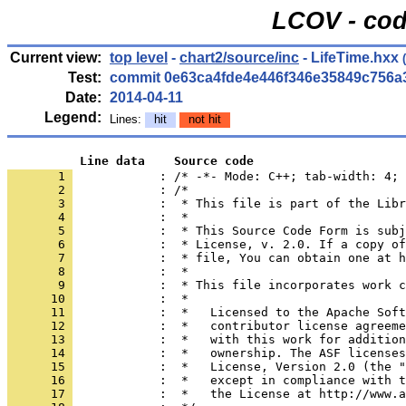
LCOV - cod
Current view:
top level
-
chart2/source/inc
- LifeTime.hxx
(
Test:
commit 0e63ca4fde4e446f346e35849c756a
Date:
2014-04-11
Legend:
Lines:
hit
not hit
          Line data    Source code
       1 
            : /* -*- Mode: C++; tab-width: 4; 
       2 
       3 
       4 
       5 
       6 
       7 
       8 
       9 
      10 
      11 
      12 
      13 
      14 
      15 
      16 
      17 