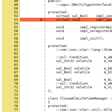
      48 
      49 
      50 
      51 
            : protected:
      52 
      53 
          0 :     virtual void        impl_api
      54 
      55 
      56 
      57 
      58 
      59 
      60 
      61 
      62 
      63 
      64 
      65 
      66 
      67 
      68 
      69 
      70 
      71 
      72 
      73 
      74 
      75 
      76 
      77 