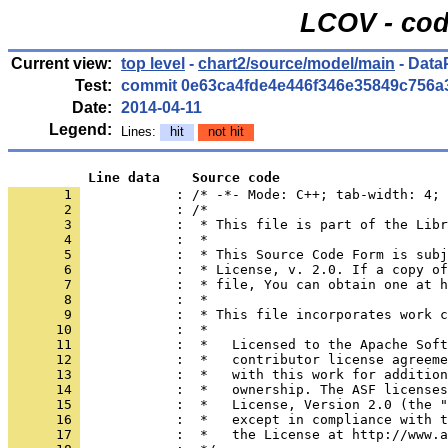
LCOV - cod
Current view:
top level
-
chart2/source/model/main
- Data
Test:
commit 0e63ca4fde4e446f346e35849c756a
Date:
2014-04-11
Legend:
Lines:
hit
not hit
          Line data    Source code
       1 
            : /* -*- Mode: C++; tab-width: 4; 
       2 
       3 
       4 
       5 
       6 
       7 
       8 
       9 
      10 
      11 
      12 
      13 
      14 
      15 
      16 
      17 