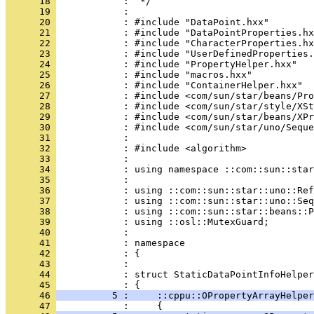
      18 
      19 
      20 
      21 
      22 
      23 
      24 
      25 
      26 
      27 
      28 
      29 
      30 
      31 
      32 
      33 
      34 
      35 
      36 
      37 
      38 
      39 
      40 
      41 
      42 
      43 
      44 
            : struct StaticDataPointInfoHelper
      45 
      46 
          5 :     ::cppu::OPropertyArrayHelper
      47 