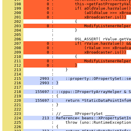
     198 
          0 :         this->getFastPropertyVal
     199 
          0 :         if( aOldValue.hasValue()
     200 
          0 :             (aOldValue >>= xBroa
     201 
          0 :             xBroadcaster.is())
     202 
     203 
          0 :             ModifyListenerHelper
     204 
     205 
     206 
     207 
          0 :         if( rValue.hasValue() &&
     208 
          0 :             (rValue >>= xBroadca
     209 
          0 :             xBroadcaster.is())
     210 
     211 
          0 :             ModifyListenerHelper
     212 
          0 :         }
     213 
     214 
     215 
       2993 :     ::property::OPropertySet::se
     216 
       2993 : }
     217 
     218 
     155697 : ::cppu::IPropertyArrayHelper & S
     219 
     220 
     155697 :     return *StaticDataPointInfoH
     221 
     222 
            : 
     223 
     224 
        213 : Reference< beans::XPropertySetIn
     225 
     226 