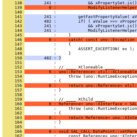
     138 
        241 :             && xPropertySet.is()
     139 
          0 :             ModifyListenerHelper
     140 
     141 
        241 :         getFastPropertyValue( aV
     142 
        482 :         if( ( aValue >>= xProper
     143 
        241 :             && xPropertySet.is()
     144 
        241 :             ModifyListenerHelper
     145 
     146 
          0 :     catch( const uno::Exception 
     147 
     148 
     149 
     150 
        482 : }
     151 
            : 
     152 
     153 
          0 : uno::Reference< util::XCloneable
     154 
     155 
     156 
          0 :     return uno::Reference< util:
     157 
     158 
            : 
     159 
     160 
          0 : Reference< uno::XInterface > SAL
     161 
     162 
     163 
          0 :     return Reference< uno::XInte
     164 
            : }
     165 
     166 
          0 : void SAL_CALL DataPoint::setPare
     167 