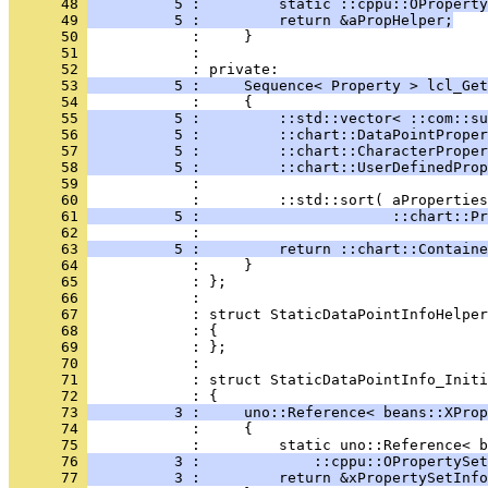
      48 
          5 :         static ::cppu::OProperty
      49 
          5 :         return &aPropHelper;
      50 
      51 
            : 
      52 
      53 
          5 :     Sequence< Property > lcl_Get
      54 
      55 
          5 :         ::std::vector< ::com::su
      56 
          5 :         ::chart::DataPointProper
      57 
          5 :         ::chart::CharacterProper
      58 
          5 :         ::chart::UserDefinedProp
      59 
      60 
      61 
          5 :                      ::chart::Pr
      62 
      63 
          5 :         return ::chart::Containe
      64 
      65 
      66 
      67 
      68 
      69 
      70 
      71 
            : struct StaticDataPointInfo_Initi
      72 
      73 
          3 :     uno::Reference< beans::XProp
      74 
      75 
      76 
          3 :             ::cppu::OPropertySet
      77 
          3 :         return &xPropertySetInfo