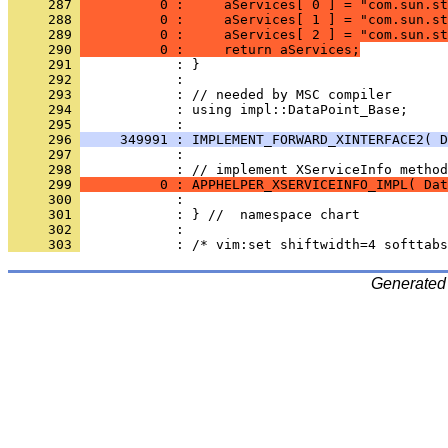
     287 
          0 :     aServices[ 0 ] = "com.sun.st
     288 
          0 :     aServices[ 1 ] = "com.sun.st
     289 
          0 :     aServices[ 2 ] = "com.sun.st
     290 
          0 :     return aServices;
     291 
     292 
     293 
     294 
            : using impl::DataPoint_Base;
     295 
     296 
     349991 : IMPLEMENT_FORWARD_XINTERFACE2( D
     297 
            : 
     298 
     299 
          0 : APPHELPER_XSERVICEINFO_IMPL( Dat
     300 
     301 
     302 
     303 
Generated