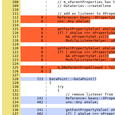
     108 
     109 
     110 
     111 
     112 
          0 :     Reference< beans::XPropertyS
     113 
          0 :     uno::Any aValue;
     114 
     115 
          0 :     getFastPropertyValue( aValue
     116 
          0 :     if( ( aValue >>= xPropertySe
     117 
          0 :         && xPropertySet.is())
     118 
          0 :         ModifyListenerHelper::ad
     119 
     120 
          0 :     getFastPropertyValue( aValue
     121 
          0 :     if( ( aValue >>= xPropertySe
     122 
          0 :         && xPropertySet.is())
     123 
          0 :         ModifyListenerHelper::ad
     124 
     125 
          0 :     m_bNoParentPropAllowed = fal
     126 
          0 : }
     127 
     128 
        723 : DataPoint::~DataPoint()
     129 
     130 
     131 
     132 
     133 
        241 :         Reference< beans::XPrope
     134 
        482 :         uno::Any aValue;
     135 
     136 
        241 :         getFastPropertyValue( aV
     137 
        482 :         if( ( aValue >>= xProper