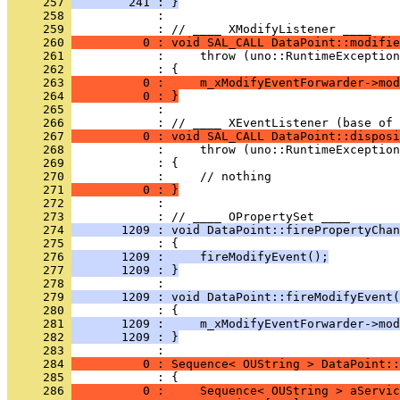
     257 
        241 : }
     258 
            : 
     259 
     260 
          0 : void SAL_CALL DataPoint::modifie
     261 
     262 
     263 
          0 :     m_xModifyEventForwarder->mod
     264 
          0 : }
     265 
            : 
     266 
     267 
          0 : void SAL_CALL DataPoint::disposi
     268 
     269 
     270 
     271 
          0 : }
     272 
            : 
     273 
     274 
       1209 : void DataPoint::firePropertyChan
     275 
     276 
       1209 :     fireModifyEvent();
     277 
       1209 : }
     278 
     279 
       1209 : void DataPoint::fireModifyEvent(
     280 
     281 
       1209 :     m_xModifyEventForwarder->mod
     282 
       1209 : }
     283 
     284 
          0 : Sequence< OUString > DataPoint::
     285 
     286 
          0 :     Sequence< OUString > aServic