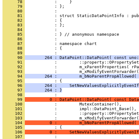
      78 
      79 
      80 
      81 
      82 
      83 
      84 
      85 
      86 
      87 
      88 
            : {
      89 
      90 
        264 : DataPoint::DataPoint( const uno:
      91 
      92 
      93 
      94 
        264 :         m_bNoParentPropAllowed( 
      95 
      96 
        264 :     SetNewValuesExplicitlyEvenIf
      97 
        264 : }
      98 
      99 
          0 : DataPoint::DataPoint( const Data
     100 
     101 
     102 
     103 
     104 
          0 :         m_bNoParentPropAllowed( 
     105 
     106 
          0 :     SetNewValuesExplicitlyEvenIf
     107 