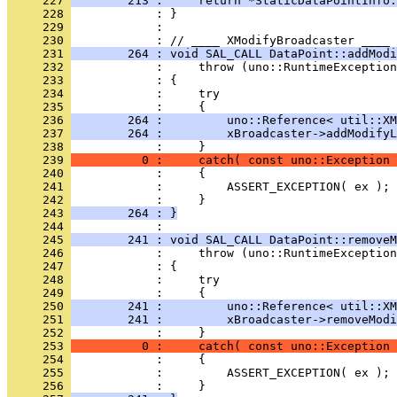
     227 
        213 :     return *StaticDataPointInfo:
     228 
     229 
            : 
     230 
     231 
        264 : void SAL_CALL DataPoint::addModi
     232 
     233 
     234 
     235 
     236 
        264 :         uno::Reference< util::XM
     237 
        264 :         xBroadcaster->addModifyL
     238 
     239 
          0 :     catch( const uno::Exception 
     240 
     241 
     242 
     243 
        264 : }
     244 
     245 
        241 : void SAL_CALL DataPoint::removeM
     246 
     247 
     248 
     249 
     250 
        241 :         uno::Reference< util::XM
     251 
        241 :         xBroadcaster->removeModi
     252 
     253 
          0 :     catch( const uno::Exception 
     254 
     255 
     256 