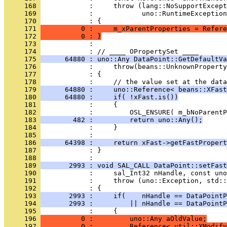
     168 
     169 
     170 
     171 
          0 :     m_xParentProperties = Refere
     172 
          0 : }
     173 
            : 
     174 
     175 
      64880 : uno::Any DataPoint::GetDefaultVa
     176 
     177 
     178 
     179 
      64880 :     uno::Reference< beans::XFast
     180 
      64880 :     if( !xFast.is())
     181 
     182 
     183 
        482 :         return uno::Any();
     184 
     185 
     186 
      64398 :     return xFast->getFastPropert
     187 
            : }
     188 
     189 
       2993 : void SAL_CALL DataPoint::setFast
     190 
     191 
     192 
     193 
       2993 :     if(    nHandle == DataPointP
     194 
       2993 :         || nHandle == DataPointP
     195 
     196 
          0 :         uno::Any aOldValue;
     197 
          0 :         Reference< util::XModify