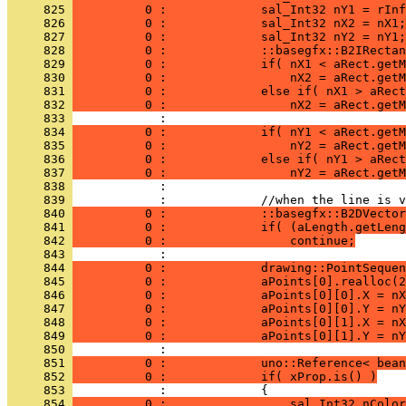
     825 
          0 :             sal_Int32 nY1 = rInf
     826 
          0 :             sal_Int32 nX2 = nX1;
     827 
          0 :             sal_Int32 nY2 = nY1;
     828 
          0 :             ::basegfx::B2IRectan
     829 
          0 :             if( nX1 < aRect.getM
     830 
          0 :                 nX2 = aRect.getM
     831 
          0 :             else if( nX1 > aRect
     832 
          0 :                 nX2 = aRect.getM
     833 
     834 
          0 :             if( nY1 < aRect.getM
     835 
          0 :                 nY2 = aRect.getM
     836 
          0 :             else if( nY1 > aRect
     837 
          0 :                 nY2 = aRect.getM
     838 
     839 
     840 
          0 :             ::basegfx::B2DVector
     841 
          0 :             if( (aLength.getLeng
     842 
          0 :                 continue;
     843 
     844 
          0 :             drawing::PointSequen
     845 
          0 :             aPoints[0].realloc(2
     846 
          0 :             aPoints[0][0].X = nX
     847 
          0 :             aPoints[0][0].Y = nY
     848 
          0 :             aPoints[0][1].X = nX
     849 
          0 :             aPoints[0][1].Y = nY
     850 
     851 
          0 :             uno::Reference< bean
     852 
          0 :             if( xProp.is() )
     853 
     854 
          0 :                 sal_Int32 nColor