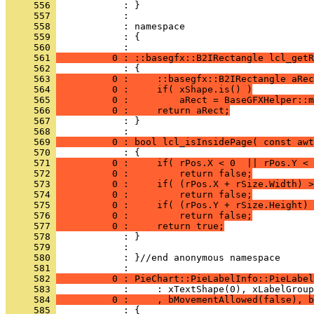
     556 
     557 
     558 
     559 
            : {
     560 
     561 
          0 : ::basegfx::B2IRectangle lcl_getR
     562 
     563 
          0 :     ::basegfx::B2IRectangle aRec
     564 
          0 :     if( xShape.is() )
     565 
          0 :         aRect = BaseGFXHelper::m
     566 
          0 :     return aRect;
     567 
            : }
     568 
     569 
          0 : bool lcl_isInsidePage( const awt
     570 
     571 
          0 :     if( rPos.X < 0  || rPos.Y < 
     572 
          0 :         return false;
     573 
          0 :     if( (rPos.X + rSize.Width) >
     574 
          0 :         return false;
     575 
          0 :     if( (rPos.Y + rSize.Height) 
     576 
          0 :         return false;
     577 
          0 :     return true;
     578 
     579 
     580 
            : }//end anonymous namespace
     581 
     582 
          0 : PieChart::PieLabelInfo::PieLabel
     583 
     584 
          0 :     , bMovementAllowed(false), b
     585 