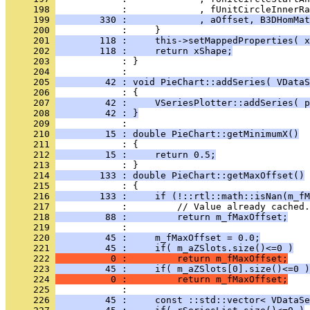
     198 
     199 
        330 :             , aOffset, B3DHomMat
     200 
     201 
        118 :     this->setMappedProperties( x
     202 
        118 :     return xShape;
     203 
            : }
     204 
     205 
         42 : void PieChart::addSeries( VDataS
     206 
     207 
         42 :     VSeriesPlotter::addSeries( p
     208 
         42 : }
     209 
     210 
         15 : double PieChart::getMinimumX()
     211 
     212 
         15 :     return 0.5;
     213 
     214 
        133 : double PieChart::getMaxOffset()
     215 
     216 
        133 :     if (!::rtl::math::isNan(m_fM
     217 
     218 
         88 :         return m_fMaxOffset;
     219 
     220 
         45 :     m_fMaxOffset = 0.0;
     221 
         45 :     if( m_aZSlots.size()<=0 )
     222 
          0 :         return m_fMaxOffset;
     223 
         45 :     if( m_aZSlots[0].size()<=0 )
     224 
          0 :         return m_fMaxOffset;
     225 
     226 
         45 :     const ::std::vector< VDataSe