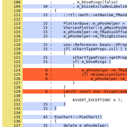
     108 
     109 
         30 :         , m_bSizeExcludesLabelsA
     110 
     111 
         15 :     ::rtl::math::setNan(&m_fMaxO
     112 
     113 
         15 :     PlotterBase::m_pPosHelper = 
     114 
         15 :     VSeriesPlotter::m_pMainPosHe
     115 
         15 :     m_pPosHelper->m_fRadiusOffse
     116 
         15 :     m_pPosHelper->m_fRingDistanc
     117 
     118 
         15 :     uno::Reference< beans::XProp
     119 
         15 :     if( xChartTypeProps.is() ) t
     120 
     121 
         15 :         xChartTypeProps->getProp
     122 
         15 :         if( m_bUseRings )
     123 
     124 
          0 :             m_pPosHelper->m_fRad
     125 
          0 :             if( nDimensionCount=
     126 
          0 :                 m_pPosHelper->m_
     127 
     128 
     129 
          0 :     catch( const uno::Exception&
     130 
     131 
     132 
         15 :     }
     133 
         15 : }
     134 
     135 
         45 : PieChart::~PieChart()
     136 
     137 
         15 :     delete m_pPosHelper;