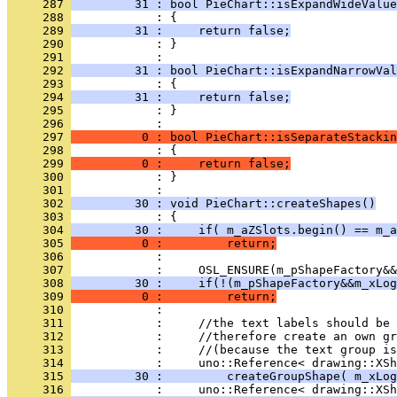
     287 
         31 : bool PieChart::isExpandWideValue
     288 
     289 
         31 :     return false;
     290 
            : }
     291 
     292 
         31 : bool PieChart::isExpandNarrowVal
     293 
     294 
         31 :     return false;
     295 
            : }
     296 
     297 
          0 : bool PieChart::isSeparateStackin
     298 
     299 
          0 :     return false;
     300 
            : }
     301 
     302 
         30 : void PieChart::createShapes()
     303 
     304 
         30 :     if( m_aZSlots.begin() == m_a
     305 
          0 :         return;
     306 
     307 
     308 
         30 :     if(!(m_pShapeFactory&&m_xLog
     309 
          0 :         return;
     310 
     311 
     312 
     313 
     314 
     315 
         30 :         createGroupShape( m_xLog
     316 