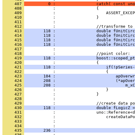
     407 
          0 :                 catch( const uno
     408 
     409 
     410 
     411 
     412 
     413 
        118 :                 double fUnitCirc
     414 
        118 :                 double fUnitCirc
     415 
        118 :                 double fUnitCirc
     416 
        118 :                 double fUnitCirc
     417 
     418 
     419 
        118 :                 boost::scoped_pt
     420 
     421 
        118 :                     if(!pSeries-
     422 
     423 
        104 :                         apOverwr
     424 
        208 :                         (*apOver
     425 
        208 :                             m_xC
     426 
     427 
     428 
     429 
     430 
        118 :                 double fLogicZ =
     431 
     432 
     433 
     434 
     435 
        236 :                                 
     436 