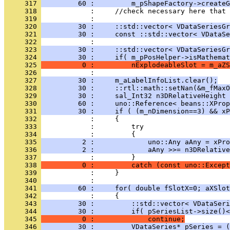
     317 
         60 :         m_pShapeFactory->createG
     318 
     319 
     320 
         30 :     ::std::vector< VDataSeriesGr
     321 
         30 :     const ::std::vector< VDataSe
     322 
     323 
         30 :     ::std::vector< VDataSeriesGr
     324 
         30 :     if( m_pPosHelper->isMathema
     325 
          0 :         nExplodeableSlot = m_aZS
     326 
     327 
         30 :     m_aLabelInfoList.clear();
     328 
         30 :     ::rtl::math::setNan(&m_fMaxO
     329 
         30 :     sal_Int32 n3DRelativeHeight 
     330 
         60 :     uno::Reference< beans::XProp
     331 
         30 :     if ( (m_nDimension==3) && xP
     332 
     333 
     334 
     335 
          2 :             uno::Any aAny = xPro
     336 
          2 :             aAny >>= n3DRelative
     337 
     338 
          0 :         catch (const uno::Except
     339 
     340 
     341 
         60 :     for( double fSlotX=0; aXSlot
     342 
     343 
         30 :         ::std::vector< VDataSeri
     344 
         30 :         if( pSeriesList->size()<
     345 
          0 :             continue;
     346 
         30 :         VDataSeries* pSeries = (