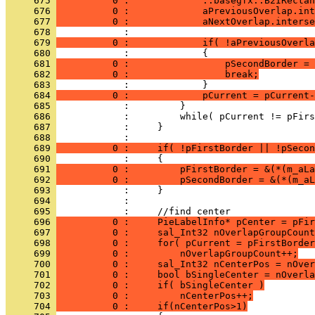
     675 
          0 :             ::basegfx::B2IRectan
     676 
          0 :             aPreviousOverlap.int
     677 
          0 :             aNextOverlap.interse
     678 
     679 
          0 :             if( !aPreviousOverla
     680 
     681 
          0 :                 pSecondBorder = 
     682 
          0 :                 break;
     683 
     684 
          0 :             pCurrent = pCurrent-
     685 
     686 
     687 
     688 
     689 
          0 :     if( !pFirstBorder || !pSecon
     690 
     691 
          0 :         pFirstBorder = &(*(m_aLa
     692 
          0 :         pSecondBorder = &(*(m_aL
     693 
     694 
     695 
     696 
          0 :     PieLabelInfo* pCenter = pFir
     697 
          0 :     sal_Int32 nOverlapGroupCount
     698 
          0 :     for( pCurrent = pFirstBorder
     699 
          0 :         nOverlapGroupCount++;
     700 
          0 :     sal_Int32 nCenterPos = nOver
     701 
          0 :     bool bSingleCenter = nOverla
     702 
          0 :     if( bSingleCenter )
     703 
          0 :         nCenterPos++;
     704 
          0 :     if(nCenterPos>1)