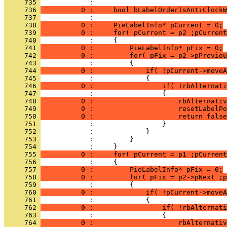
     735 
     736 
          0 :     bool bLabelOrderIsAntiClockW
     737 
     738 
          0 :     PieLabelInfo* pCurrent = 0;
     739 
          0 :     for( pCurrent = p2 ;pCurrent
     740 
     741 
          0 :         PieLabelInfo* pFix = 0;
     742 
          0 :         for( pFix = p2->pPreviou
     743 
     744 
          0 :             if( !pCurrent->moveA
     745 
     746 
          0 :                 if( !rbAlternati
     747 
     748 
          0 :                     rbAlternativ
     749 
          0 :                     resetLabelPo
     750 
          0 :                     return false
     751 
     752 
     753 
     754 
     755 
          0 :     for( pCurrent = p1 ;pCurrent
     756 
     757 
          0 :         PieLabelInfo* pFix = 0;
     758 
          0 :         for( pFix = p2->pNext ;p
     759 
     760 
          0 :             if( !pCurrent->moveA
     761 
     762 
          0 :                 if( !rbAlternati
     763 
     764 
          0 :                     rbAlternativ