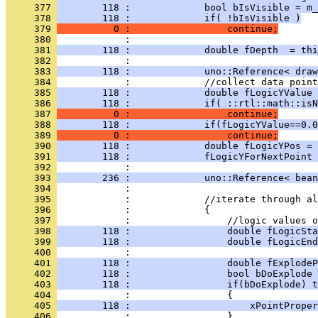
     377 
        118 :             bool bIsVisible = m_
     378 
        118 :             if( !bIsVisible )
     379 
          0 :                 continue;
     380 
     381 
        118 :             double fDepth  = thi
     382 
     383 
        118 :             uno::Reference< draw
     384 
     385 
        118 :             double fLogicYValue 
     386 
        118 :             if( ::rtl::math::isN
     387 
          0 :                 continue;
     388 
        118 :             if(fLogicYValue==0.0
     389 
          0 :                 continue;
     390 
        118 :             double fLogicYPos = 
     391 
        118 :             fLogicYForNextPoint 
     392 
     393 
        236 :             uno::Reference< bean
     394 
     395 
     396 
     397 
     398 
        118 :                 double fLogicSta
     399 
        118 :                 double fLogicEnd
     400 
     401 
        118 :                 double fExplodeP
     402 
        118 :                 bool bDoExplode 
     403 
        118 :                 if(bDoExplode) t
     404 
     405 
        118 :                     xPointProper
     406 