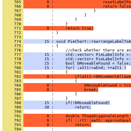
     765 
          0 :                     resetLabelPo
     766 
          0 :                     return false
     767 
     768 
     769 
     770 
     771 
          0 :     return true;
     772 
            : }
     773 
     774 
         15 : void PieChart::rearrangeLabelToA
     775 
     776 
     777 
         15 :     std::vector< PieLabelInfo >:
     778 
         15 :     std::vector< PieLabelInfo >:
     779 
         15 :     bool bMoveableFound = false;
     780 
         15 :     for( ;aIt1!=aEnd; ++aIt1 )
     781 
     782 
          0 :         if(aIt1->bMovementAllowe
     783 
     784 
          0 :             bMoveableFound = tru
     785 
          0 :             break;
     786 
     787 
     788 
         15 :     if(!bMoveableFound)
     789 
         30 :         return;
     790 
     791 
          0 :     double fPageDiagonaleLength 
     792 
          0 :     if( ::rtl::math::approxEqual
     793 
          0 :         return;
     794 