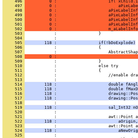
     496 
          0 :                     if( xChild.i
     497 
          0 :                         aPieLabe
     498 
          0 :                     aPieLabelInf
     499 
          0 :                     aPieLabelInf
     500 
          0 :                     aPieLabelInf
     501 
          0 :                     aPieLabelInf
     502 
          0 :                     m_aLabelInfo
     503 
     504 
     505 
        118 :                 if(!bDoExplode)
     506 
     507 
     508 
          0 :                                 
     509 
     510 
     511 
     512 
     513 
     514 
        118 :                     double fAngl
     515 
        118 :                     double fMaxD
     516 
        118 :                     drawing::Pos
     517 
        118 :                     drawing::Pos
     518 
     519 
        118 :                     sal_Int32 nO
     520 
     521 
     522 
        118 :                         aOrigin,
     523 
     524 
        118 :                         aNewOrig
     525 