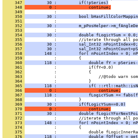
     347 
         30 :         if(!pSeries)
     348 
          0 :             continue;
     349 
     350 
         30 :         bool bHasFillColorMappin
     351 
     352 
         30 :         m_pPosHelper->m_fAngleDe
     353 
     354 
         30 :         double fLogicYSum = 0.0;
     355 
     356 
         30 :         sal_Int32 nPointIndex=0;
     357 
         30 :         sal_Int32 nPointCount=pS
     358 
        148 :         for( nPointIndex = 0; n
     359 
     360 
        118 :             double fY = pSeries-
     361 
     362 
     363 
     364 
     365 
        118 :             if( ::rtl::math::isN
     366 
          0 :                 continue;
     367 
        118 :             fLogicYSum += fabs(f
     368 
     369 
         30 :         if(fLogicYSum==0.0)
     370 
          0 :             continue;
     371 
         30 :         double fLogicYForNextPoi
     372 
     373 
        148 :         for( nPointIndex = 0; n
     374 
     375 
     376 
        118 :             double fOffset = get