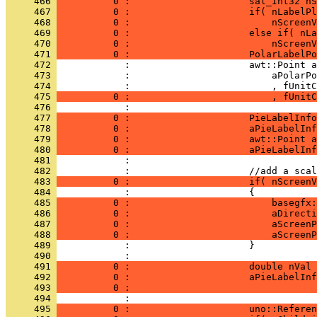
     466 
          0 :                     sal_Int32 nS
     467 
          0 :                     if( nLabelPl
     468 
          0 :                         nScreenV
     469 
          0 :                     else if( nLa
     470 
          0 :                         nScreenV
     471 
          0 :                     PolarLabelPo
     472 
     473 
     474 
     475 
          0 :                         , fUnitC
     476 
     477 
          0 :                     PieLabelInfo
     478 
          0 :                     aPieLabelInf
     479 
          0 :                     awt::Point 
     480 
          0 :                     aPieLabelInf
     481 
     482 
     483 
          0 :                     if( nScreenV
     484 
     485 
          0 :                         basegfx:
     486 
          0 :                         aDirecti
     487 
          0 :                         aScreenP
     488 
          0 :                         aScreenP
     489 
     490 
     491 
          0 :                     double nVal 
     492 
          0 :                     aPieLabelInf
     493 
          0 :                                 
     494 
     495 
          0 :                     uno::Referen