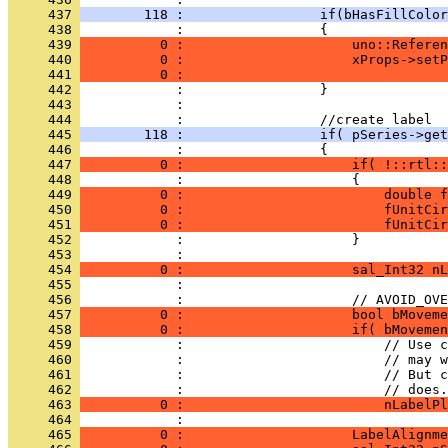
     437 
        118 :                 if(bHasFillColor
     438 
     439 
          0 :                     uno::Referen
     440 
          0 :                     xProps->setP
     441 
          0 :                                 
     442 
     443 
     444 
     445 
        118 :                 if( pSeries->get
     446 
     447 
          0 :                     if( !::rtl::
     448 
     449 
          0 :                         double f
     450 
          0 :                         fUnitCir
     451 
          0 :                         fUnitCir
     452 
     453 
     454 
          0 :                     sal_Int32 nL
     455 
     456 
     457 
          0 :                     bool bMoveme
     458 
          0 :                     if( bMovemen
     459 
     460 
     461 
     462 
     463 
          0 :                         nLabelPl
     464 
     465 
          0 :                     LabelAlignme