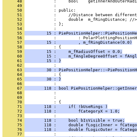
      48 
      49 
      50 
      51 
      52 
      53 
            : };
      54 
      55 
         15 : PiePositionHelper::PiePositionHe
      56 
      57 
         15 :         , m_fRingDistance(0.0)
      58 
      59 
         15 :     m_fRadiusOffset = 0.0;
      60 
         15 :     m_fAngleDegreeOffset = fAngl
      61 
         15 : }
      62 
      63 
         30 : PiePositionHelper::~PiePositionH
      64 
      65 
         30 : }
      66 
      67 
        118 : bool PiePositionHelper::getInner
      68 
      69 
      70 
      71 
        118 :     if( !bUseRings )
      72 
        118 :         fCategoryX = 1.0;
      73 
      74 
        118 :     bool bIsVisible = true;
      75 
        118 :     double fLogicInner = fCatego
      76 
        118 :     double fLogicOuter = fCatego
      77 