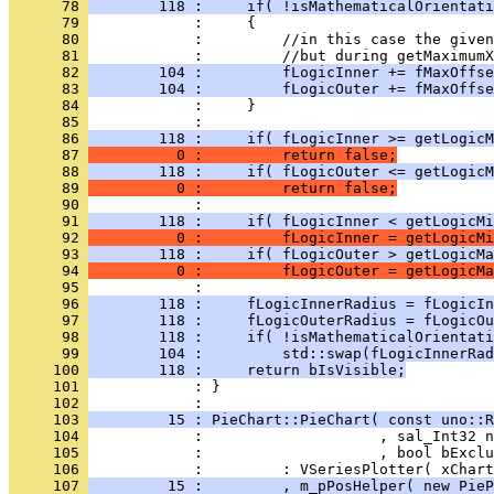
      78 
        118 :     if( !isMathematicalOrientati
      79 
      80 
      81 
      82 
        104 :         fLogicInner += fMaxOffse
      83 
        104 :         fLogicOuter += fMaxOffse
      84 
      85 
      86 
        118 :     if( fLogicInner >= getLogicM
      87 
          0 :         return false;
      88 
        118 :     if( fLogicOuter <= getLogicM
      89 
          0 :         return false;
      90 
      91 
        118 :     if( fLogicInner < getLogicMi
      92 
          0 :         fLogicInner = getLogicMi
      93 
        118 :     if( fLogicOuter > getLogicMa
      94 
          0 :         fLogicOuter = getLogicMa
      95 
      96 
        118 :     fLogicInnerRadius = fLogicIn
      97 
        118 :     fLogicOuterRadius = fLogicOu
      98 
        118 :     if( !isMathematicalOrientati
      99 
        104 :         std::swap(fLogicInnerRad
     100 
        118 :     return bIsVisible;
     101 
            : }
     102 
     103 
         15 : PieChart::PieChart( const uno::R
     104 
     105 
     106 
     107 
         15 :         , m_pPosHelper( new PieP