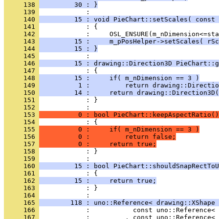
     138 
         30 : }
     139 
     140 
         15 : void PieChart::setScales( const 
     141 
     142 
     143 
         15 :     m_pPosHelper->setScales( rSc
     144 
         15 : }
     145 
     146 
         15 : drawing::Direction3D PieChart::g
     147 
     148 
         15 :     if( m_nDimension == 3 )
     149 
          1 :         return drawing::Directio
     150 
         14 :     return drawing::Direction3D(
     151 
            : }
     152 
     153 
          0 : bool PieChart::keepAspectRatio()
     154 
     155 
          0 :     if( m_nDimension == 3 )
     156 
          0 :         return false;
     157 
          0 :     return true;
     158 
            : }
     159 
     160 
         15 : bool PieChart::shouldSnapRectToU
     161 
     162 
         15 :     return true;
     163 
            : }
     164 
     165 
        118 : uno::Reference< drawing::XShape 
     166 
     167 