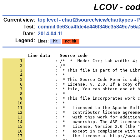
LCOV - cod
Current view:
top level
-
chart2/source/view/charttypes
- 
Test:
commit 0e63ca4fde4e446f346e35849c756a
Date:
2014-04-11
Legend:
Lines:
hit
not hit
          Line data    Source code
       1 
            : /* -*- Mode: C++; tab-width: 4; 
       2 
       3 
       4 
       5 
       6 
       7 
       8 
       9 
      10 
      11 
      12 
      13 
      14 
      15 
      16 
      17 