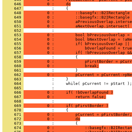
     646 
          0 :     do
     647 
     648 
          0 :         ::basegfx::B2IRectangle 
     649 
          0 :         ::basegfx::B2IRectangle 
     650 
          0 :         aPreviousOverlap.interse
     651 
          0 :         aNextOverlap.intersect( 
     652 
     653 
          0 :         bool bPreviousOverlap = 
     654 
          0 :         bool bNextOverlap = !aNe
     655 
          0 :         if( bPreviousOverlap || 
     656 
          0 :             bOverlapFound = true
     657 
          0 :         if( !bPreviousOverlap &&
     658 
     659 
          0 :             pFirstBorder = pCurr
     660 
          0 :             break;
     661 
     662 
          0 :         pCurrent = pCurrent->pNe
     663 
     664 
     665 
     666 
          0 :     if( !bOverlapFound )
     667 
          0 :         return false;
     668 
     669 
          0 :     if( pFirstBorder )
     670 
     671 
          0 :         pCurrent = pFirstBorder;
     672 
          0 :         do
     673 
     674 
          0 :             ::basegfx::B2IRectan