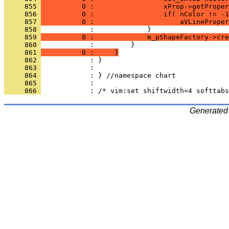
     855 
          0 :                 xProp->getProper
     856 
          0 :                 if( nColor != -1
     857 
          0 :                     aVLineProper
     858 
     859 
          0 :             m_pShapeFactory->cre
     860 
     861 
          0 :     }
     862 
     863 
     864 
     865 
     866 
Generated