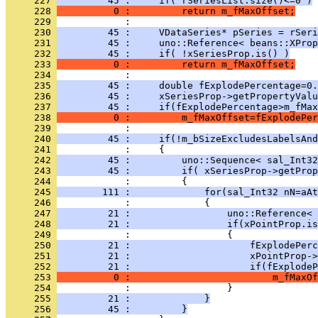
     227 
         45 :     if( rSeriesList.size()<=0 )
     228 
          0 :         return m_fMaxOffset;
     229 
     230 
         45 :     VDataSeries* pSeries = rSeri
     231 
         45 :     uno::Reference< beans::XProp
     232 
         45 :     if( !xSeriesProp.is() )
     233 
          0 :         return m_fMaxOffset;
     234 
     235 
         45 :     double fExplodePercentage=0.
     236 
         45 :     xSeriesProp->getPropertyValu
     237 
         45 :     if(fExplodePercentage>m_fMax
     238 
          0 :         m_fMaxOffset=fExplodePer
     239 
     240 
         45 :     if(!m_bSizeExcludesLabelsAnd
     241 
     242 
         45 :         uno::Sequence< sal_Int32
     243 
         45 :         if( xSeriesProp->getProp
     244 
     245 
        111 :             for(sal_Int32 nN=aAt
     246 
     247 
         21 :                 uno::Reference< 
     248 
         21 :                 if(xPointProp.is
     249 
     250 
         21 :                     fExplodePerc
     251 
         21 :                     xPointProp->
     252 
         21 :                     if(fExplodeP
     253 
          0 :                         m_fMaxOf
     254 
     255 
         21 :             }
     256 
         45 :         }