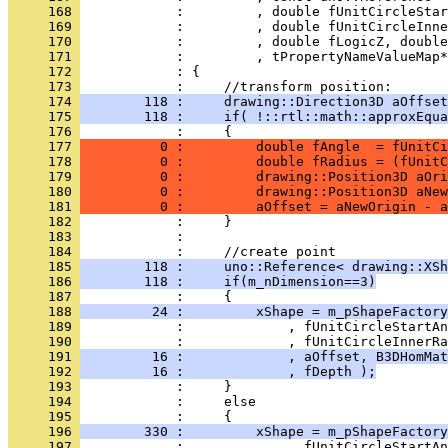
     168 
     169 
     170 
     171 
     172 
     173 
     174 
        118 :     drawing::Direction3D aOffset
     175 
        118 :     if( !::rtl::math::approxEqua
     176 
     177 
          0 :         double fAngle  = fUnitCi
     178 
          0 :         double fRadius = (fUnitC
     179 
          0 :         drawing::Position3D aOri
     180 
          0 :         drawing::Position3D aNew
     181 
          0 :         aOffset = aNewOrigin - a
     182 
     183 
     184 
     185 
        118 :     uno::Reference< drawing::XSh
     186 
        118 :     if(m_nDimension==3)
     187 
     188 
         24 :         xShape = m_pShapeFactory
     189 
     190 
     191 
         16 :             , aOffset, B3DHomMat
     192 
         16 :             , fDepth );
     193 
     194 
     195 
     196 
        330 :         xShape = m_pShapeFactory
     197 