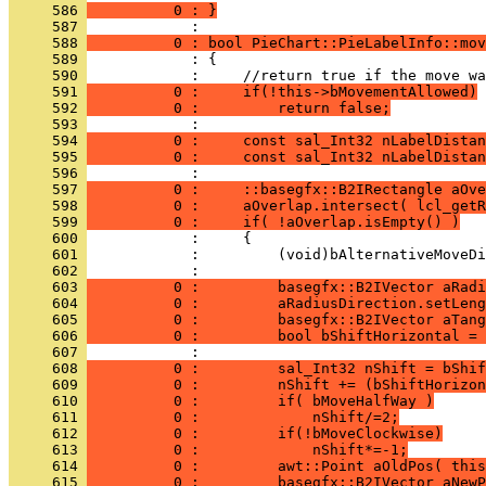
     586 
          0 : }
     587 
     588 
          0 : bool PieChart::PieLabelInfo::mov
     589 
     590 
     591 
          0 :     if(!this->bMovementAllowed)
     592 
          0 :         return false;
     593 
     594 
          0 :     const sal_Int32 nLabelDistan
     595 
          0 :     const sal_Int32 nLabelDistan
     596 
     597 
          0 :     ::basegfx::B2IRectangle aOve
     598 
          0 :     aOverlap.intersect( lcl_getR
     599 
          0 :     if( !aOverlap.isEmpty() )
     600 
     601 
     602 
     603 
          0 :         basegfx::B2IVector aRadi
     604 
          0 :         aRadiusDirection.setLeng
     605 
          0 :         basegfx::B2IVector aTang
     606 
          0 :         bool bShiftHorizontal = 
     607 
     608 
          0 :         sal_Int32 nShift = bShif
     609 
          0 :         nShift += (bShiftHorizon
     610 
          0 :         if( bMoveHalfWay )
     611 
          0 :             nShift/=2;
     612 
          0 :         if(!bMoveClockwise)
     613 
          0 :             nShift*=-1;
     614 
          0 :         awt::Point aOldPos( this
     615 
          0 :         basegfx::B2IVector aNewP