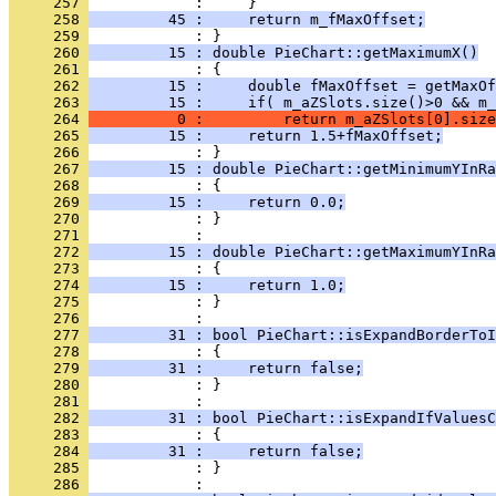
     257 
     258 
         45 :     return m_fMaxOffset;
     259 
     260 
         15 : double PieChart::getMaximumX()
     261 
     262 
         15 :     double fMaxOffset = getMaxOf
     263 
         15 :     if( m_aZSlots.size()>0 && m_
     264 
          0 :         return m_aZSlots[0].size
     265 
         15 :     return 1.5+fMaxOffset;
     266 
     267 
         15 : double PieChart::getMinimumYInRa
     268 
     269 
         15 :     return 0.0;
     270 
            : }
     271 
     272 
         15 : double PieChart::getMaximumYInRa
     273 
     274 
         15 :     return 1.0;
     275 
            : }
     276 
     277 
         31 : bool PieChart::isExpandBorderToI
     278 
     279 
         31 :     return false;
     280 
            : }
     281 
     282 
         31 : bool PieChart::isExpandIfValuesC
     283 
     284 
         31 :     return false;
     285 
            : }
     286 