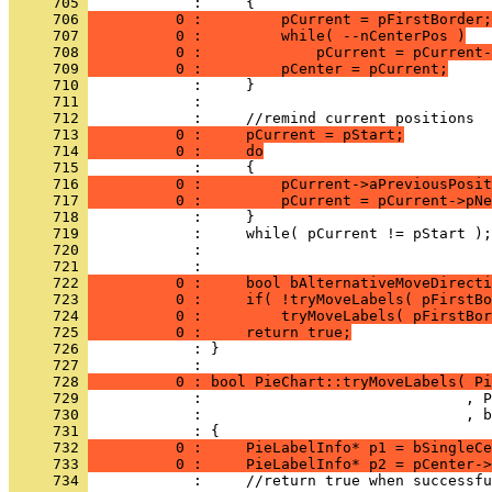
     705 
     706 
          0 :         pCurrent = pFirstBorder;
     707 
          0 :         while( --nCenterPos )
     708 
          0 :             pCurrent = pCurrent-
     709 
          0 :         pCenter = pCurrent;
     710 
     711 
     712 
     713 
          0 :     pCurrent = pStart;
     714 
          0 :     do
     715 
     716 
          0 :         pCurrent->aPreviousPosit
     717 
          0 :         pCurrent = pCurrent->pNe
     718 
     719 
     720 
     721 
     722 
          0 :     bool bAlternativeMoveDirecti
     723 
          0 :     if( !tryMoveLabels( pFirstBo
     724 
          0 :         tryMoveLabels( pFirstBor
     725 
          0 :     return true;
     726 
            : }
     727 
     728 
          0 : bool PieChart::tryMoveLabels( Pi
     729 
     730 
     731 
     732 
          0 :     PieLabelInfo* p1 = bSingleCe
     733 
          0 :     PieLabelInfo* p2 = pCenter->
     734 