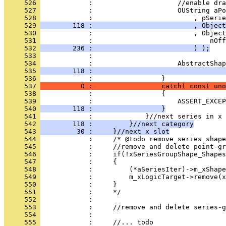
     526 
     527 
     528 
     529 
        118 :                         , Object
     530 
     531 
     532 
        236 :                         ) );
     533 
     534 
     535 
        118 :                                 
     536 
     537 
          0 :                 catch( const uno
     538 
     539 
     540 
        118 :                 }
     541 
     542 
        118 :         }//next category
     543 
         30 :     }//next x slot
     544 
     545 
     546 
     547 
     548 
     549 
     550 
     551 
     552 
     553 
     554 
     555 