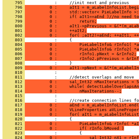
     795 
     796 
          0 :     aIt1 = m_aLabelInfoList.begi
     797 
          0 :     std::vector< PieLabelInfo >:
     798 
          0 :     if( aIt1==aEnd )//no need t
     799 
          0 :         return;
     800 
          0 :     aIt1->pPrevious = &(*(m_aLab
     801 
          0 :     ++aIt2;
     802 
          0 :     for( ;aIt2!=aEnd; ++aIt1, ++
     803 
     804 
          0 :         PieLabelInfo& rInfo1( *a
     805 
          0 :         PieLabelInfo& rInfo2( *a
     806 
          0 :         rInfo1.pNext = &rInfo2;
     807 
          0 :         rInfo2.pPrevious = &rInf
     808 
     809 
          0 :     aIt1->pNext = &(*(m_aLabelIn
     810 
     811 
     812 
          0 :     sal_Int32 nMaxIterations = 5
     813 
          0 :     while( detectLabelOverlapsAn
     814 
          0 :         nMaxIterations--;
     815 
     816 
     817 
          0 :     aEnd = m_aLabelInfoList.end(
     818 
          0 :     VLineProperties aVLineProper
     819 
          0 :     for( aIt1 = m_aLabelInfoList
     820 
     821 
          0 :         PieLabelInfo& rInfo( *aI
     822 
          0 :         if( rInfo.bMoved )
     823 
     824 
          0 :             sal_Int32 nX1 = rInf