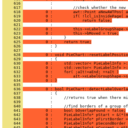
     616 
     617 
     618 
          0 :         awt::Point aNewAWTPos( a
     619 
          0 :         if( !lcl_isInsidePage( a
     620 
          0 :             return false;
     621 
     622 
          0 :         this->xLabelGroupShape->
     623 
          0 :         this->bMoved = true;
     624 
     625 
          0 :     return true;
     626 
            : }
     627 
     628 
          0 : void PieChart::resetLabelPositio
     629 
     630 
          0 :     std::vector< PieLabelInfo >:
     631 
          0 :     std::vector< PieLabelInfo >:
     632 
          0 :     for( ;aIt!=aEnd; ++aIt )
     633 
          0 :         aIt->xLabelGroupShape->s
     634 
          0 : }
     635 
     636 
          0 : bool PieChart::detectLabelOverla
     637 
     638 
     639 
     640 
     641 
          0 :     bool bOverlapFound = false;
     642 
          0 :     PieLabelInfo* pStart = &(*(m
     643 
          0 :     PieLabelInfo* pFirstBorder =
     644 
          0 :     PieLabelInfo* pSecondBorder 
     645 
          0 :     PieLabelInfo* pCurrent = pSt