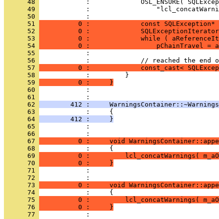
      48 
      49 
      50 
      51 
          0 :             const SQLException* 
      52 
          0 :             SQLExceptionIterator
      53 
          0 :             while ( aReferenceIt
      54 
          0 :                 pChainTravel = a
      55 
      56 
      57 
          0 :             const_cast< SQLExcep
      58 
      59 
          0 :     }
      60 
            : 
      61 
      62 
        412 :     WarningsContainer::~Warnings
      63 
      64 
        412 :     }
      65 
            : 
      66 
      67 
          0 :     void WarningsContainer::app
      68 
      69 
          0 :         lcl_concatWarnings( m_aO
      70 
          0 :     }
      71 
            : 
      72 
      73 
          0 :     void WarningsContainer::app
      74 
      75 
          0 :         lcl_concatWarnings( m_aO
      76 
          0 :     }
      77 
            : 