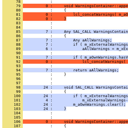
      78 
      79 
          0 :     void WarningsContainer::appe
      80 
      81 
          0 :         lcl_concatWarnings( m_aO
      82 
          0 :     }
      83 
            : 
      84 
      85 
          7 :     Any SAL_CALL WarningsContain
      86 
      87 
          7 :         Any aAllWarnings;
      88 
          7 :         if ( m_xExternalWarnings
      89 
          6 :             aAllWarnings = m_xEx
      90 
      91 
          7 :         if ( m_aOwnWarnings.hasV
      92 
          0 :             lcl_concatWarnings( 
      93 
      94 
          7 :         return aAllWarnings;
      95 
      96 
            : 
      97 
      98 
         24 :     void SAL_CALL WarningsContai
      99 
     100 
         24 :         if ( m_xExternalWarnings
     101 
          4 :             m_xExternalWarnings-
     102 
         24 :         m_aOwnWarnings.clear();
     103 
         24 :     }
     104 
            : 
     105 
     106 
          0 :     void WarningsContainer::appe
     107 