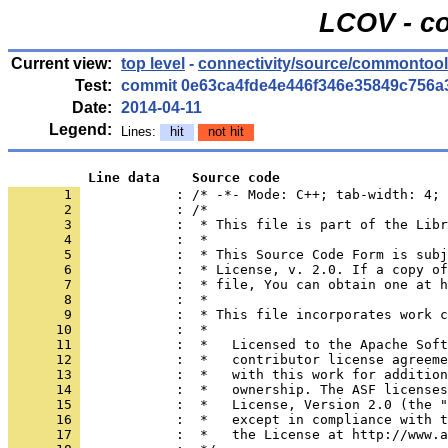
LCOV - co
Current view:
top level
-
connectivity/source/commontoo
Test:
commit 0e63ca4fde4e446f346e35849c756a
Date:
2014-04-11
Legend:
Lines:
hit
not hit
          Line data    Source code
       1 
            : /* -*- Mode: C++; tab-width: 4; 
       2 
       3 
       4 
       5 
       6 
       7 
       8 
       9 
      10 
      11 
      12 
      13 
      14 
      15 
      16 
      17 