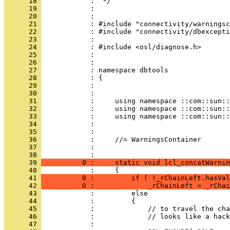
      18 
      19 
      20 
      21 
      22 
      23 
      24 
      25 
      26 
      27 
      28 
      29 
      30 
      31 
      32 
      33 
      34 
      35 
      36 
      37 
            : 
      38 
      39 
          0 :     static void lcl_concatWarnin
      40 
      41 
          0 :         if ( !_rChainLeft.hasVal
      42 
          0 :             _rChainLeft = _rChai
      43 
      44 
      45 
      46 
      47 