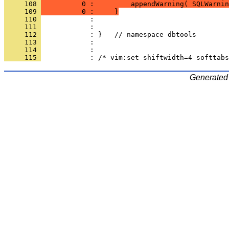
     108 
          0 :         appendWarning( SQLWarnin
     109 
          0 :     }
     110 
     111 
     112 
     113 
     114 
     115 
Generated