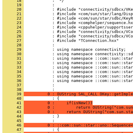
      18 
      19 
      20 
      21 
      22 
      23 
      24 
      25 
      26 
      27 
      28 
      29 
      30 
      31 
      32 
      33 
      34 
      35 
      36 
      37 
            : 
      38 
      39 
          0 : OUString SAL_CALL OKey::getImple
      40 
      41 
          0 :     if(isNew())
      42 
          0 :         return OUString("com.sun
      43 
          0 :     return OUString("com.sun.sta
      44 
            : }
      45 
      46 
          0 : ::com::sun::star::uno::Sequence<
      47 