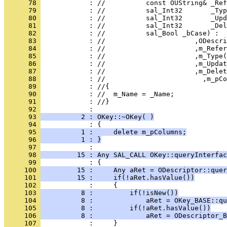
      78 
      79 
      80 
      81 
      82 
      83 
      84 
      85 
      86 
      87 
      88 
      89 
      90 
      91 
            : //}
      92 
      93 
          2 : OKey::~OKey( )
      94 
      95 
          1 :     delete m_pColumns;
      96 
          1 : }
      97 
      98 
         15 : Any SAL_CALL OKey::queryInterfac
      99 
     100 
         15 :     Any aRet = ODescriptor::quer
     101 
         15 :     if(!aRet.hasValue())
     102 
     103 
          8 :         if(!isNew())
     104 
          8 :             aRet = OKey_BASE::qu
     105 
          8 :         if(!aRet.hasValue())
     106 
          8 :             aRet = ODescriptor_B
     107 