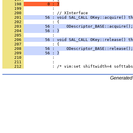
     198 
          0 : }
     199 
            : 
     200 
     201 
         56 : void SAL_CALL OKey::acquire() th
     202 
     203 
         56 :     ODescriptor_BASE::acquire();
     204 
         56 : }
     205 
     206 
         56 : void SAL_CALL OKey::release() th
     207 
     208 
         56 :     ODescriptor_BASE::release();
     209 
         56 : }
     210 
     211 
     212 
Generated