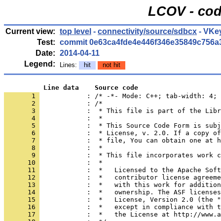
LCOV - cod
Current view:
top level
-
connectivity/source/sdbcx
- VKe
Test:
commit 0e63ca4fde4e446f346e35849c756a
Date:
2014-04-11
Legend:
Lines:
hit
not hit
          Line data    Source code
       1 
            : /* -*- Mode: C++; tab-width: 4; 
       2 
       3 
       4 
       5 
       6 
       7 
       8 
       9 
      10 
      11 
      12 
      13 
      14 
      15 
      16 
      17 