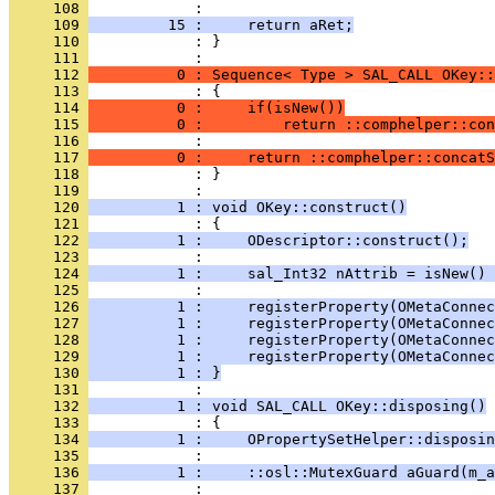
     108 
     109 
         15 :     return aRet;
     110 
            : }
     111 
     112 
          0 : Sequence< Type > SAL_CALL OKey::
     113 
     114 
          0 :     if(isNew())
     115 
          0 :         return ::comphelper::con
     116 
     117 
          0 :     return ::comphelper::concatS
     118 
            : }
     119 
     120 
          1 : void OKey::construct()
     121 
     122 
          1 :     ODescriptor::construct();
     123 
     124 
          1 :     sal_Int32 nAttrib = isNew() 
     125 
     126 
          1 :     registerProperty(OMetaConnec
     127 
          1 :     registerProperty(OMetaConnec
     128 
          1 :     registerProperty(OMetaConnec
     129 
          1 :     registerProperty(OMetaConnec
     130 
          1 : }
     131 
     132 
          1 : void SAL_CALL OKey::disposing()
     133 
     134 
          1 :     OPropertySetHelper::disposin
     135 
     136 
          1 :     ::osl::MutexGuard aGuard(m_a
     137 