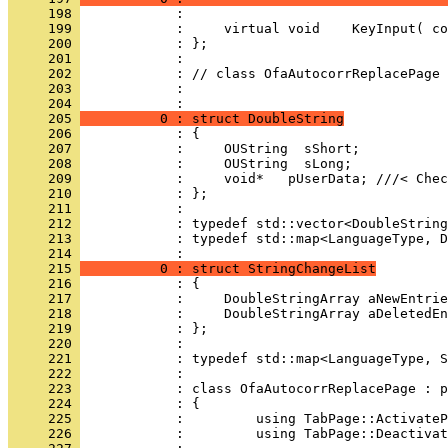
     198 
     199 
     200 
     201 
     202 
     203 
            : 
     204 
     205 
          0 : struct DoubleString
     206 
     207 
     208 
     209 
     210 
     211 
     212 
     213 
            : typedef std::map<LanguageType, D
     214 
     215 
          0 : struct StringChangeList
     216 
     217 
     218 
     219 
     220 
     221 
     222 
     223 
     224 
     225 
     226 