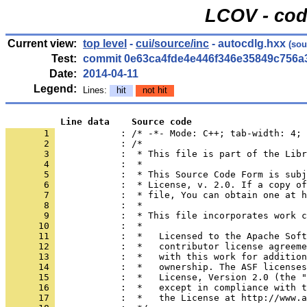
LCOV - cod
Current view:
top level
-
cui/source/inc
- autocdlg.hxx
(sou
Test:
commit 0e63ca4fde4e446f346e35849c756a
Date:
2014-04-11
Legend:
Lines:
hit
not hit
          Line data    Source code
       1 
            : /* -*- Mode: C++; tab-width: 4; 
       2 
       3 
       4 
       5 
       6 
       7 
       8 
       9 
      10 
      11 
      12 
      13 
      14 
      15 
      16 
      17 