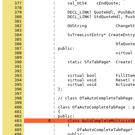
     377 
     378 
     379 
     380 
     381 
     382 
     383 
     384 
     385 
     386 
     387 
     388 
     389 
     390 
     391 
     392 
     393 
     394 
     395 
     396 
     397 
     398 
     399 
     400 
     401 
            : {
     402 
     403 
          0 :     class AutoCompleteMultiListB
     404 
     405 
            :         OfaAutoCompleteTabPage* 
     406 