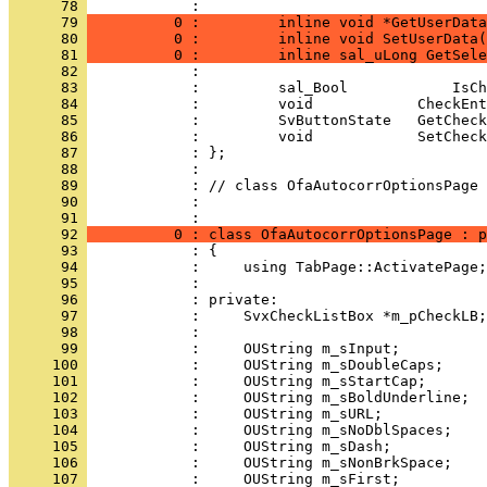
      78 
            : 
      79 
          0 :         inline void *GetUserData
      80 
          0 :         inline void SetUserData(
      81 
          0 :         inline sal_uLong GetSele
      82 
      83 
      84 
      85 
      86 
      87 
      88 
      89 
      90 
            : 
      91 
      92 
          0 : class OfaAutocorrOptionsPage : p
      93 
      94 
      95 
      96 
      97 
      98 
      99 
     100 
     101 
     102 
     103 
     104 
     105 
     106 
     107 