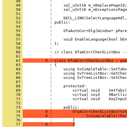
      48 
      49 
      50 
      51 
      52 
      53 
      54 
      55 
      56 
      57 
      58 
      59 
      60 
            : // class OfaACorrCheckListBox -
      61 
      62 
          0 : class OfaACorrCheckListBox : pub
      63 
      64 
      65 
      66 
      67 
      68 
      69 
      70 
      71 
      72 
            : 
      73 
      74 
          0 :         OfaACorrCheckListBox(SvS
      75 
          0 :             : SvSimpleTable(rPar
      76 
      77 
          0 :         }