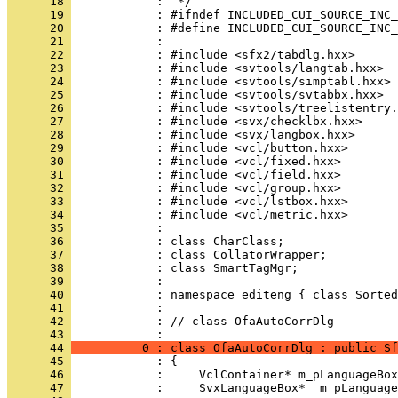
      18 
      19 
      20 
      21 
      22 
      23 
      24 
      25 
      26 
      27 
      28 
      29 
      30 
      31 
      32 
      33 
      34 
      35 
      36 
      37 
      38 
      39 
      40 
      41 
      42 
            : // class OfaAutoCorrDlg --------
      43 
      44 
          0 : class OfaAutoCorrDlg : public Sf
      45 
      46 
      47 