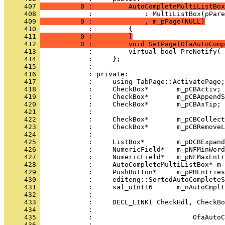
     407 
          0 :         AutoCompleteMultiListBox
     408 
     409 
          0 :             , m_pPage(NULL)
     410 
            :         {
     411 
          0 :         }
     412 
          0 :         void SetPage(OfaAutoCom
     413 
     414 
     415 
     416 
     417 
     418 
     419 
     420 
     421 
     422 
     423 
     424 
     425 
     426 
     427 
     428 
     429 
     430 
     431 
     432 
     433 
     434 
     435 
     436 