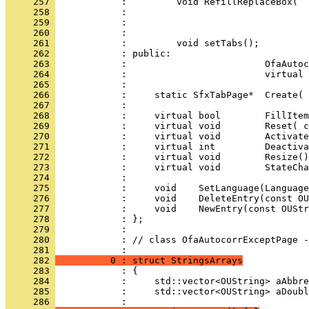
     257 
     258 
     259 
     260 
     261 
     262 
     263 
     264 
     265 
     266 
     267 
     268 
     269 
     270 
     271 
     272 
     273 
     274 
     275 
     276 
     277 
     278 
     279 
     280 
            : // class OfaAutocorrExceptPage -
     281 
     282 
          0 : struct StringsArrays
     283 
     284 
     285 
            :     std::vector<OUString> aDoubl
     286 