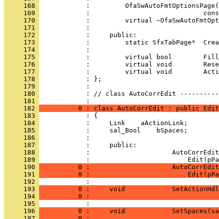
     168 
     169 
     170 
     171 
     172 
     173 
     174 
     175 
     176 
     177 
     178 
     179 
     180 
            : // class AutoCorrEdit ----------
     181 
     182 
          0 : class AutoCorrEdit : public Edit
     183 
     184 
     185 
     186 
     187 
     188 
            :                     AutoCorrEdi
     189 
     190 
          0 :                     AutoCorrEdit
     191 
          0 :                         Edit(pPa
     192 
     193 
          0 :     void            SetActionHdl
     194 
          0 :                                 
     195 
     196 
          0 :     void            SetSpaces(sa
     197 
          0 :                                 