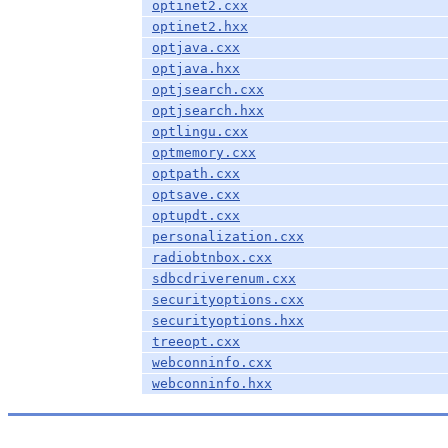
optinet2.cxx
optinet2.hxx
optjava.cxx
optjava.hxx
optjsearch.cxx
optjsearch.hxx
optlingu.cxx
optmemory.cxx
optpath.cxx
optsave.cxx
optupdt.cxx
personalization.cxx
radiobtnbox.cxx
sdbcdriverenum.cxx
securityoptions.cxx
securityoptions.hxx
treeopt.cxx
webconninfo.cxx
webconninfo.hxx