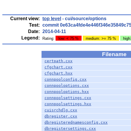
Current view:
top level
- cui/source/options
Test:
commit 0e63ca4fde4e446f346e35849c7
Date:
2014-04-11
Legend:
Rating:
low: < 75 %
medium: >= 75 %
high
Filename
certpath.cxx
cfgchart.cxx
cfgchart.hxx
connpoolconfig.cxx
connpooloptions.cxx
connpooloptions.hxx
connpoolsettings.cxx
connpoolsettings.hxx
cuisrchdlg.cxx
dbregister.cxx
dbregisterednamesconfig.cxx
dbregistersettings.cxx