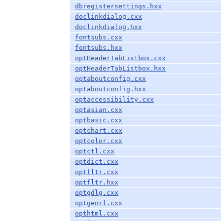
dbregistersettings.hxx
doclinkdialog.cxx
doclinkdialog.hxx
fontsubs.cxx
fontsubs.hxx
optHeaderTabListbox.cxx
optHeaderTabListbox.hxx
optaboutconfig.cxx
optaboutconfig.hxx
optaccessibility.cxx
optasian.cxx
optbasic.cxx
optchart.cxx
optcolor.cxx
optctl.cxx
optdict.cxx
optfltr.cxx
optfltr.hxx
optgdlg.cxx
optgenrl.cxx
opthtml.cxx