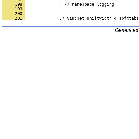
     198 
     199 
     200 
     201 
Generated