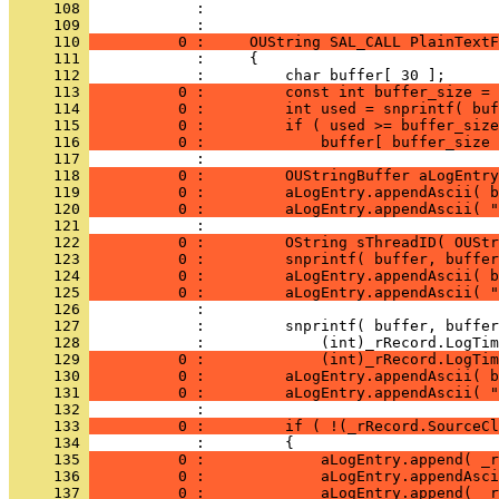
     108 
            : 
     109 
     110 
          0 :     OUString SAL_CALL PlainTextF
     111 
     112 
     113 
          0 :         const int buffer_size = 
     114 
          0 :         int used = snprintf( buf
     115 
          0 :         if ( used >= buffer_size
     116 
          0 :             buffer[ buffer_size 
     117 
     118 
          0 :         OUStringBuffer aLogEntry
     119 
          0 :         aLogEntry.appendAscii( b
     120 
          0 :         aLogEntry.appendAscii( "
     121 
     122 
          0 :         OString sThreadID( OUStr
     123 
          0 :         snprintf( buffer, buffer
     124 
          0 :         aLogEntry.appendAscii( b
     125 
          0 :         aLogEntry.appendAscii( "
     126 
     127 
     128 
     129 
          0 :             (int)_rRecord.LogTim
     130 
          0 :         aLogEntry.appendAscii( b
     131 
          0 :         aLogEntry.appendAscii( "
     132 
     133 
          0 :         if ( !(_rRecord.SourceCl
     134 
     135 
          0 :             aLogEntry.append( _r
     136 
          0 :             aLogEntry.appendAsci
     137 
          0 :             aLogEntry.append( _r