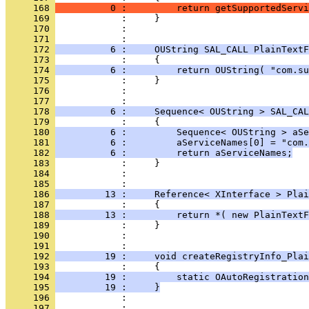
     168 
          0 :         return getSupportedServi
     169 
     170 
            : 
     171 
     172 
          6 :     OUString SAL_CALL PlainText
     173 
     174 
          6 :         return OUString( "com.su
     175 
     176 
            : 
     177 
     178 
          6 :     Sequence< OUString > SAL_CAL
     179 
     180 
          6 :         Sequence< OUString > aSe
     181 
          6 :         aServiceNames[0] = "com.
     182 
          6 :         return aServiceNames;
     183 
     184 
            : 
     185 
     186 
         13 :     Reference< XInterface > Plai
     187 
     188 
         13 :         return *( new PlainTextF
     189 
     190 
            : 
     191 
     192 
         19 :     void createRegistryInfo_Plai
     193 
     194 
         19 :         static OAutoRegistration
     195 
         19 :     }
     196 
     197 