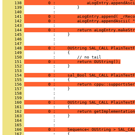
     138 
          0 :             aLogEntry.appendAsci
     139 
     140 
     141 
          0 :         aLogEntry.append( _rReco
     142 
          0 :         aLogEntry.appendAscii( "
     143 
     144 
          0 :         return aLogEntry.makeStr
     145 
     146 
            : 
     147 
     148 
          0 :     OUString SAL_CALL PlainTextF
     149 
     150 
     151 
          0 :         return OUString();
     152 
            :     }
     153 
     154 
          0 :     sal_Bool SAL_CALL PlainTextF
     155 
     156 
          0 :         return cppu::supportsSer
     157 
     158 
            : 
     159 
     160 
          0 :     OUString SAL_CALL PlainTextF
     161 
     162 
          0 :         return getImplementation
     163 
     164 
            : 
     165 
     166 
          0 :     Sequence< OUString > SAL_CAL
     167 