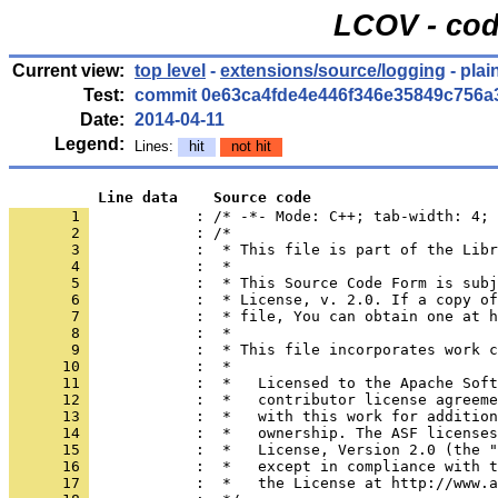
LCOV - cod
Current view:
top level
-
extensions/source/logging
- plai
Test:
commit 0e63ca4fde4e446f346e35849c756a
Date:
2014-04-11
Legend:
Lines:
hit
not hit
          Line data    Source code
       1 
            : /* -*- Mode: C++; tab-width: 4; 
       2 
       3 
       4 
       5 
       6 
       7 
       8 
       9 
      10 
      11 
      12 
      13 
      14 
      15 
      16 
      17 