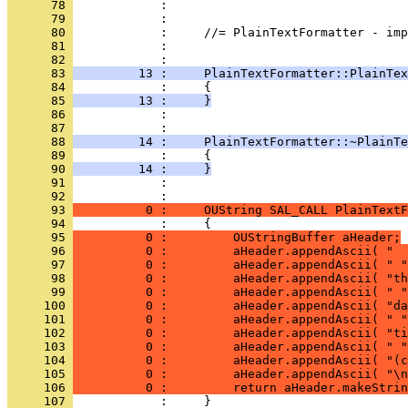
      78 
      79 
      80 
      81 
            : 
      82 
      83 
         13 :     PlainTextFormatter::PlainTex
      84 
      85 
         13 :     }
      86 
            : 
      87 
      88 
         14 :     PlainTextFormatter::~PlainTe
      89 
      90 
         14 :     }
      91 
            : 
      92 
      93 
          0 :     OUString SAL_CALL PlainTextF
      94 
      95 
          0 :         OUStringBuffer aHeader;
      96 
          0 :         aHeader.appendAscii( "  
      97 
          0 :         aHeader.appendAscii( " "
      98 
          0 :         aHeader.appendAscii( "th
      99 
          0 :         aHeader.appendAscii( " "
     100 
          0 :         aHeader.appendAscii( "da
     101 
          0 :         aHeader.appendAscii( " "
     102 
          0 :         aHeader.appendAscii( "ti
     103 
          0 :         aHeader.appendAscii( " "
     104 
          0 :         aHeader.appendAscii( "(c
     105 
          0 :         aHeader.appendAscii( "\n
     106 
          0 :         return aHeader.makeStrin
     107 