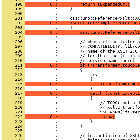
     198 
          0 :         return sExpandedUrl;
     199 
     200 
            : 
     201 
     202 
          0 :     XSLTFilter::impl_createTrans
     203 
     204 
          0 :         css::uno::Reference<xslt
     205 
     206 
     207 
     208 
     209 
     210 
     211 
          0 :         if (rTransformer.toBoole
     212 
     213 
     214 
     215 
          0 :                 xTransformer = x
     216 
     217 
          0 :             catch (const Excepti
     218 
     219 
     220 
     221 
     222 
          0 :                 throw;
     223 
     224 
     225 
     226 