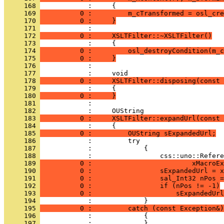
     168 
     169 
          0 :         m_cTransformed = osl_cre
     170 
          0 :     }
     171 
     172 
          0 :     XSLTFilter::~XSLTFilter()
     173 
     174 
          0 :         osl_destroyCondition(m_c
     175 
          0 :     }
     176 
            : 
     177 
     178 
          0 :     XSLTFilter::disposing(const 
     179 
     180 
          0 :     }
     181 
            : 
     182 
     183 
          0 :     XSLTFilter::expandUrl(const 
     184 
     185 
          0 :         OUString sExpandedUrl;
     186 
     187 
     188 
     189 
          0 :                         xMacroEx
     190 
          0 :                 sExpandedUrl = x
     191 
          0 :                 sal_Int32 nPos =
     192 
          0 :                 if (nPos != -1)
     193 
          0 :                     sExpandedUrl
     194 
     195 
          0 :         catch (const Exception&)
     196 
     197 