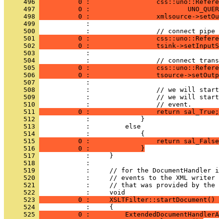
     496 
          0 :                 css::uno::Refere
     497 
          0 :                         UNO_QUER
     498 
          0 :                 xmlsource->setOu
     499 
     500 
     501 
          0 :                 css::uno::Refere
     502 
          0 :                 tsink->setInputS
     503 
     504 
     505 
          0 :                 css::uno::Refere
     506 
          0 :                 tsource->setOutp
     507 
     508 
     509 
     510 
     511 
          0 :                 return sal_True;
     512 
     513 
     514 
     515 
          0 :                 return sal_False
     516 
          0 :             }
     517 
     518 
     519 
     520 
     521 
            :     // that was provided by the 
     522 
     523 
          0 :     XSLTFilter::startDocument() 
     524 
     525 
          0 :         ExtendedDocumentHandlerA