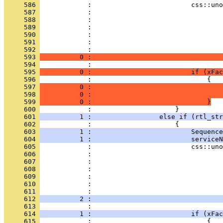
     586 
     587 
     588 
     589 
     590 
     591 
     592 
     593 
          0 :                                 
     594 
     595 
          0 :                         if (xFac
     596 
     597 
          0 :                                 
     598 
          0 :                                 
     599 
          0 :                             }
     600 
     601 
          1 :                 else if (rtl_str
     602 
     603 
          1 :                         Sequence
     604 
          1 :                         serviceN
     605 
     606 
     607 
     608 
     609 
     610 
     611 
     612 
          2 :                                 
     613 
     614 
          1 :                         if (xFac
     615 