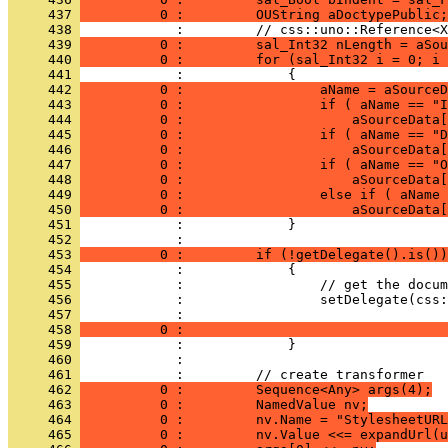
     437 
          0 :         OUString aDoctypePublic;
     438 
     439 
          0 :         sal_Int32 nLength = aSou
     440 
          0 :         for (sal_Int32 i = 0; i 
     441 
     442 
          0 :                 aName = aSourceD
     443 
          0 :                 if ( aName == "I
     444 
          0 :                     aSourceData[
     445 
          0 :                 if ( aName == "D
     446 
          0 :                     aSourceData[
     447 
          0 :                 if ( aName == "O
     448 
          0 :                     aSourceData[
     449 
          0 :                 else if ( aName 
     450 
          0 :                     aSourceData[
     451 
     452 
     453 
          0 :         if (!getDelegate().is())
     454 
     455 
     456 
     457 
     458 
          0 :                                 
     459 
     460 
     461 
     462 
          0 :         Sequence<Any> args(4);
     463 
          0 :         NamedValue nv;
     464 
          0 :         nv.Name = "StylesheetURL
     465 
          0 :         nv.Value <<= expandUrl(u