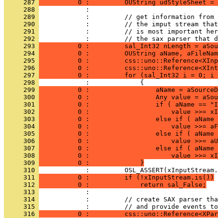
     287 
          0 :         OUString udStyleSheet = 
     288 
     289 
     290 
     291 
     292 
     293 
          0 :         sal_Int32 nLength = aSou
     294 
          0 :         OUString aName, aFileNam
     295 
          0 :         css::uno::Reference<XInp
     296 
          0 :         css::uno::Reference<XInt
     297 
          0 :         for (sal_Int32 i = 0; i 
     298 
     299 
          0 :                 aName = aSourceD
     300 
          0 :                 Any value = aSou
     301 
          0 :                 if ( aName == "I
     302 
          0 :                     value >>= xI
     303 
          0 :                 else if ( aName 
     304 
          0 :                     value >>= aF
     305 
          0 :                 else if ( aName 
     306 
          0 :                     value >>= aU
     307 
          0 :                 else if ( aName 
     308 
          0 :                     value >>= xI
     309 
          0 :             }
     310 
     311 
          0 :         if (!xInputStream.is())
     312 
          0 :             return sal_False;
     313 
     314 
     315 
     316 
          0 :         css::uno::Reference<XPar