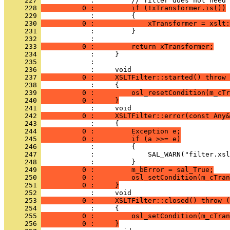
     227 
     228 
          0 :         if (!xTransformer.is())
     229 
     230 
          0 :             xTransformer = xslt:
     231 
     232 
     233 
          0 :         return xTransformer;
     234 
     235 
            : 
     236 
     237 
          0 :     XSLTFilter::started() throw 
     238 
     239 
          0 :         osl_resetCondition(m_cTr
     240 
          0 :     }
     241 
     242 
          0 :     XSLTFilter::error(const Any&
     243 
     244 
          0 :         Exception e;
     245 
          0 :         if (a >>= e)
     246 
     247 
     248 
     249 
          0 :         m_bError = sal_True;
     250 
          0 :         osl_setCondition(m_cTran
     251 
          0 :     }
     252 
     253 
          0 :     XSLTFilter::closed() throw (
     254 
     255 
          0 :         osl_setCondition(m_cTran
     256 
          0 :     }