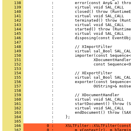
     138 
     139 
     140 
     141 
     142 
     143 
     144 
     145 
     146 
     147 
     148 
     149 
     150 
     151 
     152 
     153 
     154 
     155 
     156 
     157 
     158 
     159 
     160 
     161 
     162 
     163 
     164 
            :     };
     165 
     166 
          0 :     XSLTFilter::XSLTFilter(const
     167 
          0 :         m_xContext(r), m_bTermin