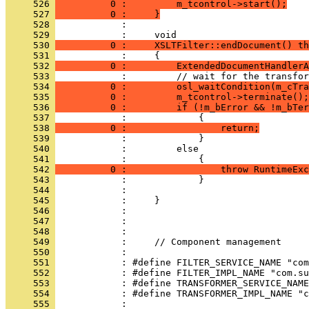
     526 
          0 :         m_tcontrol->start();
     527 
          0 :     }
     528 
            : 
     529 
     530 
          0 :     XSLTFilter::endDocument() th
     531 
     532 
          0 :         ExtendedDocumentHandlerA
     533 
     534 
          0 :         osl_waitCondition(m_cTra
     535 
          0 :         m_tcontrol->terminate();
     536 
          0 :         if (!m_bError && !m_bTer
     537 
     538 
          0 :                 return;
     539 
     540 
     541 
     542 
          0 :                 throw RuntimeExc
     543 
     544 
     545 
     546 
     547 
     548 
     549 
     550 
     551 
     552 
     553 
     554 
     555 
            : 