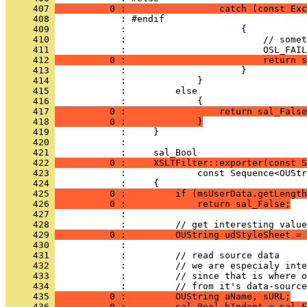
     407 
          0 :                 catch (const Exc
     408 
     409 
     410 
     411 
     412 
          0 :                         return s
     413 
     414 
     415 
     416 
     417 
          0 :                 return sal_False
     418 
          0 :             }
     419 
     420 
            : 
     421 
     422 
          0 :     XSLTFilter::exporter(const S
     423 
     424 
     425 
          0 :         if (msUserData.getLength
     426 
          0 :             return sal_False;
     427 
     428 
     429 
          0 :         OUString udStyleSheet = 
     430 
     431 
     432 
     433 
     434 
     435 
          0 :         OUString aName, sURL;
     436 
          0 :         sal_Bool bIndent = sal_F