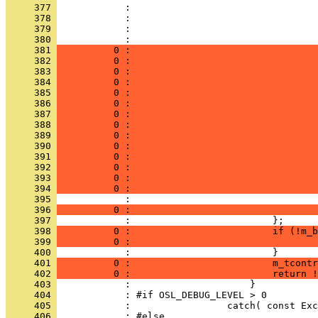
     377 
     378 
     379 
     380 
     381 
          0 :                                 
     382 
          0 :                                 
     383 
          0 :                                 
     384 
          0 :                                 
     385 
          0 :                                 
     386 
          0 :                                 
     387 
          0 :                                 
     388 
          0 :                                 
     389 
          0 :                                 
     390 
          0 :                                 
     391 
          0 :                                 
     392 
          0 :                                 
     393 
          0 :                                 
     394 
          0 :                                 
     395 
     396 
          0 :                                 
     397 
     398 
          0 :                         if (!m_b
     399 
          0 :                                 
     400 
     401 
          0 :                         m_tcontr
     402 
          0 :                         return !
     403 
     404 
     405 
     406 