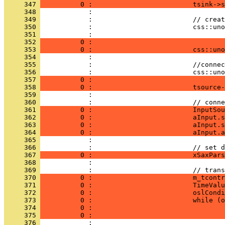
     347 
          0 :                         tsink->s
     348 
     349 
     350 
     351 
     352 
          0 :                                 
     353 
          0 :                         css::uno
     354 
     355 
     356 
     357 
          0 :                                 
     358 
          0 :                         tsource-
     359 
     360 
     361 
          0 :                         InputSou
     362 
          0 :                         aInput.s
     363 
          0 :                         aInput.s
     364 
          0 :                         aInput.a
     365 
     366 
     367 
          0 :                         xSaxPars
     368 
     369 
     370 
          0 :                         m_tcontr
     371 
          0 :                         TimeValu
     372 
          0 :                         oslCondi
     373 
          0 :                         while (o
     374 
          0 :                                 
     375 
          0 :                                 
     376 