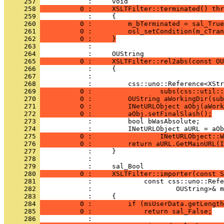
     257 
     258 
          0 :     XSLTFilter::terminated() thr
     259 
     260 
          0 :         m_bTerminated = sal_True
     261 
          0 :         osl_setCondition(m_cTran
     262 
          0 :     }
     263 
            : 
     264 
     265 
          0 :     XSLTFilter::rel2abs(const OU
     266 
     267 
     268 
     269 
          0 :                 subs(css::util::
     270 
          0 :         OUString aWorkingDir(sub
     271 
          0 :         INetURLObject aObj(aWork
     272 
          0 :         aObj.setFinalSlash();
     273 
     274 
     275 
          0 :                 INetURLObject::W
     276 
          0 :         return aURL.GetMainURL(I
     277 
     278 
            : 
     279 
     280 
          0 :     XSLTFilter::importer(const S
     281 
     282 
     283 
     284 
          0 :         if (msUserData.getLength
     285 
          0 :             return sal_False;
     286 