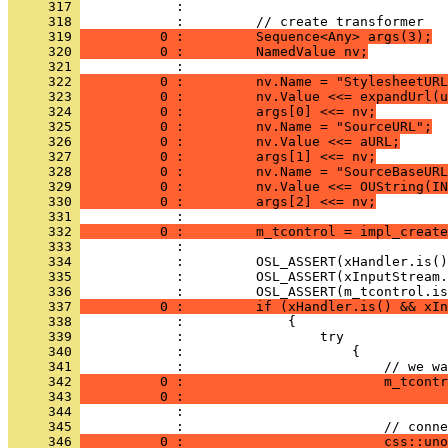
     317 
     318 
     319 
          0 :         Sequence<Any> args(3);
     320 
          0 :         NamedValue nv;
     321 
     322 
          0 :         nv.Name = "StylesheetURL
     323 
          0 :         nv.Value <<= expandUrl(u
     324 
          0 :         args[0] <<= nv;
     325 
          0 :         nv.Name = "SourceURL";
     326 
          0 :         nv.Value <<= aURL;
     327 
          0 :         args[1] <<= nv;
     328 
          0 :         nv.Name = "SourceBaseURL
     329 
          0 :         nv.Value <<= OUString(IN
     330 
          0 :         args[2] <<= nv;
     331 
     332 
          0 :         m_tcontrol = impl_create
     333 
     334 
     335 
     336 
     337 
          0 :         if (xHandler.is() && xIn
     338 
     339 
     340 
     341 
     342 
          0 :                         m_tcontr
     343 
          0 :                                 
     344 
     345 
     346 
          0 :                         css::uno