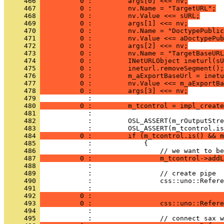
     466 
          0 :         args[0] <<= nv;
     467 
          0 :         nv.Name = "TargetURL";
     468 
          0 :         nv.Value <<= sURL;
     469 
          0 :         args[1] <<= nv;
     470 
          0 :         nv.Name = "DoctypePublic
     471 
          0 :         nv.Value <<= aDoctypePub
     472 
          0 :         args[2] <<= nv;
     473 
          0 :         nv.Name = "TargetBaseURL
     474 
          0 :         INetURLObject ineturl(sU
     475 
          0 :         ineturl.removeSegment();
     476 
          0 :         m_aExportBaseUrl = inet
     477 
          0 :         nv.Value <<= m_aExportBa
     478 
          0 :         args[3] <<= nv;
     479 
     480 
          0 :         m_tcontrol = impl_create
     481 
     482 
     483 
     484 
          0 :         if (m_tcontrol.is() && m
     485 
     486 
     487 
          0 :                 m_tcontrol->addL
     488 
     489 
     490 
     491 
     492 
          0 :                                 
     493 
          0 :                 css::uno::Refere
     494 
     495 