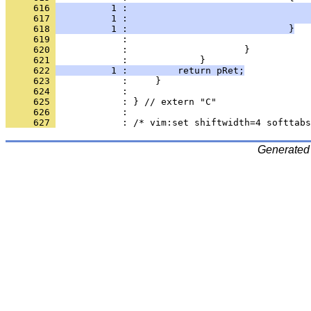
     616 
          1 :                                 
     617 
          1 :                                 
     618 
          1 :                             }
     619 
     620 
     621 
     622 
          1 :         return pRet;
     623 
     624 
     625 
     626 
     627 
Generated