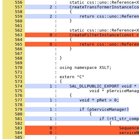
     556 
     557 
          2 :     CreateTransformerInstance(co
     558 
     559 
          2 :         return css::uno::Referen
     560 
     561 
            : 
     562 
     563 
          0 :     CreateFilterInstance(const c
     564 
     565 
          0 :         return css::uno::Referen
     566 
     567 
     568 
     569 
     570 
     571 
     572 
            : extern "C"
     573 
     574 
          1 :     SAL_DLLPUBLIC_EXPORT void * 
     575 
     576 
     577 
          1 :         void * pRet = 0;
     578 
     579 
          1 :         if (pServiceManager)
     580 
     581 
          1 :                 if (rtl_str_comp
     582 
     583 
          0 :                         Sequence
     584 
          0 :                         serviceN
     585 