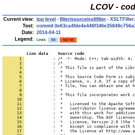
LCOV - cod
Current view:
top level
-
filter/source/xsltfilter
- XSLTFilter
Test:
commit 0e63ca4fde4e446f346e35849c756a
Date:
2014-04-11
Legend:
Lines:
hit
not hit
          Line data    Source code
       1 
            : /* -*- Mode: C++; tab-width: 4; 
       2 
       3 
       4 
       5 
       6 
       7 
       8 
       9 
      10 
      11 
      12 
      13 
      14 
      15 
      16 
      17 