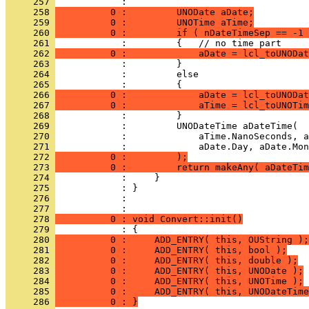
     257 
     258 
          0 :         UNODate aDate;
     259 
          0 :         UNOTime aTime;
     260 
          0 :         if ( nDateTimeSep == -1 
     261 
     262 
          0 :             aDate = lcl_toUNODat
     263 
     264 
     265 
     266 
          0 :             aDate = lcl_toUNODat
     267 
          0 :             aTime = lcl_toUNOTim
     268 
     269 
     270 
     271 
     272 
          0 :         );
     273 
          0 :         return makeAny( aDateTim
     274 
     275 
     276 
            : 
     277 
     278 
          0 : void Convert::init()
     279 
     280 
          0 :     ADD_ENTRY( this, OUString );
     281 
          0 :     ADD_ENTRY( this, bool );
     282 
          0 :     ADD_ENTRY( this, double );
     283 
          0 :     ADD_ENTRY( this, UNODate );
     284 
          0 :     ADD_ENTRY( this, UNOTime );
     285 
          0 :     ADD_ENTRY( this, UNODateTime
     286 
          0 : }