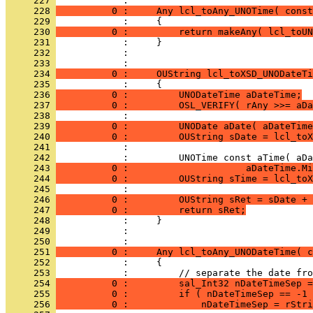
     227 
     228 
          0 :     Any lcl_toAny_UNOTime( const
     229 
     230 
          0 :         return makeAny( lcl_toUN
     231 
     232 
            : 
     233 
     234 
          0 :     OUString lcl_toXSD_UNODateTi
     235 
     236 
          0 :         UNODateTime aDateTime;
     237 
          0 :         OSL_VERIFY( rAny >>= aDa
     238 
     239 
          0 :         UNODate aDate( aDateTim
     240 
          0 :         OUString sDate = lcl_toX
     241 
     242 
     243 
          0 :                     aDateTime.Mi
     244 
          0 :         OUString sTime = lcl_toX
     245 
     246 
          0 :         OUString sRet = sDate + 
     247 
          0 :         return sRet;
     248 
     249 
            : 
     250 
     251 
          0 :     Any lcl_toAny_UNODateTime( c
     252 
     253 
     254 
          0 :         sal_Int32 nDateTimeSep =
     255 
          0 :         if ( nDateTimeSep == -1 
     256 
          0 :             nDateTimeSep = rStri