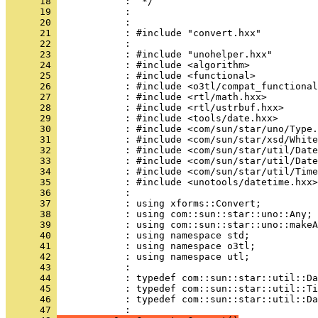
      18 
      19 
      20 
      21 
      22 
      23 
      24 
      25 
      26 
      27 
      28 
      29 
      30 
      31 
      32 
      33 
      34 
      35 
      36 
      37 
      38 
      39 
      40 
      41 
      42 
      43 
      44 
      45 
      46 
            : typedef com::sun::star::util::Da
      47 