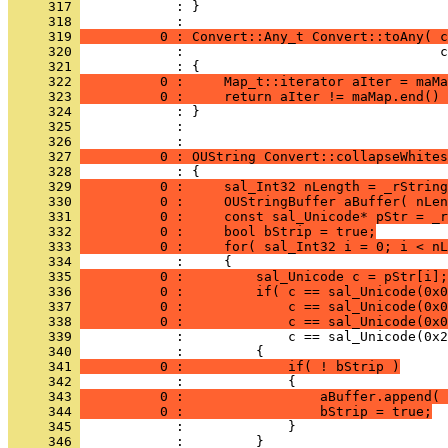
     317 
            : }
     318 
     319 
          0 : Convert::Any_t Convert::toAny( c
     320 
     321 
     322 
          0 :     Map_t::iterator aIter = maMa
     323 
          0 :     return aIter != maMap.end() 
     324 
     325 
            : 
     326 
     327 
          0 : OUString Convert::collapseWhites
     328 
     329 
          0 :     sal_Int32 nLength = _rString
     330 
          0 :     OUStringBuffer aBuffer( nLen
     331 
          0 :     const sal_Unicode* pStr = _r
     332 
          0 :     bool bStrip = true;
     333 
          0 :     for( sal_Int32 i = 0; i < nL
     334 
     335 
          0 :         sal_Unicode c = pStr[i];
     336 
          0 :         if( c == sal_Unicode(0x0
     337 
          0 :             c == sal_Unicode(0x0
     338 
          0 :             c == sal_Unicode(0x0
     339 
     340 
     341 
          0 :             if( ! bStrip )
     342 
     343 
          0 :                 aBuffer.append( 
     344 
          0 :                 bStrip = true;
     345 
     346 