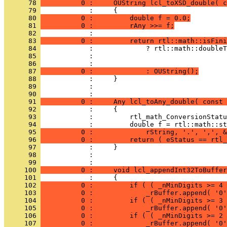
      78 
          0 :     OUString lcl_toXSD_double( c
      79 
      80 
          0 :         double f = 0.0;
      81 
          0 :         rAny >>= f;
      82 
      83 
          0 :         return rtl::math::isFini
      84 
      85 
      86 
      87 
          0 :             : OUString();
      88 
      89 
            : 
      90 
      91 
          0 :     Any lcl_toAny_double( const 
      92 
      93 
      94 
      95 
          0 :             rString, '.', ',', &
      96 
          0 :         return ( eStatus == rtl_
      97 
      98 
            : 
      99 
     100 
          0 :     void lcl_appendInt32ToBuffer
     101 
     102 
          0 :         if ( ( _nMinDigits >= 4 
     103 
          0 :             _rBuffer.append( '0'
     104 
          0 :         if ( ( _nMinDigits >= 3 
     105 
          0 :             _rBuffer.append( '0'
     106 
          0 :         if ( ( _nMinDigits >= 2 
     107 
          0 :             _rBuffer.append( '0'