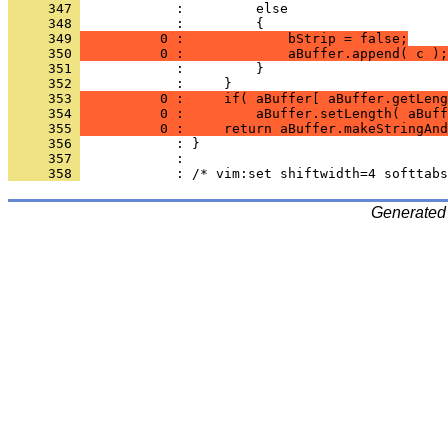
     347 
     348 
     349 
          0 :             bStrip = false;
     350 
          0 :             aBuffer.append( c );
     351 
     352 
     353 
          0 :     if( aBuffer[ aBuffer.getLeng
     354 
          0 :         aBuffer.setLength( aBuff
     355 
          0 :     return aBuffer.makeStringAnd
     356 
     357 
     358 
Generated