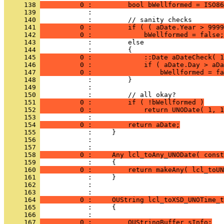
     138 
          0 :         bool bWellformed = ISO86
     139 
     140 
     141 
          0 :         if ( ( aDate.Year > 9999
     142 
          0 :             bWellformed = false;
     143 
     144 
     145 
          0 :             ::Date aDateCheck( 1
     146 
          0 :             if ( aDate.Day > aDa
     147 
          0 :                 bWellformed = fa
     148 
     149 
     150 
     151 
          0 :         if ( !bWellformed )
     152 
          0 :             return UNODate( 1, 1
     153 
     154 
          0 :         return aDate;
     155 
     156 
            : 
     157 
     158 
          0 :     Any lcl_toAny_UNODate( const
     159 
     160 
          0 :         return makeAny( lcl_toUN
     161 
     162 
            : 
     163 
     164 
          0 :     OUString lcl_toXSD_UNOTime_t
     165 
     166 
     167 
          0 :         OUStringBuffer sInfo;