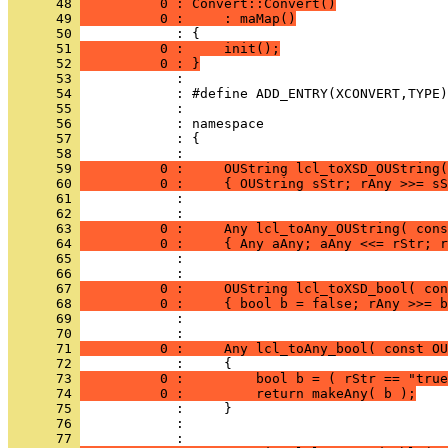
      48 
          0 : Convert::Convert()
      49 
          0 :     : maMap()
      50 
      51 
          0 :     init();
      52 
          0 : }
      53 
      54 
      55 
      56 
      57 
            : {
      58 
      59 
          0 :     OUString lcl_toXSD_OUString(
      60 
          0 :     { OUString sStr; rAny >>= sS
      61 
            : 
      62 
      63 
          0 :     Any lcl_toAny_OUString( cons
      64 
          0 :     { Any aAny; aAny <<= rStr; r
      65 
            : 
      66 
      67 
          0 :     OUString lcl_toXSD_bool( con
      68 
          0 :     { bool b = false; rAny >>= b
      69 
            : 
      70 
      71 
          0 :     Any lcl_toAny_bool( const OU
      72 
      73 
          0 :         bool b = ( rStr == "true
      74 
          0 :         return makeAny( b );
      75 
      76 
            : 
      77 