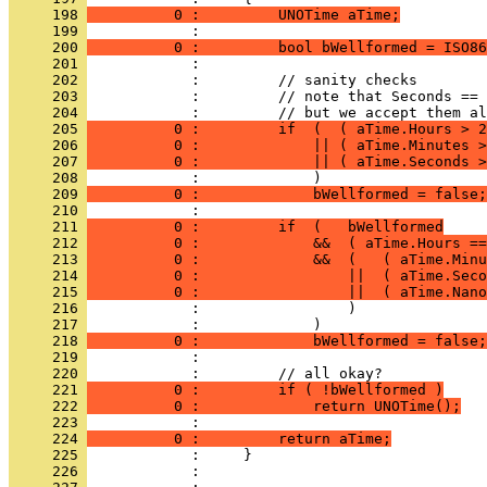
     198 
          0 :         UNOTime aTime;
     199 
     200 
          0 :         bool bWellformed = ISO86
     201 
     202 
     203 
     204 
     205 
          0 :         if  (  ( aTime.Hours > 2
     206 
          0 :             || ( aTime.Minutes >
     207 
          0 :             || ( aTime.Seconds >
     208 
     209 
          0 :             bWellformed = false;
     210 
     211 
          0 :         if  (   bWellformed
     212 
          0 :             &&  ( aTime.Hours ==
     213 
          0 :             &&  (   ( aTime.Minu
     214 
          0 :                 ||  ( aTime.Seco
     215 
          0 :                 ||  ( aTime.Nano
     216 
     217 
     218 
          0 :             bWellformed = false;
     219 
     220 
     221 
          0 :         if ( !bWellformed )
     222 
          0 :             return UNOTime();
     223 
     224 
          0 :         return aTime;
     225 
     226 
            : 