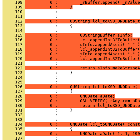
     108 
          0 :         _rBuffer.append( _nValue
     109 
          0 :     }
     110 
            : 
     111 
     112 
          0 :     OUString lcl_toXSD_UNODate_t
     113 
     114 
     115 
          0 :         OUStringBuffer sInfo;
     116 
          0 :         lcl_appendInt32ToBuffer(
     117 
          0 :         sInfo.appendAscii( "-" )
     118 
          0 :         lcl_appendInt32ToBuffer(
     119 
          0 :         sInfo.appendAscii( "-" )
     120 
          0 :         lcl_appendInt32ToBuffer(
     121 
     122 
          0 :         return sInfo.makeStringA
     123 
     124 
            : 
     125 
     126 
          0 :     OUString lcl_toXSD_UNODate( 
     127 
     128 
          0 :         UNODate aDate;
     129 
          0 :         OSL_VERIFY( rAny >>= aDa
     130 
          0 :         return lcl_toXSD_UNODate
     131 
     132 
            : 
     133 
     134 
          0 :     UNODate lcl_toUNODate( const
     135 
     136 
          0 :         UNODate aDate( 1, 1, 190
     137 