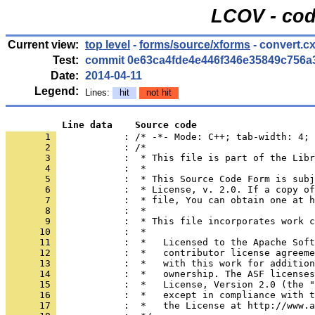
LCOV - cod
Current view:
top level
-
forms/source/xforms
- convert.c
Test:
commit 0e63ca4fde4e446f346e35849c756a
Date:
2014-04-11
Legend:
Lines:
hit
not hit
          Line data    Source code
       1 
            : /* -*- Mode: C++; tab-width: 4; 
       2 
       3 
       4 
       5 
       6 
       7 
       8 
       9 
      10 
      11 
      12 
      13 
      14 
      15 
      16 
      17 