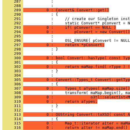
     287 
            : 
     288 
     289 
          0 : Convert& Convert::get()
     290 
     291 
     292 
     293 
          0 :     if( pConvert == NULL )
     294 
          0 :         pConvert = new Convert()
     295 
     296 
     297 
          0 :     return *pConvert;
     298 
            : }
     299 
     300 
          0 : bool Convert::hasType( const Typ
     301 
     302 
          0 :     return maMap.find( rType ) !
     303 
            : }
     304 
     305 
          0 : Convert::Types_t Convert::getTyp
     306 
     307 
          0 :     Types_t aTypes( maMap.size()
     308 
     309 
          0 :                o3tl::select1st<M
     310 
          0 :     return aTypes;
     311 
            : }
     312 
     313 
          0 : OUString Convert::toXSD( const A
     314 
     315 
          0 :     Map_t::iterator aIter = maMa
     316 
          0 :     return aIter != maMap.end() 