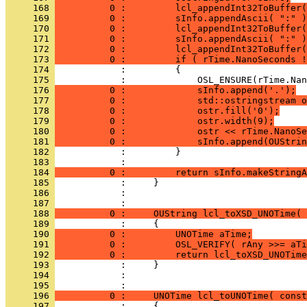
     168 
          0 :         lcl_appendInt32ToBuffer(
     169 
          0 :         sInfo.appendAscii( ":" )
     170 
          0 :         lcl_appendInt32ToBuffer(
     171 
          0 :         sInfo.appendAscii( ":" )
     172 
          0 :         lcl_appendInt32ToBuffer(
     173 
          0 :         if ( rTime.NanoSeconds !
     174 
     175 
     176 
          0 :             sInfo.append('.');
     177 
          0 :             std::ostringstream o
     178 
          0 :             ostr.fill('0');
     179 
          0 :             ostr.width(9);
     180 
          0 :             ostr << rTime.NanoSe
     181 
          0 :             sInfo.append(OUStri
     182 
     183 
     184 
          0 :         return sInfo.makeStringA
     185 
     186 
            : 
     187 
     188 
          0 :     OUString lcl_toXSD_UNOTime( 
     189 
     190 
          0 :         UNOTime aTime;
     191 
          0 :         OSL_VERIFY( rAny >>= aTi
     192 
          0 :         return lcl_toXSD_UNOTime
     193 
     194 
            : 
     195 
     196 
          0 :     UNOTime lcl_toUNOTime( const
     197 