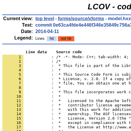
LCOV - cod
Current view:
top level
-
forms/source/xforms
- model.hxx
Test:
commit 0e63ca4fde4e446f346e35849c756a
Date:
2014-04-11
Legend:
Lines:
hit
not hit
          Line data    Source code
       1 
            : /* -*- Mode: C++; tab-width: 4; 
       2 
       3 
       4 
       5 
       6 
       7 
       8 
       9 
      10 
      11 
      12 
      13 
      14 
      15 
      16 
      17 