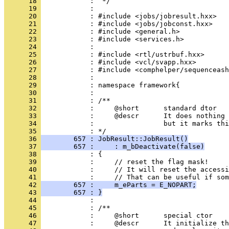
      18 
      19 
      20 
      21 
      22 
      23 
      24 
      25 
      26 
      27 
      28 
      29 
      30 
      31 
      32 
      33 
      34 
            :                 but it marks thi
      35 
      36 
        657 : JobResult::JobResult()
      37 
        657 :     : m_bDeactivate(false)
      38 
      39 
      40 
      41 
      42 
        657 :     m_eParts = E_NOPART;
      43 
        657 : }
      44 
      45 
      46 
      47 