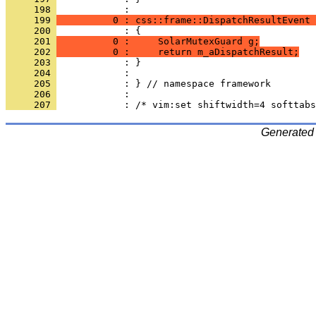
     198 
     199 
          0 : css::frame::DispatchResultEvent 
     200 
     201 
          0 :     SolarMutexGuard g;
     202 
          0 :     return m_aDispatchResult;
     203 
     204 
     205 
     206 
     207 
Generated