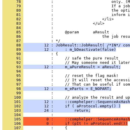
      78 
      79 
      80 
      81 
      82 
      83 
      84 
      85 
      86 
            :                     the job resu
      87 
      88 
         12 : JobResult::JobResult( /*IN*/ con
      89 
         12 :     : m_bDeactivate(false)
      90 
      91 
      92 
      93 
         12 :     m_aPureResult = aResult;
      94 
      95 
      96 
      97 
      98 
         12 :     m_eParts = E_NOPART;
      99 
     100 
     101 
         12 :     ::comphelper::SequenceAsHash
     102 
         12 :     if ( aProtocol.empty() )
     103 
         24 :         return;
     104 
     105 
          0 :     ::comphelper::SequenceAsHash
     106 
          0 :     if (pIt != aProtocol.end())
     107 