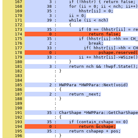
     167 
          3 :     if (!hhstr) { return false; 
     168 
         38 :     for (ii = 0; ii < nch; ii++)
     169 
         35 :         hhstr[ii] = 0;
     170 
          3 :     ii = 0;
     171 
         39 :     while (ii < nch)
     172 
     173 
         35 :         if (0 == (hhstr[ii] = re
     174 
          0 :             return false;
     175 
         35 :         if (hhstr[ii]->hh == CH_
     176 
          2 :             break;
     177 
         33 :           if( hhstr[ii]->hh < CH
     178 
          0 :                 pshape.reserved[
     179 
         33 :         ii += hhstr[ii]->WSize()
     180 
     181 
          3 :     return nch && !hwpf.State();
     182 
     183 
            : 
     184 
     185 
          2 : HWPPara *HWPPara::Next(void)
     186 
     187 
          2 :     return _next;
     188 
     189 
            : 
     190 
     191 
         35 : CharShape *HWPPara::GetCharShape
     192 
     193 
         35 :     if (contain_cshape == 0)
     194 
          0 :         return &cshape;
     195 
         35 :     return cshapep + pos;
     196 