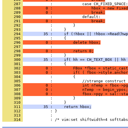
     287 
     288 
          0 :                 hbox = new Fixed
     289 
          0 :                 break;
     290 
     291 
          0 :                 break;
     292 
     293 
     294 
         35 :     if (!hbox || !hbox->Read(hwp
     295 
     296 
          0 :         delete hbox;
     297 
     298 
          0 :         return 0;
     299 
     300 
         35 :     if( hh == CH_TEXT_BOX || hh 
     301 
     302 
          0 :         FBox *fbox = static_cast
     303 
          0 :         if( ( fbox->style.anchor
     304 
     305 
     306 
          0 :             int nTemp = fbox->pg
     307 
          0 :             nTemp -= begin_ypos;
     308 
          0 :             fbox->pgy = sal::sta
     309 
     310 
     311 
         35 :     return hbox;
     312 
     313 
     314 