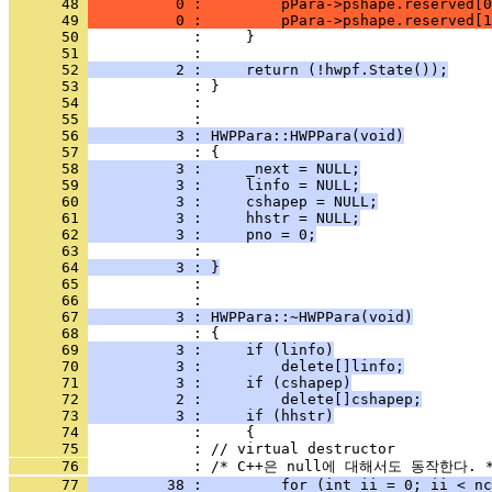
      48 
          0 :         pPara->pshape.reserved[0
      49 
          0 :         pPara->pshape.reserved[1
      50 
      51 
      52 
          2 :     return (!hwpf.State());
      53 
      54 
            : 
      55 
      56 
          3 : HWPPara::HWPPara(void)
      57 
      58 
          3 :     _next = NULL;
      59 
          3 :     linfo = NULL;
      60 
          3 :     cshapep = NULL;
      61 
          3 :     hhstr = NULL;
      62 
          3 :     pno = 0;
      63 
      64 
          3 : }
      65 
            : 
      66 
      67 
          3 : HWPPara::~HWPPara(void)
      68 
      69 
          3 :     if (linfo)
      70 
          3 :         delete[]linfo;
      71 
          3 :     if (cshapep)
      72 
          2 :         delete[]cshapep;
      73 
          3 :     if (hhstr)
      74 
      75 
      76 
      77 
         38 :         for (int ii = 0; ii < nc