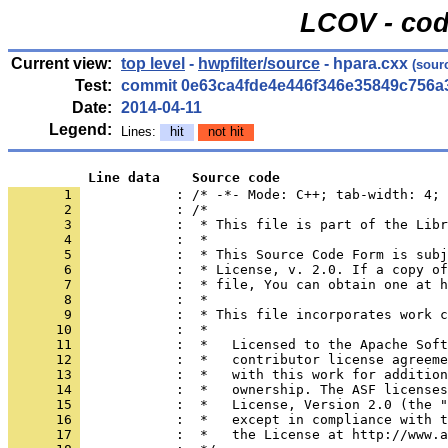
LCOV - cod
Current view:
top level
-
hwpfilter/source
- hpara.cxx
(sour
Test:
commit 0e63ca4fde4e446f346e35849c756a
Date:
2014-04-11
Legend:
Lines:
hit
not hit
          Line data    Source code
       1 
            : /* -*- Mode: C++; tab-width: 4; 
       2 
       3 
       4 
       5 
       6 
       7 
       8 
       9 
      10 
      11 
      12 
      13 
      14 
      15 
      16 
      17 