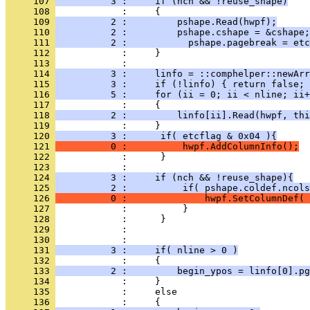
     107 
          3 :     if (nch && !reuse_shape)
     108 
     109 
          2 :         pshape.Read(hwpf);
     110 
          2 :         pshape.cshape = &cshape;
     111 
          2 :           pshape.pagebreak = etc
     112 
     113 
     114 
          3 :     linfo = ::comphelper::newArr
     115 
          3 :     if (!linfo) { return false; 
     116 
          5 :     for (ii = 0; ii < nline; ii+
     117 
     118 
          2 :         linfo[ii].Read(hwpf, thi
     119 
     120 
          3 :      if( etcflag & 0x04 ){
     121 
          0 :          hwpf.AddColumnInfo();
     122 
     123 
     124 
          3 :     if (nch && !reuse_shape){
     125 
          2 :          if( pshape.coldef.ncols
     126 
          0 :              hwpf.SetColumnDef( 
     127 
     128 
     129 
     130 
     131 
          3 :     if( nline > 0 )
     132 
     133 
          2 :         begin_ypos = linfo[0].pg
     134 
     135 
     136 