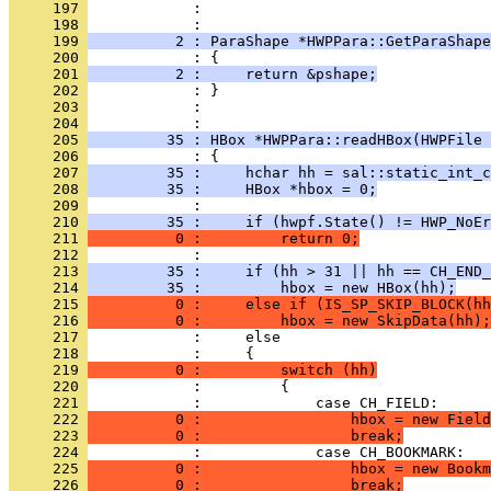
     197 
            : 
     198 
     199 
          2 : ParaShape *HWPPara::GetParaShape
     200 
     201 
          2 :     return &pshape;
     202 
     203 
            : 
     204 
     205 
         35 : HBox *HWPPara::readHBox(HWPFile 
     206 
     207 
         35 :     hchar hh = sal::static_int_c
     208 
         35 :     HBox *hbox = 0;
     209 
     210 
         35 :     if (hwpf.State() != HWP_NoEr
     211 
          0 :         return 0;
     212 
     213 
         35 :     if (hh > 31 || hh == CH_END_
     214 
         35 :         hbox = new HBox(hh);
     215 
          0 :     else if (IS_SP_SKIP_BLOCK(hh
     216 
          0 :         hbox = new SkipData(hh);
     217 
     218 
     219 
          0 :         switch (hh)
     220 
     221 
     222 
          0 :                 hbox = new Field
     223 
          0 :                 break;
     224 
     225 
          0 :                 hbox = new Bookm
     226 
          0 :                 break;