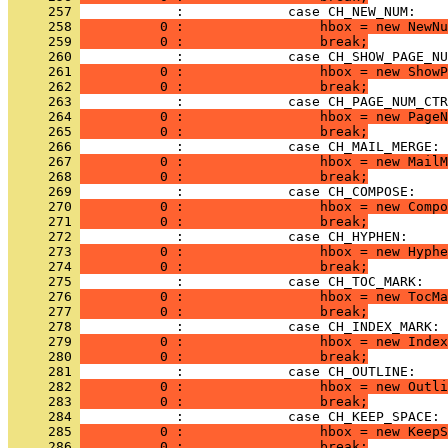
     257 
     258 
          0 :                 hbox = new NewNu
     259 
          0 :                 break;
     260 
     261 
          0 :                 hbox = new ShowP
     262 
          0 :                 break;
     263 
     264 
          0 :                 hbox = new PageN
     265 
          0 :                 break;
     266 
     267 
          0 :                 hbox = new MailM
     268 
          0 :                 break;
     269 
     270 
          0 :                 hbox = new Compo
     271 
          0 :                 break;
     272 
     273 
          0 :                 hbox = new Hyphe
     274 
          0 :                 break;
     275 
     276 
          0 :                 hbox = new TocMa
     277 
          0 :                 break;
     278 
     279 
          0 :                 hbox = new Index
     280 
          0 :                 break;
     281 
     282 
          0 :                 hbox = new Outli
     283 
          0 :                 break;
     284 
     285 
          0 :                 hbox = new KeepS
     286 
          0 :                 break;