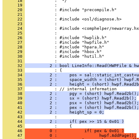
      18 
      19 
      20 
      21 
      22 
      23 
      24 
      25 
      26 
      27 
      28 
      29 
      30 
            : #include "hutil.h"
      31 
      32 
          2 : bool LineInfo::Read(HWPFile & hw
      33 
      34 
          2 :     pos = sal::static_int_cast<u
      35 
          2 :     space_width = (short) hwpf.R
      36 
          2 :     height = (short) hwpf.Read2b
      37 
      38 
          2 :     pgy = (short) hwpf.Read2b();
      39 
          2 :     sx = (short) hwpf.Read2b();
      40 
          2 :     psx = (short) hwpf.Read2b();
      41 
          2 :     pex = (short) hwpf.Read2b();
      42 
          2 :     height_sp = 0;
      43 
      44 
          2 :     if( pex >> 15 & 0x01 )
      45 
      46 
          0 :           if( pex & 0x01 )
      47 
          0 :                 hwpf.AddPage();