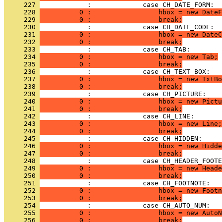
     227 
     228 
          0 :                 hbox = new DateF
     229 
          0 :                 break;
     230 
     231 
          0 :                 hbox = new DateC
     232 
          0 :                 break;
     233 
     234 
          0 :                 hbox = new Tab;
     235 
          0 :                 break;
     236 
     237 
          0 :                 hbox = new TxtBo
     238 
          0 :                 break;
     239 
     240 
          0 :                 hbox = new Pictu
     241 
          0 :                 break;
     242 
     243 
          0 :                 hbox = new Line;
     244 
          0 :                 break;
     245 
     246 
          0 :                 hbox = new Hidde
     247 
          0 :                 break;
     248 
     249 
          0 :                 hbox = new Heade
     250 
          0 :                 break;
     251 
     252 
          0 :                 hbox = new Footn
     253 
          0 :                 break;
     254 
     255 
          0 :                 hbox = new AutoN
     256 
          0 :                 break;