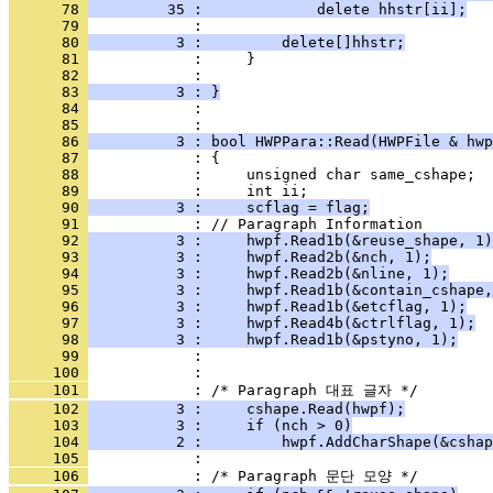
      78 
         35 :             delete hhstr[ii];
      79 
      80 
          3 :         delete[]hhstr;
      81 
      82 
      83 
          3 : }
      84 
            : 
      85 
      86 
          3 : bool HWPPara::Read(HWPFile & hwp
      87 
      88 
      89 
      90 
          3 :     scflag = flag;
      91 
      92 
          3 :     hwpf.Read1b(&reuse_shape, 1)
      93 
          3 :     hwpf.Read2b(&nch, 1);
      94 
          3 :     hwpf.Read2b(&nline, 1);
      95 
          3 :     hwpf.Read1b(&contain_cshape,
      96 
          3 :     hwpf.Read1b(&etcflag, 1);
      97 
          3 :     hwpf.Read4b(&ctrlflag, 1);
      98 
          3 :     hwpf.Read1b(&pstyno, 1);
      99 
     100 
     101 
     102 
          3 :     cshape.Read(hwpf);
     103 
          3 :     if (nch > 0)
     104 
          2 :         hwpf.AddCharShape(&cshap
     105 
     106 