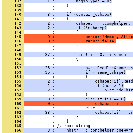
     137 
          1 :         begin_ypos = 0;
     138 
     139 
     140 
          3 :     if (contain_cshape)
     141 
     142 
          2 :         cshapep = ::comphelper::
     143 
          2 :         if (!cshapep)
     144 
     145 
          0 :             perror("Memory Alloc
     146 
          0 :             return false;
     147 
     148 
     149 
         37 :         for (ii = 0; ii < nch; i
     150 
     151 
     152 
         35 :             hwpf.Read1b(&same_cs
     153 
         35 :             if (!same_cshape)
     154 
     155 
          2 :                 cshapep[ii].Read
     156 
          2 :                 if (nch > 1)
     157 
          2 :                     hwpf.AddChar
     158 
     159 
         33 :             else if (ii == 0)
     160 
          0 :                 cshapep[ii] = cs
     161 
     162 
         33 :                 cshapep[ii] = cs
     163 
     164 
     165 
     166 
          3 :     hhstr = ::comphelper::newArr