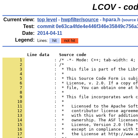
LCOV - cod
Current view:
top level
-
hwpfilter/source
- hpara.h
(source 
Test:
commit 0e63ca4fde4e446f346e35849c756a
Date:
2014-04-11
Legend:
Lines:
hit
not hit
          Line data    Source code
       1 
            : /* -*- Mode: C++; tab-width: 4; 
       2 
       3 
       4 
       5 
       6 
       7 
       8 
       9 
      10 
      11 
      12 
      13 
      14 
      15 
      16 
      17 