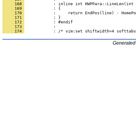
     168 
     169 
     170 
     171 
     172 
     173 
     174 
Generated