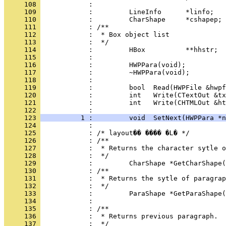
     108 
     109 
     110 
     111 
     112 
     113 
     114 
     115 
     116 
     117 
     118 
     119 
     120 
     121 
            :         int   Write(CHTMLOut &ht
     122 
     123 
          1 :         void  SetNext(HWPPara *n
     124 
     125 
     126 
     127 
     128 
     129 
     130 
     131 
     132 
     133 
     134 
     135 
     136 
     137 