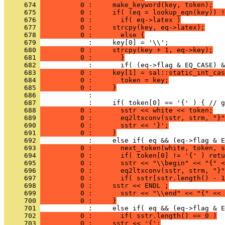
     674 
          0 :     make_keyword(key, token);
     675 
          0 :     if( (eq = lookup_eqn(key)) !
     676 
          0 :       if( eq->latex )
     677 
          0 :     strcpy(key, eq->latex);
     678 
          0 :       else {
     679 
     680 
          0 :     strcpy(key + 1, eq->key);
     681 
          0 :       }
     682 
     683 
          0 :     key[1] = sal::static_int_cas
     684 
          0 :       token = key;
     685 
          0 :     }
     686 
     687 
     688 
          0 :       sstr << white << token;
     689 
          0 :       eq2ltxconv(sstr, strm, "}"
     690 
          0 :       sstr << '}';
     691 
          0 :     }
     692 
     693 
          0 :       next_token(white, token, s
     694 
          0 :       if( token[0] != '{' ) retu
     695 
          0 :       sstr << "\\begin" << "{" <
     696 
          0 :       eq2ltxconv(sstr, strm, "}"
     697 
          0 :       if( sstr[sstr.length() - 1
     698 
          0 :     sstr << ENDL ;
     699 
          0 :       sstr << "\\end" << "{" << 
     700 
          0 :     }
     701 
     702 
          0 :       if( sstr.length() == 0 )
     703 
          0 :     sstr << '{';