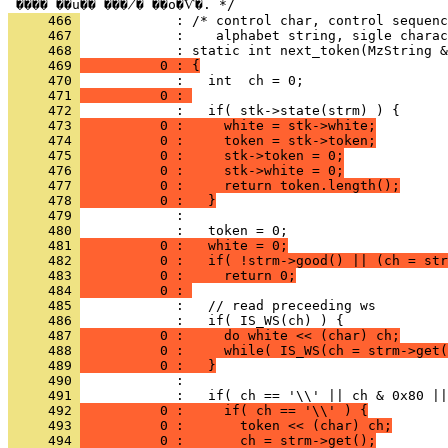
     466 
     467 
            :    alphabet string, sigle charac
     468 
     469 
          0 : {
     470 
     471 
          0 : 
     472 
     473 
          0 :     white = stk->white;
     474 
          0 :     token = stk->token;
     475 
          0 :     stk->token = 0;
     476 
          0 :     stk->white = 0;
     477 
          0 :     return token.length();
     478 
          0 :   }
     479 
     480 
     481 
          0 :   white = 0;
     482 
          0 :   if( !strm->good() || (ch = str
     483 
          0 :     return 0;
     484 
          0 : 
     485 
     486 
     487 
          0 :     do white << (char) ch;
     488 
          0 :     while( IS_WS(ch = strm->get(
     489 
          0 :   }
     490 
     491 
     492 
          0 :     if( ch == '\\' ) {
     493 
          0 :       token << (char) ch;
     494 
          0 :       ch = strm->get();