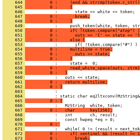
     644 
          0 :     (end && strcmp(token.c_str()
     645 
          0 :     {
     646 
     647 
          0 :       break;
     648 
          0 :     }
     649 
     650 
          0 :     if( !token.compare("atop") |
     651 
          0 :       outs << '{' << state << '}
     652 
          0 :     else {
     653 
     654 
          0 :     multiline = true;
     655 
          0 :       outs << state;
     656 
          0 :     }
     657 
     658 
          0 :     read_white_space(outs, strm)
     659 
          0 :   }
     660 
     661 
          0 :   return multiline;
     662 
          0 : }
     663 
            : 
     664 
     665 
          0 : {
     666 
     667 
          0 :   char      key[256];
     668 
     669 
     670 
          0 : 
     671 
     672 
          0 :     if( sentinel && (result == 1
     673 
          0 :       break;