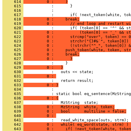
     614 
          0 :     }
     615 
     616 
     617 
     618 
          0 :     break;
     619 
          0 :       // end loop and restart wi
     620 
     621 
          0 :           (token[0] == '_' && st
     622 
          0 :       strcmp("over", token) == 0
     623 
          0 :       strchr("{}#&`", token[0]) 
     624 
          0 :       (!strchr("^_", token[0]) &
     625 
          0 :     push_token(white, token, str
     626 
          0 :     break;
     627 
          0 :       }
     628 
     629 
          0 :   }
     630 
     631 
          0 : 
     632 
     633 
          0 : }
     634 
            : 
     635 
     636 
          0 : {
     637 
     638 
          0 :   MzString  white, token;
     639 
          0 :   bool      multiline = false;
     640 
          0 : 
     641 
     642 
          0 :   while( eq_word(state, strm) ) 
     643 
          0 :     if( !next_token(white, token