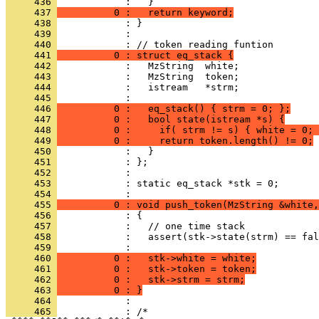
     436 
     437 
          0 :   return keyword;
     438 
     439 
            : 
     440 
     441 
          0 : struct eq_stack {
     442 
     443 
     444 
            :   istream   *strm;
     445 
            : 
     446 
          0 :   eq_stack() { strm = 0; };
     447 
          0 :   bool state(istream *s) {
     448 
          0 :     if( strm != s) { white = 0; 
     449 
          0 :     return token.length() != 0;
     450 
     451 
     452 
     453 
            : static eq_stack *stk = 0;
     454 
     455 
          0 : void push_token(MzString &white,
     456 
     457 
     458 
     459 
     460 
          0 :   stk->white = white;
     461 
          0 :   stk->token = token;
     462 
          0 :   stk->strm = strm;
     463 
          0 : }
     464 
     465 
            : /*
