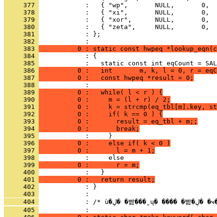
     377 
     378 
     379 
     380 
     381 
            : };
     382 
     383 
          0 : static const hwpeq *lookup_eqn(c
     384 
     385 
     386 
          0 :   int       m, k, l = 0, r = eqC
     387 
          0 :   const hwpeq *result = 0;
     388 
     389 
          0 :   while( l < r ) {
     390 
          0 :     m = (l + r) / 2;
     391 
          0 :     k = strcmp(eq_tbl[m].key, st
     392 
          0 :     if( k == 0 ) {
     393 
          0 :       result = eq_tbl + m;;
     394 
          0 :       break;
     395 
     396 
          0 :     else if( k < 0 )
     397 
          0 :       l = m + 1;
     398 
     399 
          0 :       r = m;
     400 
     401 
          0 :   return result;
     402 
     403 
     404 
     405 