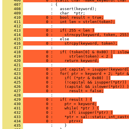
     406 
          0 : static char *make_keyword( char 
     407 
     408 
     409 
     410 
          0 :   bool result = true;
     411 
          0 :   int len = strlen(token);
     412 
     413 
          0 :   if( 255 < len )
     414 
          0 :     strncpy(keyword, token, 255)
     415 
     416 
          0 :     strcpy(keyword, token);
     417 
     418 
          0 :   if( (token[0] & 0x80) || islow
     419 
          0 :       strlen(token) < 2 )
     420 
          0 :     return keyword;
     421 
     422 
          0 :   int capital = isupper(keyword[
     423 
          0 :   for( ptr = keyword + 2; *ptr &
     424 
          0 :     if( (*ptr & 0x80) ||
     425 
          0 :     (!capital && isupper(*ptr)) 
     426 
          0 :     (capital && islower(*ptr)) )
     427 
          0 :       result = false;
     428 
     429 
          0 :   if( result ) {
     430 
          0 :     ptr = keyword;
     431 
          0 :     while( *ptr ) {
     432 
          0 :       if( isupper(*ptr) )
     433 
          0 :     *ptr = sal::static_int_cast<
     434 
          0 :       ptr++;
     435 