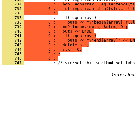
     734 
          0 :   bool eqnarray = eq_sentence(ts
     735 
          0 :   istringstream strm(tstr.c_str(
     736 
          0 : 
     737 
     738 
          0 :     outs << "\\begin{array}{rlll
     739 
          0 :   eq2ltxconv(outs, &strm, 0);
     740 
          0 :   outs << ENDL;
     741 
          0 :   if( eqnarray )
     742 
          0 :     outs << "\\end{array}" << EN
     743 
          0 :   delete stk;
     744 
          0 :   stk = 0;
     745 
          0 : }
     746 
          0 : 
     747 
Generated