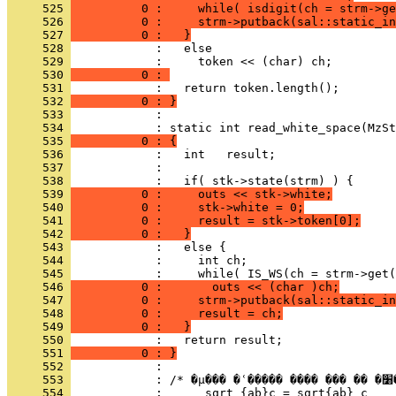
     525 
          0 :     while( isdigit(ch = strm->ge
     526 
          0 :     strm->putback(sal::static_in
     527 
          0 :   }
     528 
     529 
     530 
          0 : 
     531 
     532 
          0 : }
     533 
            : 
     534 
     535 
          0 : {
     536 
     537 
     538 
     539 
          0 :     outs << stk->white;
     540 
          0 :     stk->white = 0;
     541 
          0 :     result = stk->token[0];
     542 
          0 :   }
     543 
     544 
     545 
     546 
          0 :       outs << (char )ch;
     547 
          0 :     strm->putback(sal::static_in
     548 
          0 :     result = ch;
     549 
          0 :   }
     550 
     551 
          0 : }
     552 
     553 
     554 