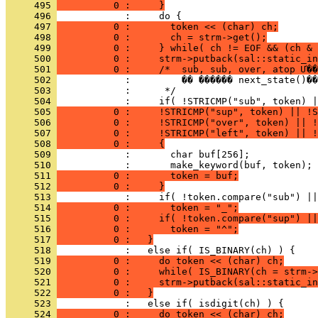
     495 
          0 :     }
     496 
     497 
          0 :       token << (char) ch;
     498 
          0 :       ch = strm->get();
     499 
          0 :     } while( ch != EOF && (ch & 
     500 
          0 :     strm->putback(sal::static_in
     501 
          0 :     /*  sub, sub, over, atop Ư��
     502 
     503 
     504 
     505 
          0 :     !STRICMP("sup", token) || !S
     506 
          0 :     !STRICMP("over", token) || !
     507 
          0 :     !STRICMP("left", token) || !
     508 
          0 :     {
     509 
     510 
     511 
          0 :       token = buf;
     512 
          0 :     }
     513 
     514 
          0 :       token = "_";
     515 
          0 :     if( !token.compare("sup") ||
     516 
          0 :       token = "^";
     517 
          0 :   }
     518 
     519 
          0 :     do token << (char) ch;
     520 
          0 :     while( IS_BINARY(ch = strm->
     521 
          0 :     strm->putback(sal::static_in
     522 
          0 :   }
     523 
     524 
          0 :     do token << (char) ch;