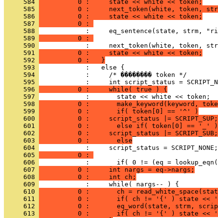
     584 
          0 :     state << white << token;
     585 
          0 :     next_token(white, token, str
     586 
          0 :     state << white << token;
     587 
          0 : 
     588 
     589 
          0 : 
     590 
     591 
          0 :     state << white << token;
     592 
          0 :   }
     593 
     594 
     595 
     596 
          0 :     while( true ) {
     597 
     598 
          0 :       make_keyword(keyword, toke
     599 
          0 :       if( token[0] == '^' )
     600 
          0 :     script_status |= SCRIPT_SUP;
     601 
          0 :       else if( token[0] == '_' )
     602 
          0 :     script_status |= SCRIPT_SUB;
     603 
          0 :       else
     604 
     605 
          0 : 
     606 
     607 
          0 :     int nargs = eq->nargs;
     608 
          0 :     int ch;
     609 
     610 
          0 :       ch = read_white_space(stat
     611 
          0 :       if( ch != '{' ) state << '
     612 
          0 :       eq_word(state, strm, scrip
     613 
          0 :       if( ch != '{' ) state << '