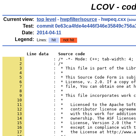
LCOV - cod
Current view:
top level
-
hwpfilter/source
- hwpeq.cxx
(sou
Test:
commit 0e63ca4fde4e446f346e35849c756a
Date:
2014-04-11
Legend:
Lines:
hit
not hit
          Line data    Source code
       1 
            : /* -*- Mode: C++; tab-width: 4; 
       2 
       3 
       4 
       5 
       6 
       7 
       8 
       9 
      10 
      11 
      12 
      13 
      14 
      15 
      16 
      17 