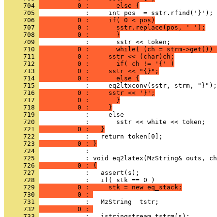
     704 
          0 :       else {
     705 
     706 
          0 :     if( 0 < pos)
     707 
          0 :       sstr.replace(pos, ' ');
     708 
          0 :       }
     709 
     710 
          0 :       while( (ch = strm->get()) 
     711 
          0 :     sstr << (char)ch;
     712 
          0 :       if( ch != '{' )
     713 
          0 :     sstr << "{}";
     714 
          0 :       else {
     715 
     716 
          0 :     sstr << '}';
     717 
          0 :       }
     718 
          0 :     }
     719 
     720 
     721 
          0 :   }
     722 
     723 
          0 : }
     724 
            : 
     725 
     726 
          0 : {
     727 
     728 
     729 
          0 :     stk = new eq_stack;
     730 
          0 : 
     731 
     732 
          0 : 
     733 