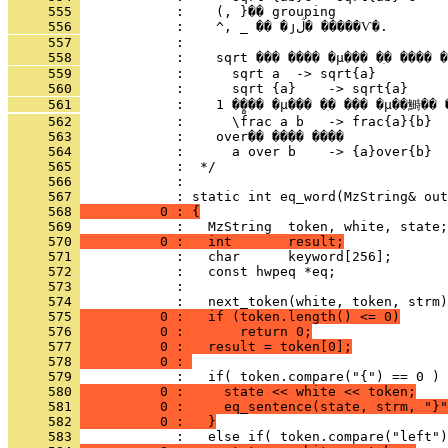
     555 
     556 
     557 
     558 
     559 
     560 
     561 
     562 
     563 
     564 
     565 
     566 
            : 
     567 
     568 
          0 : {
     569 
     570 
          0 :   int       result;
     571 
     572 
     573 
     574 
     575 
          0 :   if (token.length() <= 0)
     576 
          0 :       return 0;
     577 
          0 :   result = token[0];
     578 
          0 : 
     579 
     580 
          0 :     state << white << token;
     581 
          0 :     eq_sentence(state, strm, "}"
     582 
          0 :   }
     583 