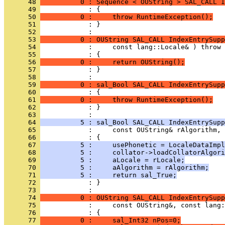
      48 
          0 : Sequence < OUString > SAL_CALL I
      49 
      50 
          0 :     throw RuntimeException();
      51 
            : }
      52 
      53 
          0 : OUString SAL_CALL IndexEntrySupp
      54 
      55 
      56 
          0 :     return OUString();
      57 
            : }
      58 
      59 
          0 : sal_Bool SAL_CALL IndexEntrySupp
      60 
      61 
          0 :     throw RuntimeException();
      62 
            : }
      63 
      64 
          5 : sal_Bool SAL_CALL IndexEntrySupp
      65 
      66 
      67 
          5 :     usePhonetic = LocaleDataImpl
      68 
          5 :     collator->loadCollatorAlgori
      69 
          5 :     aLocale = rLocale;
      70 
          5 :     aAlgorithm = rAlgorithm;
      71 
          5 :     return sal_True;
      72 
            : }
      73 
      74 
          0 : OUString SAL_CALL IndexEntrySupp
      75 
      76 
      77 
          0 :     sal_Int32 nPos=0;