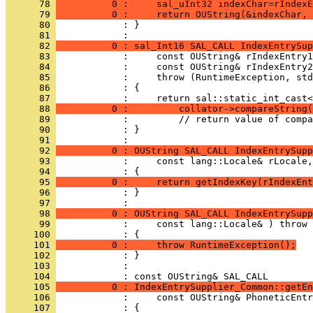
      78 
          0 :     sal_uInt32 indexChar=rIndexE
      79 
          0 :     return OUString(&indexChar, 
      80 
            : }
      81 
      82 
          0 : sal_Int16 SAL_CALL IndexEntrySup
      83 
      84 
      85 
      86 
      87 
      88 
          0 :         collator->compareString(
      89 
      90 
            : }
      91 
      92 
          0 : OUString SAL_CALL IndexEntrySupp
      93 
      94 
      95 
          0 :     return getIndexKey(rIndexEnt
      96 
            : }
      97 
      98 
          0 : OUString SAL_CALL IndexEntrySupp
      99 
     100 
     101 
          0 :     throw RuntimeException();
     102 
     103 
            : 
     104 
     105 
          0 : IndexEntrySupplier_Common::getEn
     106 
     107 