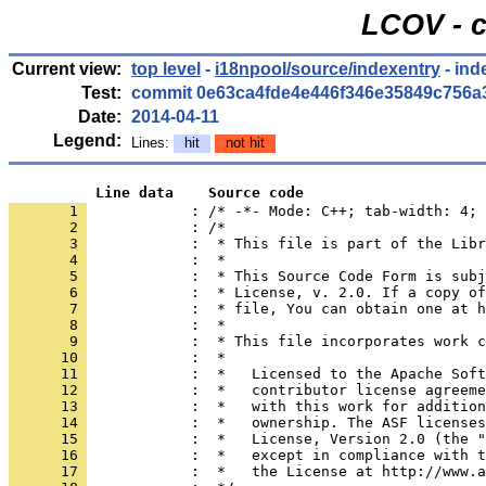
LCOV - c
Current view:
top level
-
i18npool/source/indexentry
- in
Test:
commit 0e63ca4fde4e446f346e35849c756a
Date:
2014-04-11
Legend:
Lines:
hit
not hit
          Line data    Source code
       1 
            : /* -*- Mode: C++; tab-width: 4; 
       2 
       3 
       4 
       5 
       6 
       7 
       8 
       9 
      10 
      11 
      12 
      13 
      14 
      15 
      16 
      17 