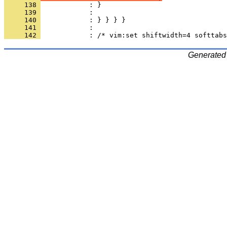
     138 
     139 
     140 
     141 
     142 
Generated