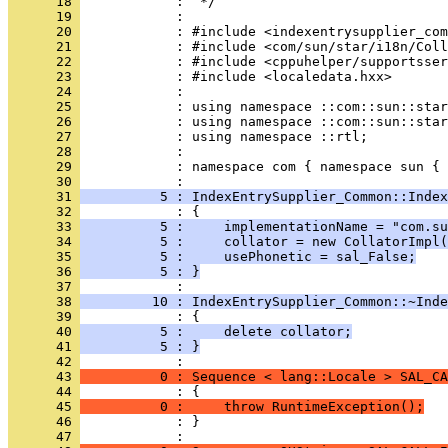
      18 
      19 
      20 
      21 
      22 
      23 
      24 
      25 
      26 
      27 
      28 
      29 
            : namespace com { namespace sun { 
      30 
      31 
          5 : IndexEntrySupplier_Common::Index
      32 
      33 
          5 :     implementationName = "com.su
      34 
          5 :     collator = new CollatorImpl(
      35 
          5 :     usePhonetic = sal_False;
      36 
          5 : }
      37 
      38 
         10 : IndexEntrySupplier_Common::~Inde
      39 
      40 
          5 :     delete collator;
      41 
          5 : }
      42 
      43 
          0 : Sequence < lang::Locale > SAL_CA
      44 
      45 
          0 :     throw RuntimeException();
      46 
            : }
      47 