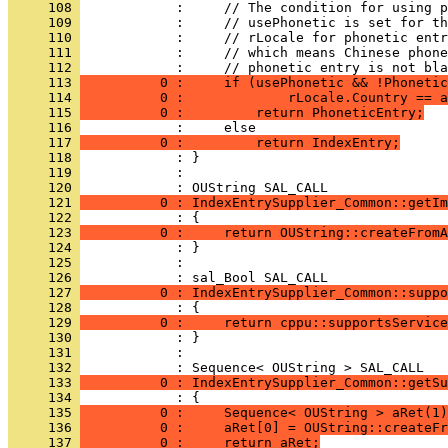
     108 
     109 
     110 
     111 
     112 
     113 
          0 :     if (usePhonetic && !Phonetic
     114 
          0 :             rLocale.Country == a
     115 
          0 :         return PhoneticEntry;
     116 
     117 
          0 :         return IndexEntry;
     118 
     119 
            : 
     120 
     121 
          0 : IndexEntrySupplier_Common::getIm
     122 
     123 
          0 :     return OUString::createFromA
     124 
     125 
            : 
     126 
     127 
          0 : IndexEntrySupplier_Common::suppo
     128 
     129 
          0 :     return cppu::supportsService
     130 
     131 
            : 
     132 
     133 
          0 : IndexEntrySupplier_Common::getSu
     134 
     135 
          0 :     Sequence< OUString > aRet(1)
     136 
          0 :     aRet[0] = OUString::createFr
     137 
          0 :     return aRet;