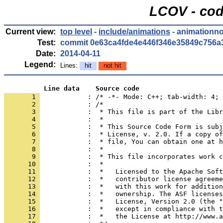
LCOV - cod
Current view:
top level
-
include/animations
- animationn
Test:
commit 0e63ca4fde4e446f346e35849c756a
Date:
2014-04-11
Legend:
Lines:
hit
not hit
          Line data    Source code
       1 
            : /* -*- Mode: C++; tab-width: 4; 
       2 
       3 
       4 
       5 
       6 
       7 
       8 
       9 
      10 
      11 
      12 
      13 
      14 
      15 
      16 
      17 