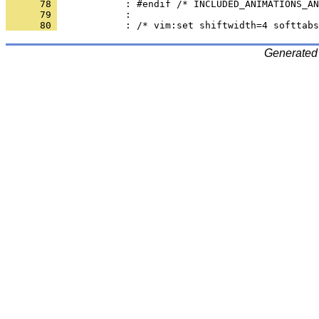
      78 
      79 
      80 
Generated