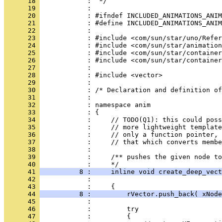
      18 
      19 
      20 
      21 
      22 
      23 
      24 
      25 
      26 
      27 
      28 
      29 
      30 
      31 
      32 
      33 
      34 
      35 
      36 
      37 
      38 
      39 
            :     /** pushes the given node to
      40 
      41 
          8 :     inline void create_deep_vect
      42 
      43 
      44 
          8 :         rVector.push_back( xNode
      45 
      46 
      47 