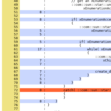
      48 
      49 
      50 
      51 
          8 :                                 
      52 
      53 
          8 :             if( xEnumerationAcce
      54 
      55 
      56 
          5 :                       xEnumerati
      57 
          5 :                                 
      58 
      59 
          5 :                 if( xEnumeration
      60 
      61 
         17 :                     while( xEnum
      62 
      63 
      64 
          7 :                             xChi
      65 
          7 :                                 
      66 
      67 
          7 :                         create_d
      68 
          7 :                     }
      69 
          5 :                 }
      70 
          8 :             }
      71 
      72 
          0 :         catch( ::com::sun::star:
      73 
      74 
      75 
          8 :     }
      76 
      77 