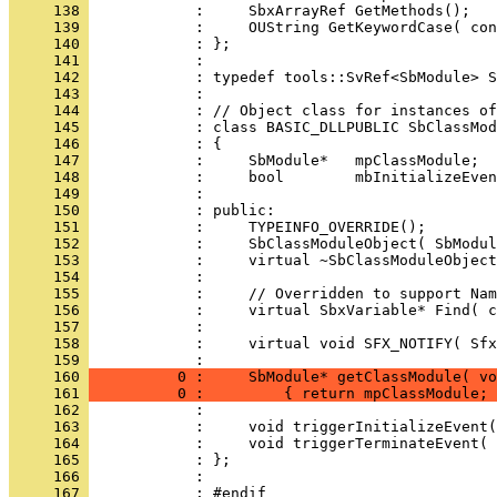
     138 
     139 
     140 
     141 
     142 
     143 
     144 
     145 
     146 
     147 
     148 
     149 
     150 
     151 
     152 
     153 
     154 
     155 
     156 
     157 
     158 
            :     virtual void SFX_NOTIFY( Sfx
     159 
     160 
          0 :     SbModule* getClassModule( vo
     161 
          0 :         { return mpClassModule; 
     162 
     163 
     164 
     165 
     166 
     167 