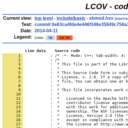
LCOV - cod
Current view:
top level
-
include/basic
- sbmod.hxx
(source
Test:
commit 0e63ca4fde4e446f346e35849c756a
Date:
2014-04-11
Legend:
Lines:
hit
not hit
          Line data    Source code
       1 
            : /* -*- Mode: C++; tab-width: 4; 
       2 
       3 
       4 
       5 
       6 
       7 
       8 
       9 
      10 
      11 
      12 
      13 
      14 
      15 
      16 
      17 