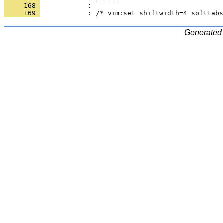
     168 
     169 
Generated