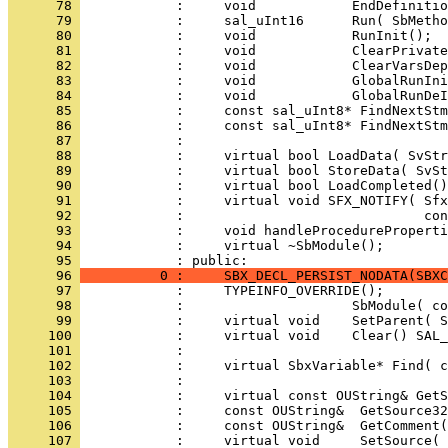
      78 
      79 
      80 
      81 
      82 
      83 
      84 
      85 
      86 
      87 
      88 
      89 
      90 
      91 
      92 
      93 
      94 
            :     virtual ~SbModule();
      95 
      96 
          0 :     SBX_DECL_PERSIST_NODATA(SBXC
      97 
      98 
      99 
     100 
     101 
     102 
     103 
     104 
     105 
     106 
     107 