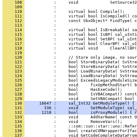
     108 
     109 
     110 
     111 
     112 
     113 
     114 
     115 
     116 
     117 
     118 
     119 
     120 
     121 
     122 
     123 
     124 
     125 
     126 
     127 
     128 
            :     bool     IsVBACompat() const
     129 
            :     void     SetVBACompat( bool 
     130 
      16647 :     sal_Int32 GetModuleType() { 
     131 
        336 :     void     SetModuleType( sal_
     132 
       1218 :     bool     isProxyModule() { r
     133 
     134 
     135 
     136 
     137 