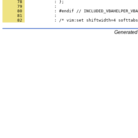
      78 
      79 
      80 
      81 
      82 
Generated