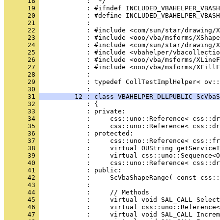
      18 
      19 
      20 
      21 
      22 
      23 
      24 
      25 
      26 
      27 
      28 
      29 
            : typedef CollTestImplHelper< ov::
      30 
      31 
         12 : class VBAHELPER_DLLPUBLIC ScVbaS
      32 
      33 
      34 
      35 
      36 
      37 
      38 
      39 
      40 
      41 
      42 
      43 
      44 
      45 
      46 
      47 