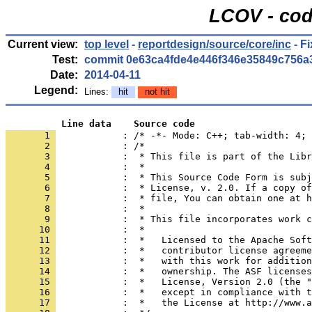
LCOV - cod
Current view:
top level
-
reportdesign/source/core/inc
- F
Test:
commit 0e63ca4fde4e446f346e35849c756a
Date:
2014-04-11
Legend:
Lines:
hit
not hit
          Line data    Source code
       1 
            : /* -*- Mode: C++; tab-width: 4; 
       2 
       3 
       4 
       5 
       6 
       7 
       8 
       9 
      10 
      11 
      12 
      13 
      14 
      15 
      16 
      17 