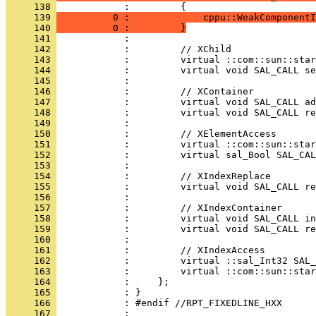
     138 
     139 
          0 :             cppu::WeakComponentI
     140 
          0 :         }
     141 
     142 
     143 
     144 
     145 
     146 
     147 
     148 
     149 
     150 
     151 
     152 
     153 
     154 
     155 
     156 
     157 
     158 
     159 
     160 
     161 
     162 
     163 
     164 
     165 
     166 
     167 