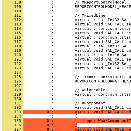
     108 
     109 
     110 
     111 
     112 
     113 
     114 
     115 
     116 
     117 
     118 
     119 
     120 
     121 
     122 
     123 
     124 
     125 
     126 
     127 
     128 
     129 
     130 
     131 
            :         // XComponent
     132 
     133 
          0 :         virtual void SAL_CALL ad
     134 
     135 
          0 :             cppu::WeakComponentI
     136 
          0 :         }
     137 
          0 :         virtual void SAL_CALL re