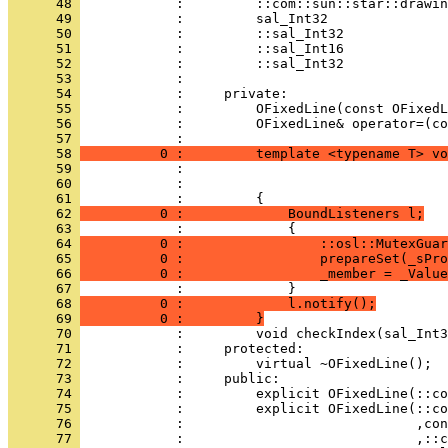
      48 
      49 
      50 
      51 
      52 
      53 
      54 
      55 
      56 
            :         OFixedLine& operator=(co
      57 
      58 
          0 :         template <typename T> vo
      59 
      60 
      61 
      62 
          0 :             BoundListeners l;
      63 
      64 
          0 :                 ::osl::MutexGuar
      65 
          0 :                 prepareSet(_sPro
      66 
          0 :                 _member = _Value
      67 
      68 
          0 :             l.notify();
      69 
          0 :         }
      70 
      71 
      72 
      73 
      74 
      75 
      76 
      77 