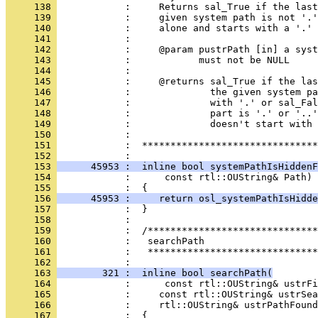
     138 
     139 
     140 
     141 
     142 
     143 
     144 
     145 
     146 
     147 
     148 
     149 
     150 
     151 
            :  *******************************
     152 
     153 
      45953 :  inline bool systemPathIsHiddenF
     154 
     155 
     156 
      45953 :     return osl_systemPathIsHidde
     157 
     158 
     159 
     160 
     161 
            :   ******************************
     162 
     163 
        321 :  inline bool searchPath(
     164 
     165 
     166 
     167 