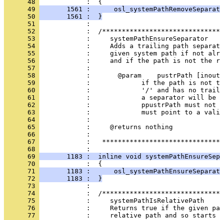
      48 
      49 
       1561 :      osl_systemPathRemoveSeparat
      50 
       1561 :  }
      51 
      52 
      53 
      54 
      55 
      56 
      57 
      58 
      59 
      60 
      61 
      62 
      63 
      64 
      65 
      66 
      67 
            :   ******************************
      68 
      69 
       1183 :  inline void systemPathEnsureSep
      70 
      71 
       1183 :      osl_systemPathEnsureSeparat
      72 
       1183 :  }
      73 
      74 
      75 
      76 
      77 