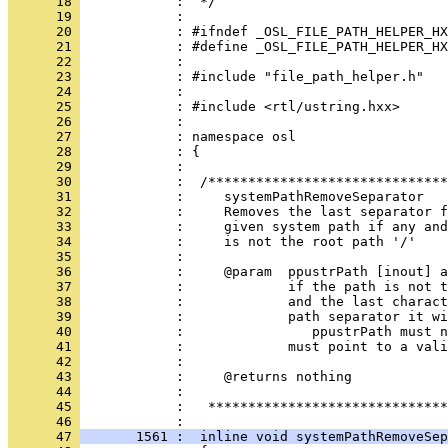
      18 
      19 
      20 
      21 
      22 
      23 
      24 
      25 
      26 
      27 
      28 
      29 
      30 
      31 
      32 
      33 
      34 
      35 
      36 
      37 
      38 
      39 
      40 
      41 
      42 
      43 
      44 
      45 
            :   ******************************
      46 
      47 
       1561 :  inline void systemPathRemoveSep