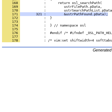
     168 
     169 
     170 
     171 
        321 :         &ustrPathFound.pData);
     172 
     173 
     174 
     175 
     176 
     177 
     178 
Generated