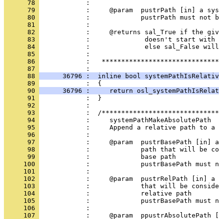
      78 
      79 
      80 
      81 
      82 
      83 
      84 
      85 
      86 
            :   ******************************
      87 
      88 
      36796 :  inline bool systemPathIsRelativ
      89 
      90 
      36796 :     return osl_systemPathIsRelat
      91 
      92 
      93 
      94 
      95 
      96 
      97 
      98 
      99 
     100 
     101 
     102 
     103 
     104 
     105 
     106 
     107 