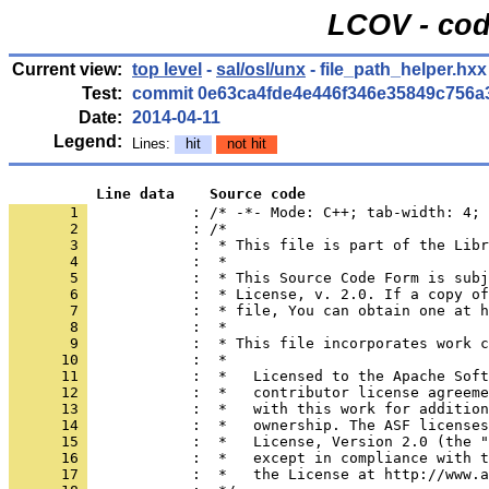
LCOV - cod
Current view:
top level
-
sal/osl/unx
- file_path_helper.hxx
Test:
commit 0e63ca4fde4e446f346e35849c756a
Date:
2014-04-11
Legend:
Lines:
hit
not hit
          Line data    Source code
       1 
            : /* -*- Mode: C++; tab-width: 4; 
       2 
       3 
       4 
       5 
       6 
       7 
       8 
       9 
      10 
      11 
      12 
      13 
      14 
      15 
      16 
      17 