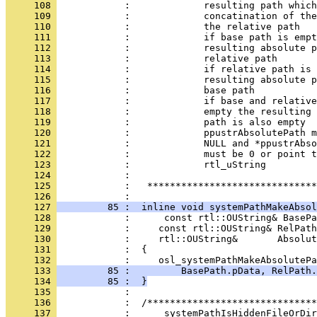
     108 
     109 
     110 
     111 
     112 
     113 
     114 
     115 
     116 
     117 
     118 
     119 
     120 
     121 
     122 
     123 
     124 
     125 
            :   ******************************
     126 
     127 
         85 :  inline void systemPathMakeAbsol
     128 
     129 
     130 
     131 
     132 
     133 
         85 :         BasePath.pData, RelPath.
     134 
         85 :  }
     135 
     136 
     137 