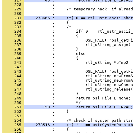
     227 
         48 :         return osl_File_E_INVAL;
     228 
     229 
     230 
     231 
     278666 :     if( 0 == rtl_ustr_ascii_shor
     232 
     233 
     234 
     235 
     236 
     237 
     238 
     239 
     240 
     241 
     242 
     243 
     244 
     245 
     246 
     247 
     248 
     249 
     250 
     251 
        150 :         return osl_File_E_INVAL;
     252 
     253 
     254 
     255 
     278516 :     if( '~' == ustrSystemPath->b
     256 