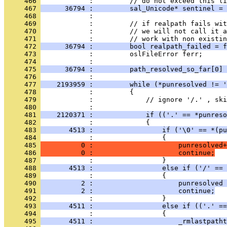
     466 
     467 
      36794 :         sal_Unicode* sentinel = 
     468 
     469 
     470 
     471 
     472 
      36794 :         bool realpath_failed = f
     473 
     474 
     475 
      36794 :         path_resolved_so_far[0] 
     476 
     477 
    2193959 :         while (*punresolved != '
     478 
     479 
     480 
     481 
    2120371 :             if (('.' == *punreso
     482 
     483 
       4513 :                 if ('\0' == *(pu
     484 
     485 
          0 :                     punresolved+
     486 
          0 :                     continue;
     487 
     488 
       4513 :                 else if ('/' == 
     489 
     490 
          2 :                     punresolved 
     491 
          2 :                     continue;
     492 
     493 
       4511 :                 else if (('.' ==
     494 
     495 
       4511 :                     _rmlastpatht