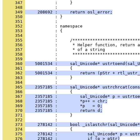
     347 
     348 
     349 
     208692 :     return osl_error;
     350 
     351 
     352 
     353 
     354 
     355 
     356 
     357 
     358 
            :      ***************************
     359 
     360 
    5001534 :     sal_Unicode* ustrtoend(sal_U
     361 
     362 
    5001534 :         return (pStr + rtl_ustr_
     363 
            :     }
     364 
     365 
    2357185 :     sal_Unicode* ustrchrcat(cons
     366 
     367 
    2357185 :         sal_Unicode* p = ustrtoe
     368 
    2357185 :         *p++ = chr;
     369 
    2357185 :         *p   = 0;
     370 
    2357185 :         return d;
     371 
            :     }
     372 
     373 
     278142 :     bool _islastchr(sal_Unicode*
     374 
     375 
     278142 :            sal_Unicode* p = ustr
     376 
     278142 :            if (p > pStr)