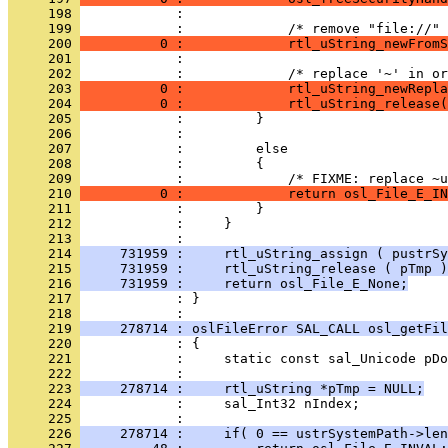
     198 
     199 
     200 
          0 :             rtl_uString_newFromS
     201 
     202 
     203 
          0 :             rtl_uString_newRepla
     204 
          0 :             rtl_uString_release(
     205 
     206 
     207 
     208 
     209 
     210 
          0 :             return osl_File_E_IN
     211 
     212 
     213 
     214 
     731959 :     rtl_uString_assign ( pustrSy
     215 
     731959 :     rtl_uString_release ( pTmp )
     216 
     731959 :     return osl_File_E_None;
     217 
            : }
     218 
     219 
     278714 : oslFileError SAL_CALL osl_getFil
     220 
     221 
     222 
     223 
     278714 :     rtl_uString *pTmp = NULL;
     224 
     225 
     226 
     278714 :     if( 0 == ustrSystemPath->len