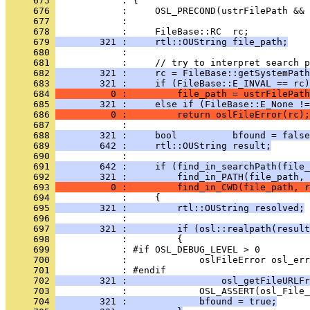
     675 
     676 
     677 
     678 
     679 
        321 :     rtl::OUString file_path;
     680 
     681 
     682 
        321 :     rc = FileBase::getSystemPath
     683 
        321 :     if (FileBase::E_INVAL == rc)
     684 
          0 :         file_path = ustrFilePath
     685 
        321 :     else if (FileBase::E_None !=
     686 
          0 :         return oslFileError(rc);
     687 
     688 
        321 :     bool          bfound = false
     689 
        642 :     rtl::OUString result;
     690 
     691 
        642 :     if (find_in_searchPath(file_
     692 
        321 :         find_in_PATH(file_path, 
     693 
          0 :         find_in_CWD(file_path, r
     694 
     695 
        321 :         rtl::OUString resolved;
     696 
     697 
        321 :         if (osl::realpath(result
     698 
     699 
     700 
     701 
     702 
        321 :                 osl_getFileURLFr
     703 
     704 
        321 :             bfound = true;