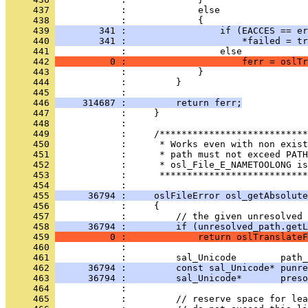
     437 
     438 
     439 
        341 :                 if (EACCES == er
     440 
        341 :                     *failed = tr
     441 
     442 
          0 :                     ferr = oslTr
     443 
     444 
     445 
     446 
     314687 :         return ferr;
     447 
     448 
     449 
     450 
     451 
     452 
     453 
            :      ***************************
     454 
     455 
      36794 :     oslFileError osl_getAbsolute
     456 
     457 
     458 
      36794 :         if (unresolved_path.getL
     459 
          0 :             return oslTranslateF
     460 
     461 
     462 
      36794 :         const sal_Unicode* punre
     463 
      36794 :         sal_Unicode*       preso
     464 
     465 