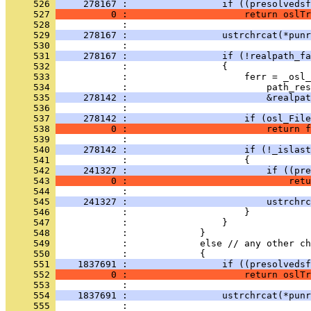
     526 
     278167 :                 if ((presolvedsf
     527 
          0 :                     return oslTr
     528 
     529 
     278167 :                 ustrchrcat(*punr
     530 
     531 
     278167 :                 if (!realpath_fa
     532 
     533 
     534 
     535 
     278142 :                         &realpat
     536 
     537 
     278142 :                     if (osl_File
     538 
          0 :                         return f
     539 
     540 
     278142 :                     if (!_islast
     541 
     542 
     241327 :                         if ((pre
     543 
          0 :                             retu
     544 
     545 
     241327 :                         ustrchrc
     546 
     547 
     548 
     549 
     550 
     551 
    1837691 :                 if ((presolvedsf
     552 
          0 :                     return oslTr
     553 
     554 
    1837691 :                 ustrchrcat(*punr
     555 