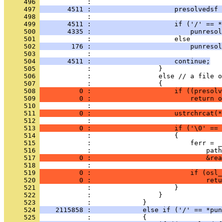
     496 
     497 
       4511 :                     presolvedsf 
     498 
     499 
       4511 :                     if ('/' == *
     500 
       4335 :                         punresol
     501 
     502 
        176 :                         punresol
     503 
     504 
       4511 :                     continue;
     505 
     506 
     507 
     508 
          0 :                     if ((presolv
     509 
          0 :                         return o
     510 
     511 
          0 :                     ustrchrcat(*
     512 
     513 
          0 :                     if ('\0' == 
     514 
     515 
     516 
     517 
          0 :                             &rea
     518 
     519 
          0 :                         if (osl_
     520 
          0 :                             retu
     521 
     522 
     523 
     524 
    2115858 :             else if ('/' == *pun
     525 