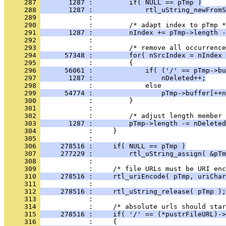
     287 
       1287 :         if( NULL == pTmp )
     288 
       1287 :             rtl_uString_newFromS
     289 
     290 
     291 
       1287 :         nIndex += pTmp->length -
     292 
     293 
     294 
      57348 :         for( nSrcIndex = nIndex 
     295 
     296 
      56061 :             if( ('/' == pTmp->bu
     297 
       1287 :                 nDeleted++;
     298 
     299 
      54774 :                 pTmp->buffer[++n
     300 
     301 
     302 
     303 
       1287 :         pTmp->length -= nDeleted
     304 
     305 
     306 
     278516 :     if( NULL == pTmp )
     307 
     277229 :         rtl_uString_assign( &pTm
     308 
     309 
     310 
     278516 :     rtl_uriEncode( pTmp, uriChar
     311 
     312 
     278516 :     rtl_uString_release( pTmp );
     313 
     314 
     315 
     278516 :     if( '/' == (*pustrFileURL)->
     316 