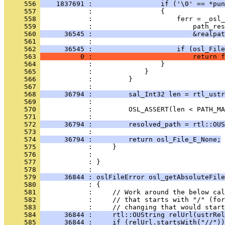
     556 
    1837691 :                 if ('\0' == *pun
     557 
     558 
     559 
     560 
      36545 :                         &realpat
     561 
     562 
      36545 :                     if (osl_File
     563 
          0 :                         return f
     564 
     565 
     566 
     567 
     568 
      36794 :         sal_Int32 len = rtl_ustr
     569 
     570 
     571 
     572 
      36794 :         resolved_path = rtl::OUS
     573 
     574 
      36794 :         return osl_File_E_None;
     575 
     576 
     577 
            : }
     578 
     579 
      36844 : oslFileError osl_getAbsoluteFile
     580 
     581 
     582 
     583 
     584 
      36844 :     rtl::OUString relUrl(ustrRel
     585 
      36844 :     if (relUrl.startsWith("//"))