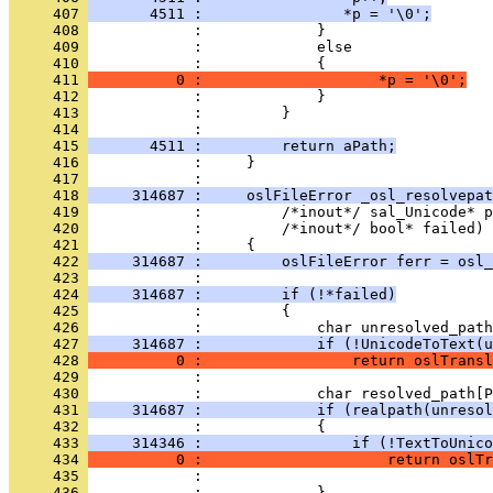
     407 
       4511 :                *p = '\0';
     408 
     409 
     410 
     411 
          0 :                    *p = '\0';
     412 
     413 
     414 
     415 
       4511 :         return aPath;
     416 
            :     }
     417 
     418 
     314687 :     oslFileError _osl_resolvepat
     419 
     420 
     421 
     422 
     314687 :         oslFileError ferr = osl_
     423 
     424 
     314687 :         if (!*failed)
     425 
     426 
     427 
     314687 :             if (!UnicodeToText(u
     428 
          0 :                 return oslTransl
     429 
     430 
     431 
     314687 :             if (realpath(unresol
     432 
     433 
     314346 :                 if (!TextToUnico
     434 
          0 :                     return oslTr
     435 
     436 