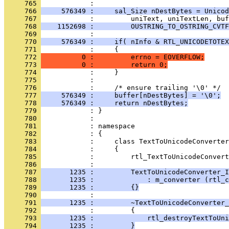
     765 
     766 
     576349 :     sal_Size nDestBytes = Unicod
     767 
     768 
    1152698 :         OUSTRING_TO_OSTRING_CVTF
     769 
     770 
     576349 :     if( nInfo & RTL_UNICODETOTEX
     771 
     772 
          0 :         errno = EOVERFLOW;
     773 
          0 :         return 0;
     774 
     775 
     776 
     777 
     576349 :     buffer[nDestBytes] = '\0';
     778 
     576349 :     return nDestBytes;
     779 
     780 
     781 
     782 
     783 
     784 
     785 
            :         rtl_TextToUnicodeConvert
     786 
     787 
       1235 :         TextToUnicodeConverter_I
     788 
       1235 :             : m_converter (rtl_c
     789 
       1235 :         {}
     790 
     791 
       1235 :         ~TextToUnicodeConverter_
     792 
     793 
       1235 :             rtl_destroyTextToUni
     794 
       1235 :         }