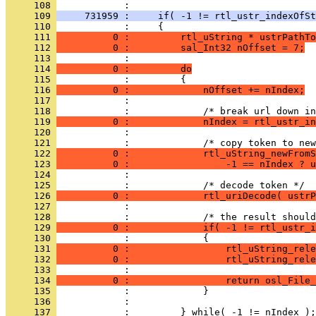
     108 
     109 
     731959 :     if( -1 != rtl_ustr_indexOfSt
     110 
     111 
          0 :         rtl_uString * ustrPathTo
     112 
          0 :         sal_Int32 nOffset = 7;
     113 
     114 
          0 :         do
     115 
     116 
          0 :             nOffset += nIndex;
     117 
     118 
     119 
          0 :             nIndex = rtl_ustr_in
     120 
     121 
     122 
          0 :             rtl_uString_newFromS
     123 
          0 :                 -1 == nIndex ? u
     124 
     125 
     126 
          0 :             rtl_uriDecode( ustrP
     127 
     128 
     129 
          0 :             if( -1 != rtl_ustr_i
     130 
     131 
          0 :                 rtl_uString_rele
     132 
          0 :                 rtl_uString_rele
     133 
     134 
          0 :                 return osl_File_
     135 
     136 
     137 