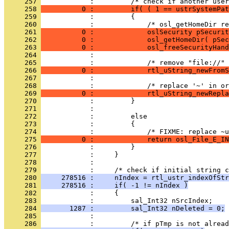
     257 
     258 
          0 :         if( ( 1 == ustrSystemPat
     259 
     260 
     261 
          0 :             oslSecurity pSecurit
     262 
          0 :             osl_getHomeDir( pSec
     263 
          0 :             osl_freeSecurityHand
     264 
     265 
     266 
          0 :             rtl_uString_newFromS
     267 
     268 
     269 
          0 :             rtl_uString_newRepla
     270 
     271 
     272 
     273 
     274 
     275 
          0 :             return osl_File_E_IN
     276 
     277 
     278 
     279 
     280 
     278516 :     nIndex = rtl_ustr_indexOfStr
     281 
     278516 :     if( -1 != nIndex )
     282 
     283 
     284 
       1287 :         sal_Int32 nDeleted = 0;
     285 
     286 