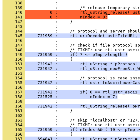
     138 
     139 
     140 
          0 :         rtl_uString_release( ust
     141 
          0 :         nIndex = 0;
     142 
     143 
     144 
     145 
     731959 :     rtl_uriDecode( ustrFileURL, 
     146 
     147 
     148 
     149 
     731959 :     if( 7 <= pTmp->length )
     150 
     151 
     731942 :         rtl_uString * pProtocol 
     152 
     731942 :         rtl_uString_newFromStr_W
     153 
     154 
     155 
     731942 :         rtl_ustr_toAsciiLowerCas
     156 
     157 
     731942 :         if( 0 == rtl_ustr_ascii_
     158 
     731525 :             nIndex = 7;
     159 
     160 
     731942 :         rtl_uString_release( pPr
     161 
     162 
     163 
     164 
     165 
     731959 :     if( nIndex && ( 10 <= pTmp->
     166 
     167 
     694841 :         rtl_uString * pServer = 