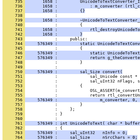
     735 
       1658 :         UnicodeToTextConverter_I
     736 
       1658 :             : m_converter (rtl_c
     737 
       1658 :         {}
     738 
     739 
       1658 :         ~UnicodeToTextConverter_
     740 
     741 
       1658 :             rtl_destroyUnicodeTo
     742 
       1658 :         }
     743 
     744 
     576349 :         static UnicodeToTextConv
     745 
     746 
     576349 :             static UnicodeToText
     747 
     576349 :             return g_theConverte
     748 
            :         }
     749 
     750 
     576349 :         sal_Size convert(
     751 
     752 
     753 
     754 
     755 
     756 
     576349 :                 m_converter, 0, 
     757 
     758 
     759 
            : }
     760 
     761 
     576349 : int UnicodeToText( char * buffer
     762 
     763 
     576349 :     sal_uInt32   nInfo = 0;
     764 
     576349 :     sal_Size     nSrcChars = 0;