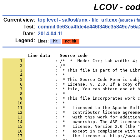
LCOV - cod
Current view:
top level
-
sal/osl/unx
- file_url.cxx
(source /
f
Test:
commit 0e63ca4fde4e446f346e35849c756a
Date:
2014-04-11
Legend:
Lines:
hit
not hit
          Line data    Source code
       1 
            : /* -*- Mode: C++; tab-width: 4; 
       2 
       3 
       4 
       5 
       6 
       7 
       8 
       9 
      10 
      11 
      12 
      13 
      14 
      15 
      16 
      17 