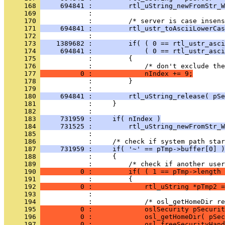
     168 
     694841 :         rtl_uString_newFromStr_W
     169 
     170 
     171 
     694841 :         rtl_ustr_toAsciiLowerCas
     172 
     173 
    1389682 :         if( ( 0 == rtl_ustr_asci
     174 
     694841 :             ( 0 == rtl_ustr_asci
     175 
     176 
     177 
          0 :             nIndex += 9;
     178 
     179 
     180 
     694841 :         rtl_uString_release( pSe
     181 
     182 
     183 
     731959 :     if( nIndex )
     184 
     731525 :         rtl_uString_newFromStr_W
     185 
     186 
     187 
     731959 :     if( '~' == pTmp->buffer[0] )
     188 
     189 
     190 
          0 :         if( ( 1 == pTmp->length 
     191 
     192 
          0 :             rtl_uString *pTmp2 =
     193 
     194 
     195 
          0 :             oslSecurity pSecurit
     196 
          0 :             osl_getHomeDir( pSec
     197 
          0 :             osl_freeSecurityHand