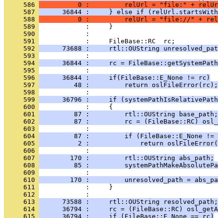
     586 
          0 :         relUrl = "file:" + relUr
     587 
      36844 :     } else if (relUrl.startsWith
     588 
          0 :         relUrl = "file://" + rel
     589 
     590 
     591 
     592 
      73688 :     rtl::OUString unresolved_pat
     593 
     594 
      36844 :     rc = FileBase::getSystemPath
     595 
     596 
      36844 :     if(FileBase::E_None != rc)
     597 
         48 :         return oslFileError(rc);
     598 
     599 
      36796 :     if (systemPathIsRelativePath
     600 
     601 
         87 :         rtl::OUString base_path;
     602 
         87 :         rc = (FileBase::RC) osl_
     603 
     604 
         87 :         if (FileBase::E_None != 
     605 
          2 :             return oslFileError(
     606 
     607 
        170 :         rtl::OUString abs_path;
     608 
         85 :         systemPathMakeAbsolutePa
     609 
     610 
        170 :         unresolved_path = abs_pa
     611 
     612 
     613 
      73588 :     rtl::OUString resolved_path;
     614 
      36794 :     rc = (FileBase::RC) osl_getA
     615 
      36794 :     if (FileBase::E_None == rc)