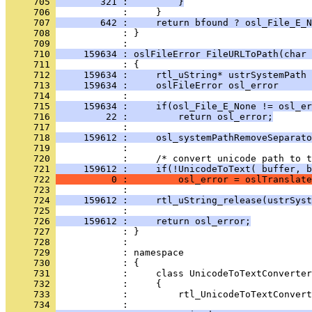
     705 
        321 :         }
     706 
     707 
        642 :     return bfound ? osl_File_E_N
     708 
            : }
     709 
     710 
     159634 : oslFileError FileURLToPath(char 
     711 
     712 
     159634 :     rtl_uString* ustrSystemPath 
     713 
     159634 :     oslFileError osl_error      
     714 
     715 
     159634 :     if(osl_File_E_None != osl_er
     716 
         22 :         return osl_error;
     717 
     718 
     159612 :     osl_systemPathRemoveSeparato
     719 
     720 
     721 
     159612 :     if(!UnicodeToText( buffer, b
     722 
          0 :         osl_error = oslTranslate
     723 
     724 
     159612 :     rtl_uString_release(ustrSyst
     725 
     726 
     159612 :     return osl_error;
     727 
     728 
     729 
     730 
     731 
     732 
     733 
            :         rtl_UnicodeToTextConvert
     734 