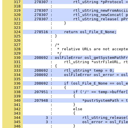
     317 
     278307 :         rtl_uString *pProtocol =
     318 
     319 
     278307 :         rtl_uString_newFromAscii
     320 
     278307 :         rtl_uString_newConcat( 
     321 
     278307 :         rtl_uString_release( pPr
     322 
     323 
     324 
     278516 :     return osl_File_E_None;
     325 
     326 
     327 
     328 
            :  * relative URLs are not accepte
     329 
     330 
     208692 : oslFileError osl_getSystemPathFr
     331 
     332 
     333 
     208692 :     rtl_uString* temp = 0;
     334 
     208692 :     oslFileError osl_error = osl
     335 
     336 
     208692 :     if (osl_File_E_None == osl_e
     337 
     338 
     207951 :         if ('/' == temp->buffer[
     339 
     340 
     207948 :             *pustrSystemPath = t
     341 
     342 
     343 
     344 
          3 :             rtl_uString_release(
     345 
          3 :             osl_error = osl_File
     346 