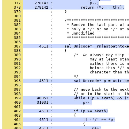
     377 
     278142 :                p--;
     378 
     278142 :            return (*p == Chr);
     379 
     380 
     381 
     382 
     383 
     384 
     385 
            :      ***************************
     386 
     387 
       4511 :     sal_Unicode* _rmlastpathtoke
     388 
     389 
     390 
     391 
     392 
     393 
     394 
     395 
       4511 :         sal_Unicode* p = ustrtoe
     396 
     397 
     398 
     399 
      40053 :         while ((p > aPath) && (*
     400 
      31031 :             p--;
     401 
     402 
       4511 :         if (p >= aPath)
     403 
     404 
       4511 :             if ('/' == *p)
     405 
     406 
       4511 :                 p++;