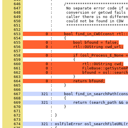
     646 
     647 
     648 
     649 
     650 
     651 
            :      ***************************
     652 
     653 
          0 :     bool find_in_CWD(const rtl::
     654 
     655 
          0 :         bool bfound = false;
     656 
          0 :         rtl::OUString cwd_url;
     657 
     658 
          0 :         if (osl_Process_E_None =
     659 
     660 
          0 :             rtl::OUString cwd;
     661 
          0 :             FileBase::getSystemP
     662 
          0 :             bfound = osl::search
     663 
     664 
          0 :         return bfound;
     665 
            :     }
     666 
     667 
        321 :     bool find_in_searchPath(cons
     668 
     669 
        321 :         return (search_path && o
     670 
     671 
     672 
            : }
     673 
     674 
        321 : oslFileError osl_searchFileURL(r