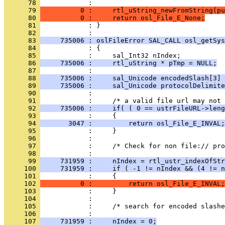
      78 
      79 
          0 :     rtl_uString_newFromString(pu
      80 
          0 :     return osl_File_E_None;
      81 
            : }
      82 
      83 
     735006 : oslFileError SAL_CALL osl_getSys
      84 
      85 
      86 
     735006 :     rtl_uString * pTmp = NULL;
      87 
      88 
     735006 :     sal_Unicode encodedSlash[3] 
      89 
     735006 :     sal_Unicode protocolDelimite
      90 
      91 
      92 
     735006 :     if( ( 0 == ustrFileURL->leng
      93 
      94 
       3047 :         return osl_File_E_INVAL;
      95 
      96 
      97 
      98 
      99 
     731959 :     nIndex = rtl_ustr_indexOfStr
     100 
     731959 :     if ( -1 != nIndex && (4 != n
     101 
     102 
          0 :         return osl_File_E_INVAL;
     103 
     104 
     105 
     106 
     107 
     731959 :     nIndex = 0;