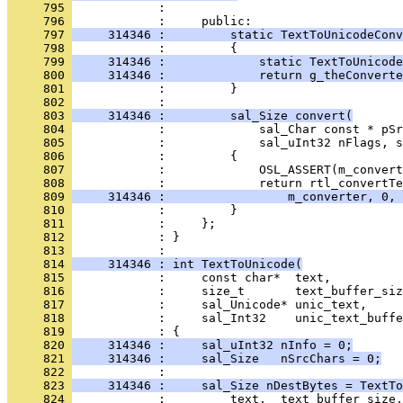
     795 
            : 
     796 
     797 
     314346 :         static TextToUnicodeConv
     798 
     799 
     314346 :             static TextToUnicode
     800 
     314346 :             return g_theConverte
     801 
            :         }
     802 
     803 
     314346 :         sal_Size convert(
     804 
     805 
     806 
     807 
     808 
     809 
     314346 :                 m_converter, 0, 
     810 
     811 
     812 
            : }
     813 
     814 
     314346 : int TextToUnicode(
     815 
     816 
     817 
     818 
     819 
     820 
     314346 :     sal_uInt32 nInfo = 0;
     821 
     314346 :     sal_Size   nSrcChars = 0;
     822 
     823 
     314346 :     sal_Size nDestBytes = TextTo
     824 