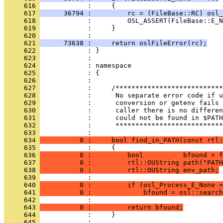
     616 
     617 
      36794 :         rc = (FileBase::RC) osl_
     618 
     619 
     620 
     621 
      73638 :     return oslFileError(rc);
     622 
     623 
     624 
     625 
     626 
     627 
     628 
     629 
     630 
     631 
     632 
            :      ***************************
     633 
     634 
          0 :     bool find_in_PATH(const rtl:
     635 
     636 
          0 :         bool          bfound = f
     637 
          0 :         rtl::OUString path("PATH
     638 
          0 :         rtl::OUString env_path;
     639 
     640 
          0 :         if (osl_Process_E_None =
     641 
          0 :             bfound = osl::search
     642 
     643 
          0 :         return bfound;
     644 
     645 