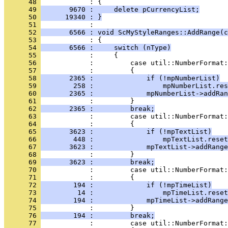
      48 
      49 
       9670 :     delete pCurrencyList;
      50 
      19340 : }
      51 
      52 
       6566 : void ScMyStyleRanges::AddRange(c
      53 
      54 
       6566 :     switch (nType)
      55 
      56 
      57 
      58 
       2365 :             if (!mpNumberList)
      59 
        258 :                 mpNumberList.res
      60 
       2365 :             mpNumberList->addRan
      61 
      62 
       2365 :         break;
      63 
      64 
      65 
       3623 :             if (!mpTextList)
      66 
        448 :                 mpTextList.reset
      67 
       3623 :             mpTextList->addRange
      68 
      69 
       3623 :         break;
      70 
      71 
      72 
        194 :             if (!mpTimeList)
      73 
         14 :                 mpTimeList.reset
      74 
        194 :             mpTimeList->addRange
      75 
      76 
        194 :         break;
      77 