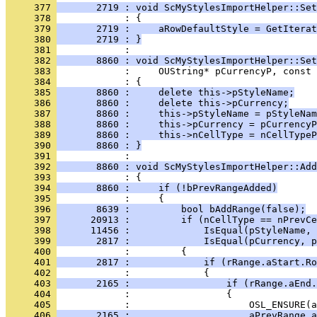
     377 
       2719 : void ScMyStylesImportHelper::Set
     378 
     379 
       2719 :     aRowDefaultStyle = GetIterat
     380 
       2719 : }
     381 
     382 
       8860 : void ScMyStylesImportHelper::Set
     383 
     384 
     385 
       8860 :     delete this->pStyleName;
     386 
       8860 :     delete this->pCurrency;
     387 
       8860 :     this->pStyleName = pStyleNam
     388 
       8860 :     this->pCurrency = pCurrencyP
     389 
       8860 :     this->nCellType = nCellTypeP
     390 
       8860 : }
     391 
     392 
       8860 : void ScMyStylesImportHelper::Add
     393 
     394 
       8860 :     if (!bPrevRangeAdded)
     395 
     396 
       8639 :         bool bAddRange(false);
     397 
      20913 :         if (nCellType == nPrevCe
     398 
      11456 :             IsEqual(pStyleName, 
     399 
       2817 :             IsEqual(pCurrency, p
     400 
     401 
       2817 :             if (rRange.aStart.Ro
     402 
     403 
       2165 :                 if (rRange.aEnd.
     404 
     405 
     406 
       2165 :                     aPrevRange.a