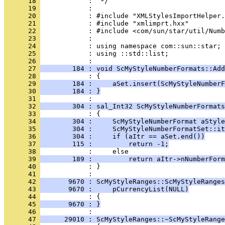
      18 
      19 
      20 
      21 
      22 
      23 
      24 
      25 
            : using ::std::list;
      26 
      27 
        184 : void ScMyStyleNumberFormats::Add
      28 
      29 
        184 :     aSet.insert(ScMyStyleNumberF
      30 
        184 : }
      31 
      32 
        304 : sal_Int32 ScMyStyleNumberFormats
      33 
      34 
        304 :     ScMyStyleNumberFormat aStyle
      35 
        304 :     ScMyStyleNumberFormatSet::it
      36 
        304 :     if (aItr == aSet.end())
      37 
        115 :         return -1;
      38 
      39 
        189 :         return aItr->nNumberForm
      40 
            : }
      41 
      42 
       9670 : ScMyStyleRanges::ScMyStyleRanges
      43 
       9670 :     pCurrencyList(NULL)
      44 
      45 
       9670 : }
      46 
      47 
      29010 : ScMyStyleRanges::~ScMyStyleRange