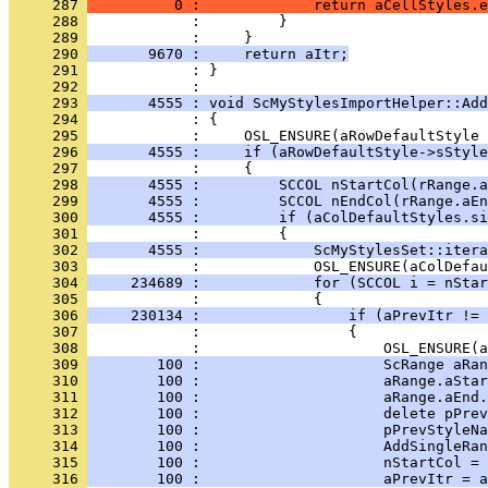
     287 
          0 :             return aCellStyles.e
     288 
     289 
     290 
       9670 :     return aItr;
     291 
            : }
     292 
     293 
       4555 : void ScMyStylesImportHelper::Add
     294 
     295 
     296 
       4555 :     if (aRowDefaultStyle->sStyle
     297 
     298 
       4555 :         SCCOL nStartCol(rRange.a
     299 
       4555 :         SCCOL nEndCol(rRange.aEn
     300 
       4555 :         if (aColDefaultStyles.si
     301 
     302 
       4555 :             ScMyStylesSet::itera
     303 
     304 
     234689 :             for (SCCOL i = nStar
     305 
     306 
     230134 :                 if (aPrevItr != 
     307 
     308 
     309 
        100 :                     ScRange aRan
     310 
        100 :                     aRange.aStar
     311 
        100 :                     aRange.aEnd.
     312 
        100 :                     delete pPrev
     313 
        100 :                     pPrevStyleN
     314 
        100 :                     AddSingleRan
     315 
        100 :                     nStartCol = 
     316 
        100 :                     aPrevItr = a