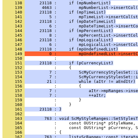
     138 
      23118 :     if (mpNumberList)
     139 
       4663 :         mpNumberList->insertCol(
     140 
      23118 :     if (mpTimeList)
     141 
          5 :         mpTimeList->insertCol(st
     142 
      23118 :     if (mpDateTimeList)
     143 
          6 :         mpDateTimeList->insertCo
     144 
      23118 :     if (mpPercentList)
     145 
          8 :         mpPercentList->insertCol
     146 
      23118 :     if (mpLogicalList)
     147 
          6 :         mpLogicalList->insertCol
     148 
      23118 :     if (mpUndefinedList)
     149 
          0 :         mpUndefinedList->insertC
     150 
     151 
      23118 :     if (pCurrencyList)
     152 
     153 
          7 :         ScMyCurrencyStylesSet::i
     154 
          7 :         ScMyCurrencyStylesSet::i
     155 
         21 :         while (aItr != aEndItr)
     156 
     157 
          7 :             aItr->mpRanges->inse
     158 
          7 :             ++aItr;
     159 
     160 
     161 
      23118 : }
     162 
     163 
        763 : void ScMyStyleRanges::SetStylesT
     164 
     165 
     166 
     167 
        763 :     list<ScRange>::const_iterato