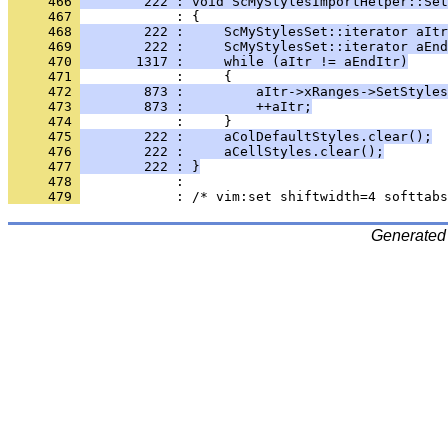
     466 
        222 : void ScMyStylesImportHelper::Set
     467 
     468 
        222 :     ScMyStylesSet::iterator aItr
     469 
        222 :     ScMyStylesSet::iterator aEnd
     470 
       1317 :     while (aItr != aEndItr)
     471 
     472 
        873 :         aItr->xRanges->SetStyles
     473 
        873 :         ++aItr;
     474 
     475 
        222 :     aColDefaultStyles.clear();
     476 
        222 :     aCellStyles.clear();
     477 
        222 : }
     478 
     479 
Generated