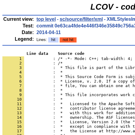
LCOV - cod
Current view:
top level
-
sc/source/filter/xml
- XMLStylesI
Test:
commit 0e63ca4fde4e446f346e35849c756a
Date:
2014-04-11
Legend:
Lines:
hit
not hit
          Line data    Source code
       1 
            : /* -*- Mode: C++; tab-width: 4; 
       2 
       3 
       4 
       5 
       6 
       7 
       8 
       9 
      10 
      11 
      12 
      13 
      14 
      15 
      16 
      17 