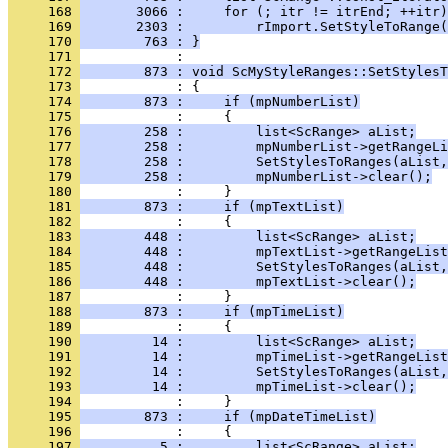
     168 
       3066 :     for (; itr != itrEnd; ++itr)
     169 
       2303 :         rImport.SetStyleToRange
     170 
        763 : }
     171 
     172 
        873 : void ScMyStyleRanges::SetStylesT
     173 
     174 
        873 :     if (mpNumberList)
     175 
     176 
        258 :         list<ScRange> aList;
     177 
        258 :         mpNumberList->getRangeLi
     178 
        258 :         SetStylesToRanges(aList,
     179 
        258 :         mpNumberList->clear();
     180 
     181 
        873 :     if (mpTextList)
     182 
     183 
        448 :         list<ScRange> aList;
     184 
        448 :         mpTextList->getRangeList
     185 
        448 :         SetStylesToRanges(aList,
     186 
        448 :         mpTextList->clear();
     187 
     188 
        873 :     if (mpTimeList)
     189 
     190 
         14 :         list<ScRange> aList;
     191 
         14 :         mpTimeList->getRangeList
     192 
         14 :         SetStylesToRanges(aList,
     193 
         14 :         mpTimeList->clear();
     194 
     195 
        873 :     if (mpDateTimeList)
     196 
     197 
          5 :         list<ScRange> aList;