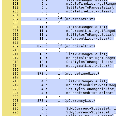
     198 
          5 :         mpDateTimeList->getRange
     199 
          5 :         SetStylesToRanges(aList,
     200 
          5 :         mpDateTimeList->clear();
     201 
     202 
        873 :     if (mpPercentList)
     203 
     204 
         11 :         list<ScRange> aList;
     205 
         11 :         mpPercentList->getRangeL
     206 
         11 :         SetStylesToRanges(aList,
     207 
         11 :         mpPercentList->clear();
     208 
     209 
        873 :     if (mpLogicalList)
     210 
     211 
         18 :         list<ScRange> aList;
     212 
         18 :         mpLogicalList->getRangeL
     213 
         18 :         SetStylesToRanges(aList,
     214 
         18 :         mpLogicalList->clear();
     215 
     216 
        873 :     if (mpUndefinedList)
     217 
     218 
          4 :         list<ScRange> aList;
     219 
          4 :         mpUndefinedList->getRang
     220 
          4 :         SetStylesToRanges(aList,
     221 
          4 :         mpUndefinedList->clear()
     222 
     223 
        873 :     if (pCurrencyList)
     224 
     225 
          5 :         ScMyCurrencyStylesSet::i
     226 
          5 :         ScMyCurrencyStylesSet::i