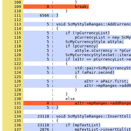
     108 
     109 
          0 :         break;
     110 
     111 
       6566 : }
     112 
     113 
          5 : void ScMyStyleRanges::AddCurrenc
     114 
     115 
          5 :     if (!pCurrencyList)
     116 
          5 :         pCurrencyList = new ScMy
     117 
          5 :     ScMyCurrencyStyle aStyle;
     118 
          5 :     if (pCurrency)
     119 
          5 :         aStyle.sCurrency = *pCur
     120 
          5 :     ScMyCurrencyStylesSet::itera
     121 
          5 :     if (aItr == pCurrencyList->e
     122 
     123 
          5 :         std::pair<ScMyCurrencySt
     124 
          5 :         if (aPair.second)
     125 
     126 
          5 :             aItr = aPair.first;
     127 
          5 :             aItr->mpRanges->addR
     128 
     129 
     130 
     131 
          0 :         aItr->mpRanges->addRange
     132 
          5 : }
     133 
     134 
      23118 : void ScMyStyleRanges::InsertCol(
     135 
     136 
      23118 :     if (mpTextList)
     137 
       2876 :         mpTextList->insertCol(st