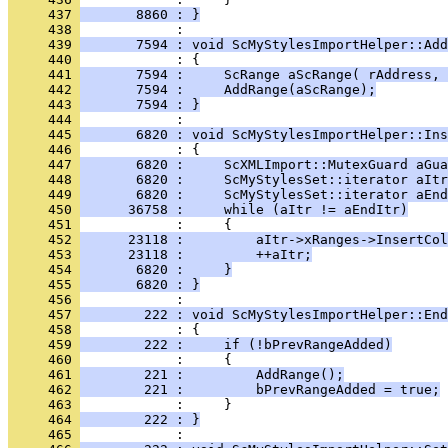
     437 
       8860 : }
     438 
     439 
       7594 : void ScMyStylesImportHelper::Add
     440 
     441 
       7594 :     ScRange aScRange( rAddress, 
     442 
       7594 :     AddRange(aScRange);
     443 
       7594 : }
     444 
     445 
       6820 : void ScMyStylesImportHelper::Ins
     446 
     447 
       6820 :     ScXMLImport::MutexGuard aGua
     448 
       6820 :     ScMyStylesSet::iterator aItr
     449 
       6820 :     ScMyStylesSet::iterator aEnd
     450 
      36758 :     while (aItr != aEndItr)
     451 
     452 
      23118 :         aItr->xRanges->InsertCol
     453 
      23118 :         ++aItr;
     454 
       6820 :     }
     455 
       6820 : }
     456 
     457 
        222 : void ScMyStylesImportHelper::End
     458 
     459 
        222 :     if (!bPrevRangeAdded)
     460 
     461 
        221 :         AddRange();
     462 
        221 :         bPrevRangeAdded = true;
     463 
     464 
        222 : }
     465 