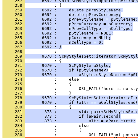
     257 
       6692 : void ScMyStylesImportHelper::Res
     258 
     259 
       6692 :     delete pPrevStyleName;
     260 
       6692 :     delete pPrevCurrency;
     261 
       6692 :     pPrevStyleName = pStyleName;
     262 
       6692 :     pPrevCurrency = pCurrency;
     263 
       6692 :     nPrevCellType = nCellType;
     264 
       6692 :     pStyleName = NULL;
     265 
       6692 :     pCurrency = NULL;
     266 
       6692 :     nCellType = 0;
     267 
       6692 : }
     268 
     269 
       9670 : ScMyStylesSet::iterator ScMyStyl
     270 
     271 
       9670 :     ScMyStyle aStyle;
     272 
       9670 :     if (pStyleNameP)
     273 
       9670 :         aStyle.sStyleName = *pSt
     274 
     275 
     276 
     277 
     278 
       9670 :     ScMyStylesSet::iterator aItr
     279 
       9670 :     if (aItr == aCellStyles.end(
     280 
     281 
        873 :         std::pair<ScMyStylesSet:
     282 
        873 :         if (aPair.second)
     283 
        873 :             aItr = aPair.first;
     284 
     285 
     286 