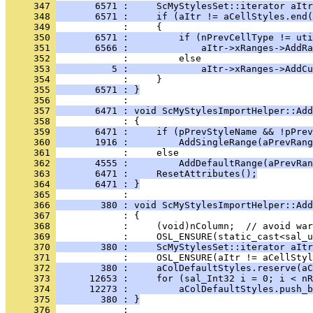
     347 
       6571 :     ScMyStylesSet::iterator aItr
     348 
       6571 :     if (aItr != aCellStyles.end(
     349 
     350 
       6571 :         if (nPrevCellType != uti
     351 
       6566 :             aItr->xRanges->AddRa
     352 
     353 
          5 :             aItr->xRanges->AddCu
     354 
     355 
       6571 : }
     356 
     357 
       6471 : void ScMyStylesImportHelper::Add
     358 
     359 
       6471 :     if (pPrevStyleName && !pPrev
     360 
       1916 :         AddSingleRange(aPrevRang
     361 
     362 
       4555 :         AddDefaultRange(aPrevRan
     363 
       6471 :     ResetAttributes();
     364 
       6471 : }
     365 
     366 
        380 : void ScMyStylesImportHelper::Add
     367 
     368 
     369 
     370 
        380 :     ScMyStylesSet::iterator aItr
     371 
     372 
        380 :     aColDefaultStyles.reserve(aC
     373 
      12653 :     for (sal_Int32 i = 0; i < nR
     374 
      12273 :         aColDefaultStyles.push_b
     375 
        380 : }
     376 