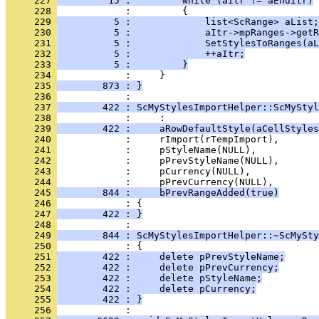
     227 
         15 :         while (aItr != aEndItr)
     228 
     229 
          5 :             list<ScRange> aList;
     230 
          5 :             aItr->mpRanges->getR
     231 
          5 :             SetStylesToRanges(aL
     232 
          5 :             ++aItr;
     233 
          5 :         }
     234 
     235 
        873 : }
     236 
     237 
        422 : ScMyStylesImportHelper::ScMySty
     238 
     239 
        422 :     aRowDefaultStyle(aCellStyles
     240 
     241 
     242 
     243 
     244 
     245 
        844 :     bPrevRangeAdded(true)
     246 
     247 
        422 : }
     248 
     249 
        844 : ScMyStylesImportHelper::~ScMySty
     250 
     251 
        422 :     delete pPrevStyleName;
     252 
        422 :     delete pPrevCurrency;
     253 
        422 :     delete pStyleName;
     254 
        422 :     delete pCurrency;
     255 
        422 : }
     256 