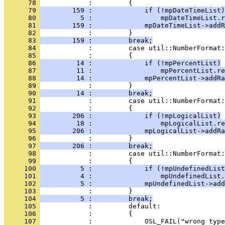
      78 
      79 
        159 :             if (!mpDateTimeList)
      80 
          5 :                 mpDateTimeList.r
      81 
        159 :             mpDateTimeList->addR
      82 
      83 
        159 :         break;
      84 
      85 
      86 
         14 :             if (!mpPercentList)
      87 
         11 :                 mpPercentList.re
      88 
         14 :             mpPercentList->addRa
      89 
      90 
         14 :         break;
      91 
      92 
      93 
        206 :             if (!mpLogicalList)
      94 
         18 :                 mpLogicalList.re
      95 
        206 :             mpLogicalList->addRa
      96 
      97 
        206 :         break;
      98 
      99 
     100 
          5 :             if (!mpUndefinedList
     101 
          4 :                 mpUndefinedList.
     102 
          5 :             mpUndefinedList->add
     103 
     104 
          5 :         break;
     105 
     106 
     107 