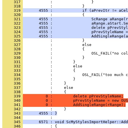
     317 
     318 
     319 
       4555 :             if (aPrevItr != aCel
     320 
     321 
       4555 :                 ScRange aRange(r
     322 
       4555 :                 aRange.aStart.Se
     323 
       4555 :                 delete pPrevStyl
     324 
       4555 :                 pPrevStyleName =
     325 
       4555 :                 AddSingleRange(a
     326 
     327 
     328 
     329 
     330 
     331 
     332 
     333 
     334 
     335 
     336 
     337 
     338 
     339 
          0 :         delete pPrevStyleName;
     340 
          0 :         pPrevStyleName = new OUS
     341 
          0 :         AddSingleRange(rRange);
     342 
     343 
       4555 : }
     344 
     345 
       6571 : void ScMyStylesImportHelper::Add
     346 