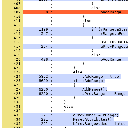
     407 
     408 
     409 
          0 :                     bAddRange = 
     410 
     411 
     412 
     413 
       1199 :                 if (rRange.aStar
     414 
        547 :                     rRange.aEnd.
     415 
     416 
     417 
        224 :                     aPrevRange.a
     418 
     419 
     420 
        428 :                     bAddRange = 
     421 
     422 
     423 
     424 
       5822 :             bAddRange = true;
     425 
       8639 :         if (bAddRange)
     426 
     427 
       6250 :             AddRange();
     428 
       6250 :             aPrevRange = rRange;
     429 
     430 
     431 
     432 
     433 
        221 :         aPrevRange = rRange;
     434 
        221 :         ResetAttributes();
     435 
        221 :         bPrevRangeAdded = false;
     436 