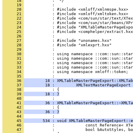
      18 
      19 
      20 
      21 
      22 
      23 
      24 
      25 
      26 
      27 
      28 
      29 
      30 
      31 
      32 
      33 
      34 
            : using namespace xmloff::token;
      35 
      36 
         18 : XMLTableMasterPageExport::XMLTab
      37 
         18 :         XMLTextMasterPageExport 
      38 
      39 
         18 : }
      40 
      41 
         36 : XMLTableMasterPageExport::~XMLTa
      42 
      43 
         36 : }
      44 
      45 
        534 : void XMLTableMasterPageExport::e
      46 
      47 