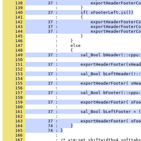
     138 
         37 :             exportHeaderFooterCo
     139 
     140 
         37 :         if( xFooterLeft.is())
     141 
     142 
         37 :             exportHeaderFooterCo
     143 
         37 :             exportHeaderFooterCo
     144 
         37 :             exportHeaderFooterCo
     145 
     146 
     147 
     148 
     149 
         37 :         sal_Bool bHeader(::cppu:
     150 
     151 
         37 :         exportHeaderFooter(xHead
     152 
     153 
         37 :         sal_Bool bLeftHeader(!::
     154 
     155 
         37 :         exportHeaderFooter( xHe
     156 
     157 
         37 :         sal_Bool bFooter(::cppu:
     158 
     159 
         37 :         exportHeaderFooter( xFoo
     160 
     161 
         37 :         sal_Bool bLeftFooter = (
     162 
     163 
         37 :         exportHeaderFooter( xFo
     164 
         74 :     }
     165 
         74 : }
     166 
     167 