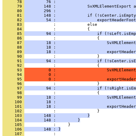
      78 
         76 :                                 
      79 
        148 :             SvXMLElementExport a
      80 
        296 :                                 
      81 
        148 :             if (!sCenter.isEmpty
      82 
         54 :                 exportHeaderFoot
      83 
      84 
      85 
         94 :                 if (!sLeft.isEmp
      86 
      87 
         18 :                     SvXMLElement
      88 
         18 :                                 
      89 
         18 :                     exportHeader
      90 
      91 
         94 :                 if (!sCenter.isE
      92 
      93 
          0 :                     SvXMLElement
      94 
          0 :                                 
      95 
          0 :                     exportHeader
      96 
      97 
         94 :                 if (!sRight.isEm
      98 
      99 
         18 :                     SvXMLElement
     100 
         18 :                                 
     101 
         18 :                     exportHeader
     102 
     103 
        148 :             }
     104 
        148 :         }
     105 
     106 
        148 : }
     107 