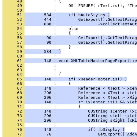
      48 
      49 
      50 
      51 
        534 :     if( bAutoStyles )
      52 
        444 :         GetExport().GetTextParag
      53 
        888 :                 ->collectTextAut
      54 
      55 
      56 
         90 :         GetExport().GetTextParag
      57 
         90 :         GetExport().GetTextParag
      58 
      59 
        534 : }
      60 
      61 
        148 : void XMLTableMasterPageExport::e
      62 
      63 
      64 
      65 
        148 :     if( xHeaderFooter.is() )
      66 
      67 
        148 :         Reference < XText > xCen
      68 
        296 :         Reference < XText > xLef
      69 
        296 :         Reference < XText > xRig
      70 
        148 :         if (xCenter.is() && xLef
      71 
      72 
        148 :             OUString sCenter (xC
      73 
        296 :             OUString sLeft (xLef
      74 
        296 :             OUString sRight (xRi
      75 
      76 
        148 :             if( !bDisplay )
      77 
         76 :                 GetExport().AddA