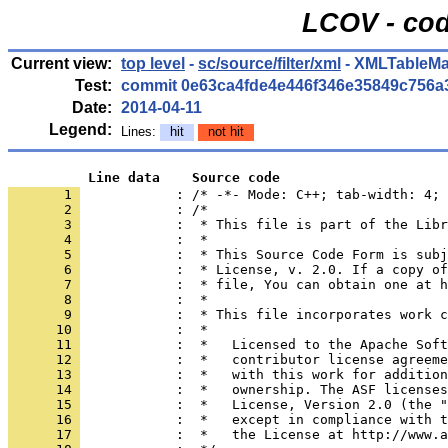
LCOV - cod
Current view:
top level
-
sc/source/filter/xml
- XMLTableMa
Test:
commit 0e63ca4fde4e446f346e35849c756a
Date:
2014-04-11
Legend:
Lines:
hit
not hit
          Line data    Source code
       1 
            : /* -*- Mode: C++; tab-width: 4; 
       2 
       3 
       4 
       5 
       6 
       7 
       8 
       9 
      10 
      11 
      12 
      13 
      14 
      15 
      16 
      17 