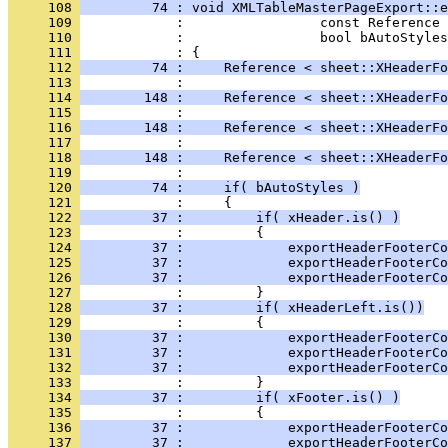
     108 
         74 : void XMLTableMasterPageExport::e
     109 
     110 
     111 
     112 
         74 :     Reference < sheet::XHeaderFo
     113 
     114 
        148 :     Reference < sheet::XHeaderFo
     115 
     116 
        148 :     Reference < sheet::XHeaderFo
     117 
     118 
        148 :     Reference < sheet::XHeaderFo
     119 
     120 
         74 :     if( bAutoStyles )
     121 
     122 
         37 :         if( xHeader.is() )
     123 
     124 
         37 :             exportHeaderFooterCo
     125 
         37 :             exportHeaderFooterCo
     126 
         37 :             exportHeaderFooterCo
     127 
     128 
         37 :         if( xHeaderLeft.is())
     129 
     130 
         37 :             exportHeaderFooterCo
     131 
         37 :             exportHeaderFooterCo
     132 
         37 :             exportHeaderFooterCo
     133 
     134 
         37 :         if( xFooter.is() )
     135 
     136 
         37 :             exportHeaderFooterCo
     137 
         37 :             exportHeaderFooterCo