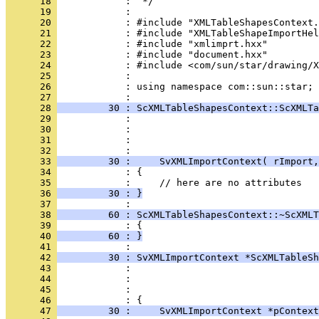
      18 
      19 
      20 
      21 
      22 
      23 
      24 
      25 
      26 
            : using namespace com::sun::star;
      27 
      28 
         30 : ScXMLTableShapesContext::ScXMLTa
      29 
      30 
      31 
      32 
      33 
         30 :     SvXMLImportContext( rImport,
      34 
      35 
      36 
         30 : }
      37 
      38 
         60 : ScXMLTableShapesContext::~ScXMLT
      39 
      40 
         60 : }
      41 
      42 
         30 : SvXMLImportContext *ScXMLTableSh
      43 
      44 
      45 
      46 
      47 
         30 :     SvXMLImportContext *pContext