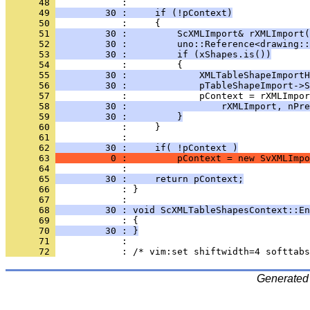
      48 
      49 
         30 :     if (!pContext)
      50 
      51 
         30 :         ScXMLImport& rXMLImport(
      52 
         30 :         uno::Reference<drawing::
      53 
         30 :         if (xShapes.is())
      54 
      55 
         30 :             XMLTableShapeImportH
      56 
         30 :             pTableShapeImport->S
      57 
      58 
         30 :                 rXMLImport, nPre
      59 
         30 :         }
      60 
      61 
      62 
         30 :     if( !pContext )
      63 
          0 :         pContext = new SvXMLImpo
      64 
      65 
         30 :     return pContext;
      66 
            : }
      67 
      68 
         30 : void ScXMLTableShapesContext::En
      69 
      70 
         30 : }
      71 
      72 
Generated