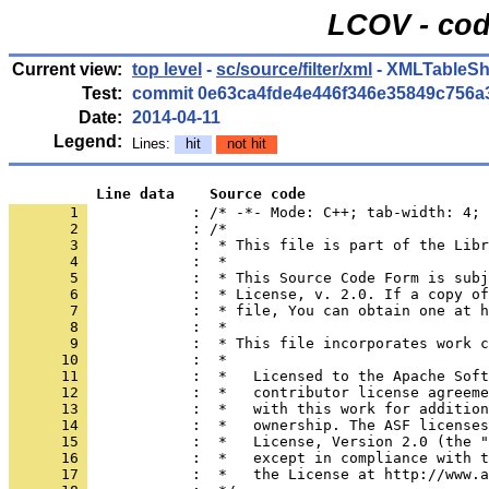
LCOV - cod
Current view:
top level
-
sc/source/filter/xml
- XMLTableSh
Test:
commit 0e63ca4fde4e446f346e35849c756a
Date:
2014-04-11
Legend:
Lines:
hit
not hit
          Line data    Source code
       1 
            : /* -*- Mode: C++; tab-width: 4; 
       2 
       3 
       4 
       5 
       6 
       7 
       8 
       9 
      10 
      11 
      12 
      13 
      14 
      15 
      16 
      17 