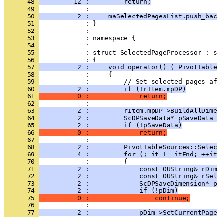
      48 
         12 :         return;
      49 
      50 
          2 :     maSelectedPagesList.push_bac
      51 
      52 
      53 
      54 
      55 
            : struct SelectedPageProcessor : s
      56 
      57 
          2 :     void operator() ( PivotTable
      58 
      59 
      60 
          2 :         if (!rItem.mpDP)
      61 
          0 :             return;
      62 
      63 
          2 :         rItem.mpDP->BuildAllDime
      64 
          2 :         ScDPSaveData* pSaveData 
      65 
          2 :         if (!pSaveData)
      66 
          0 :             return;
      67 
      68 
          2 :         PivotTableSources::Selec
      69 
          4 :         for (; it != itEnd; ++it
      70 
      71 
          2 :             const OUString& rDim
      72 
          2 :             const OUString& rSel
      73 
          2 :             ScDPSaveDimension* p
      74 
          2 :             if (!pDim)
      75 
          0 :                 continue;
      76 
      77 
          2 :             pDim->SetCurrentPage