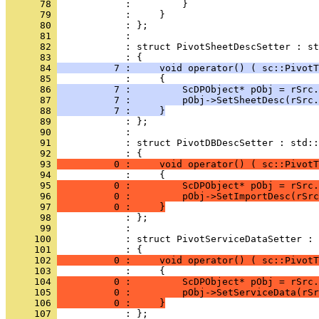
      78 
      79 
      80 
      81 
      82 
            : struct PivotSheetDescSetter : st
      83 
      84 
          7 :     void operator() ( sc::PivotT
      85 
      86 
          7 :         ScDPObject* pObj = rSrc.
      87 
          7 :         pObj->SetSheetDesc(rSrc.
      88 
          7 :     }
      89 
      90 
      91 
            : struct PivotDBDescSetter : std::
      92 
      93 
          0 :     void operator() ( sc::PivotT
      94 
      95 
          0 :         ScDPObject* pObj = rSrc.
      96 
          0 :         pObj->SetImportDesc(rSrc
      97 
          0 :     }
      98 
      99 
     100 
            : struct PivotServiceDataSetter : 
     101 
     102 
          0 :     void operator() ( sc::PivotT
     103 
     104 
          0 :         ScDPObject* pObj = rSrc.
     105 
          0 :         pObj->SetServiceData(rSr
     106 
          0 :     }
     107 