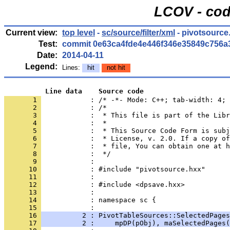
LCOV - cod
Current view:
top level
-
sc/source/filter/xml
- pivotsource
Test:
commit 0e63ca4fde4e446f346e35849c756a
Date:
2014-04-11
Legend:
Lines:
hit
not hit
          Line data    Source code
       1 
            : /* -*- Mode: C++; tab-width: 4; 
       2 
       3 
       4 
       5 
       6 
       7 
       8 
       9 
      10 
      11 
      12 
      13 
      14 
            : namespace sc {
      15 
      16 
          2 : PivotTableSources::SelectedPages
      17 
          2 :     mpDP(pObj), maSelectedPages(