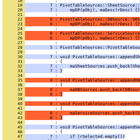
      18 
      19 
          7 : PivotTableSources::SheetSource::
      20 
          7 :     mpDP(pObj), maDesc(rDesc) {}
      21 
      22 
          0 : PivotTableSources::DBSource::DBS
      23 
          0 :     mpDP(pObj), maDesc(rDesc) {}
      24 
      25 
          0 : PivotTableSources::ServiceSource
      26 
          0 :     mpDP(pObj), maDesc(rDesc) {}
      27 
      28 
          5 : PivotTableSources::PivotTableSou
      29 
      30 
          7 : void PivotTableSources::appendSh
      31 
      32 
          7 :     maSheetSources.push_back(She
      33 
          7 : }
      34 
      35 
          0 : void PivotTableSources::appendDB
      36 
      37 
          0 :     maDBSources.push_back(DBSour
      38 
          0 : }
      39 
      40 
          0 : void PivotTableSources::appendSe
      41 
      42 
          0 :     maServiceSources.push_back(S
      43 
          0 : }
      44 
      45 
          7 : void PivotTableSources::appendSe
      46 
      47 
          7 :     if (rSelected.empty())