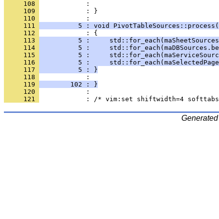
     108 
     109 
            : }
     110 
     111 
          5 : void PivotTableSources::process(
     112 
     113 
          5 :     std::for_each(maSheetSources
     114 
          5 :     std::for_each(maDBSources.be
     115 
          5 :     std::for_each(maServiceSourc
     116 
          5 :     std::for_each(maSelectedPage
     117 
          5 : }
     118 
     119 
        102 : }
     120 
     121 
Generated