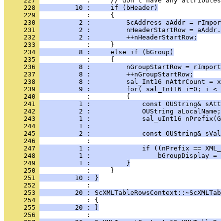
     227 
     228 
         10 :     if (bHeader)
     229 
     230 
          2 :         ScAddress aAddr = rImpor
     231 
          2 :         nHeaderStartRow = aAddr.
     232 
          2 :         ++nHeaderStartRow;
     233 
     234 
          8 :     else if (bGroup)
     235 
     236 
          8 :         nGroupStartRow = rImport
     237 
          8 :         ++nGroupStartRow;
     238 
          8 :         sal_Int16 nAttrCount = x
     239 
          9 :         for( sal_Int16 i=0; i < 
     240 
     241 
          1 :             const OUString& sAtt
     242 
          2 :             OUString aLocalName;
     243 
          1 :             sal_uInt16 nPrefix(G
     244 
          1 :                                 
     245 
          2 :             const OUString& sVal
     246 
     247 
          1 :             if ((nPrefix == XML_
     248 
          1 :                 bGroupDisplay = 
     249 
          1 :         }
     250 
     251 
         10 : }
     252 
     253 
         20 : ScXMLTableRowsContext::~ScXMLTab
     254 
     255 
         20 : }
     256 