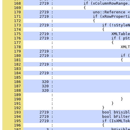
     168 
       2719 :             if (xColumnRowRange.
     169 
     170 
       2719 :                 uno::Reference <
     171 
       2719 :                 if (xRowProperti
     172 
     173 
       2719 :                     if (!sStyleN
     174 
     175 
       2719 :                         XMLTable
     176 
       2719 :                         if ( pSt
     177 
     178 
     179 
       2719 :                                 
     180 
       2719 :                             if (
     181 
     182 
       2719 :                                
     183 
     184 
       2719 :                                 
     185 
     186 
        320 :                                 
     187 
        320 :                                 
     188 
        320 :                                 
     189 
     190 
     191 
     192 
     193 
       2719 :                     bool bVisibl
     194 
       2719 :                     bool bFilter
     195 
       2719 :                     if (IsXMLTok
     196 
     197 
          3 :                         bVisible