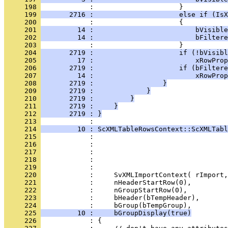
     198 
     199 
       2716 :                     else if (IsX
     200 
     201 
         14 :                         bVisible
     202 
         14 :                         bFiltere
     203 
     204 
       2719 :                     if (!bVisibl
     205 
         17 :                         xRowProp
     206 
       2719 :                     if (bFiltere
     207 
         14 :                         xRowProp
     208 
       2719 :                 }
     209 
       2719 :             }
     210 
       2719 :         }
     211 
       2719 :     }
     212 
       2719 : }
     213 
     214 
         10 : ScXMLTableRowsContext::ScXMLTabl
     215 
     216 
     217 
     218 
     219 
     220 
     221 
     222 
     223 
     224 
     225 
         10 :     bGroupDisplay(true)
     226 