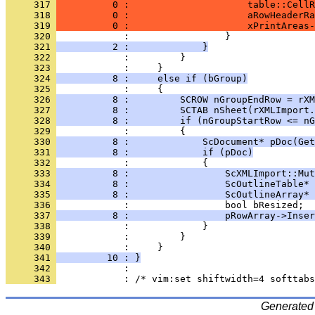
     317 
          0 :                     table::CellR
     318 
          0 :                     aRowHeaderRa
     319 
          0 :                     xPrintAreas-
     320 
     321 
          2 :             }
     322 
     323 
     324 
          8 :     else if (bGroup)
     325 
     326 
          8 :         SCROW nGroupEndRow = rXM
     327 
          8 :         SCTAB nSheet(rXMLImport.
     328 
          8 :         if (nGroupStartRow <= nG
     329 
     330 
          8 :             ScDocument* pDoc(Get
     331 
          8 :             if (pDoc)
     332 
     333 
          8 :                 ScXMLImport::Mut
     334 
          8 :                 ScOutlineTable* 
     335 
          8 :                 ScOutlineArray*
     336 
     337 
          8 :                 pRowArray->Inser
     338 
     339 
     340 
     341 
         10 : }
     342 
     343 
Generated