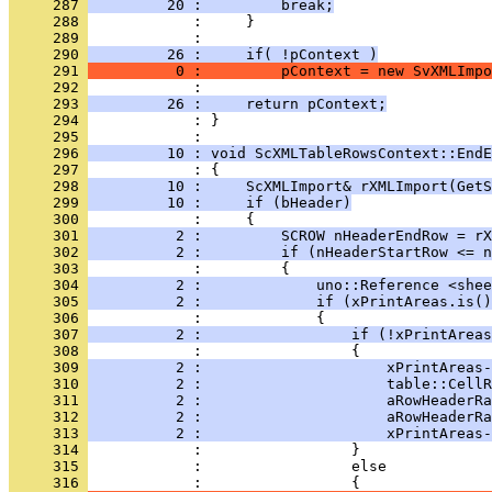
     287 
         20 :         break;
     288 
     289 
     290 
         26 :     if( !pContext )
     291 
          0 :         pContext = new SvXMLImpo
     292 
     293 
         26 :     return pContext;
     294 
            : }
     295 
     296 
         10 : void ScXMLTableRowsContext::EndE
     297 
     298 
         10 :     ScXMLImport& rXMLImport(GetS
     299 
         10 :     if (bHeader)
     300 
     301 
          2 :         SCROW nHeaderEndRow = rX
     302 
          2 :         if (nHeaderStartRow <= n
     303 
     304 
          2 :             uno::Reference <shee
     305 
          2 :             if (xPrintAreas.is()
     306 
     307 
          2 :                 if (!xPrintAreas
     308 
     309 
          2 :                     xPrintAreas-
     310 
          2 :                     table::CellR
     311 
          2 :                     aRowHeaderRa
     312 
          2 :                     aRowHeaderRa
     313 
          2 :                     xPrintAreas-
     314 
     315 
     316 