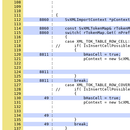
     108 
     109 
     110 
     111 
     112 
       8860 :     SvXMLImportContext *pContext
     113 
     114 
       8860 :     const SvXMLTokenMap& rTokenM
     115 
       8860 :     switch( rTokenMap.Get( nPref
     116 
     117 
     118 
     119 
     120 
       8811 :             bHasCell = true;
     121 
     122 
     123 
     124 
       8811 :                                 
     125 
     126 
       8811 :         break;
     127 
     128 
     129 
     130 
         49 :             bHasCell = true;
     131 
     132 
     133 
     134 
         49 :                                 
     135 
     136 
         49 :         break;
     137 