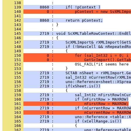
     138 
     139 
       8860 :     if( !pContext )
     140 
          0 :         pContext = new SvXMLImpo
     141 
     142 
       8860 :     return pContext;
     143 
            : }
     144 
     145 
       2719 : void ScXMLTableRowContext::EndEl
     146 
     147 
       2719 :     ScXMLImport& rXMLImport(GetS
     148 
       2719 :     if (!bHasCell && nRepeatedRo
     149 
     150 
          0 :         for (sal_Int32 i = 0; i 
     151 
          0 :             GetScImport().GetTab
     152 
     153 
     154 
       2719 :     SCTAB nSheet = rXMLImport.Ge
     155 
       2719 :     sal_Int32 nCurrentRow(rXMLIm
     156 
       2719 :     uno::Reference<sheet::XSprea
     157 
       2719 :     if(xSheet.is())
     158 
     159 
       2719 :         sal_Int32 nFirstRow(nCur
     160 
       2719 :         if (nFirstRow > MAXROW)
     161 
          0 :             nFirstRow = MAXROW;
     162 
       2719 :         if (nCurrentRow > MAXROW
     163 
          0 :             nCurrentRow = MAXROW
     164 
       2719 :         uno::Reference <table::X
     165 
       2719 :         if (xCellRange.is())
     166 
     167 
       2719 :             uno::Reference<table