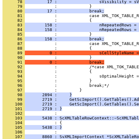
      78 
         17 :                 sVisibility = sV
      79 
      80 
         17 :             break;
      81 
      82 
      83 
        158 :                 nRepeatedRows = 
      84 
        158 :                 nRepeatedRows = 
      85 
      86 
        158 :             break;
      87 
      88 
      89 
          0 :                 sCellStyleName =
      90 
      91 
          0 :             break;
      92 
      93 
      94 
      95 
      96 
      97 
      98 
       2894 :     }
      99 
       2719 :     GetScImport().GetTables().Ad
     100 
       2719 :     GetScImport().GetTables().Se
     101 
       2719 : }
     102 
     103 
       5438 : ScXMLTableRowContext::~ScXMLTabl
     104 
     105 
       5438 : }
     106 
     107 
       8860 : SvXMLImportContext *ScXMLTableRo