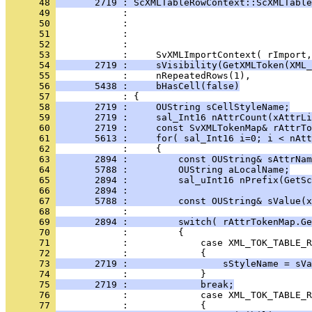
      48 
       2719 : ScXMLTableRowContext::ScXMLTable
      49 
      50 
      51 
      52 
      53 
      54 
       2719 :     sVisibility(GetXMLToken(XML_
      55 
      56 
       5438 :     bHasCell(false)
      57 
      58 
       2719 :     OUString sCellStyleName;
      59 
       2719 :     sal_Int16 nAttrCount(xAttrLi
      60 
       2719 :     const SvXMLTokenMap& rAttrTo
      61 
       5613 :     for( sal_Int16 i=0; i < nAtt
      62 
      63 
       2894 :         const OUString& sAttrNam
      64 
       5788 :         OUString aLocalName;
      65 
       2894 :         sal_uInt16 nPrefix(GetSc
      66 
       2894 :                                 
      67 
       5788 :         const OUString& sValue(x
      68 
      69 
       2894 :         switch( rAttrTokenMap.Ge
      70 
      71 
      72 
      73 
       2719 :                 sStyleName = sVa
      74 
      75 
       2719 :             break;
      76 
      77 