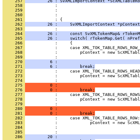
     257 
         26 : SvXMLImportContext *ScXMLTableRo
     258 
     259 
     260 
     261 
     262 
         26 :     SvXMLImportContext *pContext
     263 
     264 
         26 :     const SvXMLTokenMap& rTokenM
     265 
         26 :     switch( rTokenMap.Get( nPref
     266 
     267 
     268 
     269 
     270 
          6 :                                 
     271 
          6 :         break;
     272 
     273 
     274 
     275 
          0 :                                 
     276 
          0 :         break;
     277 
     278 
     279 
     280 
          0 :                                 
     281 
          0 :         break;
     282 
     283 
     284 
     285 
     286 
         20 :                                 