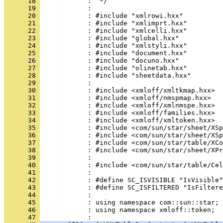
      18 
      19 
      20 
      21 
      22 
      23 
      24 
      25 
      26 
      27 
      28 
      29 
      30 
      31 
      32 
      33 
      34 
      35 
      36 
      37 
      38 
      39 
      40 
      41 
      42 
      43 
      44 
      45 
      46 
            : using namespace xmloff::token;
      47 