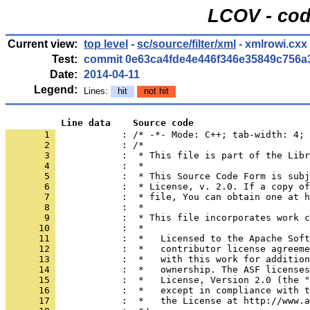
LCOV - cod
Current view:
top level
-
sc/source/filter/xml
- xmlrowi.cxx
Test:
commit 0e63ca4fde4e446f346e35849c756a
Date:
2014-04-11
Legend:
Lines:
hit
not hit
          Line data    Source code
       1 
            : /* -*- Mode: C++; tab-width: 4; 
       2 
       3 
       4 
       5 
       6 
       7 
       8 
       9 
      10 
      11 
      12 
      13 
      14 
      15 
      16 
      17 