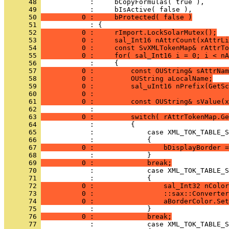
      48 
      49 
      50 
          0 :     bProtected( false )
      51 
      52 
          0 :     rImport.LockSolarMutex();
      53 
          0 :     sal_Int16 nAttrCount(xAttrLi
      54 
          0 :     const SvXMLTokenMap& rAttrTo
      55 
          0 :     for( sal_Int16 i = 0; i < nA
      56 
      57 
          0 :         const OUString& sAttrNam
      58 
          0 :         OUString aLocalName;
      59 
          0 :         sal_uInt16 nPrefix(GetSc
      60 
          0 :                                 
      61 
          0 :         const OUString& sValue(x
      62 
      63 
          0 :         switch( rAttrTokenMap.Ge
      64 
      65 
      66 
      67 
          0 :                 bDisplayBorder =
      68 
      69 
          0 :             break;
      70 
      71 
      72 
          0 :                 sal_Int32 nColor
      73 
          0 :                 ::sax::Converter
      74 
          0 :                 aBorderColor.Set
      75 
      76 
          0 :             break;
      77 