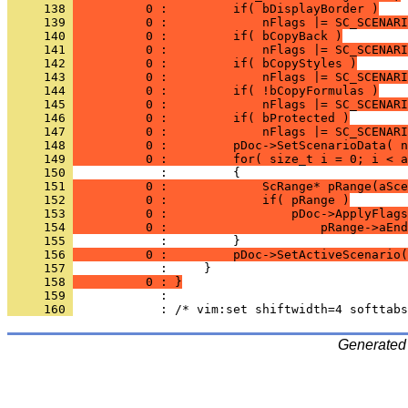
     138 
          0 :         if( bDisplayBorder )
     139 
          0 :             nFlags |= SC_SCENARI
     140 
          0 :         if( bCopyBack )
     141 
          0 :             nFlags |= SC_SCENARI
     142 
          0 :         if( bCopyStyles )
     143 
          0 :             nFlags |= SC_SCENARI
     144 
          0 :         if( !bCopyFormulas )
     145 
          0 :             nFlags |= SC_SCENARI
     146 
          0 :         if( bProtected )
     147 
          0 :             nFlags |= SC_SCENARI
     148 
          0 :         pDoc->SetScenarioData( n
     149 
          0 :         for( size_t i = 0; i < a
     150 
     151 
          0 :             ScRange* pRange(aSce
     152 
          0 :             if( pRange )
     153 
          0 :                 pDoc->ApplyFlags
     154 
          0 :                     pRange->aEnd
     155 
     156 
          0 :         pDoc->SetActiveScenario(
     157 
     158 
          0 : }
     159 
     160 
Generated