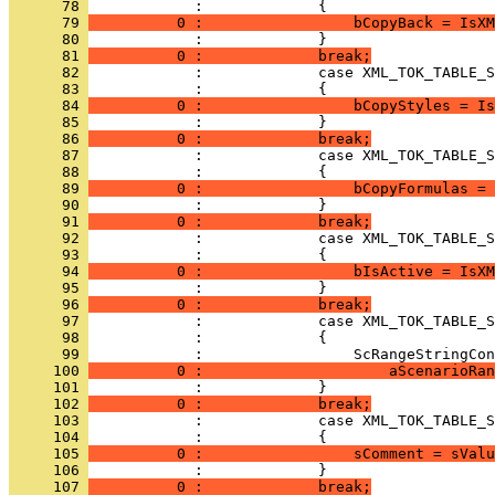
      78 
      79 
          0 :                 bCopyBack = IsXM
      80 
      81 
          0 :             break;
      82 
      83 
      84 
          0 :                 bCopyStyles = Is
      85 
      86 
          0 :             break;
      87 
      88 
      89 
          0 :                 bCopyFormulas = 
      90 
      91 
          0 :             break;
      92 
      93 
      94 
          0 :                 bIsActive = IsXM
      95 
      96 
          0 :             break;
      97 
      98 
      99 
     100 
          0 :                     aScenarioRan
     101 
     102 
          0 :             break;
     103 
     104 
     105 
          0 :                 sComment = sValu
     106 
     107 
          0 :             break;