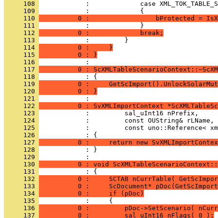
     108 
     109 
     110 
          0 :                 bProtected = IsX
     111 
     112 
          0 :             break;
     113 
     114 
          0 :     }
     115 
          0 : }
     116 
     117 
          0 : ScXMLTableScenarioContext::~ScXM
     118 
     119 
          0 :     GetScImport().UnlockSolarMut
     120 
          0 : }
     121 
     122 
          0 : SvXMLImportContext *ScXMLTableSc
     123 
     124 
     125 
     126 
     127 
          0 :     return new SvXMLImportContex
     128 
            : }
     129 
     130 
          0 : void ScXMLTableScenarioContext::
     131 
     132 
          0 :     SCTAB nCurrTable( GetScImpor
     133 
          0 :     ScDocument* pDoc(GetScImport
     134 
          0 :     if (pDoc)
     135 
     136 
          0 :         pDoc->SetScenario( nCurr
     137 
          0 :         sal_uInt16 nFlags( 0 );