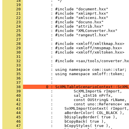
      18 
      19 
      20 
      21 
      22 
      23 
      24 
      25 
      26 
      27 
      28 
      29 
      30 
      31 
      32 
      33 
      34 
      35 
      36 
            : 
      37 
      38 
          0 : ScXMLTableScenarioContext::ScXML
      39 
      40 
      41 
      42 
      43 
      44 
      45 
      46 
      47 