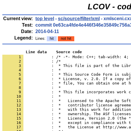
LCOV - cod
Current view:
top level
-
sc/source/filter/xml
- xmlsceni.cx
Test:
commit 0e63ca4fde4e446f346e35849c756a
Date:
2014-04-11
Legend:
Lines:
hit
not hit
          Line data    Source code
       1 
            : /* -*- Mode: C++; tab-width: 4; 
       2 
       3 
       4 
       5 
       6 
       7 
       8 
       9 
      10 
      11 
      12 
      13 
      14 
      15 
      16 
      17 