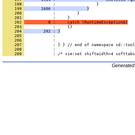
     198 
     199 
       1606 :             }
     200 
     201 
     202 
          0 :     catch (RuntimeException&)
     203 
     204 
        292 : }
     205 
     206 
     207 
     208 
     209 
Generated