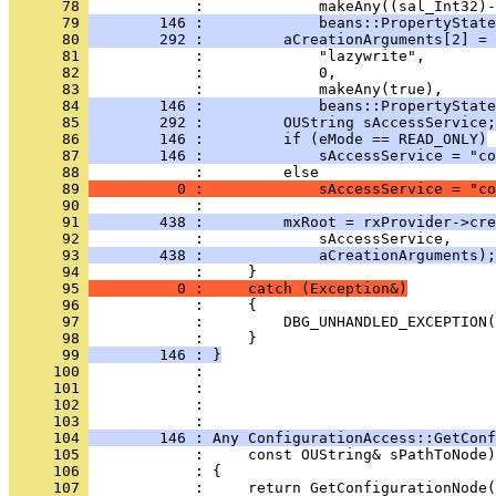
      78 
      79 
        146 :             beans::PropertyState
      80 
        292 :         aCreationArguments[2] = 
      81 
      82 
      83 
      84 
        146 :             beans::PropertyState
      85 
        292 :         OUString sAccessService;
      86 
        146 :         if (eMode == READ_ONLY)
      87 
        146 :             sAccessService = "co
      88 
      89 
          0 :             sAccessService = "co
      90 
      91 
        438 :         mxRoot = rxProvider->cre
      92 
      93 
        438 :             aCreationArguments);
      94 
      95 
          0 :     catch (Exception&)
      96 
      97 
      98 
      99 
        146 : }
     100 
     101 
     102 
            : 
     103 
     104 
        146 : Any ConfigurationAccess::GetConf
     105 
     106 
     107 