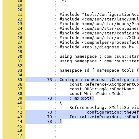
      18 
      19 
      20 
      21 
      22 
      23 
      24 
      25 
      26 
      27 
      28 
      29 
      30 
      31 
      32 
      33 
            : namespace sd { namespace tools {
      34 
      35 
         73 : ConfigurationAccess::Configurati
      36 
      37 
      38 
      39 
         73 :     : mxRoot()
      40 
      41 
      42 
         73 :            configuration::theDef
      43 
         73 :     Initialize(xProvider, rsRoot
      44 
         73 : }
      45 
      46 
      47 
            : 