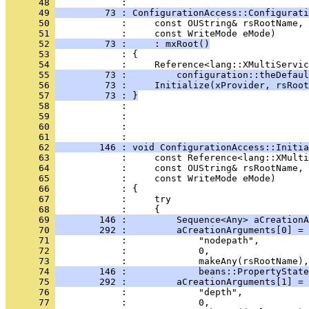
      48 
      49 
         73 : ConfigurationAccess::Configurati
      50 
      51 
      52 
         73 :     : mxRoot()
      53 
      54 
      55 
         73 :         configuration::theDefaul
      56 
         73 :     Initialize(xProvider, rsRoot
      57 
         73 : }
      58 
      59 
      60 
            : 
      61 
      62 
        146 : void ConfigurationAccess::Initia
      63 
      64 
      65 
      66 
      67 
      68 
      69 
        146 :         Sequence<Any> aCreationA
      70 
        292 :         aCreationArguments[0] = 
      71 
      72 
      73 
      74 
        146 :             beans::PropertyState
      75 
        292 :         aCreationArguments[1] = 
      76 
      77 