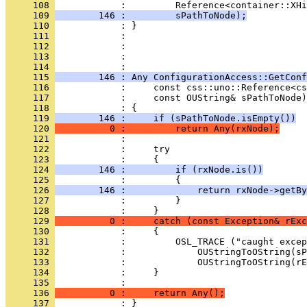
     108 
     109 
        146 :         sPathToNode);
     110 
     111 
     112 
     113 
            : 
     114 
     115 
        146 : Any ConfigurationAccess::GetConf
     116 
     117 
     118 
     119 
        146 :     if (sPathToNode.isEmpty())
     120 
          0 :         return Any(rxNode);
     121 
     122 
     123 
     124 
        146 :         if (rxNode.is())
     125 
     126 
        146 :             return rxNode->getBy
     127 
     128 
     129 
          0 :     catch (const Exception& rExc
     130 
     131 
     132 
     133 
     134 
     135 
     136 
          0 :     return Any();
     137 