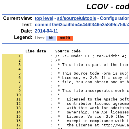
LCOV - cod
Current view:
top level
-
sd/source/ui/tools
- Configurati
Test:
commit 0e63ca4fde4e446f346e35849c756a
Date:
2014-04-11
Legend:
Lines:
hit
not hit
          Line data    Source code
       1 
            : /* -*- Mode: C++; tab-width: 4; 
       2 
       3 
       4 
       5 
       6 
       7 
       8 
       9 
      10 
      11 
      12 
      13 
      14 
      15 
      16 
      17 