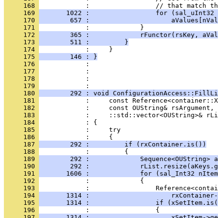
     168 
     169 
       1022 :                 for (sal_uInt32 
     170 
        657 :                     aValues[nVal
     171 
     172 
        365 :             rFunctor(rsKey, aVal
     173 
        511 :         }
     174 
     175 
        146 : }
     176 
     177 
     178 
            : 
     179 
     180 
        292 : void ConfigurationAccess::FillLi
     181 
     182 
     183 
     184 
     185 
     186 
     187 
        292 :         if (rxContainer.is())
     188 
     189 
        292 :             Sequence<OUString> a
     190 
        292 :             rList.resize(aKeys.g
     191 
       1606 :             for (sal_Int32 nItem
     192 
     193 
     194 
       1314 :                     rxContainer-
     195 
       1314 :                 if (xSetItem.is(
     196 
     197 
       1314 :                     xSetItem->ge