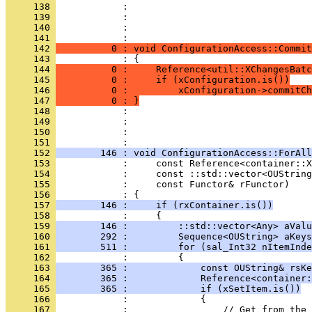
     138 
     139 
     140 
            : 
     141 
     142 
          0 : void ConfigurationAccess::Commit
     143 
     144 
          0 :     Reference<util::XChangesBatc
     145 
          0 :     if (xConfiguration.is())
     146 
          0 :         xConfiguration->commitCh
     147 
          0 : }
     148 
     149 
     150 
            : 
     151 
     152 
        146 : void ConfigurationAccess::ForAll
     153 
     154 
     155 
     156 
     157 
        146 :     if (rxContainer.is())
     158 
     159 
        146 :         ::std::vector<Any> aValu
     160 
        292 :         Sequence<OUString> aKeys
     161 
        511 :         for (sal_Int32 nItemInde
     162 
     163 
        365 :             const OUString& rsKe
     164 
        365 :             Reference<container:
     165 
        365 :             if (xSetItem.is())
     166 
     167 