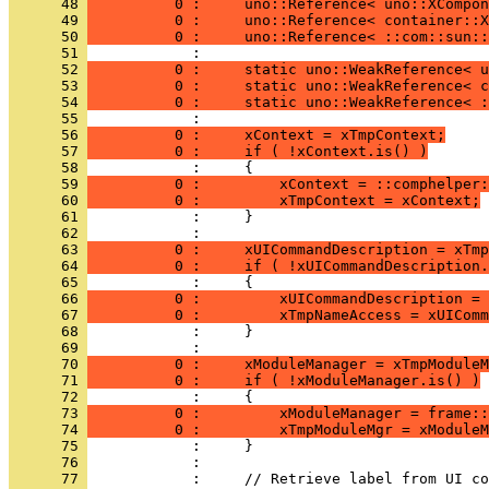
      48 
          0 :     uno::Reference< uno::XCompon
      49 
          0 :     uno::Reference< container::X
      50 
          0 :     uno::Reference< ::com::sun::
      51 
      52 
          0 :     static uno::WeakReference< u
      53 
          0 :     static uno::WeakReference< c
      54 
          0 :     static uno::WeakReference< :
      55 
      56 
          0 :     xContext = xTmpContext;
      57 
          0 :     if ( !xContext.is() )
      58 
      59 
          0 :         xContext = ::comphelper:
      60 
          0 :         xTmpContext = xContext;
      61 
      62 
      63 
          0 :     xUICommandDescription = xTmp
      64 
          0 :     if ( !xUICommandDescription.
      65 
      66 
          0 :         xUICommandDescription = 
      67 
          0 :         xTmpNameAccess = xUIComm
      68 
      69 
      70 
          0 :     xModuleManager = xTmpModuleM
      71 
          0 :     if ( !xModuleManager.is() )
      72 
      73 
          0 :         xModuleManager = frame::
      74 
          0 :         xTmpModuleMgr = xModuleM
      75 
      76 
      77 