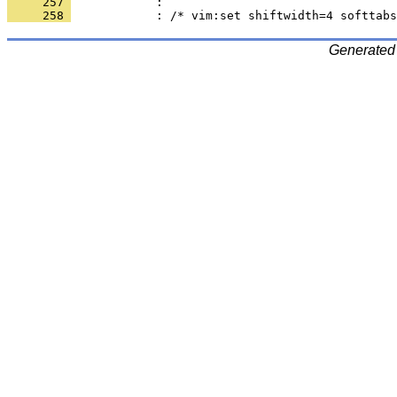
     257 
     258 
Generated