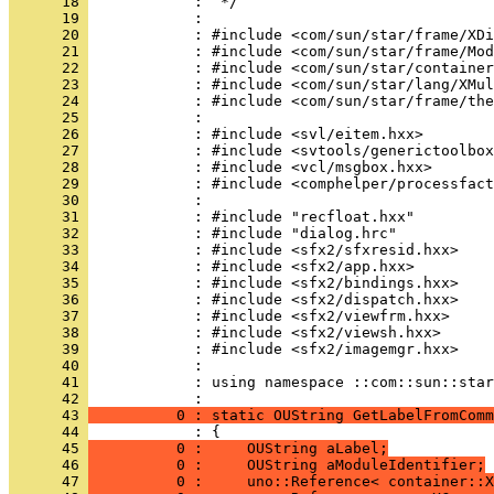
      18 
      19 
      20 
      21 
      22 
      23 
      24 
      25 
      26 
      27 
      28 
      29 
      30 
      31 
      32 
      33 
      34 
      35 
      36 
      37 
      38 
      39 
      40 
      41 
            : using namespace ::com::sun::star
      42 
      43 
          0 : static OUString GetLabelFromComm
      44 
      45 
          0 :     OUString aLabel;
      46 
          0 :     OUString aModuleIdentifier;
      47 
          0 :     uno::Reference< container::X