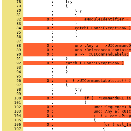
      78 
      79 
      80 
      81 
      82 
          0 :             aModuleIdentifier = 
      83 
      84 
          0 :         catch( uno::Exception& )
      85 
      86 
      87 
      88 
          0 :         uno::Any a = xUICommandD
      89 
          0 :         uno::Reference< containe
      90 
          0 :         a >>= xUICommandLabels;
      91 
      92 
          0 :     catch ( uno::Exception& )
      93 
      94 
      95 
      96 
          0 :     if ( xUICommandLabels.is() )
      97 
      98 
      99 
     100 
          0 :             if ( !rCommandURL.is
     101 
     102 
          0 :                 uno::Sequence< b
     103 
          0 :                 uno::Any a( xUI
     104 
          0 :                 if ( a >>= aProp
     105 
     106 
          0 :                     for ( sal_In
     107 