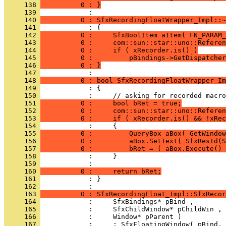
     138 
          0 : }
     139 
     140 
          0 : SfxRecordingFloatWrapper_Impl::~
     141 
     142 
          0 :     SfxBoolItem aItem( FN_PARAM_
     143 
          0 :     com::sun::star::uno::Referen
     144 
          0 :     if ( xRecorder.is() )
     145 
          0 :         pBindings->GetDispatcher
     146 
          0 : }
     147 
     148 
          0 : bool SfxRecordingFloatWrapper_Im
     149 
     150 
     151 
          0 :     bool bRet = true;
     152 
          0 :     com::sun::star::uno::Referen
     153 
          0 :     if ( xRecorder.is() && !xRec
     154 
     155 
          0 :         QueryBox aBox( GetWindow
     156 
          0 :         aBox.SetText( SfxResId(S
     157 
          0 :         bRet = ( aBox.Execute() 
     158 
     159 
     160 
          0 :     return bRet;
     161 
            : }
     162 
     163 
          0 : SfxRecordingFloat_Impl::SfxRecor
     164 
     165 
     166 
     167 