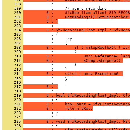
     198 
     199 
     200 
          0 :     SfxBoolItem aItem( SID_RECOR
     201 
          0 :     GetBindings().GetDispatcher(
     202 
          0 : }
     203 
     204 
          0 : SfxRecordingFloat_Impl::~SfxReco
     205 
     206 
     207 
     208 
          0 :         if ( xStopRecTbxCtrl.is(
     209 
     210 
          0 :             uno::Reference< lang
     211 
          0 :             xComp->dispose();
     212 
     213 
     214 
          0 :     catch ( uno::Exception& )
     215 
     216 
     217 
          0 : }
     218 
     219 
          0 : bool SfxRecordingFloat_Impl::Clo
     220 
     221 
          0 :     bool bRet = SfxFloatingWindo
     222 
          0 :     return bRet;
     223 
            : }
     224 
     225 
          0 : void SfxRecordingFloat_Impl::Fil
     226 