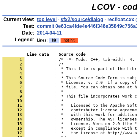
LCOV - cod
Current view:
top level
-
sfx2/source/dialog
- recfloat.cxx
(
Test:
commit 0e63ca4fde4e446f346e35849c756a
Date:
2014-04-11
Legend:
Lines:
hit
not hit
          Line data    Source code
       1 
            : /* -*- Mode: C++; tab-width: 4; 
       2 
       3 
       4 
       5 
       6 
       7 
       8 
       9 
      10 
      11 
      12 
      13 
      14 
      15 
      16 
      17 