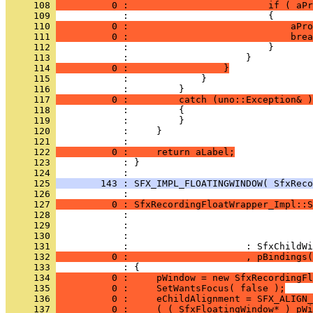
     108 
          0 :                         if ( aPr
     109 
     110 
          0 :                             aPro
     111 
          0 :                             brea
     112 
     113 
     114 
          0 :                 }
     115 
     116 
     117 
          0 :         catch (uno::Exception& )
     118 
     119 
     120 
     121 
     122 
          0 :     return aLabel;
     123 
            : }
     124 
     125 
        143 : SFX_IMPL_FLOATINGWINDOW( SfxReco
     126 
     127 
          0 : SfxRecordingFloatWrapper_Impl::S
     128 
     129 
     130 
     131 
     132 
          0 :                     , pBindings(
     133 
     134 
          0 :     pWindow = new SfxRecordingF
     135 
          0 :     SetWantsFocus( false );
     136 
          0 :     eChildAlignment = SFX_ALIGN_
     137 
          0 :     ( ( SfxFloatingWindow* ) pWi