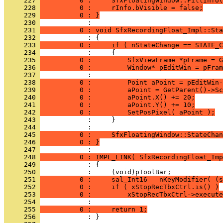
     227 
          0 :     SfxFloatingWindow::FillInfo(
     228 
          0 :     rInfo.bVisible = false;
     229 
          0 : }
     230 
     231 
          0 : void SfxRecordingFloat_Impl::Sta
     232 
     233 
          0 :     if ( nStateChange == STATE_C
     234 
     235 
          0 :         SfxViewFrame *pFrame = G
     236 
          0 :         Window* pEditWin = pFram
     237 
     238 
          0 :         Point aPoint = pEditWin-
     239 
          0 :         aPoint = GetParent()->Sc
     240 
          0 :         aPoint.X() += 20;
     241 
          0 :         aPoint.Y() += 10;
     242 
          0 :         SetPosPixel( aPoint );
     243 
     244 
     245 
          0 :     SfxFloatingWindow::StateChan
     246 
          0 : }
     247 
     248 
          0 : IMPL_LINK( SfxRecordingFloat_Imp
     249 
     250 
     251 
          0 :     sal_Int16   nKeyModifier( (s
     252 
          0 :     if ( xStopRecTbxCtrl.is() )
     253 
          0 :         xStopRecTbxCtrl->execute
     254 
     255 
          0 :     return 1;
     256 