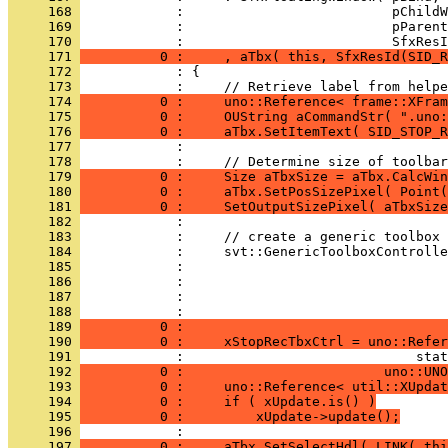
     168 
     169 
     170 
     171 
          0 :     , aTbx( this, SfxResId(SID_R
     172 
     173 
     174 
          0 :     uno::Reference< frame::XFram
     175 
          0 :     OUString aCommandStr( ".uno:
     176 
          0 :     aTbx.SetItemText( SID_STOP_R
     177 
     178 
     179 
          0 :     Size aTbxSize = aTbx.CalcWin
     180 
          0 :     aTbx.SetPosSizePixel( Point(
     181 
          0 :     SetOutputSizePixel( aTbxSize
     182 
     183 
     184 
     185 
     186 
     187 
     188 
     189 
          0 :                                 
     190 
          0 :     xStopRecTbxCtrl = uno::Refer
     191 
     192 
          0 :                         uno::UNO
     193 
          0 :     uno::Reference< util::XUpdat
     194 
          0 :     if ( xUpdate.is() )
     195 
          0 :         xUpdate->update();
     196 
     197 
          0 :     aTbx.SetSelectHdl( LINK( thi