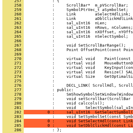
     257 
     258 
     259 
     260 
     261 
     262 
     263 
     264 
     265 
     266 
     267 
     268 
     269 
     270 
     271 
     272 
     273 
     274 
     275 
     276 
     277 
     278 
     279 
     280 
            :     void calccols();
     281 
     282 
          0 :     sal_uInt16  GetSelectSymbol(
     283 
            :     void SetSymbolSet(const Symb
     284 
          0 :     void SetSelectHdl(const Link
     285 
          0 :     void SetDblClickHdl(const L
     286 
            : };