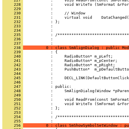
     227 
     228 
     229 
     230 
     231 
     232 
     233 
     234 
     235 
     236 
            : 
     237 
     238 
          0 : class SmAlignDialog : public Mod
     239 
     240 
     241 
     242 
     243 
     244 
     245 
     246 
     247 
     248 
     249 
     250 
     251 
     252 
     253 
     254 
            : /*******************************
     255 
     256 
          0 : class SmShowSymbolSetWindow : pu