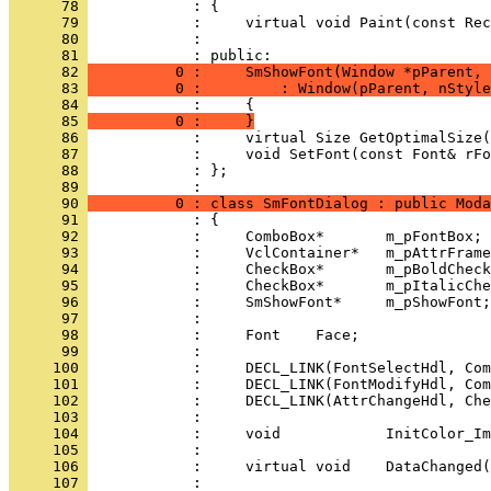
      78 
      79 
      80 
            : 
      81 
      82 
          0 :     SmShowFont(Window *pParent, 
      83 
          0 :         : Window(pParent, nStyle
      84 
      85 
          0 :     }
      86 
      87 
      88 
            : };
      89 
      90 
          0 : class SmFontDialog : public Moda
      91 
      92 
      93 
      94 
      95 
      96 
      97 
      98 
      99 
     100 
     101 
     102 
     103 
     104 
     105 
     106 
     107 