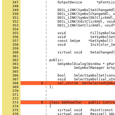
     347 
     348 
     349 
     350 
     351 
     352 
     353 
     354 
     355 
     356 
     357 
     358 
     359 
     360 
     361 
     362 
     363 
     364 
     365 
     366 
            :     bool    SelectSymbolSet(cons
     367 
     368 
          0 :     sal_uInt16  GetSelectedSymbo
     369 
     370 
     371 
            : 
     372 
     373 
          0 : class SmShowChar : public Contro
     374 
     375 
     376 