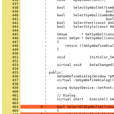
     437 
     438 
     439 
     440 
     441 
     442 
     443 
     444 
     445 
     446 
     447 
     448 
     449 
     450 
     451 
     452 
     453 
     454 
     455 
     456 
     457 
     458 
     459 
     460 
     461 
     462 
            :     virtual short   Execute() SA
     463 
     464 
          0 :     bool SelectOldSymbolSet(cons
     465 