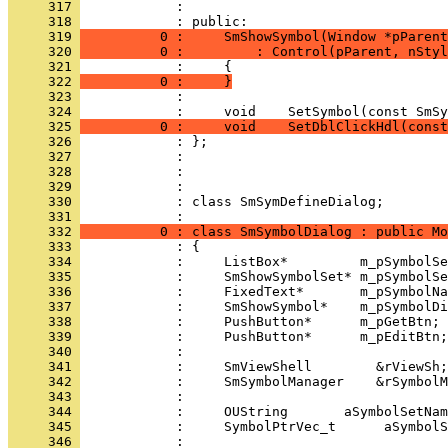
     317 
            : 
     318 
     319 
          0 :     SmShowSymbol(Window *pParent
     320 
          0 :         : Control(pParent, nStyl
     321 
     322 
          0 :     }
     323 
            : 
     324 
     325 
          0 :     void    SetDblClickHdl(const
     326 
     327 
     328 
     329 
     330 
            : class SmSymDefineDialog;
     331 
     332 
          0 : class SmSymbolDialog : public Mo
     333 
     334 
     335 
     336 
     337 
     338 
     339 
     340 
     341 
     342 
     343 
     344 
     345 
     346 