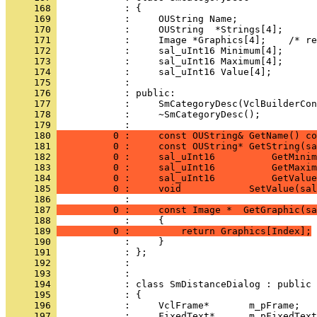
     168 
     169 
     170 
     171 
     172 
     173 
     174 
     175 
     176 
     177 
     178 
            :     ~SmCategoryDesc();
     179 
            : 
     180 
          0 :     const OUString& GetName() co
     181 
          0 :     const OUString* GetString(sa
     182 
          0 :     sal_uInt16          GetMinim
     183 
          0 :     sal_uInt16          GetMaxim
     184 
          0 :     sal_uInt16          GetValue
     185 
          0 :     void            SetValue(sal
     186 
     187 
          0 :     const Image *  GetGraphic(sa
     188 
     189 
          0 :         return Graphics[Index];
     190 
     191 
     192 
     193 
     194 
     195 
     196 
     197 