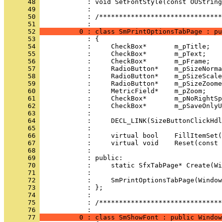
      48 
      49 
      50 
            : /*******************************
      51 
      52 
          0 : class SmPrintOptionsTabPage : pu
      53 
      54 
      55 
      56 
      57 
      58 
      59 
      60 
      61 
      62 
      63 
      64 
      65 
      66 
      67 
      68 
      69 
      70 
      71 
      72 
      73 
      74 
      75 
            : /*******************************
      76 
      77 
          0 : class SmShowFont : public Window