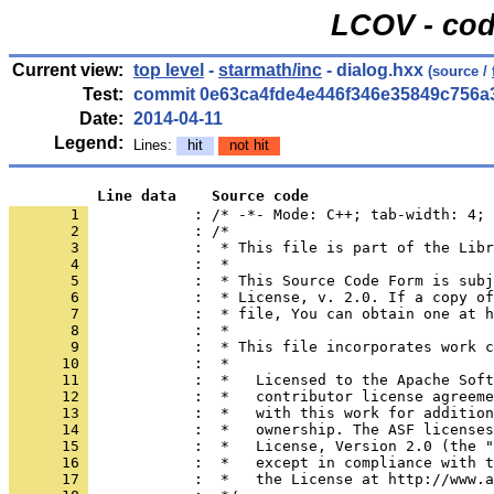
LCOV - cod
Current view:
top level
-
starmath/inc
- dialog.hxx
(source /
Test:
commit 0e63ca4fde4e446f346e35849c756a
Date:
2014-04-11
Legend:
Lines:
hit
not hit
          Line data    Source code
       1 
            : /* -*- Mode: C++; tab-width: 4; 
       2 
       3 
       4 
       5 
       6 
       7 
       8 
       9 
      10 
      11 
      12 
      13 
      14 
      15 
      16 
      17 