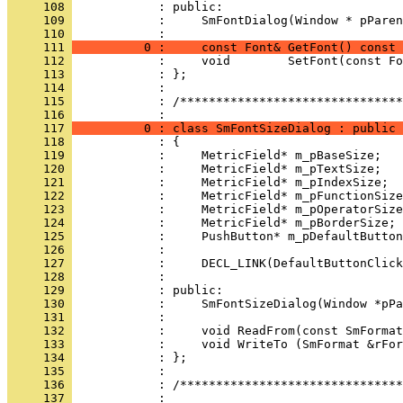
     108 
     109 
            :     SmFontDialog(Window * pParen
     110 
     111 
          0 :     const Font& GetFont() const 
     112 
     113 
     114 
     115 
            : /*******************************
     116 
     117 
          0 : class SmFontSizeDialog : public 
     118 
     119 
     120 
     121 
     122 
     123 
     124 
     125 
     126 
     127 
     128 
     129 
     130 
     131 
     132 
     133 
     134 
     135 
     136 
            : /*******************************
     137 