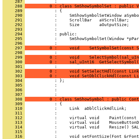
     287 
     288 
          0 : class SmShowSymbolSet : public V
     289 
     290 
     291 
     292 
     293 
     294 
     295 
            :     SmShowSymbolSet(Window *pPar
     296 
     297 
          0 :     void    SetSymbolSet(const S
     298 
            : 
     299 
          0 :     void    SelectSymbol(sal_uIn
     300 
          0 :     sal_uInt16  GetSelectSymbol(
     301 
            : 
     302 
          0 :     void SetSelectHdl(const Link
     303 
          0 :     void SetDblClickHdl(const Li
     304 
     305 
     306 
            : 
     307 
     308 
          0 : class SmShowSymbol : public Cont
     309 
     310 
     311 
     312 
     313 
     314 
     315 
     316 