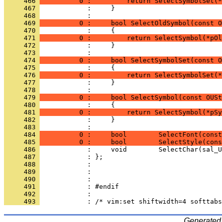
     466 
          0 :         return SelectSymbolSet(*
     467 
            :     }
     468 
     469 
          0 :     bool SelectOldSymbol(const O
     470 
     471 
          0 :         return SelectSymbol(*pOl
     472 
            :     }
     473 
     474 
          0 :     bool SelectSymbolSet(const O
     475 
     476 
          0 :         return SelectSymbolSet(*
     477 
            :     }
     478 
     479 
          0 :     bool SelectSymbol(const OUSt
     480 
     481 
          0 :         return SelectSymbol(*pSy
     482 
            :     }
     483 
            : 
     484 
          0 :     bool        SelectFont(const
     485 
          0 :     bool        SelectStyle(cons
     486 
     487 
     488 
     489 
     490 
     491 
     492 
     493 
Generated