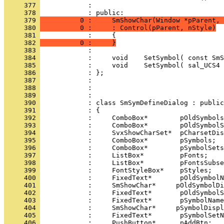
     377 
            : 
     378 
     379 
          0 :     SmShowChar(Window *pParent, 
     380 
          0 :     : Control(pParent, nStyle)
     381 
     382 
          0 :     }
     383 
     384 
     385 
     386 
     387 
     388 
     389 
     390 
     391 
     392 
     393 
     394 
     395 
     396 
     397 
     398 
     399 
     400 
     401 
     402 
     403 
     404 
     405 
     406 