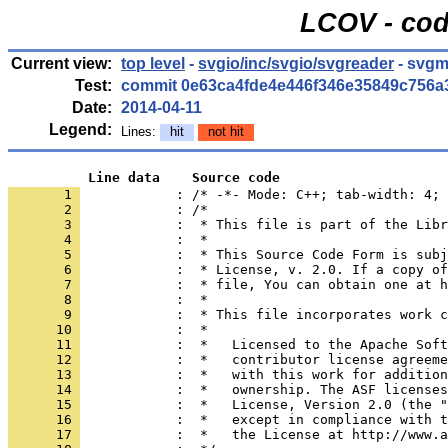
LCOV - cod
Current view:
top level
-
svgio/inc/svgio/svgreader
- svgm
Test:
commit 0e63ca4fde4e446f346e35849c756a
Date:
2014-04-11
Legend:
Lines:
hit
not hit
          Line data    Source code
       1 
            : /* -*- Mode: C++; tab-width: 4; 
       2 
       3 
       4 
       5 
       6 
       7 
       8 
       9 
      10 
      11 
      12 
      13 
      14 
      15 
      16 
      17 