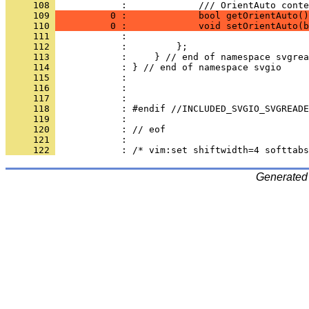
     108 
            :             /// OrientAuto conte
     109 
          0 :             bool getOrientAuto()
     110 
          0 :             void setOrientAuto(b
     111 
     112 
     113 
     114 
     115 
     116 
     117 
     118 
     119 
     120 
     121 
     122 
Generated