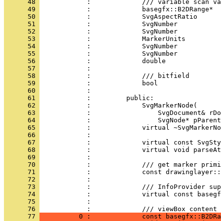
      48 
      49 
      50 
      51 
      52 
      53 
      54 
      55 
      56 
      57 
      58 
      59 
      60 
      61 
      62 
      63 
      64 
      65 
      66 
      67 
      68 
      69 
      70 
      71 
      72 
      73 
      74 
      75 
            : 
      76 
            :             /// viewBox content
      77 
          0 :             const basegfx::B2DRa