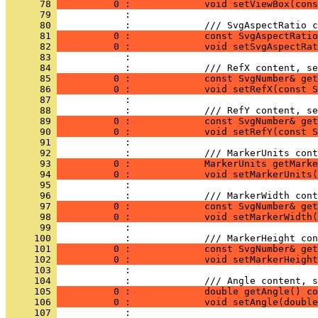
      78 
          0 :             void setViewBox(cons
      79 
            : 
      80 
            :             /// SvgAspectRatio c
      81 
          0 :             const SvgAspectRatio
      82 
          0 :             void setSvgAspectRat
      83 
            : 
      84 
            :             /// RefX content, se
      85 
          0 :             const SvgNumber& get
      86 
          0 :             void setRefX(const S
      87 
            : 
      88 
            :             /// RefY content, se
      89 
          0 :             const SvgNumber& get
      90 
          0 :             void setRefY(const S
      91 
            : 
      92 
            :             /// MarkerUnits cont
      93 
          0 :             MarkerUnits getMark
      94 
          0 :             void setMarkerUnits(
      95 
            : 
      96 
            :             /// MarkerWidth cont
      97 
          0 :             const SvgNumber& get
      98 
          0 :             void setMarkerWidth(
      99 
            : 
     100 
            :             /// MarkerHeight con
     101 
          0 :             const SvgNumber& get
     102 
          0 :             void setMarkerHeight
     103 
            : 
     104 
            :             /// Angle content, s
     105 
          0 :             double getAngle() co
     106 
          0 :             void setAngle(double
     107 
            : 