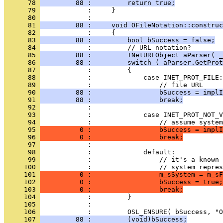
      78 
         88 :         return true;
      79 
            :     }
      80 
      81 
         88 :     void OFileNotation::construc
      82 
      83 
         88 :         bool bSuccess = false;
      84 
      85 
         88 :         INetURLObject aParser( _
      86 
         88 :         switch ( aParser.GetProt
      87 
      88 
      89 
      90 
         88 :                 bSuccess = implI
      91 
         88 :                 break;
      92 
      93 
      94 
      95 
          0 :                 bSuccess = implI
      96 
          0 :                 break;
      97 
      98 
      99 
     100 
     101 
          0 :                 m_sSystem = m_sF
     102 
          0 :                 bSuccess = true;
     103 
          0 :                 break;
     104 
     105 
     106 
     107 
         88 :         (void)bSuccess;