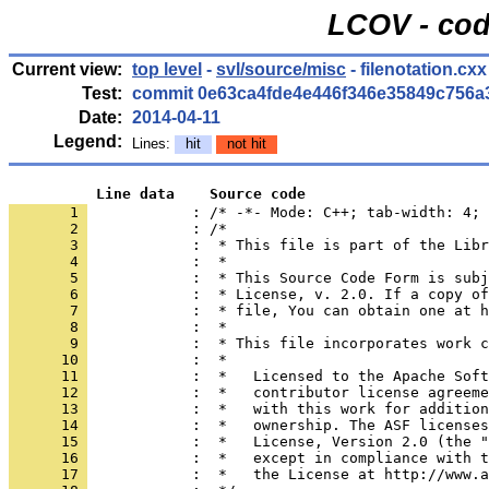
LCOV - cod
Current view:
top level
-
svl/source/misc
- filenotation.cxx
Test:
commit 0e63ca4fde4e446f346e35849c756a
Date:
2014-04-11
Legend:
Lines:
hit
not hit
          Line data    Source code
       1 
            : /* -*- Mode: C++; tab-width: 4; 
       2 
       3 
       4 
       5 
       6 
       7 
       8 
       9 
      10 
      11 
      12 
      13 
      14 
      15 
      16 
      17 