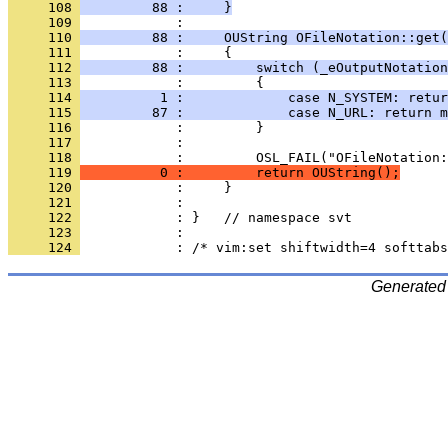
     108 
         88 :     }
     109 
     110 
         88 :     OUString OFileNotation::get(
     111 
     112 
         88 :         switch (_eOutputNotation
     113 
     114 
          1 :             case N_SYSTEM: retur
     115 
         87 :             case N_URL: return m
     116 
     117 
     118 
     119 
          0 :         return OUString();
     120 
     121 
     122 
     123 
     124 
Generated