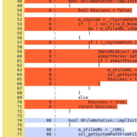
      48 
          0 :     bool OFileNotation::implInit
      49 
      50 
          0 :         bool bSuccess = false;
      51 
      52 
          0 :         m_sSystem = _rSystemPath
      53 
          0 :         if  (  ( osl_File_E_None
      54 
          0 :             && ( m_sFileURL.isEm
      55 
      56 
      57 
          0 :             if ( !_rSystemPath.i
      58 
      59 
          0 :                 INetURLObject aS
      60 
          0 :                 aSmartParser.Set
      61 
          0 :                 if ( aSmartParse
      62 
      63 
          0 :                     m_sFileURL =
      64 
          0 :                     osl_getSyste
      65 
          0 :                     bSuccess = t
      66 
          0 :                 }
      67 
      68 
      69 
      70 
          0 :             bSuccess = true;
      71 
          0 :         return bSuccess;
      72 
            :     }
      73 
      74 
         88 :     bool OFileNotation::implIni
      75 
      76 
         88 :         m_sFileURL = _rURL;
      77 
         88 :         osl_getSystemPathFromFil