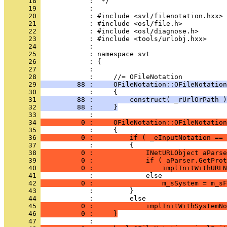
      18 
      19 
      20 
      21 
      22 
      23 
      24 
      25 
      26 
      27 
            : 
      28 
      29 
         88 :     OFileNotation::OFileNotation
      30 
      31 
         88 :         construct( _rUrlOrPath )
      32 
         88 :     }
      33 
      34 
          0 :     OFileNotation::OFileNotation
      35 
      36 
          0 :         if ( _eInputNotation == 
      37 
      38 
          0 :             INetURLObject aParse
      39 
          0 :             if ( aParser.GetProt
      40 
          0 :                 implInitWithURLN
      41 
      42 
          0 :                 m_sSystem = m_sF
      43 
      44 
      45 
          0 :             implInitWithSystemNo
      46 
          0 :     }
      47 