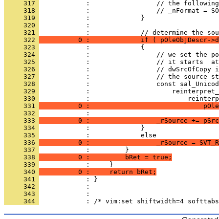
     317 
     318 
     319 
     320 
     321 
     322 
          0 :             if ( pOleObjDescr->d
     323 
     324 
     325 
     326 
     327 
     328 
     329 
     330 
     331 
          0 :                             pOle
     332 
     333 
          0 :                 _rSource += pSrc
     334 
     335 
     336 
          0 :                 _rSource = SVT_R
     337 
     338 
          0 :         bRet = true;
     339 
     340 
          0 :     return bRet;
     341 
     342 
     343 
     344 