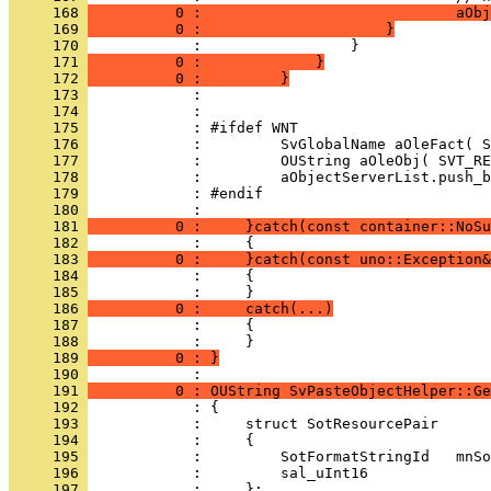
     168 
          0 :                             aObj
     169 
          0 :                     }
     170 
     171 
          0 :             }
     172 
          0 :         }
     173 
     174 
     175 
     176 
     177 
     178 
     179 
     180 
     181 
          0 :     }catch(const container::NoSu
     182 
     183 
          0 :     }catch(const uno::Exception&
     184 
     185 
     186 
          0 :     catch(...)
     187 
     188 
     189 
          0 : }
     190 
     191 
          0 : OUString SvPasteObjectHelper::Ge
     192 
     193 
     194 
     195 
     196 
     197 