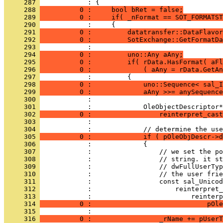
     287 
     288 
          0 :     bool bRet = false;
     289 
          0 :     if( _nFormat == SOT_FORMATST
     290 
     291 
          0 :         datatransfer::DataFlavor
     292 
          0 :         SotExchange::GetFormatDa
     293 
     294 
          0 :         uno::Any aAny;
     295 
          0 :         if( rData.HasFormat( aFl
     296 
          0 :             ( aAny = rData.GetAn
     297 
     298 
          0 :             uno::Sequence< sal_I
     299 
          0 :             aAny >>= anySequence
     300 
     301 
     302 
          0 :                 reinterpret_cast
     303 
     304 
     305 
          0 :             if ( pOleObjDescr->d
     306 
     307 
     308 
     309 
     310 
     311 
     312 
     313 
     314 
          0 :                             pOle
     315 
     316 
          0 :                 _rName += pUserT