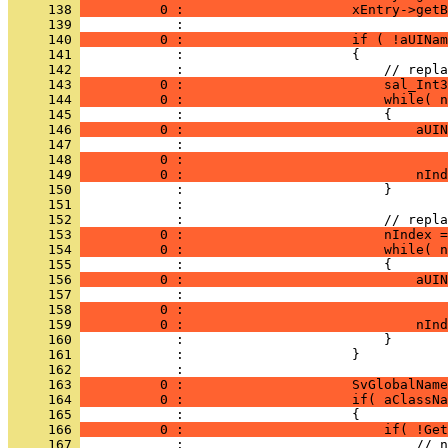
     138 
          0 :                     xEntry->getB
     139 
     140 
          0 :                     if ( !aUINam
     141 
     142 
     143 
          0 :                         sal_Int3
     144 
          0 :                         while( n
     145 
     146 
          0 :                             aUIN
     147 
     148 
          0 :                                 
     149 
          0 :                             nInd
     150 
     151 
     152 
     153 
          0 :                         nIndex =
     154 
          0 :                         while( n
     155 
     156 
          0 :                             aUIN
     157 
     158 
          0 :                                 
     159 
          0 :                             nInd
     160 
     161 
     162 
     163 
          0 :                     SvGlobalName
     164 
          0 :                     if( aClassNa
     165 
     166 
          0 :                         if( !Get
     167 