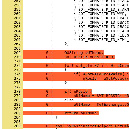
     257 
     258 
     259 
     260 
     261 
     262 
     263 
     264 
     265 
     266 
     267 
     268 
     269 
          0 :     OUString aUIName;
     270 
          0 :     sal_uInt16 nResId = 0;
     271 
     272 
          0 :     for( sal_uInt32 i = 0, nCoun
     273 
     274 
          0 :         if( aSotResourcePairs[ i
     275 
          0 :             nResId = aSotResourc
     276 
     277 
     278 
          0 :     if( nResId )
     279 
          0 :         aUIName = SVT_RESSTR( nR
     280 
     281 
          0 :         aUIName = SotExchange::G
     282 
     283 
          0 :     return aUIName;
     284 
            : }
     285 
     286 
          0 : bool SvPasteObjectHelper::GetEmb