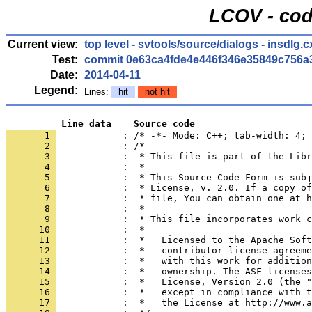
LCOV - cod
Current view:
top level
-
svtools/source/dialogs
- insdlg.c
Test:
commit 0e63ca4fde4e446f346e35849c756a
Date:
2014-04-11
Legend:
Lines:
hit
not hit
          Line data    Source code
       1 
            : /* -*- Mode: C++; tab-width: 4; 
       2 
       3 
       4 
       5 
       6 
       7 
       8 
       9 
      10 
      11 
      12 
      13 
      14 
      15 
      16 
      17 