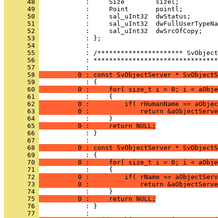
      48 
      49 
      50 
      51 
      52 
      53 
      54 
      55 
      56 
            : ********************************
      57 
      58 
          0 : const SvObjectServer * SvObjectS
      59 
      60 
          0 :     for( size_t i = 0; i < aObje
      61 
      62 
          0 :         if( rHumanName == aObjec
      63 
          0 :             return &aObjectServe
      64 
      65 
          0 :     return NULL;
      66 
            : }
      67 
      68 
          0 : const SvObjectServer * SvObjectS
      69 
      70 
          0 :     for( size_t i = 0; i < aObje
      71 
      72 
          0 :         if( rName == aObjectServ
      73 
          0 :             return &aObjectServe
      74 
      75 
          0 :     return NULL;
      76 
            : }
      77 