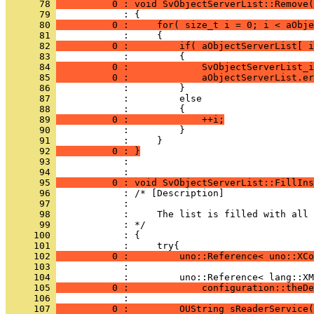
      78 
          0 : void SvObjectServerList::Remove(
      79 
      80 
          0 :     for( size_t i = 0; i < aObje
      81 
      82 
          0 :         if( aObjectServerList[ i
      83 
      84 
          0 :             SvObjectServerList_i
      85 
          0 :             aObjectServerList.er
      86 
      87 
      88 
      89 
          0 :             ++i;
      90 
      91 
      92 
          0 : }
      93 
            : 
      94 
      95 
          0 : void SvObjectServerList::FillIns
      96 
      97 
      98 
      99 
     100 
     101 
     102 
          0 :         uno::Reference< uno::XCo
     103 
     104 
     105 
          0 :             configuration::theDe
     106 
     107 
          0 :         OUString sReaderService(