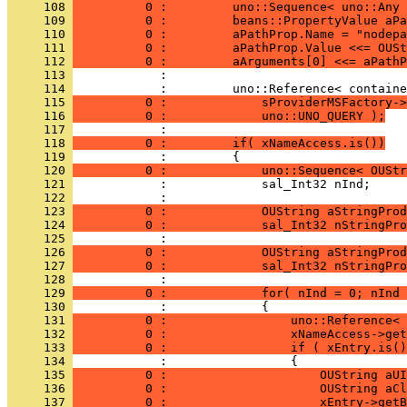
     108 
          0 :         uno::Sequence< uno::Any 
     109 
          0 :         beans::PropertyValue aPa
     110 
          0 :         aPathProp.Name = "nodepa
     111 
          0 :         aPathProp.Value <<= OUSt
     112 
          0 :         aArguments[0] <<= aPathP
     113 
     114 
     115 
          0 :             sProviderMSFactory->
     116 
          0 :             uno::UNO_QUERY );
     117 
     118 
          0 :         if( xNameAccess.is())
     119 
     120 
          0 :             uno::Sequence< OUStr
     121 
     122 
     123 
          0 :             OUString aStringProd
     124 
          0 :             sal_Int32 nStringPro
     125 
     126 
          0 :             OUString aStringProd
     127 
          0 :             sal_Int32 nStringPro
     128 
     129 
          0 :             for( nInd = 0; nInd 
     130 
     131 
          0 :                 uno::Reference< 
     132 
          0 :                 xNameAccess->get
     133 
          0 :                 if ( xEntry.is()
     134 
     135 
          0 :                     OUString aUI
     136 
          0 :                     OUString aCl
     137 
          0 :                     xEntry->getB